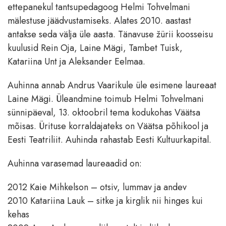
ettepanekul tantsupedagoog Helmi Tohvelmani
mälestuse jäädvustamiseks. Alates 2010. aastast
antakse seda välja üle aasta. Tänavuse žürii koosseisu
kuulusid Rein Oja, Laine Mägi, Tambet Tuisk,
Katariina Unt ja Aleksander Eelmaa.
Auhinna annab Andrus Vaarikule üle esimene laureaat
Laine Mägi. Üleandmine toimub Helmi Tohvelmani
sünnipäeval, 13. oktoobril tema kodukohas Väätsa
mõisas. Ürituse korraldajateks on Väätsa põhikool ja
Eesti Teatriliit. Auhinda rahastab Eesti Kultuurkapital.
Auhinna varasemad laureaadid on:
2012 Kaie Mihkelson – otsiv, lummav ja andev
2010 Katariina Lauk – sitke ja kirglik nii hinges kui
kehas