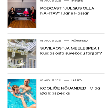
08.AUGUST 2026
INIMENE
PODCAST “JULGUS OLLA
NÄHTAV” I Jane Hassan:
08.AUGUST 2026
NÕUANDED
SUVILAOSTJA MEELESPEA I
Kuidas osta suvekodu targalt?
08.AUGUST 2026
LAPSED
KOOLIÕE NÕUANDED I Mida
iga laps peaks