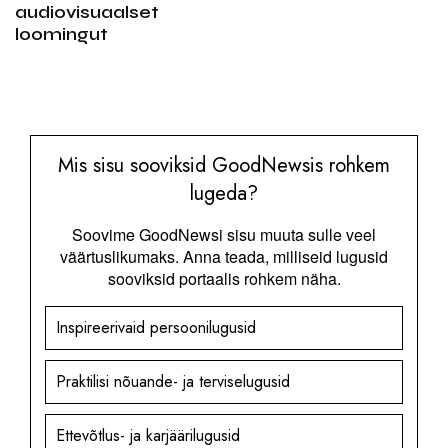
audiovisuaalset
loomingut
Mis sisu sooviksid GoodNewsis rohkem
lugeda?
Soovime GoodNewsi sisu muuta sulle veel
väärtuslikumaks. Anna teada, milliseid lugusid
sooviksid portaalis rohkem näha.
Inspireerivaid persoonilugusid
Praktilisi nõuande- ja terviselugusid
Ettevõtlus- ja karjäärilugusid