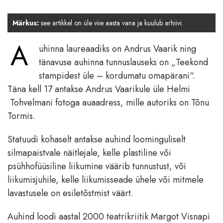
Märkus:
see artikkel on üle viie aasta vana ja kuulub arhiivi.
A
uhinna laureaadiks on Andrus Vaarik ning
tänavuse auhinna tunnuslauseks on „Teekond
stampidest üle – kordumatu omapärani“.
Täna kell 17 antakse Andrus Vaarikule üle Helmi
Tohvelmani fotoga auaadress, mille autoriks on Tõnu
Tormis.
Statuudi kohaselt antakse auhind loominguliselt
silmapaistvale näitlejale, kelle plastiline või
psühhofüüsiline liikumine väärib tunnustust, või
liikumisjuhile, kelle liikumisseade ühele või mitmele
lavastusele on esiletõstmist väärt.
Auhind loodi aastal 2000 teatrikriitik Margot Visnapi