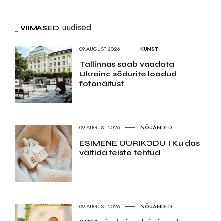
uudised
VIIMASED
09.AUGUST 2026
KUNST
Tallinnas saab vaadata
Ukraina sõdurite loodud
fotonäitust
09.AUGUST 2026
NÕUANDED
ESIMENE ÜÜRIKODU I Kuidas
vältida teiste tehtud
09.AUGUST 2026
NÕUANDED