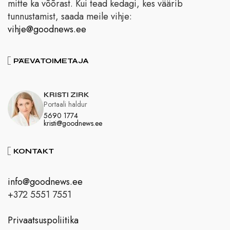
mitte ka võõrast. Kui tead kedagi, kes väärib
tunnustamist, saada meile vihje:
vihje@goodnews.ee
PÄEVATOIMETAJA
KRISTI ZIRK
Portaali haldur
5690 1774
kristi@goodnews.ee
KONTAKT
info@goodnews.ee
+372 5551 7551
Privaatsuspoliitika