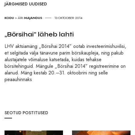
JÄRGMISED UUDISED
KODU
>
ÄRI
MAJANDUS
13.OKTOOBER 2014
„Börsihai” läheb lahti
LHV aktsiamäng „Börsihai 2014” ootab investeerimishuvilisi,
et selgitada välja tänavune parim börsikaupleja, ning pakub
alustajatele võimaluse katsetada, kuidas tehakse
börsitehinguid. Mängule „Börsihai 2014” registreerimine on
alanud. Mäng kestab 20.–31. oktoobrini ning selle
peaauhinnaks
SEOTUD POSTITUSED