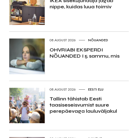
IKEA sisekujundaja jagab
nippe, kuidas luua toimiv
08.AUGUST 2026
NÕUANDED
OHVRIABI EKSPERDI
NÕUANDED I 5 sammu, mis
08.AUGUST 2026
EESTI ELU
Tallinn tähistab Eesti
taasiseseisvumist suure
perepäevaga lauluväljakul