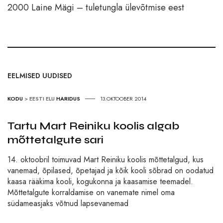
2000 Laine Mägi – tuletungla ülevõtmise eest
EELMISED UUDISED
KODU
>
EESTI ELU
HARIDUS
13.OKTOOBER 2014
Tartu Mart Reiniku koolis algab
mõttetalgute sari
14. oktoobril toimuvad Mart Reiniku koolis mõttetalgud, kus
vanemad, õpilased, õpetajad ja kõik kooli sõbrad on oodatud
kaasa rääkima kooli, kogukonna ja kaasamise teemadel.
Mõttetalgute korraldamise on vanemate nimel oma
südameasjaks võtnud lapsevanemad