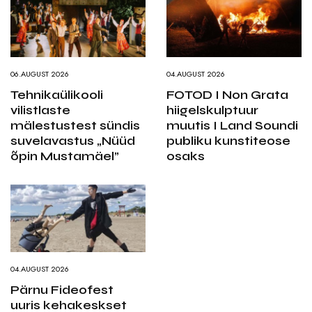
06.AUGUST 2026
04.AUGUST 2026
Tehnikaülikooli
FOTOD I Non Grata
vilistlaste
hiigelskulptuur
mälestustest sündis
muutis I Land Soundi
suvelavastus „Nüüd
publiku kunstiteose
õpin Mustamäel”
osaks
04.AUGUST 2026
Pärnu Fideofest
uuris kehakeskset