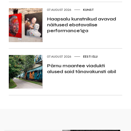
07.AUGUST 2026
KUNST
Haapsalu kunstnikud avavad
näitused ebatavalise
performance’iga
07.AUGUST 2026
EESTI ELU
Pärnu maantee viadukti
alused said tänavakunsti abil