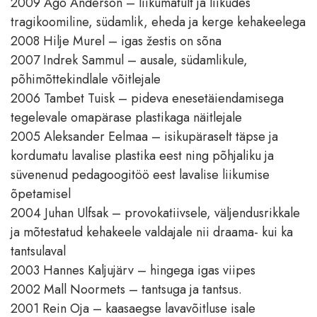
2009 Ago Anderson – liikumatult ja liikudes
tragikoomiline, südamlik, eheda ja kerge kehakeelega
2008 Hilje Murel – igas žestis on sõna
2007 Indrek Sammul – ausale, südamlikule,
põhimõttekindlale võitlejale
2006 Tambet Tuisk – pideva enesetäiendamisega
tegelevale omapärase plastikaga näitlejale
2005 Aleksander Eelmaa – isikupäraselt täpse ja
kordumatu lavalise plastika eest ning põhjaliku ja
süvenenud pedagoogitöö eest lavalise liikumise
õpetamisel
2004 Juhan Ulfsak – provokatiivsele, väljendusrikkale
ja mõtestatud kehakeele valdajale nii draama- kui ka
tantsulaval
2003 Hannes Kaljujärv – hingega igas viipes
2002 Mall Noormets – tantsuga ja tantsus.
2001 Rein Oja – kaasaegse lavavõitluse isale