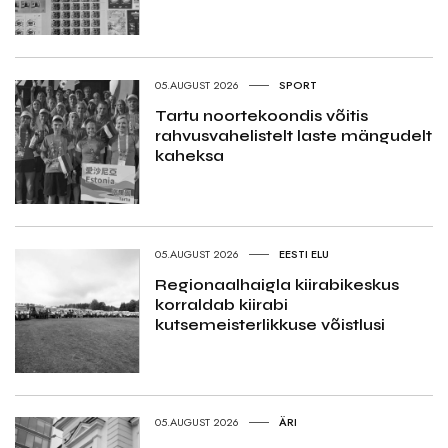
05.AUGUST 2026
SPORT
Tartu noortekoondis võitis
rahvusvahelistelt laste mängudelt
kaheksa
05.AUGUST 2026
EESTI ELU
Regionaalhaigla kiirabikeskus
korraldab kiirabi
kutsemeisterlikkuse võistlusi
05.AUGUST 2026
ÄRI