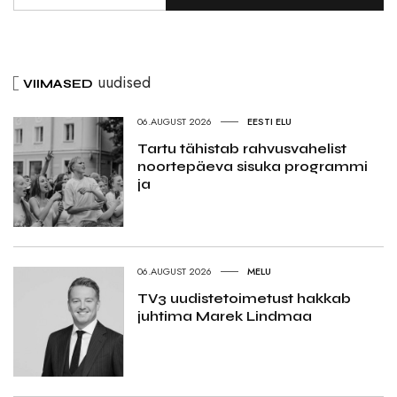
uudised
VIIMASED
06.AUGUST 2026
EESTI ELU
Tartu tähistab rahvusvahelist
noortepäeva sisuka programmi
ja
06.AUGUST 2026
MELU
TV3 uudistetoimetust hakkab
juhtima Marek Lindmaa