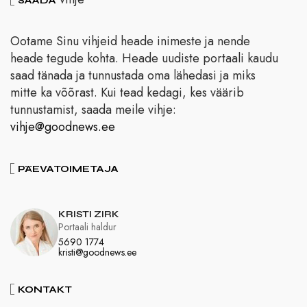
SAADA
Ootame Sinu vihjeid heade inimeste ja nende
heade tegude kohta. Heade uudiste portaali kaudu
saad tänada ja tunnustada oma lähedasi ja miks
mitte ka võõrast. Kui tead kedagi, kes väärib
tunnustamist, saada meile vihje:
vihje@goodnews.ee
PÄEVATOIMETAJA
KRISTI ZIRK
Portaali haldur
5690 1774
kristi@goodnews.ee
KONTAKT