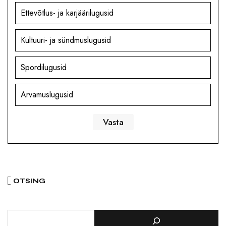
Ettevõtlus- ja karjäärilugusid
Kultuuri- ja sündmuslugusid
Spordilugusid
Arvamuslugusid
OTSING