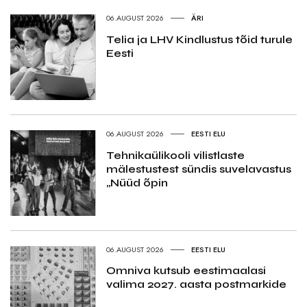
06.AUGUST 2026
ÄRI
Telia ja LHV Kindlustus tõid turule
Eesti
06.AUGUST 2026
EESTI ELU
Tehnikaülikooli vilistlaste
mälestustest sündis suvelavastus
„Nüüd õpin
06.AUGUST 2026
EESTI ELU
Omniva kutsub eestimaalasi
valima 2027. aasta postmarkide