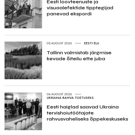
Eesti loovteenuste ja
visuaalefektide tipptegijad
panevad ekspordi
05.AUGUST 2026
EESTI ELU
Tallinn valmistab järgmise
kevade õiteilu ette juba
04.AUGUST 2026
UKRAINA RAHVA TOETUSEKS
Eesti haiglad saavad Ukraina
tervishoiutöötajate
rahvusvaheliseks õppekeskuseks