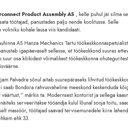
erconnect Product Assembly AS
, kelle puhul jäi silma s
ata töötajad, panustades palju nende koolitusse. Selle
voliniku kohale lausa viis kandidaati.
riauhinna AS Hanza Mechanics Tartu töökeskkonnaspetsialist
anustab igapäevaselt sellesse, et töökeskkond suures ettev
eb suur osa kõikidest võimalikest töökeskkonna ohuteguritest
isväärne.
jam Palvadre sõnul aitab suurepäraseks lihvitud töökeskko
 “Nii saab Bondora rahvusvaheline meeskond keskenduda kõi
t väärtust,” märkis ta. Modernsest kontorist ja sellega kaas
iteks serveeritakse tööandja kulul lõunal sooja toitu, saa
rselt massöör, töötajad saavad tervisemuredele kiire lahen
ohkem ehk 33.