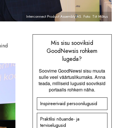
Interconnect Product Assembly AS. Foto: Tiit Mõtus
Mis sisu sooviksid
hind
GoodNewsis rohkem
lugeda?
Soovime GoodNewsi sisu muuta
sulle veel väärtuslikumaks. Anna
teada, milliseid lugusid sooviksid
portaalis rohkem näha.
Inspireerivaid persoonilugusid
Praktilisi nõuande- ja
terviselugusid