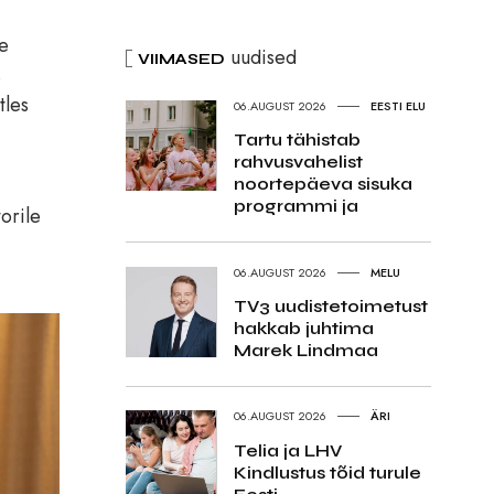
te
uudised
VIIMASED
s
tles
06.AUGUST 2026
EESTI ELU
Tartu tähistab
rahvusvahelist
noortepäeva sisuka
programmi ja
orile
06.AUGUST 2026
MELU
TV3 uudistetoimetust
hakkab juhtima
Marek Lindmaa
06.AUGUST 2026
ÄRI
Telia ja LHV
Kindlustus tõid turule