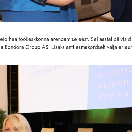
teid hea töökeskkonna arendamise eest. Sel aastal pälvisid
a Bondora Group AS. Lisaks anti esmakordselt välja eriau