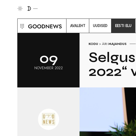
AVALEHT
UUDISED
EESTI ELU
KODU
>
ÄRI
MAJANDUS
Selgus
09
2022“ 
NOVEMBER 2022