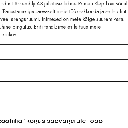
roduct Assembly AS juhatuse liikme Roman Klepikovi sõnul
us. “Panustame igapäevaselt meie töökeskkonda ja selle ohut
l veel arenguruumi. Inimesed on meie kõige suurem vara.
hine pingutus. Eriti tahaksime esile tuua meie
Klepikov.
oofiilia” kogus päevaga üle 1000