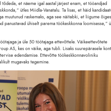
 tõdeda, et näeme igal aastal järjest enam, et tööandjad
kkonda,“ ütles Miidla-Vanatalu. Ta lisas, et häid kandidaa
ega muutunud raskemaks, aga see näitabki, et liigume õige
jad panustavad ühiselt parema töökeskkonna loomisesse,“ ü
öötajaga ja üle 50 töötajaga ettevõttele.
Väikeettevõtete
roup AS, kes on väike, aga tubli. Lisaks suurepärasele kont
i tervise edendamise. Ettevõtte töökeskkonnavoliniku
alikult mugavaks tegemine.