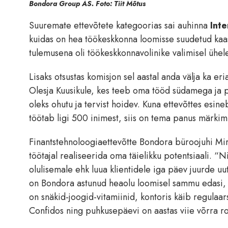
Bondora Group AS. Foto: Tiit Mõtus
Suuremate ettevõtete kategoorias sai auhinna
Int
kuidas on hea töökeskkonna loomisse suudetud kaas
tulemusena oli töökeskkonnavolinike valimisel ühele 
Lisaks otsustas komisjon sel aastal anda välja ka e
Olesja Kuusikule, kes teeb oma tööd südamega ja p
oleks ohutu ja tervist hoidev. Kuna ettevõttes esin
töötab ligi 500 inimest, siis on tema panus märkim
Finantstehnoloogiaettevõtte Bondora büroojuhi Mir
töötajal realiseerida oma täielikku potentsiaali.
olulisemale ehk luua klientidele iga päev juurde uu
on Bondora astunud heaolu loomisel sammu edasi, nä
on snäkid-joogid-vitamiinid, kontoris käib regulaa
Confidos ning puhkusepäevi on aastas viie võrra r