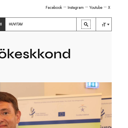
Facebook
Instagram
Youtube
X
RI
HUVITAV
TAVALINE
KESKMINE
öökeskkond
SUUR