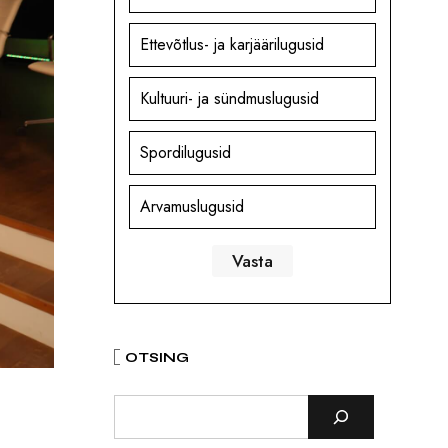
Ettevõtlus- ja karjäärilugusid
Kultuuri- ja sündmuslugusid
Spordilugusid
Arvamuslugusid
OTSING