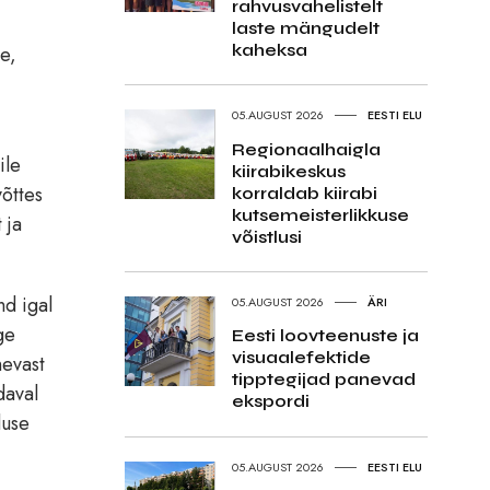
rahvusvahelistelt
laste mängudelt
kaheksa
ee,
05.AUGUST 2026
EESTI ELU
Regionaalhaigla
ile
kiirabikeskus
õttes
korraldab kiirabi
kutsemeisterlikkuse
 ja
võistlusi
nd igal
05.AUGUST 2026
ÄRI
ge
Eesti loovteenuste ja
visuaalefektide
nevast
tipptegijad panevad
daval
ekspordi
duse
05.AUGUST 2026
EESTI ELU