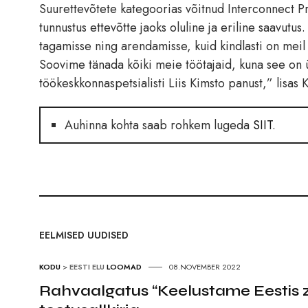
Suurettevõtete kategoorias võitnud Interconnect P
tunnustus ettevõtte jaoks oluline ja eriline saavut
tagamisse ning arendamisse, kuid kindlasti on mei
Soovime tänada kõiki meie töötajaid, kuna see on ü
töökeskkonnaspetsialisti Liis Kimsto panust,” lisas 
Auhinna kohta saab rohkem lugeda
SIIT
.
EELMISED UUDISED
KODU
>
EESTI ELU
LOOMAD
08.NOVEMBER 2022
Rahvaalgatus “Keelustame Eestis z