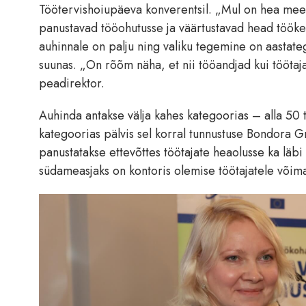
Töötervishoiupäeva konverentsil. „Mul on hea meel
panustavad tööohutusse ja väärtustavad head töökes
auhinnale on palju ning valiku tegemine on aastat
suunas. „On rõõm näha, et nii tööandjad kui tööta
peadirektor.
Auhinda antakse välja kahes kategoorias – alla 50 t
kategoorias pälvis sel korral tunnustuse Bondora G
panustatakse ettevõttes töötajate heaolusse ka läb
südameasjaks on kontoris olemise töötajatele võim