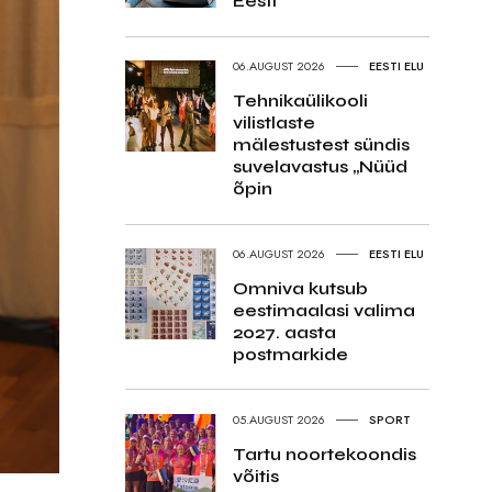
Eesti
06.AUGUST 2026
EESTI ELU
Tehnikaülikooli
vilistlaste
mälestustest sündis
suvelavastus „Nüüd
õpin
06.AUGUST 2026
EESTI ELU
Omniva kutsub
eestimaalasi valima
2027. aasta
postmarkide
05.AUGUST 2026
SPORT
Tartu noortekoondis
võitis