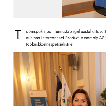
T
ööinspektsioon tunnustab igal aastal ettevõt
auhinna Interconnect Product Assembly AS j
töökeskkonnaspetsialistile.