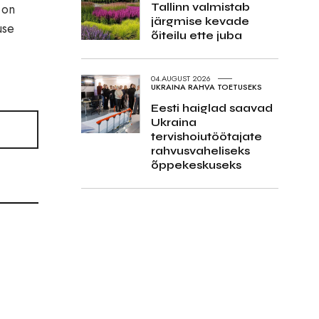
 on
Tallinn valmistab
järgmise kevade
use
õiteilu ette juba
04.AUGUST 2026
UKRAINA RAHVA TOETUSEKS
Eesti haiglad saavad
Ukraina
tervishoiutöötajate
rahvusvaheliseks
õppekeskuseks