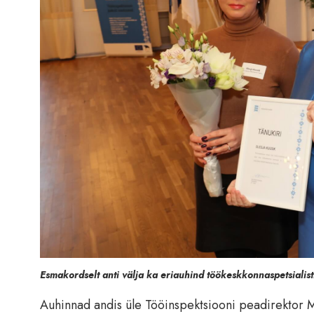
Esmakordselt anti välja ka eriauhind töökeskkonnaspetsialisti
Auhinnad andis üle Tööinspektsiooni peadirektor