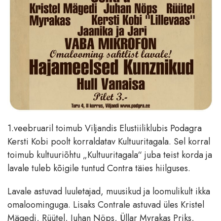
1.veebruaril toimub Viljandis Elustiiliklubis Podagra
Kersti Kobi poolt korraldatav Kultuuritagala. Sel korral
toimub kultuuriõhtu „Kultuuritagala“ juba teist korda ja
lavale tuleb kõigile tuntud Contra täies hiilguses.
Lavale astuvad luuletajad, muusikud ja loomulikult ikka
omaloominguga. Lisaks Contrale astuvad üles Kristel
Mägedi, Rüütel, Juhan Nöps, Üllar Myrakas Priks,