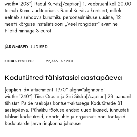
width="208"] Raoul Kurvitz[/caption] 1. veebruaril kell 20.00
toimub Kumu auditooriumis Raoul Kurvitza kontsert, millele
eelneb sisehoovis kunstniku personaalnäituse uusima, 12
meetri kõrguse installatsiooni „Veel rongidest" avamine.
Piletid hinnaga 3 eurot
JÄRGMISED UUDISED
KODU
>
EESTI ELU
29.JAANUAR 2013
Kodutütred tähistasid aastapäeva
[caption id="attachment_1970" align="alignnone"
width="240"] Tiina Oraste ja Siiri Sitska[/caption] 28.jaanuaril
tähistati Paide raekojas kontsert-aktusega Kodutütarde 81.
aastapäeva. Pühaliku tõotuse andsid uued liikmed, tunnustati
tublisid kodutütreid, noortejuhte ja organisatsiooni toetajaid.
Kodutütarde Järva ringkonna juhatuse