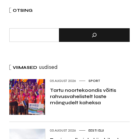
OTSING
uudised
VIIMASED
05.AUGUST 2026
SPORT
Tartu noortekoondis võitis
rahvusvahelistelt laste
mängudelt kaheksa
05.AUGUST 2026
EESTI ELU