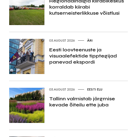
Regionaalhaigla kiirabikeskus
korraldab kiirabi
kutsemeisterlikkuse võistlusi
05.AUGUST 2026
ÄRI
Eesti loovteenuste ja
visuaalefektide tipptegijad
panevad ekspordi
05.AUGUST 2026
EESTI ELU
Tallinn valmistab järgmise
kevade õiteilu ette juba