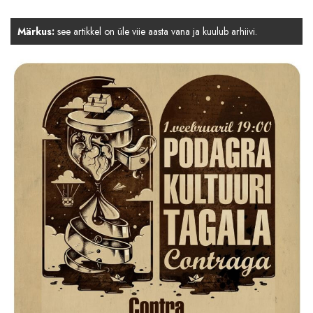
Märkus:
see artikkel on üle viie aasta vana ja kuulub arhiivi.