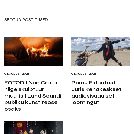
SEOTUD POSTITUSED
04.AUGUST 2026
04.AUGUST 2026
FOTOD I Non Grata
Pärnu Fideofest
hiigelskulptuur
uuris kehakeskset
muutis I Land Soundi
audiovisuaalset
publiku kunstiteose
loomingut
osaks