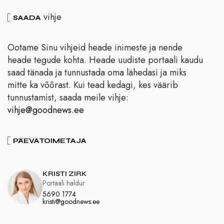
vihje
SAADA
Ootame Sinu vihjeid heade inimeste ja nende
heade tegude kohta. Heade uudiste portaali kaudu
saad tänada ja tunnustada oma lähedasi ja miks
mitte ka võõrast. Kui tead kedagi, kes väärib
tunnustamist, saada meile vihje:
vihje@goodnews.ee
PÄEVATOIMETAJA
KRISTI ZIRK
Portaali haldur
5690 1774
kristi@goodnews.ee