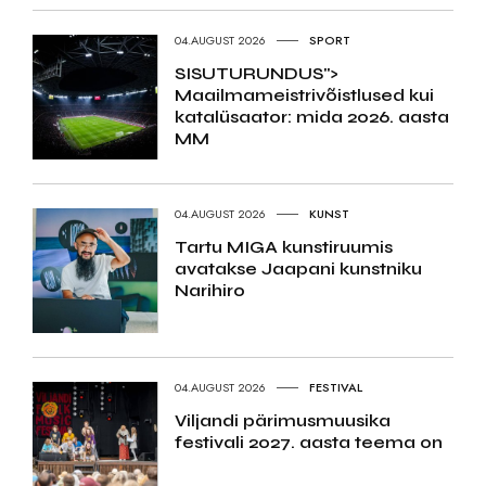
04.AUGUST 2026
SPORT
SISUTURUNDUS">
Maailmameistrivõistlused kui
katalüsaator: mida 2026. aasta
MM
04.AUGUST 2026
KUNST
Tartu MIGA kunstiruumis
avatakse Jaapani kunstniku
Narihiro
04.AUGUST 2026
FESTIVAL
Viljandi pärimusmuusika
festivali 2027. aasta teema on