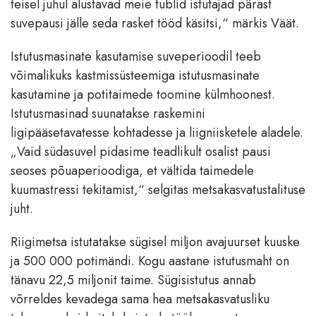
teisel juhul alustavad meie tublid istutajad pärast
suvepausi jälle seda rasket tööd käsitsi,“ märkis Väät.
Istutusmasinate kasutamise suveperioodil teeb
võimalikuks kastmissüsteemiga istutusmasinate
kasutamine ja potitaimede toomine külmhoonest.
Istutusmasinad suunatakse raskemini
ligipääsetavatesse kohtadesse ja liigniisketele aladele.
„Vaid südasuvel pidasime teadlikult osalist pausi
seoses põuaperioodiga, et vältida taimedele
kuumastressi tekitamist,“ selgitas metsakasvatustalituse
juht.
Riigimetsa istutatakse sügisel miljon avajuurset kuuske
ja 500 000 potimändi. Kogu aastane istutusmaht on
tänavu 22,5 miljonit taime. Sügisistutus annab
võrreldes kevadega sama hea metsakasvatusliku