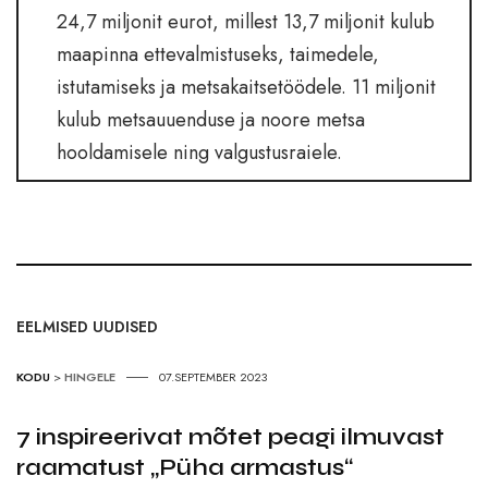
24,7 miljonit eurot, millest 13,7 miljonit kulub
maapinna ettevalmistuseks, taimedele,
istutamiseks ja metsakaitsetöödele. 11 miljonit
kulub metsauuenduse ja noore metsa
hooldamisele ning valgustusraiele.
EELMISED UUDISED
KODU
>
HINGELE
07.SEPTEMBER 2023
7 inspireerivat mõtet peagi ilmuvast
raamatust „Püha armastus“