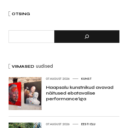
OTSING
uudised
VIIMASED
07.AUGUST 2026
KUNST
Haapsalu kunstnikud avavad
näitused ebatavalise
performance’iga
07.AUGUST 2026
EESTI ELU