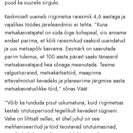
puud ka suureks sirguks.
Keskmiselt uueneb riigimetsa raiesmik 4,6 aastaga ja
vajalikes töödes järeleandmisi ei tehta. “Kuna
metsakasvatajatel on süda õige kohapeal, siis anname
endast parima, et kõik raiesmikud saaksid uuendatud
ja uus metsapõlv kasvama. Eesmärk on saavutada
parim tulemus, et 100 aasta pärast saaks tänaseid
metsakasvatajaid hea sõnaga meenutada. Teeme
valgustusraied, metsakaitsetöid, maapinna
ettevalmistust kevadeks ja planeerime järgmise aasta
metsakasvatuslikke töid,“ sõnas Väät.
“Võib ka tunduda pisut uskumatuna, kuid riigimetsas
kestab istutusperiood tegelikult kevadest sügiseni.
Vahe on lihtsalt selles, et ühel juhul on see
mehhaniseeritud ja töid teostavad istutusmasinad,