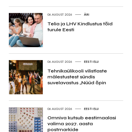
06.AUGUST 2026
ÄRI
Telia ja LHV Kindlustus tõid
turule Eesti
06.AUGUST 2026
EESTI ELU
Tehnikaülikooli vilistlaste
mälestustest sündis
suvelavastus „Nüüd õpin
06.AUGUST 2026
EESTI ELU
Omniva kutsub eestimaalasi
valima 2027. aasta
postmarkide