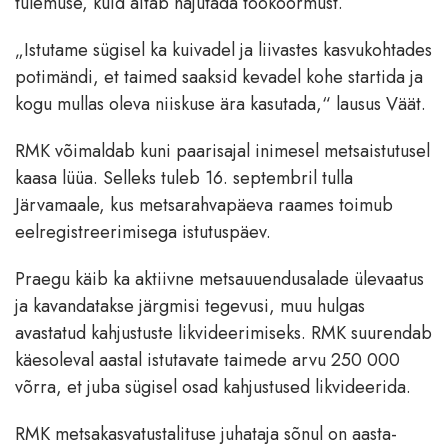
tulemuse, kuid aitab hajutada töökoormust.
„Istutame sügisel ka kuivadel ja liivastes kasvukohtades
potimändi, et taimed saaksid kevadel kohe startida ja
kogu mullas oleva niiskuse ära kasutada,“ lausus Väät.
RMK võimaldab kuni paarisajal inimesel metsaistutusel
kaasa lüüa. Selleks tuleb 16. septembril tulla
Järvamaale, kus metsarahvapäeva raames toimub
eelregistreerimisega istutuspäev.
Praegu käib ka aktiivne metsauuendusalade ülevaatus
ja kavandatakse järgmisi tegevusi, muu hulgas
avastatud kahjustuste likvideerimiseks. RMK suurendab
käesoleval aastal istutavate taimede arvu 250 000
võrra, et juba sügisel osad kahjustused likvideerida.
RMK metsakasvatustalituse juhataja sõnul on aasta-