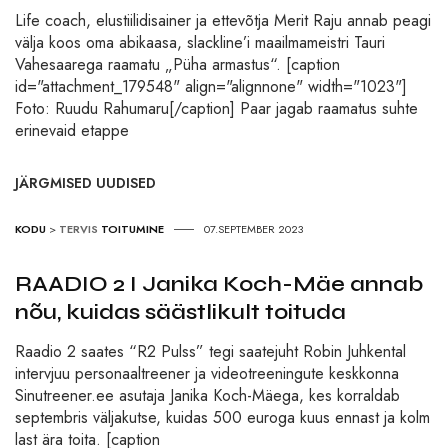
Life coach, elustiilidisainer ja ettevõtja Merit Raju annab peagi
välja koos oma abikaasa, slackline’i maailmameistri Tauri
Vahesaarega raamatu „Püha armastus“. [caption
id="attachment_179548" align="alignnone" width="1023"]
Foto: Ruudu Rahumaru[/caption] Paar jagab raamatus suhte
erinevaid etappe
JÄRGMISED UUDISED
KODU
>
TERVIS
TOITUMINE
07.SEPTEMBER 2023
RAADIO 2 I Janika Koch-Mäe annab
nõu, kuidas säästlikult toituda
Raadio 2 saates “R2 Pulss” tegi saatejuht Robin Juhkental
intervjuu personaaltreener ja videotreeningute keskkonna
Sinutreener.ee asutaja Janika Koch-Mäega, kes korraldab
septembris väljakutse, kuidas 500 euroga kuus ennast ja kolm
last ära toita. [caption