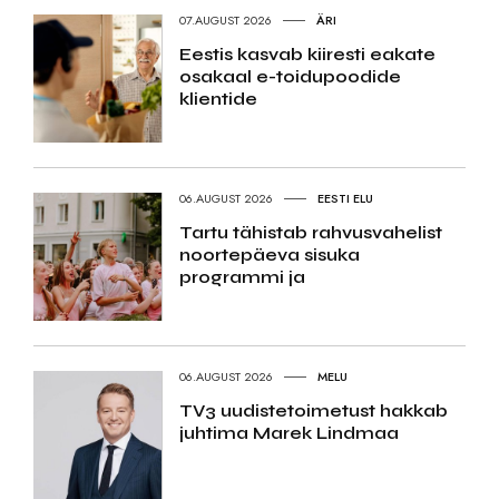
07.AUGUST 2026
ÄRI
Eestis kasvab kiiresti eakate
osakaal e-toidupoodide
klientide
06.AUGUST 2026
EESTI ELU
Tartu tähistab rahvusvahelist
noortepäeva sisuka
programmi ja
06.AUGUST 2026
MELU
TV3 uudistetoimetust hakkab
juhtima Marek Lindmaa