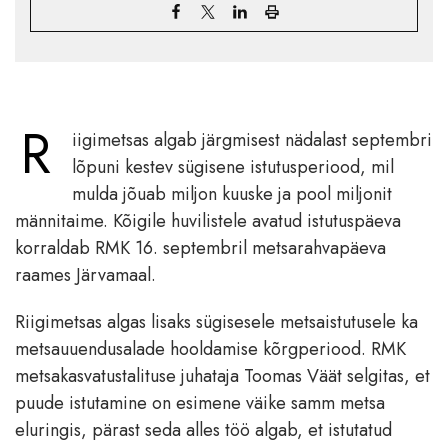
R
iigimetsas algab järgmisest nädalast septembri
lõpuni kestev sügisene istutusperiood, mil
mulda jõuab miljon kuuske ja pool miljonit
männitaime. Kõigile huvilistele avatud istutuspäeva
korraldab RMK 16. septembril metsarahvapäeva
raames Järvamaal.
Riigimetsas algas lisaks sügisesele metsaistutusele ka
metsauuendusalade hooldamise kõrgperiood. RMK
metsakasvatustalituse juhataja Toomas Väät selgitas, et
puude istutamine on esimene väike samm metsa
eluringis, pärast seda alles töö algab, et istutatud