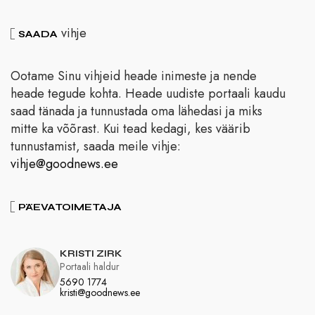
vihje
SAADA
Ootame Sinu vihjeid heade inimeste ja nende
heade tegude kohta. Heade uudiste portaali kaudu
saad tänada ja tunnustada oma lähedasi ja miks
mitte ka võõrast. Kui tead kedagi, kes väärib
tunnustamist, saada meile vihje:
vihje@goodnews.ee
PÄEVATOIMETAJA
KRISTI ZIRK
Portaali haldur
5690 1774
kristi@goodnews.ee