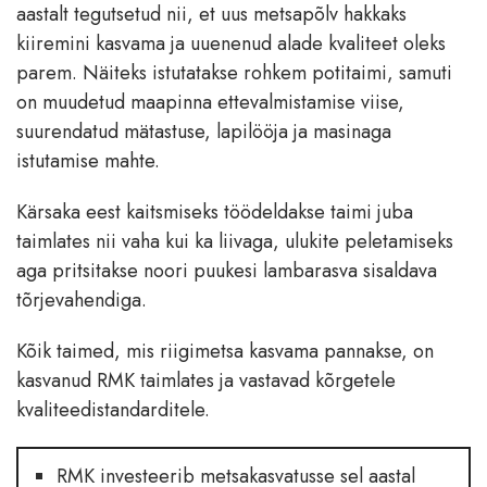
aastalt tegutsetud nii, et uus metsapõlv hakkaks
kiiremini kasvama ja uuenenud alade kvaliteet oleks
parem. Näiteks istutatakse rohkem potitaimi, samuti
on muudetud maapinna ettevalmistamise viise,
suurendatud mätastuse, lapilööja ja masinaga
istutamise mahte.
Kärsaka eest kaitsmiseks töödeldakse taimi juba
taimlates nii vaha kui ka liivaga, ulukite peletamiseks
aga pritsitakse noori puukesi lambarasva sisaldava
tõrjevahendiga.
Kõik taimed, mis riigimetsa kasvama pannakse, on
kasvanud RMK taimlates ja vastavad kõrgetele
kvaliteedistandarditele.
RMK investeerib metsakasvatusse sel aastal