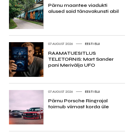
Pärnu maantee viadukti
alused said tänavakunsti abil
07.AUGUST 2026
EESTI ELU
RAAMATUESITLUS
TELETORNIS: Mart Sander
pani Merivälja UFO
07.AUGUST 2026
EESTI ELU
Pärnu Porsche Ringrajal
toimub viimast korda üle