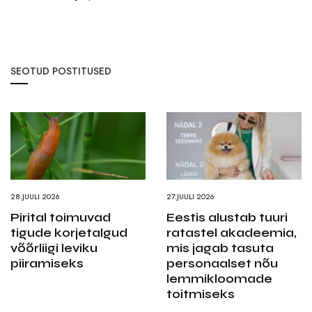
SEOTUD POSTITUSED
28.JUULI 2026
27.JUULI 2026
Pirital toimuvad
Eestis alustab tuuri
tigude korjetalgud
ratastel akadeemia,
võõrliigi leviku
mis jagab tasuta
piiramiseks
personaalset nõu
lemmikloomade
toitmiseks