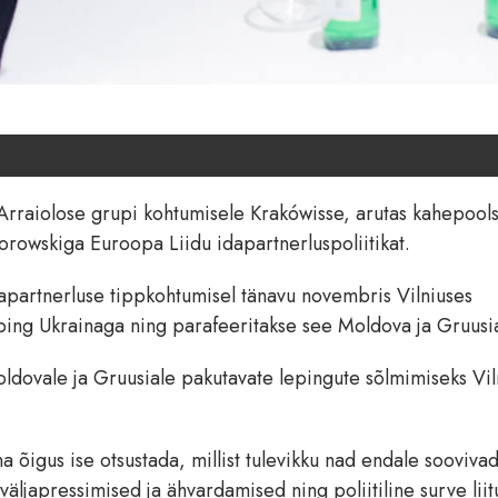
Arraiolose grupi kohtumisele Krakówisse, arutas kahepools
rowskiga Euroopa Liidu idapartnerluspoliitikat.
idapartnerluse tippkohtumisel tänavu novembris Vilniuses
leping Ukrainaga ning parafeeritakse see Moldova ja Gruusi
Moldovale ja Gruusiale pakutavate lepingute sõlmimiseks Vil
a õigus ise otsustada, millist tulevikku nad endale soovivad
äljapressimised ja ähvardamised ning poliitiline surve lii