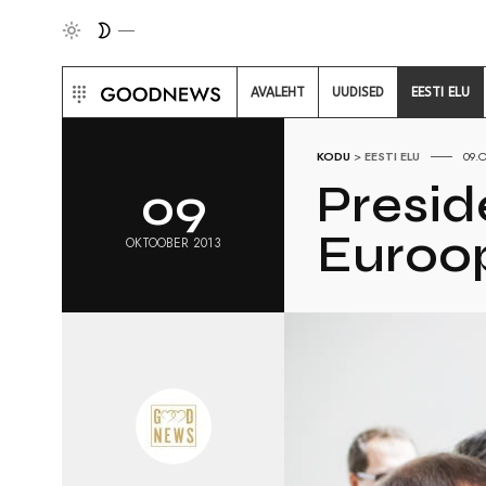
AVALEHT
UUDISED
EESTI ELU
KODU
>
EESTI ELU
09.
Presid
09
Euroop
OKTOOBER 2013