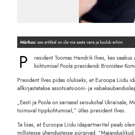
Märkus:
see artikkel on üle viie aasta vana ja kuulub arhiivi.
P
resident Toomas Hendrik Ilves, kes saabus 
kohtumisel Poola presidendi Bronisław Komo
President Ilves pidas oluliseks, et Euroopa Liidu 
allkirjastatakse assotsiatsiooni- ja vabakaubandus
„Eesti ja Poola on sarnasel seisukohal Ukrainale, 
toimuval tippkohtumisel,” ütles president Ilves.
Ta lisas, et Euroopa Liidu idapartneritel peab olem
millistesse ühendustesse pürgivad. “Majanduslikud v