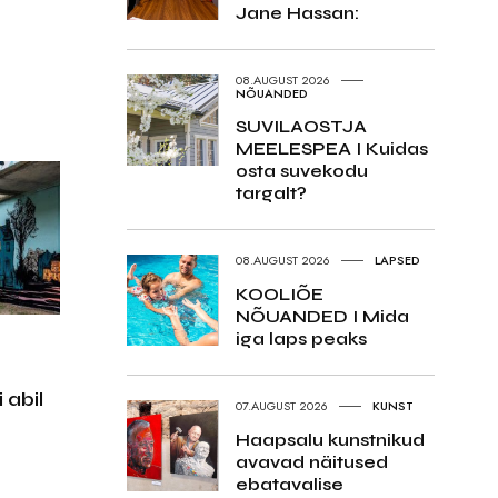
Jane Hassan:
08.AUGUST 2026
NÕUANDED
SUVILAOSTJA
MEELESPEA I Kuidas
osta suvekodu
targalt?
08.AUGUST 2026
LAPSED
KOOLIÕE
NÕUANDED I Mida
iga laps peaks
 abil
07.AUGUST 2026
KUNST
Haapsalu kunstnikud
avavad näitused
ebatavalise