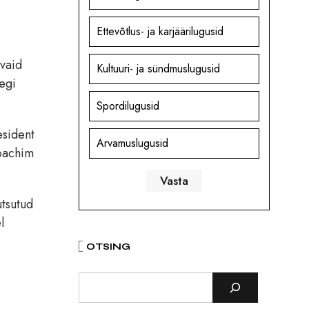
Ettevõtlus- ja karjäärilugusid
 vaid
Kultuuri- ja sündmuslugusid
egi
Spordilugusid
esident
Arvamuslugusid
Joachim
utsutud
l
OTSING