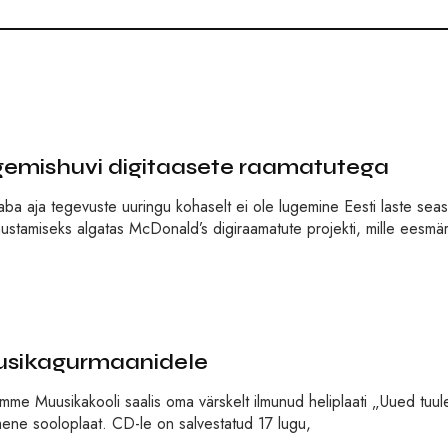
ugemishuvi digitaasete raamatutega
 vaba aja tegevuste uuringu kohaselt ei ole lugemine Eesti laste sea
nustamiseks algatas McDonald’s digiraamatute projekti, mille eesmä
uusikagurmaanidele
me Muusikakooli saalis oma värskelt ilmunud heliplaati „Uued tuul
simene sooloplaat. CD-le on salvestatud 17 lugu,