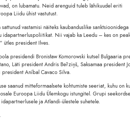
evad, on lubamatu. Neid arenguid tuleb lähikuudel eriti
oopa Liidu ühist vastutust.
sattunud vastamisi näiteks kaubanduslike sanktsioonidega
 idapartnerluspoliitikat. Nii vajab ka Leedu – kes on peal
 ütles president Ilves.
oola presidendi Bronisław Komorowski kutsel Bulgaaria pr
itano, Läti president Andris Bērziņš, Saksamaa president 
i president Aníbal Cavaco Silva.
guse saanud mitteformaalsete kohtumiste seeriat, kuhu on k
osale Euroopa Liidu Ülemkogu istungitel. Grupi seekordse
dapartnerlusele ja Atlandi-ülestele suhetele.
.