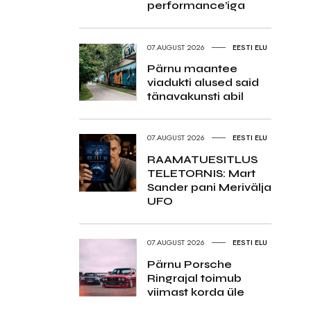
performance’iga
07.AUGUST 2026
EESTI ELU
Pärnu maantee
viadukti alused said
tänavakunsti abil
07.AUGUST 2026
EESTI ELU
RAAMATUESITLUS
TELETORNIS: Mart
Sander pani Merivälja
UFO
07.AUGUST 2026
EESTI ELU
Pärnu Porsche
Ringrajal toimub
viimast korda üle