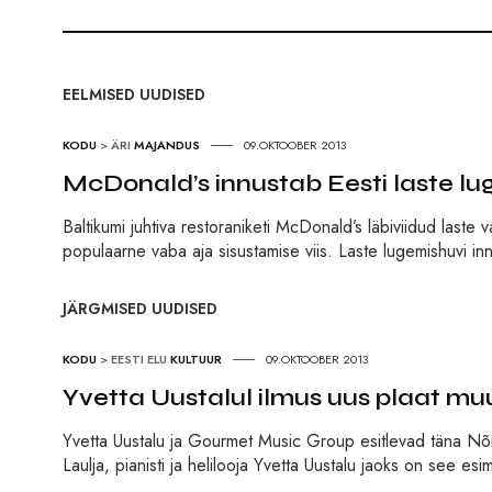
EELMISED UUDISED
KODU
>
ÄRI
MAJANDUS
09.OKTOOBER 2013
McDonald’s innustab Eesti laste l
Baltikumi juhtiva restoraniketi McDonald’s läbiviidud laste
populaarne vaba aja sisustamise viis. Laste lugemishuvi in
JÄRGMISED UUDISED
KODU
>
EESTI ELU
KULTUUR
09.OKTOOBER 2013
Yvetta Uustalul ilmus uus plaat m
Yvetta Uustalu ja Gourmet Music Group esitlevad täna Nõm
Laulja, pianisti ja helilooja Yvetta Uustalu jaoks on see e