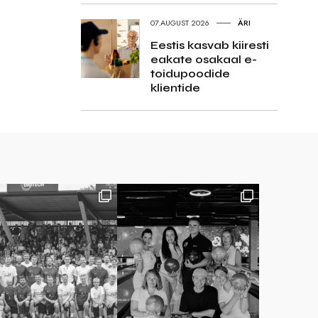
07.AUGUST 2026
ÄRI
Eestis kasvab kiiresti
eakate osakaal e-
toidupoodide
klientide