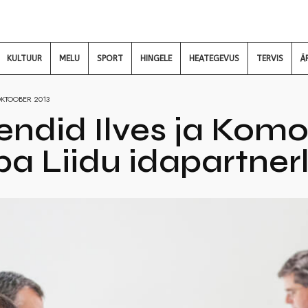
KULTUUR
MELU
SPORT
HINGELE
HEATEGEVUS
TERVIS
Ä
OKTOOBER 2013
endid Ilves ja Komo
a Liidu idapartnerl