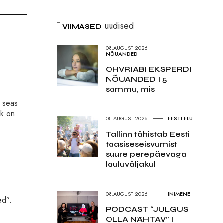
uudised
VIIMASED
08.AUGUST 2026
NÕUANDED
OHVRIABI EKSPERDI
NÕUANDED I 5
sammu, mis
s seas
rk on
08.AUGUST 2026
EESTI ELU
Tallinn tähistab Eesti
taasiseseisvumist
suure perepäevaga
lauluväljakul
08.AUGUST 2026
INIMENE
ed”.
PODCAST “JULGUS
OLLA NÄHTAV” I