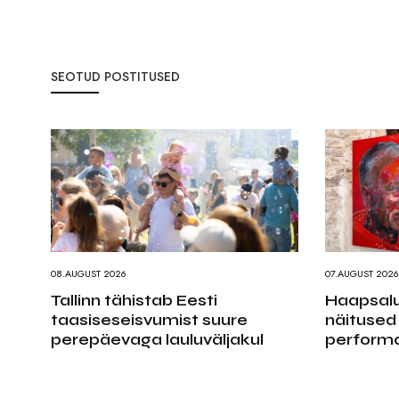
SEOTUD POSTITUSED
08.AUGUST 2026
07.AUGUST 2026
Tallinn tähistab Eesti
Haapsalu
taasiseseisvumist suure
näitused
perepäevaga lauluväljakul
performa