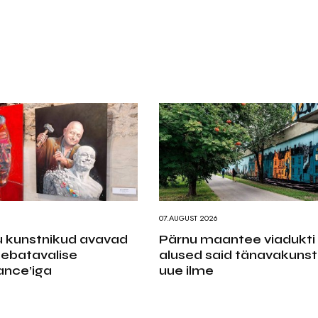
07.AUGUST 2026
 kunstnikud avavad
Pärnu maantee viadukti
 ebatavalise
alused said tänavakunsti
nce’iga
uue ilme