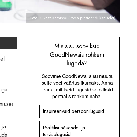
Foto: Łukasz Kamiński (Poola presidendi kantselei)
Mis sisu sooviksid
GoodNewsis rohkem
el
lugeda?
Soovime GoodNewsi sisu muuta
sulle veel väärtuslikumaks. Anna
aga.
teada, milliseid lugusid sooviksid
portaalis rohkem näha.
niuses
Inspireerivaid persoonilugusid
 ja
Praktilisi nõuande- ja
tuda
terviselugusid