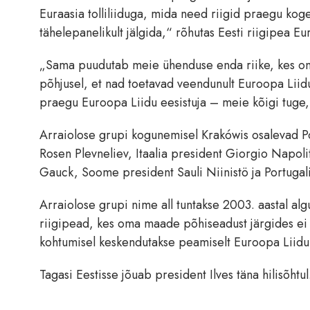
Euraasia tolliliiduga, mida need riigid praegu kog
tähelepanelikult jälgida,“ rõhutas Eesti riigipea Eur
„Sama puudutab meie ühenduse enda riike, kes on 
põhjusel, et nad toetavad veendunult Euroopa Liidu
praegu Euroopa Liidu eesistuja – meie kõigi tuge,“
Arraiolose grupi kogunemisel Krakówis osalevad P
Rosen Plevneliev, Itaalia president Giorgio Napol
Gauck, Soome president Sauli Niinistö ja Portugal
Arraiolose grupi nime all tuntakse 2003. aastal al
riigipead, kes oma maade põhiseadust järgides ei 
kohtumisel keskendutakse peamiselt Euroopa Liidu i
Tagasi Eestisse jõuab president Ilves täna hilisõhtul