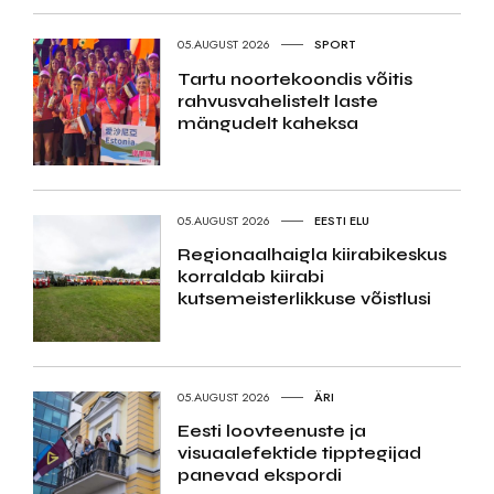
05.AUGUST 2026
SPORT
Tartu noortekoondis võitis
rahvusvahelistelt laste
mängudelt kaheksa
05.AUGUST 2026
EESTI ELU
Regionaalhaigla kiirabikeskus
korraldab kiirabi
kutsemeisterlikkuse võistlusi
05.AUGUST 2026
ÄRI
Eesti loovteenuste ja
visuaalefektide tipptegijad
panevad ekspordi