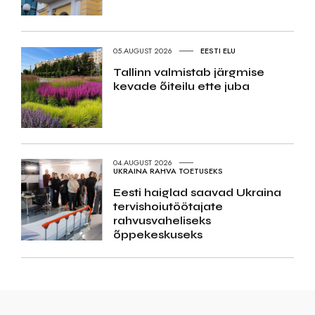
05.AUGUST 2026
EESTI ELU
Tallinn valmistab järgmise
kevade õiteilu ette juba
04.AUGUST 2026
UKRAINA RAHVA TOETUSEKS
Eesti haiglad saavad Ukraina
tervishoiutöötajate
rahvusvaheliseks
õppekeskuseks