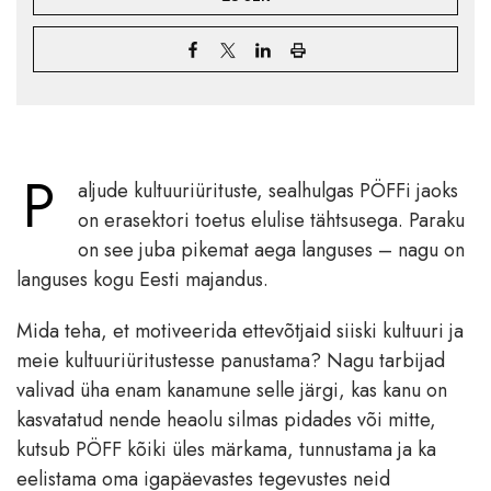
P
aljude kultuuriürituste, sealhulgas PÖFFi jaoks
on erasektori toetus elulise tähtsusega. Paraku
on see juba pikemat aega languses – nagu on
languses kogu Eesti majandus.
Mida teha, et motiveerida ettevõtjaid siiski kultuuri ja
meie kultuuriüritustesse panustama? Nagu tarbijad
valivad üha enam kanamune selle järgi, kas kanu on
kasvatatud nende heaolu silmas pidades või mitte,
kutsub PÖFF kõiki üles märkama, tunnustama ja ka
eelistama oma igapäevastes tegevustes neid