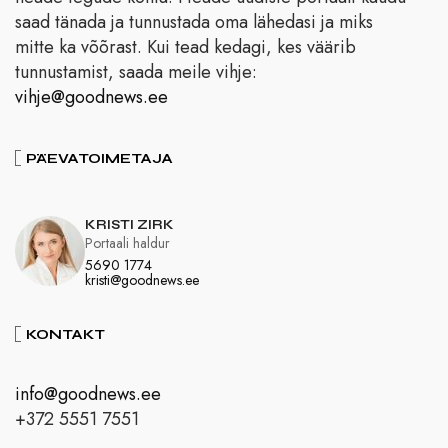
saad tänada ja tunnustada oma lähedasi ja miks
mitte ka võõrast. Kui tead kedagi, kes väärib
tunnustamist, saada meile vihje:
vihje@goodnews.ee
PÄEVATOIMETAJA
KRISTI ZIRK
Portaali haldur
5690 1774
kristi@goodnews.ee
KONTAKT
info@goodnews.ee
+372 5551 7551