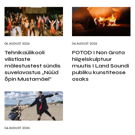
06.AUGUST 2026
04.AUGUST 2026
Tehnikaülikooli
FOTOD I Non Grata
vilistlaste
hiigelskulptuur
mälestustest sündis
muutis I Land Soundi
suvelavastus „Nüüd
publiku kunstiteose
õpin Mustamäel”
osaks
04.AUGUST 2026