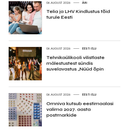
06.AUGUST 2026
ÄRI
Telia ja LHV Kindlustus tõid
turule Eesti
06.AUGUST 2026
EESTI ELU
Tehnikaülikooli vilistlaste
mälestustest sündis
suvelavastus „Nüüd õpin
06.AUGUST 2026
EESTI ELU
Omniva kutsub eestimaalasi
valima 2027. aasta
postmarkide