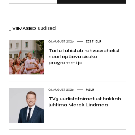
uudised
VIIMASED
06.AUGUST 2026
EESTI ELU
Tartu tähistab rahvusvahelist
noortepäeva sisuka
programmi ja
06.AUGUST 2026
MELU
TV3 uudistetoimetust hakkab
juhtima Marek Lindmaa