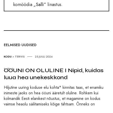
komöödia
„Salli”
linastus.
EELMISED UUDISED
KODU
>
TERVIS
25.JUULI 2024
ÖÖUNI ON OLULINE I Nipid, kuidas
luua hea unekeskkond
Hiljutine uuring koduse elu kohta* kinnitas taas, et enamiku
inimeste jaoks on hea ööuni ääretult oluline. Rohkem kui
kolmandik Eesti elanikest nõustus, et magamine on kodus
vaimse heaolu säilitamiseks kõige tähtsam. Õnneks on