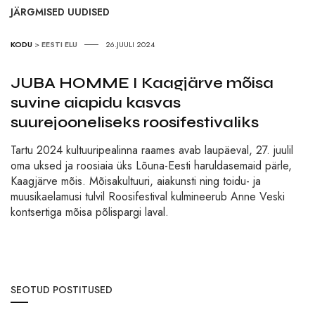
JÄRGMISED UUDISED
KODU
>
EESTI ELU
26.JUULI 2024
JUBA HOMME I Kaagjärve mõisa
suvine aiapidu kasvas
suurejooneliseks roosifestivaliks
Tartu 2024 kultuuripealinna raames avab laupäeval, 27. juulil
oma uksed ja roosiaia üks Lõuna-Eesti haruldasemaid pärle,
Kaagjärve mõis. Mõisakultuuri, aiakunsti ning toidu- ja
muusikaelamusi tulvil Roosifestival kulmineerub Anne Veski
kontsertiga mõisa põlispargi laval.
SEOTUD POSTITUSED