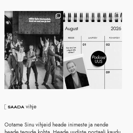
vihje
SAADA
Ootame Sinu vihjeid heade inimeste ja nende
heade tegude kohta. Heade uudiste portaali kaudu