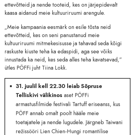
ettevõtteid ja nende tooteid, kes on järjepidevalt
kaasa aidanud meie kultuuriruumi arengule.
„Meie kampaania eesmärk on esile tõsta neid
ettevõtteid, kes on seni panustanud meie
kultuuriruumi mitmekesisusse ja tahavad seda kõigi
raskuste kiuste teha ka edaspidi, aga see võiks
innustada ka neid, kes seda alles teha kavatsevad,”
ütles PÖFFi juht Tiina Lokk.
31. juulil kell 22.30 leiab Sõpruse
Telliskivi välikinos
aset PÖFFi
armastusfilmide festivali Tartuff eriseanss, kus
PÖFF annab omalt poolt hääle meie
toetajatele ja nende lugudele. Järgneb Taiwani
režissööri Lien Chien-Hungi romantilise