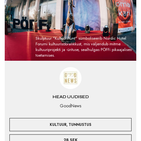
Skulptuur "Kultuurihunt" sümboliseerib Nordic Hotel
Forumi kultuurisõbralikkust, mis väljendub mitme
kultuuriprojekti ja -ürituse, sealhulgas PÖFFi pikaajalises
toetamises.
HEAD UUDISED
GoodNews
,
KULTUUR
TUNNUSTUS
28 SEK