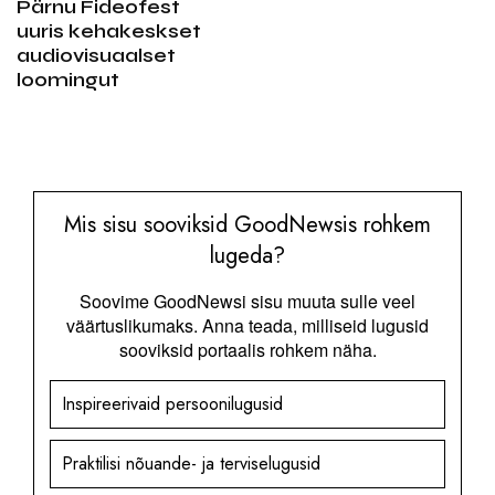
Pärnu Fideofest
uuris kehakeskset
audiovisuaalset
loomingut
Mis sisu sooviksid GoodNewsis rohkem
lugeda?
Soovime GoodNewsi sisu muuta sulle veel
väärtuslikumaks. Anna teada, milliseid lugusid
sooviksid portaalis rohkem näha.
Inspireerivaid persoonilugusid
Praktilisi nõuande- ja terviselugusid