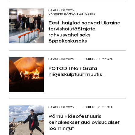
04.AUGUST 2026
UKRAINA RAHVA TOETUSEKS
Eesti haiglad saavad Ukraina
tervishoiutöötajate
rahvusvaheliseks
õppekeskuseks
04.AUGUST 2026
KULTUURIPEEGEL
FOTOD I Non Grata
hiigelskulptuur muutis I
04.AUGUST 2026
KULTUURIPEEGEL
Pärnu Fideofest uuris
kehakeskset audiovisuaalset
loomingut