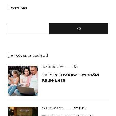
OTSING
uudised
VIIMASED
06.AUGUST 2026
ÄRI
Telia ja LHV Kindlustus tõid
turule Eesti
06.AUGUST 2026
EESTI ELU