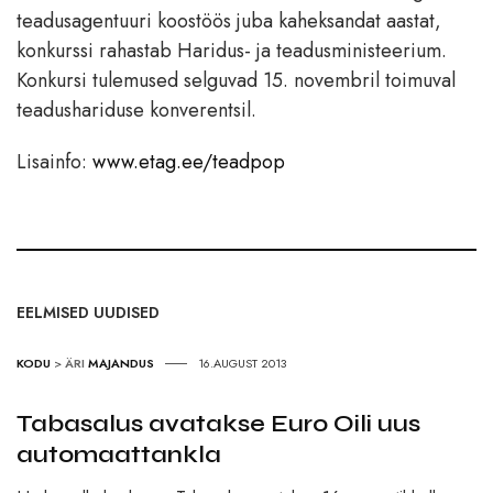
teadusagentuuri koostöös juba kaheksandat aastat,
konkurssi rahastab Haridus- ja teadusministeerium.
Konkursi tulemused selguvad 15. novembril toimuval
teadushariduse konverentsil.
Lisainfo:
www.etag.ee/teadpop
EELMISED UUDISED
KODU
>
ÄRI
MAJANDUS
16.AUGUST 2013
Tabasalus avatakse Euro Oili uus
automaattankla