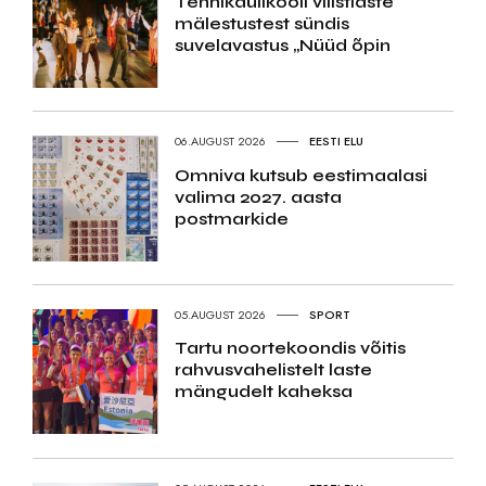
Tehnikaülikooli vilistlaste
mälestustest sündis
suvelavastus „Nüüd õpin
06.AUGUST 2026
EESTI ELU
Omniva kutsub eestimaalasi
valima 2027. aasta
postmarkide
05.AUGUST 2026
SPORT
Tartu noortekoondis võitis
rahvusvahelistelt laste
mängudelt kaheksa