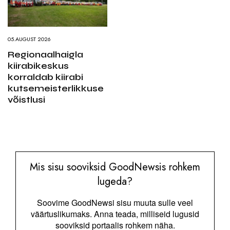
05.AUGUST 2026
Regionaalhaigla
kiirabikeskus
korraldab kiirabi
kutsemeisterlikkuse
võistlusi
Mis sisu sooviksid GoodNewsis rohkem
lugeda?
Soovime GoodNewsi sisu muuta sulle veel
väärtuslikumaks. Anna teada, milliseid lugusid
sooviksid portaalis rohkem näha.