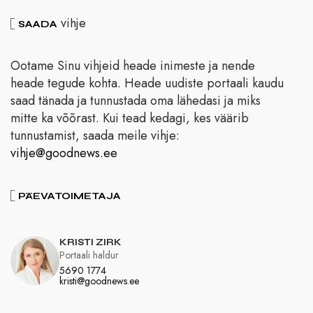
vihje
SAADA
Ootame Sinu vihjeid heade inimeste ja nende
heade tegude kohta. Heade uudiste portaali kaudu
saad tänada ja tunnustada oma lähedasi ja miks
mitte ka võõrast. Kui tead kedagi, kes väärib
tunnustamist, saada meile vihje:
vihje@goodnews.ee
PÄEVATOIMETAJA
KRISTI ZIRK
Portaali haldur
5690 1774
kristi@goodnews.ee