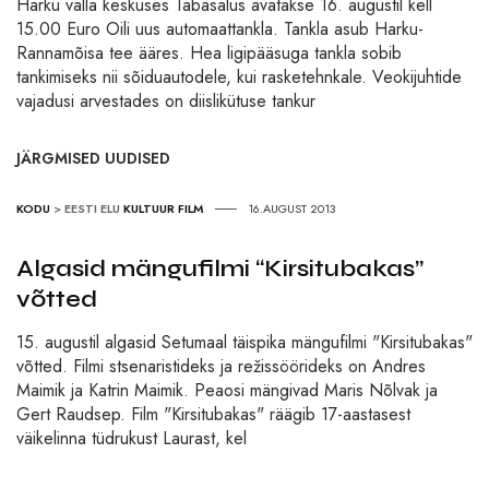
Harku valla keskuses Tabasalus avatakse 16. augustil kell
15.00 Euro Oili uus automaattankla. Tankla asub Harku-
Rannamõisa tee ääres. Hea ligipääsuga tankla sobib
tankimiseks nii sõiduautodele, kui rasketehnkale. Veokijuhtide
vajadusi arvestades on diislikütuse tankur
JÄRGMISED UUDISED
KODU
>
EESTI ELU
KULTUUR
FILM
16.AUGUST 2013
Algasid mängufilmi “Kirsitubakas”
võtted
15. augustil algasid Setumaal täispika mängufilmi "Kirsitubakas"
võtted. Filmi stsenaristideks ja režissöörideks on Andres
Maimik ja Katrin Maimik. Peaosi mängivad Maris Nõlvak ja
Gert Raudsep. Film "Kirsitubakas" räägib 17-aastasest
väikelinna tüdrukust Laurast, kel