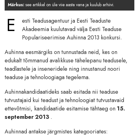
Märkus:
see artikkel on üle viie aasta vana ja kuulub arhiivi.
E
esti Teadusagentuur ja Eesti Teaduste
Akadeemia kuulutavad välja Eesti Teaduse
Populariseerimise Auhinna 2013 konkursi.
Auhinna eesmärgiks on tunnustada neid, kes on
edukalt tõmmanud avalikkuse tähelepanu teadusele,
teadlastele ja inseneridele ning innustanud noori
teaduse ja tehnoloogiaga tegelema.
Auhinnakandidaatideks saab esitada nii teaduse
tutvustajaid kui teadust ja tehnoloogiat tutvustavaid
ettevõtmisi, kandidaatide esitamise tähtaeg on
15.
september 2013
.
Auhinnad antakse järgmistes kategooriates: