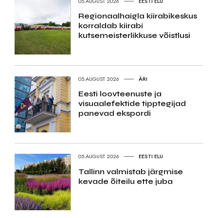
05.AUGUST 2026
EESTI ELU
Regionaalhaigla kiirabikeskus
korraldab kiirabi
kutsemeisterlikkuse võistlusi
05.AUGUST 2026
ÄRI
Eesti loovteenuste ja
visuaalefektide tipptegijad
panevad ekspordi
05.AUGUST 2026
EESTI ELU
Tallinn valmistab järgmise
kevade õiteilu ette juba