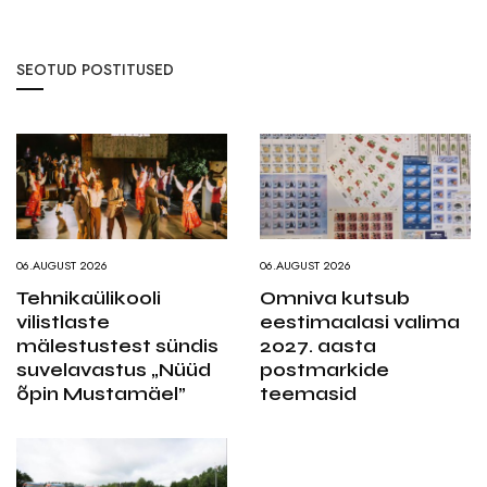
SEOTUD POSTITUSED
06.AUGUST 2026
06.AUGUST 2026
Tehnikaülikooli
Omniva kutsub
vilistlaste
eestimaalasi valima
mälestustest sündis
2027. aasta
suvelavastus „Nüüd
postmarkide
õpin Mustamäel”
teemasid