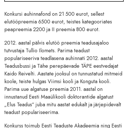
Konkursi auhinnafond on 21 500 eurot, sellest
elutööpreemia 6500 eurot, teistes kategooriates
peapreemia 2200 ja II preemia 800 eurot.
2012. aastal pälvis elutöö preemia teadusajaloo
tutvustaja Tullio Ilomets. Parima teadust
populariseeriva teadlasena auhinnati 2012. aastal
Teadusbussi ja Tähe perepäevade TÄPE eestvedajat
Kaido Reivelti. Aastate jooksul on tunnustatud mitmeid
koole, teiste hulgas Viimsi kooli ja Konguta kooli.
Parima uue algatuse preemia 2011. aastal on
innustanud Eesti Maaülikooli doktorantide algatust
„Elus Teadus“ juba mitu aastat edukalt ja järjepidevalt
teadust populariseerima.
Konkurss toimub Eesti Teaduste Akadeemia ning Eesti