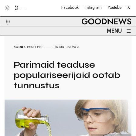
Facebook
Instagram
Youtube
X
≡
MENU
KODU
>
EESTI ELU
16.AUGUST 2013
Parimaid teaduse
populariseerijaid ootab
tunnustus