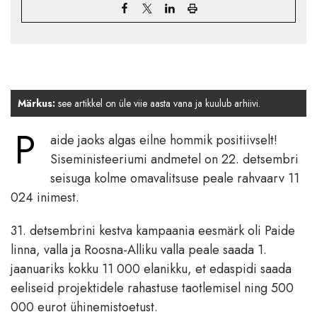
Märkus:
see artikkel on üle viie aasta vana ja kuulub arhiivi.
P
aide jaoks algas eilne hommik positiivselt!
Siseministeeriumi andmetel on 22. detsembri
seisuga kolme omavalitsuse peale rahvaarv 11
024 inimest.
31. detsembrini kestva kampaania eesmärk oli Paide
linna, valla ja Roosna-Alliku valla peale saada 1.
jaanuariks kokku 11 000 elanikku, et edaspidi saada
eeliseid projektidele rahastuse taotlemisel ning 500
000 eurot ühinemistoetust.