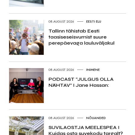
08.AUGUST 2026
EESTI ELU
Tallinn tähistab Eesti
taasiseseisvumist suure
perepäevaga lauluväljakul
08.AUGUST 2026
INIMENE
PODCAST “JULGUS OLLA
NÄHTAV” I Jane Hassan:
08.AUGUST 2026
NÕUANDED
SUVILAOSTJA MEELESPEA I
Kuidas osta suvekodu targalt?