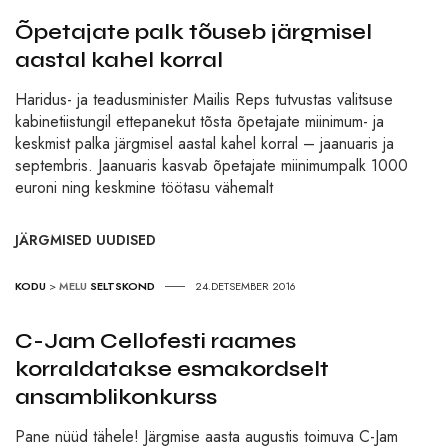
Õpetajate palk tõuseb järgmisel
aastal kahel korral
Haridus- ja teadusminister Mailis Reps tutvustas valitsuse
kabinetiistungil ettepanekut tõsta õpetajate miinimum- ja
keskmist palka järgmisel aastal kahel korral – jaanuaris ja
septembris. Jaanuaris kasvab õpetajate miinimumpalk 1000
euroni ning keskmine töötasu vähemalt
JÄRGMISED UUDISED
KODU
>
MELU
SELTSKOND
24.DETSEMBER 2016
C-Jam Cellofesti raames
korraldatakse esmakordselt
ansamblikonkurss
Pane nüüd tähele! Järgmise aasta augustis toimuva C-Jam