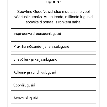
lugeda?
Soovime GoodNewsi sisu muuta sulle veel
väärtuslikumaks. Anna teada, milliseid lugusid
sooviksid portaalis rohkem näha.
Inspireerivaid persoonilugusid
Praktilisi nõuande- ja terviselugusid
Ettevõtlus- ja karjäärilugusid
Kultuuri- ja sündmuslugusid
Spordilugusid
Arvamuslugusid