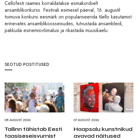
Cellofesti raames korraldatakse esmakordselt
ansamblikonkurss. Festivali esimesel päeval, 16. augustil
toimuva konkursi eesmärk on populariseerida tšello kasutamist
erinevates ansamblikoosseisudes, tutvustada ansambleid,
pakkuda esinemisvõimalusi ja rikastada muusikaelu.
SEOTUD POSTITUSED
08.AUGUST 2026
07.AUGUST 2026
Tallinn tähistab Eesti
Haapsalu kunstnikud
taasiseseisvumist
avavad näitused