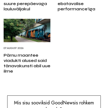
suure perepäevaga
ebatavalise
lauluväljakul
performance’iga
07.AUGUST 2026
Pärnu maantee
viadukti alused said
tänavakunsti abil uue
ilme
Mis sisu sooviksid GoodNewsis rohkem