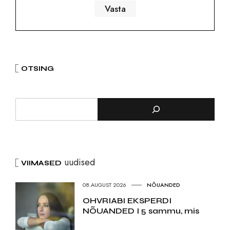
OTSING
uudised
VIIMASED
08.AUGUST 2026
NÕUANDED
OHVRIABI EKSPERDI
NÕUANDED I 5 sammu, mis