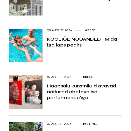
08.AUGUST 2026
LAPSED
KOOLIÕE NÕUANDED I Mida
iga laps peaks
07.AUGUST 2026
KUNST
Haapsalu kunstnikud avavad
näitused ebatavalise
performance’iga
07.AUGUST 2026
EESTI ELU