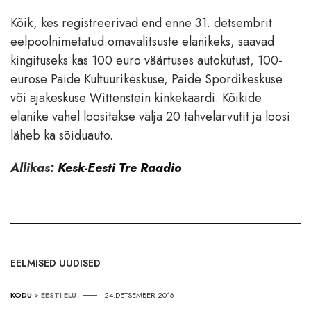
Kõik, kes registreerivad end enne 31. detsembrit
eelpoolnimetatud omavalitsuste elanikeks, saavad
kingituseks kas 100 euro väärtuses autokütust, 100-
eurose Paide Kultuurikeskuse, Paide Spordikeskuse
või ajakeskuse Wittenstein kinkekaardi. Kõikide
elanike vahel loositakse välja 20 tahvelarvutit ja loosi
läheb ka sõiduauto.
Allikas:
Kesk-Eesti Tre Raadio
EELMISED UUDISED
KODU
>
EESTI ELU
24.DETSEMBER 2016