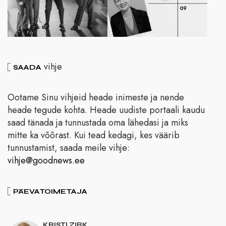
vihje
SAADA
Ootame Sinu vihjeid heade inimeste ja nende
heade tegude kohta. Heade uudiste portaali kaudu
saad tänada ja tunnustada oma lähedasi ja miks
mitte ka võõrast. Kui tead kedagi, kes väärib
tunnustamist, saada meile vihje:
vihje@goodnews.ee
PÄEVATOIMETAJA
KRISTI ZIRK