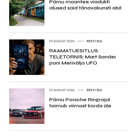
Pärnu maantee viadukti
alused said tänavakunsti abil
07.AUGUST 2026
EESTI ELU
RAAMATUESITLUS
TELETORNIS: Mart Sander
pani Merivälja UFO
07.AUGUST 2026
EESTI ELU
Pärnu Porsche Ringrajal
toimub viimast korda üle