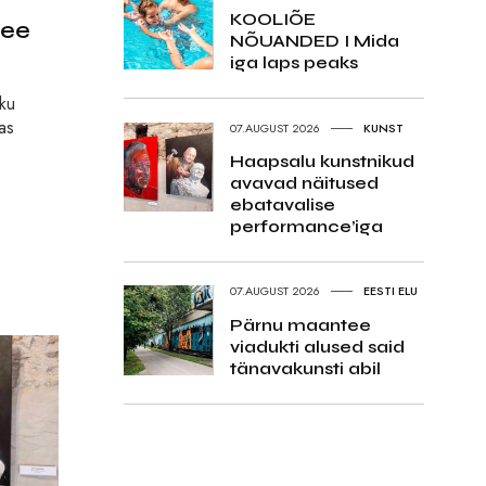
KOOLIÕE
see
NÕUANDED I Mida
iga laps peaks
iku
as
07.AUGUST 2026
KUNST
Haapsalu kunstnikud
avavad näitused
ebatavalise
performance’iga
07.AUGUST 2026
EESTI ELU
Pärnu maantee
viadukti alused said
tänavakunsti abil