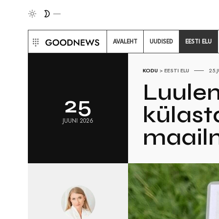
AVALEHT
UUDISED
EESTI ELU
KODU
>
EESTI ELU
25.
Luulen
25
külast
JUUNI 2026
maail