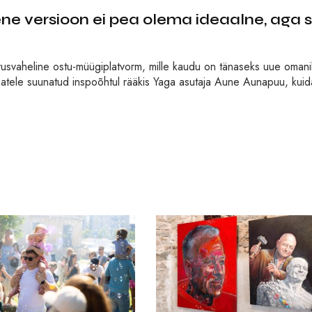
e versioon ei pea olema ideaalne, aga 
vusvaheline ostu-müügiplatvorm, mille kaudu on tänaseks uue oman
õtjatele suunatud inspoõhtul rääkis Yaga asutaja Aune Aunapuu, kuid