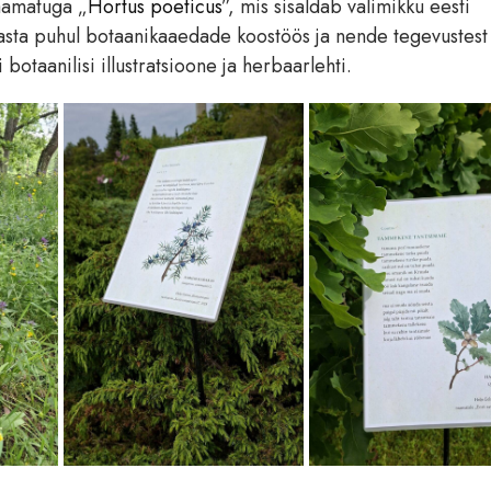
raamatuga „
Hortus poeticus
”, mis sisaldab valimikku eesti
asta puhul botaanikaaedade koostöös ja nende tegevustest
botaanilisi illustratsioone ja herbaarlehti.