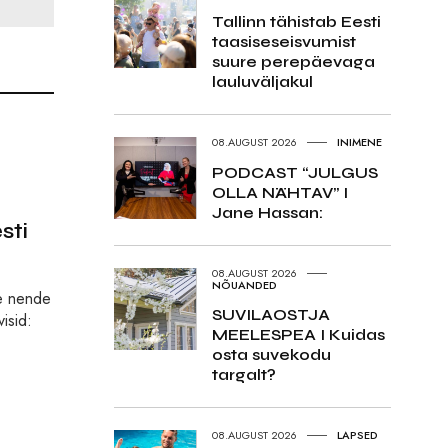
Tallinn tähistab Eesti
taasiseseisvumist
suure perepäevaga
lauluväljakul
08.AUGUST 2026
INIMENE
PODCAST “JULGUS
OLLA NÄHTAV” I
Jane Hassan:
sti
08.AUGUST 2026
NÕUANDED
le nende
SUVILAOSTJA
isid:
MEELESPEA I Kuidas
osta suvekodu
targalt?
08.AUGUST 2026
LAPSED