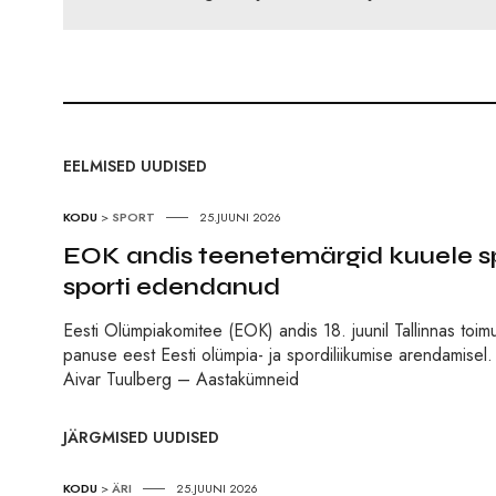
EELMISED UUDISED
KODU
>
SPORT
25.JUUNI 2026
EOK andis teenetemärgid kuuele sp
sporti edendanud
Eesti Olümpiakomitee (EOK) andis 18. juunil Tallinnas toi
panuse eest Eesti olümpia- ja spordiliikumise arendamisel
Aivar Tuulberg – Aastakümneid
JÄRGMISED UUDISED
KODU
>
ÄRI
25.JUUNI 2026