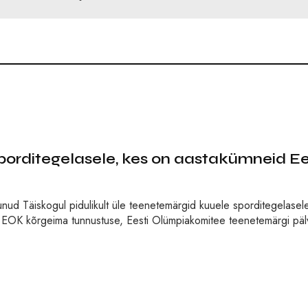
orditegelasele, kes on aastakümneid Ee
munud Täiskogul pidulikult üle teenetemärgid kuuele sporditegelase
. EOK kõrgeima tunnustuse, Eesti Olümpiakomitee teenetemärgi pälv