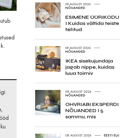
09.AUGUST 2026
NÕUANDED
ESIMENE ÜÜRIKODU
uutub
I Kuidas vältida teiste
tehtud
etused
ik.
09.AUGUST 2026
NÕUANDED
IKEA sisekujundaja
jagab nippe, kuidas
luua toimiv
igi
08.AUGUST 2026
NÕUANDED
OHVRIABI EKSPERDI
a,
NÕUANDED I 5
sammu, mis
tööd
iku
08.AUGUST 2026
EESTI ELU