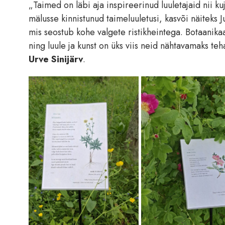
„Taimed on läbi aja inspireerinud luuletajaid nii k
mälusse kinnistunud taimeluuletusi, kasvõi näiteks J
mis seostub kohe valgete ristikheintega. Botaanik
ning luule ja kunst on üks viis neid nähtavamaks teh
Urve Sinijärv
.