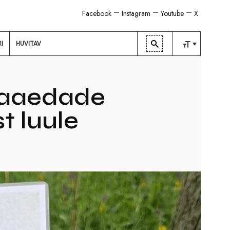
Facebook
Instagram
Youtube
X
RI
HUVITAV
TAVALINE
KESKMINE
ikaaedade
SUUR
t luule