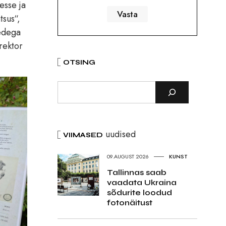
esse ja
tsus“,
medega
irektor
OTSING
uudised
VIIMASED
09.AUGUST 2026
KUNST
Tallinnas saab
vaadata Ukraina
sõdurite loodud
fotonäitust