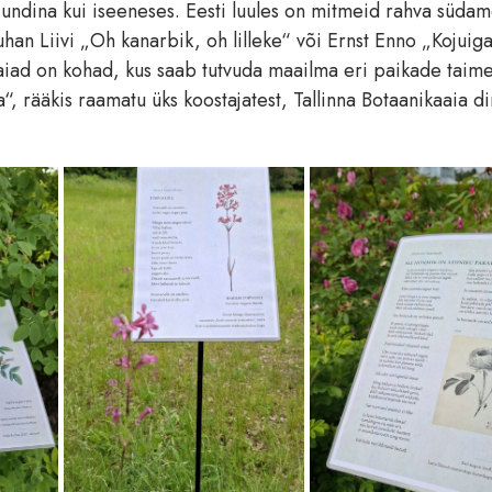
ujundina kui iseeneses. Eesti luules on mitmeid rahva südam
uhan Liivi „Oh kanarbik, oh lilleke“ või Ernst Enno „Kojuiga
aaiad on kohad, kus saab tutvuda maailma eri paikade tai
a“, rääkis raamatu üks koostajatest, Tallinna Botaanikaaia d