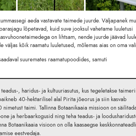
d kummassegi aeda vastavate taimede juurde. Väljapanek m
 parasjagu lõpetavad, kuid suve jooksul vahetame luuletusi
 kasvuhoonetaimedega on lihtsam, nende juurde jäävad luul
le väljas kõik raamatu luuletused, mõlemas aias on oma val
saadaval suuremates raamatupoodides, samuti
teadus-, haridus- ja kultuuriasutus, kus tegeletakse taimeri
aikneb 40-hektarilisel alal Pirita jõeorus ja siin kasvab
nimetust taimi. Tallinna Botaanikaaia missioon on säilitad
ioone ja herbaarkogusid ning teha teadus- ja loodusharidus
linna Botaanikaaia visioon on olla kaasaegse keskkonnateadl
damise eestvedaja.