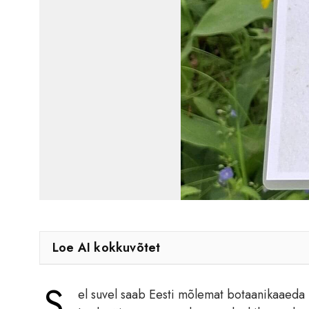
Loe AI kokkuvõtet
S
el suvel saab Eesti mõlemat botaanikaaeda kü