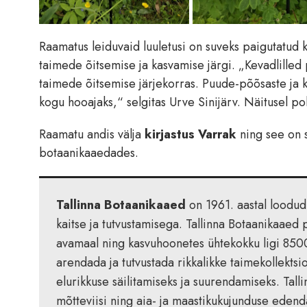
Raamatus leiduvaid luuletusi on suveks paigutatu
taimede õitsemise ja kasvamise järgi. „Kevadlilled
taimede õitsemise järjekorras. Puude-põõsaste ja
kogu hooajaks,“ selgitas Urve Sinijärv. Näitusel po
Raamatu andis välja
kirjastus Varrak
ning see on 
botaanikaaedades.
Tallinna Botaanikaaed
on 1961. aastal loodud 
kaitse ja tutvustamisega. Tallinna Botaanikaaed p
avamaal ning kasvuhoonetes ühtekokku ligi 8500 
arendada ja tutvustada rikkalikke taimekollekts
elurikkuse säilitamiseks ja suurendamiseks. Tal
mõtteviisi ning aia- ja maastikukujunduse eden