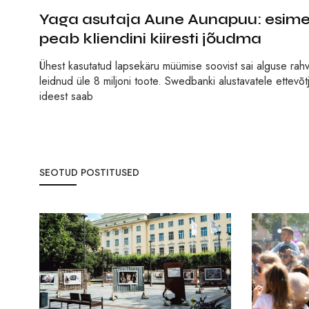
Yaga asutaja Aune Aunapuu: esimen
peab kliendini kiiresti jõudma
Ühest kasutatud lapsekäru müümise soovist sai alguse rah
leidnud üle 8 miljoni toote. Swedbanki alustavatele ettev
ideest saab
SEOTUD POSTITUSED