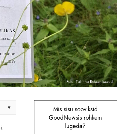
Foto: Tallinna Botaanikaaed
▾
Mis sisu sooviksid
GoodNewsis rohkem
lugeda?
i.