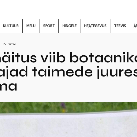
KULTUUR
MELU
SPORT
HINGELE
HEATEGEVUS
TERVIS
Ä
JUUNI 2026
äitus viib botaan
ajad taimede juures
ma