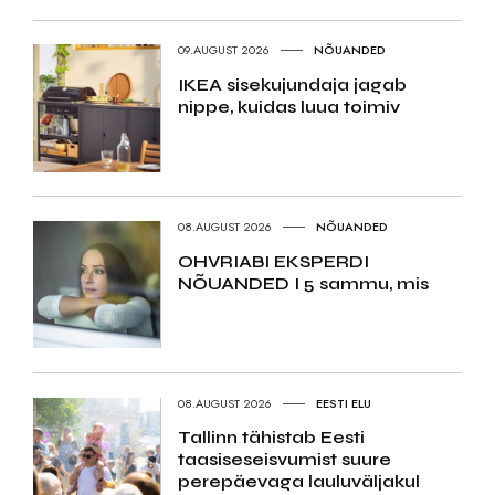
09.AUGUST 2026
NÕUANDED
IKEA sisekujundaja jagab
nippe, kuidas luua toimiv
08.AUGUST 2026
NÕUANDED
OHVRIABI EKSPERDI
NÕUANDED I 5 sammu, mis
08.AUGUST 2026
EESTI ELU
Tallinn tähistab Eesti
taasiseseisvumist suure
perepäevaga lauluväljakul