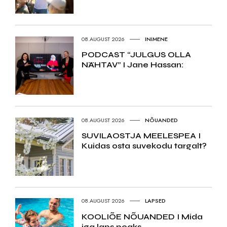
08.AUGUST 2026
INIMENE
PODCAST “JULGUS OLLA
NÄHTAV” I Jane Hassan:
08.AUGUST 2026
NÕUANDED
SUVILAOSTJA MEELESPEA I
Kuidas osta suvekodu targalt?
08.AUGUST 2026
LAPSED
KOOLIÕE NÕUANDED I Mida
iga laps peaks