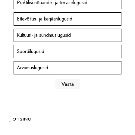
Praktilisi nõuande- ja terviselugusid
Ettevõtlus- ja karjäärilugusid
Kultuuri- ja sündmuslugusid
Spordilugusid
Arvamuslugusid
OTSING