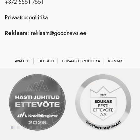
+372 5551 7551
Privaatsuspoliitika
Reklaam
:
reklaam@goodnews.ee
AVALEHT
REEGLID
PRIVAATSUSPOLIITIKA
KONTAKT