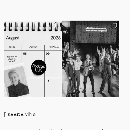
vihje
SAADA