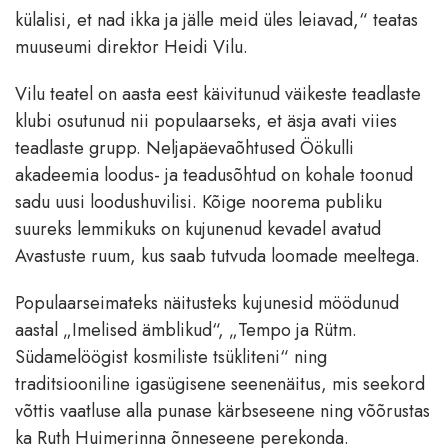
külalisi, et nad ikka ja jälle meid üles leiavad,“ teatas
muuseumi direktor Heidi Vilu.
Vilu teatel on aasta eest käivitunud väikeste teadlaste
klubi osutunud nii populaarseks, et äsja avati viies
teadlaste grupp. Neljapäevaõhtused Öökulli
akadeemia loodus- ja teadusõhtud on kohale toonud
sadu uusi loodushuvilisi. Kõige noorema publiku
suureks lemmikuks on kujunenud kevadel avatud
Avastuste ruum, kus saab tutvuda loomade meeltega.
Populaarseimateks näitusteks kujunesid möödunud
aastal „Imelised ämblikud“, „Tempo ja Rütm.
Südamelöögist kosmiliste tsükliteni“ ning
traditsiooniline igasügisene seenenäitus, mis seekord
võttis vaatluse alla punase kärbseseene ning võõrustas
ka Ruth Huimerinna õnneseene perekonda.