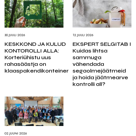
30.JUULI 2026
12.JUULI 2026
KESKKOND JA KULUD
EKSPERT SELGITAB I
KONTOROLLI ALLA:
Kuidas lihtsa
Korteriühistu uus
sammuga
rahasäästja on
vähendada
klaaspakendikonteiner
segaolmejäätmeid
ja hoida jäätmearve
kontrolli all?
02.JUUNI 2026