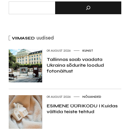
uudised
VIIMASED
09.AUGUST 2026
KUNST
Tallinnas saab vaadata
Ukraina sõdurite loodud
fotonäitust
09.AUGUST 2026
NÕUANDED
ESIMENE ÜÜRIKODU I Kuidas
vältida teiste tehtud