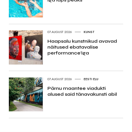
07.AUGUST 2026
KUNST
Haapsalu kunstnikud avavad
näitused ebatavalise
performance’iga
07.AUGUST 2026
EESTI ELU
Pärnu maantee viadukti
alused said tänavakunsti abil