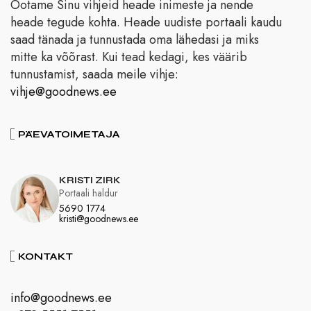
Ootame Sinu vihjeid heade inimeste ja nende
heade tegude kohta. Heade uudiste portaali kaudu
saad tänada ja tunnustada oma lähedasi ja miks
mitte ka võõrast. Kui tead kedagi, kes väärib
tunnustamist, saada meile vihje:
vihje@goodnews.ee
PÄEVATOIMETAJA
KRISTI ZIRK
Portaali haldur
5690 1774
kristi@goodnews.ee
KONTAKT
info@goodnews.ee