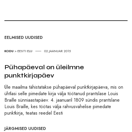
EELMISED UUDISED
KODU
>
EESTI ELU
02.JAANUAR 2015
Pühapäeval on üleilmne
punktkirjapäev
Üle maailma tähistatakse pühapäeval punktkirjapäeva, mis on
ühtlasi selle pimedate kirja välja töötanud prantslase Louis
Braille sünniaastapäev. 4. jaanuaril 1809 sündis prantslane
Louis Braille, kes töötas välja rahvusvahelise pimedate
punktkirja, teatas reedel Eesti
JÄRGMISED UUDISED