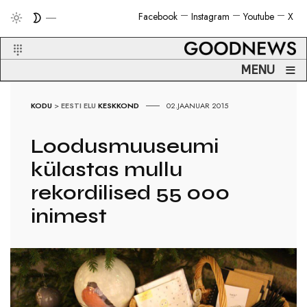
Facebook
Instagram
Youtube
X
≡
MENU
KODU
>
EESTI ELU
KESKKOND
02.JAANUAR 2015
Loodusmuuseumi
külastas mullu
rekordilised 55 000
inimest