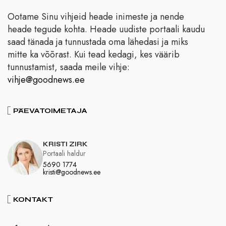
Ootame Sinu vihjeid heade inimeste ja nende
heade tegude kohta. Heade uudiste portaali kaudu
saad tänada ja tunnustada oma lähedasi ja miks
mitte ka võõrast. Kui tead kedagi, kes väärib
tunnustamist, saada meile vihje:
vihje@goodnews.ee
PÄEVATOIMETAJA
KRISTI ZIRK
Portaali haldur
5690 1774
kristi@goodnews.ee
KONTAKT