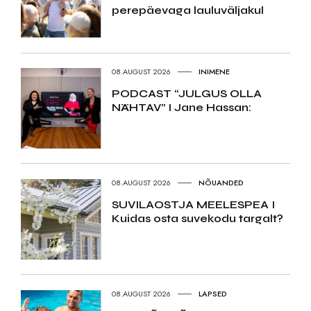
perepäevaga lauluväljakul
08.AUGUST 2026
INIMENE
PODCAST “JULGUS OLLA
NÄHTAV” I Jane Hassan:
08.AUGUST 2026
NÕUANDED
SUVILAOSTJA MEELESPEA I
Kuidas osta suvekodu targalt?
08.AUGUST 2026
LAPSED