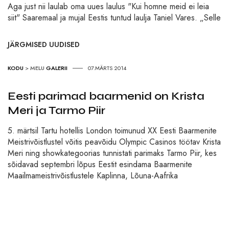
Aga just nii laulab oma uues laulus "Kui homne meid ei leia
siit" Saaremaal ja mujal Eestis tuntud laulja Taniel Vares. „Selle
JÄRGMISED UUDISED
KODU
>
MELU
GALERII
07.MÄRTS 2014
Eesti parimad baarmenid on Krista
Meri ja Tarmo Piir
5. märtsil Tartu hotellis London toimunud XX Eesti Baarmenite
Meistrivõistlustel võitis peavõidu Olympic Casinos töötav Krista
Meri ning showkategoorias tunnistati parimaks Tarmo Piir, kes
sõidavad septembri lõpus Eestit esindama Baarmenite
Maailmameistrivõistlustele Kaplinna, Lõuna-Aafrika