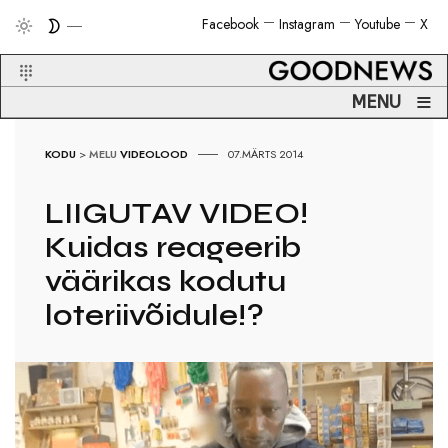
Facebook
Instagram
Youtube
X
≡
MENU
KODU
>
MELU
VIDEOLOOD
07.MÄRTS 2014
LIIGUTAV VIDEO!
Kuidas reageerib
väärikas kodutu
loteriivõidule!?