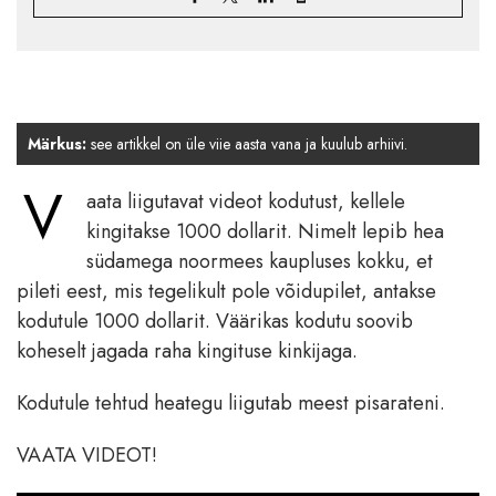
Märkus:
see artikkel on üle viie aasta vana ja kuulub arhiivi.
V
aata liigutavat videot kodutust, kellele
kingitakse 1000 dollarit. Nimelt lepib hea
südamega noormees kaupluses kokku, et
pileti eest, mis tegelikult pole võidupilet, antakse
kodutule 1000 dollarit. Väärikas kodutu soovib
koheselt jagada raha kingituse kinkijaga.
Kodutule tehtud heategu liigutab meest pisarateni.
VAATA VIDEOT!