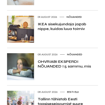
09.AUGUST 2026
NÕUANDED
IKEA sisekujundaja jagab
nippe, kuidas luua toimiv
08.AUGUST 2026
NÕUANDED
OHVRIABI EKSPERDI
NÕUANDED I 5 sammu, mis
08.AUGUST 2026
EESTI ELU
Tallinn tähistab Eesti
taasiseseisvumist suure