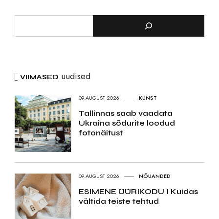
uudised
VIIMASED
09.AUGUST 2026
KUNST
Tallinnas saab vaadata
Ukraina sõdurite loodud
fotonäitust
09.AUGUST 2026
NÕUANDED
ESIMENE ÜÜRIKODU I Kuidas
vältida teiste tehtud