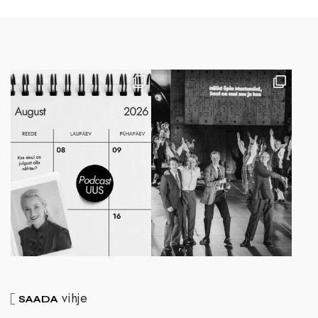
vihje
SAADA