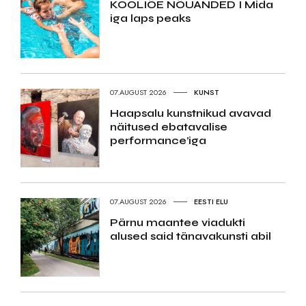
KOOLIÕE NÕUANDED I Mida
iga laps peaks
07.AUGUST 2026
KUNST
Haapsalu kunstnikud avavad
näitused ebatavalise
performance’iga
07.AUGUST 2026
EESTI ELU
Pärnu maantee viadukti
alused said tänavakunsti abil