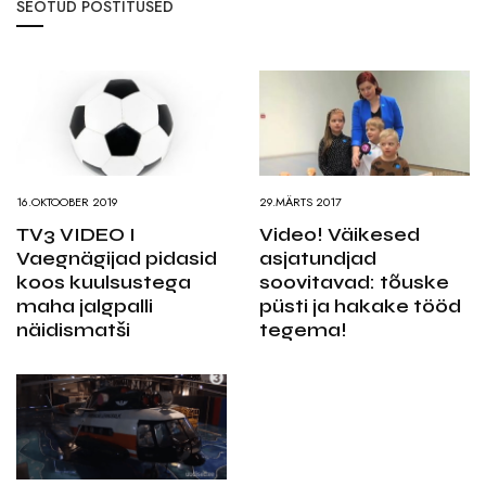
SEOTUD POSTITUSED
16.OKTOOBER 2019
29.MÄRTS 2017
TV3 VIDEO I
Video! Väikesed
Vaegnägijad pidasid
asjatundjad
koos kuulsustega
soovitavad: tõuske
maha jalgpalli
püsti ja hakake tööd
näidismatši
tegema!