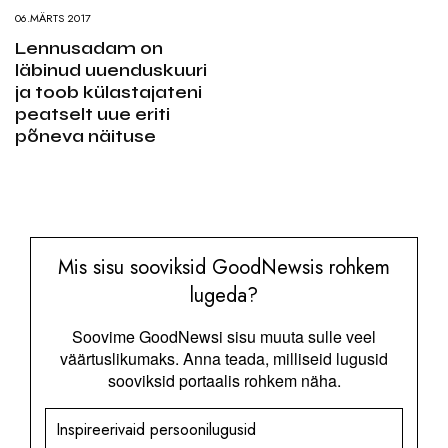
06.MÄRTS 2017
Lennusadam on
läbinud uuenduskuuri
ja toob külastajateni
peatselt uue eriti
põneva näituse
Mis sisu sooviksid GoodNewsis rohkem
lugeda?
Soovime GoodNewsi sisu muuta sulle veel
väärtuslikumaks. Anna teada, milliseid lugusid
sooviksid portaalis rohkem näha.
Inspireerivaid persoonilugusid