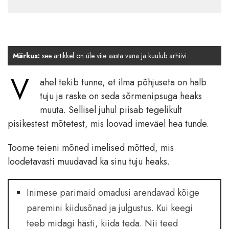
Märkus:
see artikkel on üle viie aasta vana ja kuulub arhiivi.
V
ahel tekib tunne, et ilma põhjuseta on halb
tuju ja raske on seda sõrmenipsuga heaks
muuta. Sellisel juhul piisab tegelikult
pisikestest mõtetest, mis loovad imeväel hea tunde.
Toome teieni mõned imelised mõtted, mis
loodetavasti muudavad ka sinu tuju heaks.
Inimese parimaid omadusi arendavad kõige
paremini kiidusõnad ja julgustus. Kui keegi
teeb midagi hästi, kiida teda. Nii teed