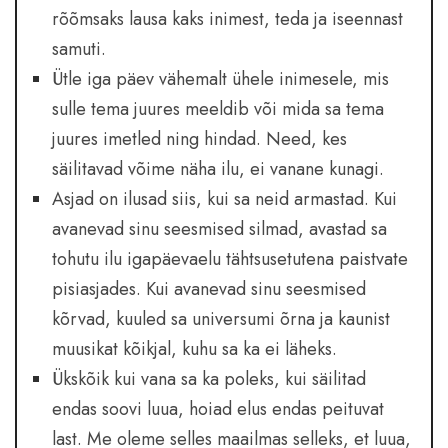
rõõmsaks lausa kaks inimest, teda ja iseennast
samuti.
Ütle iga päev vähemalt ühele inimesele, mis
sulle tema juures meeldib või mida sa tema
juures imetled ning hindad. Need, kes
säilitavad võime näha ilu, ei vanane kunagi.
Asjad on ilusad siis, kui sa neid armastad. Kui
avanevad sinu seesmised silmad, avastad sa
tohutu ilu igapäevaelu tähtsusetutena paistvate
pisiasjades. Kui avanevad sinu seesmised
kõrvad, kuuled sa universumi õrna ja kaunist
muusikat kõikjal, kuhu sa ka ei läheks.
Ükskõik kui vana sa ka poleks, kui säilitad
endas soovi luua, hoiad elus endas peituvat
last. Me oleme selles maailmas selleks, et luua,