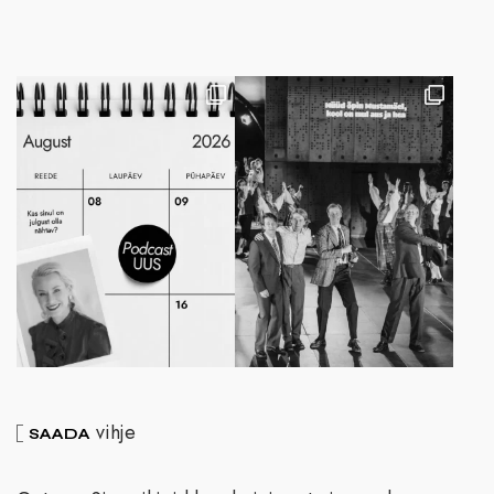
vihje
SAADA