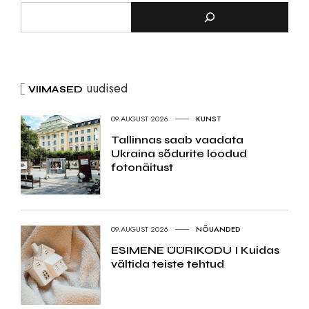
uudised
VIIMASED
09.AUGUST 2026
KUNST
Tallinnas saab vaadata
Ukraina sõdurite loodud
fotonäitust
09.AUGUST 2026
NÕUANDED
ESIMENE ÜÜRIKODU I Kuidas
vältida teiste tehtud