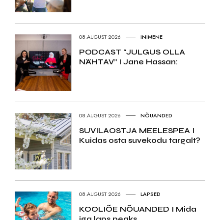
08.AUGUST 2026
INIMENE
PODCAST “JULGUS OLLA
NÄHTAV” I Jane Hassan:
08.AUGUST 2026
NÕUANDED
SUVILAOSTJA MEELESPEA I
Kuidas osta suvekodu targalt?
08.AUGUST 2026
LAPSED
KOOLIÕE NÕUANDED I Mida
iga laps peaks