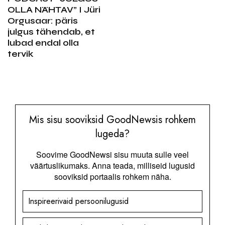
OLLA NÄHTAV” I Jüri
Orgusaar: päris
julgus tähendab, et
lubad endal olla
tervik
Mis sisu sooviksid GoodNewsis rohkem
lugeda?
Soovime GoodNewsi sisu muuta sulle veel
väärtuslikumaks. Anna teada, milliseid lugusid
sooviksid portaalis rohkem näha.
Inspireerivaid persoonilugusid