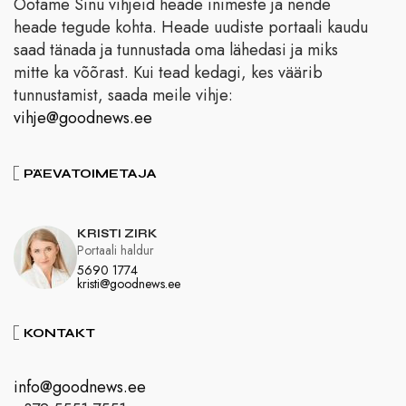
Ootame Sinu vihjeid heade inimeste ja nende
heade tegude kohta. Heade uudiste portaali kaudu
saad tänada ja tunnustada oma lähedasi ja miks
mitte ka võõrast. Kui tead kedagi, kes väärib
tunnustamist, saada meile vihje:
vihje@goodnews.ee
PÄEVATOIMETAJA
KRISTI ZIRK
Portaali haldur
5690 1774
kristi@goodnews.ee
KONTAKT
info@goodnews.ee