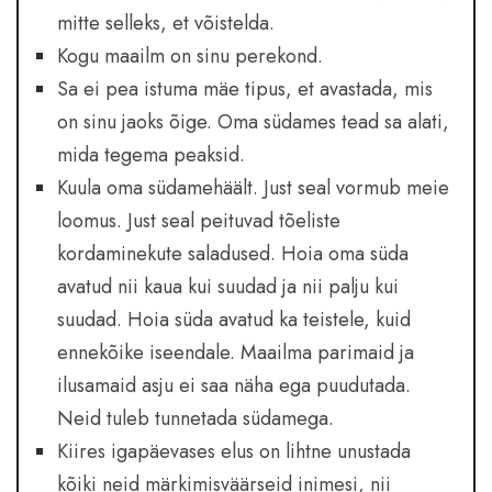
mitte selleks, et võistelda.
Kogu maailm on sinu perekond.
Sa ei pea istuma mäe tipus, et avastada, mis
on sinu jaoks õige. Oma südames tead sa alati,
mida tegema peaksid.
Kuula oma südamehäält. Just seal vormub meie
loomus. Just seal peituvad tõeliste
kordaminekute saladused. Hoia oma süda
avatud nii kaua kui suudad ja nii palju kui
suudad. Hoia süda avatud ka teistele, kuid
ennekõike iseendale. Maailma parimaid ja
ilusamaid asju ei saa näha ega puudutada.
Neid tuleb tunnetada südamega.
Kiires igapäevases elus on lihtne unustada
kõiki neid märkimisväärseid inimesi, nii