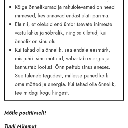
Kõige õnnelikumad ja rahulolevamad on need
inimesed, kes annavad endast alati parima.
Ela nii, et oleksid end ümbritsevate inimeste
vastu lahke ja sõbralik, ning sa üllatud, kui
õnnelik on sinu elu.
Kui tahad olla õnnelik, sea endale eesmärk,
mis juhib sinu mõtteid, vabastab energia ja
kannustab lootusi. Õnn peitub sinus eneses.
See tuleneb tegudest, millesse paned kõik
oma mõtted ja energia. Kui tahad olla õnnelik,
tee midagi kogu hingest.
Mõtle positiivselt!
Tuuli Mäemat