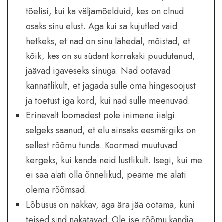
tõelisi, kui ka väljamõelduid, kes on olnud
osaks sinu elust. Aga kui sa kujutled vaid
hetkeks, et nad on sinu lähedal, mõistad, et
kõik, kes on su südant korrakski puudutanud,
jäävad igaveseks sinuga. Nad ootavad
kannatlikult, et jagada sulle oma hingesoojust
ja toetust iga kord, kui nad sulle meenuvad.
Erinevalt loomadest pole inimene iialgi
selgeks saanud, et elu ainsaks eesmärgiks on
sellest rõõmu tunda. Koormad muutuvad
kergeks, kui kanda neid lustlikult. Isegi, kui me
ei saa alati olla õnnelikud, peame me alati
olema rõõmsad.
Lõbusus on nakkav, aga ära jää ootama, kuni
teised sind nakatavad. Ole ise rõõmu kandja.