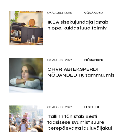
09.AUGUST 2026
NÕUANDED
IKEA sisekujundaja jagab
nippe, kuidas luua toimiv
08.AUGUST 2026
NÕUANDED
OHVRIABI EKSPERDI
NÕUANDED I 5 sammu, mis
08.AUGUST 2026
EESTI ELU
Tallinn tähistab Eesti
taasiseseisvumist suure
perepäevaga lauluväljakul