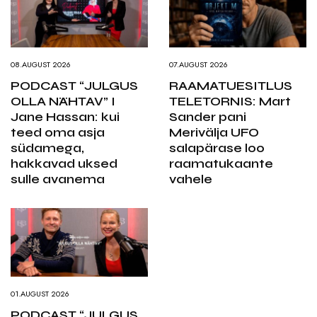
08.AUGUST 2026
07.AUGUST 2026
PODCAST “JULGUS
RAAMATUESITLUS
OLLA NÄHTAV” I
TELETORNIS: Mart
Jane Hassan: kui
Sander pani
teed oma asja
Merivälja UFO
südamega,
salapärase loo
hakkavad uksed
raamatukaante
sulle avanema
vahele
01.AUGUST 2026
PODCAST “JULGUS