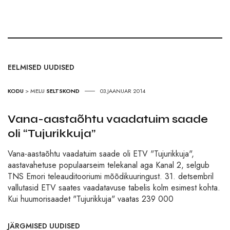
EELMISED UUDISED
KODU
>
MELU
SELTSKOND
03.JAANUAR 2014
Vana-aastaõhtu vaadatuim saade
oli “Tujurikkuja”
Vana-aastaõhtu vaadatuim saade oli ETV "Tujurikkuja",
aastavahetuse populaarseim telekanal aga Kanal 2, selgub
TNS Emori teleauditooriumi mõõdikuuringust. 31. detsembril
vallutasid ETV saates vaadatavuse tabelis kolm esimest kohta.
Kui huumorisaadet "Tujurikkuja" vaatas 239 000
JÄRGMISED UUDISED