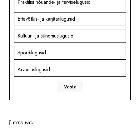
Praktilisi nõuande- ja terviselugusid
Ettevõtlus- ja karjäärilugusid
Kultuuri- ja sündmuslugusid
Spordilugusid
Arvamuslugusid
OTSING