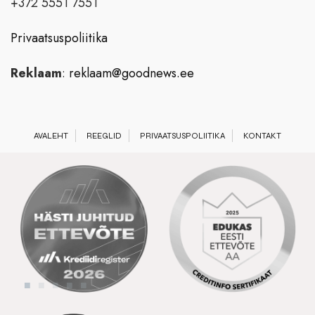
+372 5551 7551
Privaatsuspoliitika
Reklaam
:
reklaam@goodnews.ee
AVALEHT
REEGLID
PRIVAATSUSPOLIITIKA
KONTAKT