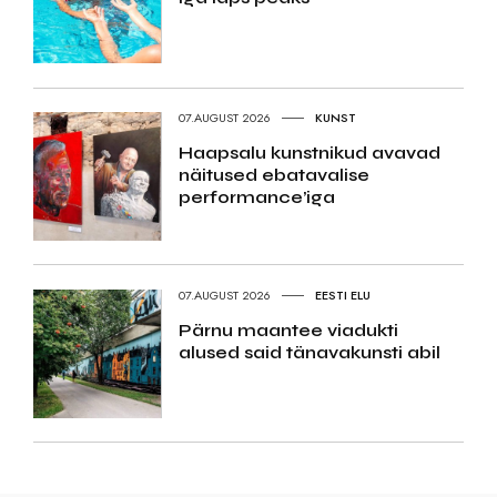
07.AUGUST 2026
KUNST
Haapsalu kunstnikud avavad
näitused ebatavalise
performance’iga
07.AUGUST 2026
EESTI ELU
Pärnu maantee viadukti
alused said tänavakunsti abil