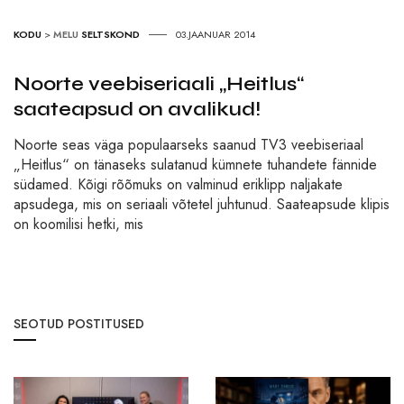
KODU
>
MELU
SELTSKOND
03.JAANUAR 2014
Noorte veebiseriaali „Heitlus“
saateapsud on avalikud!
Noorte seas väga populaarseks saanud TV3 veebiseriaal
„Heitlus“ on tänaseks sulatanud kümnete tuhandete fännide
südamed. Kõigi rõõmuks on valminud eriklipp naljakate
apsudega, mis on seriaali võtetel juhtunud. Saateapsude klipis
on koomilisi hetki, mis
SEOTUD POSTITUSED