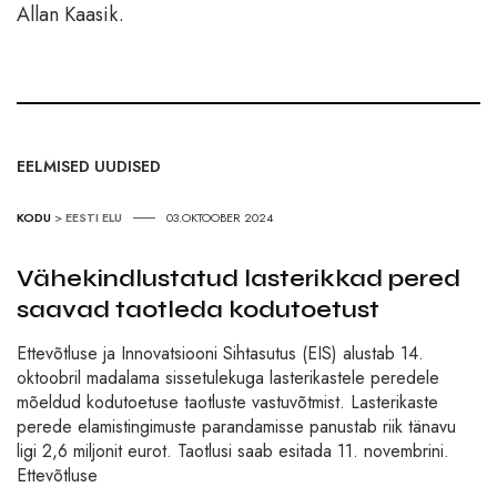
Allan Kaasik.
EELMISED UUDISED
KODU
>
EESTI ELU
03.OKTOOBER 2024
Vähekindlustatud lasterikkad pered
saavad taotleda kodutoetust
Ettevõtluse ja Innovatsiooni Sihtasutus (EIS) alustab 14.
oktoobril madalama sissetulekuga lasterikastele peredele
mõeldud kodutoetuse taotluste vastuvõtmist. Lasterikaste
perede elamistingimuste parandamisse panustab riik tänavu
ligi 2,6 miljonit eurot. Taotlusi saab esitada 11. novembrini.
Ettevõtluse