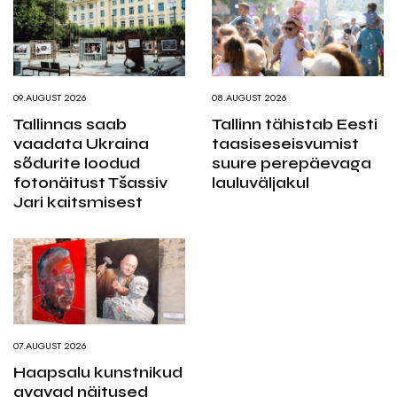
09.AUGUST 2026
08.AUGUST 2026
Tallinnas saab
Tallinn tähistab Eesti
vaadata Ukraina
taasiseseisvumist
sõdurite loodud
suure perepäevaga
fotonäitust Tšassiv
lauluväljakul
Jari kaitsmisest
07.AUGUST 2026
Haapsalu kunstnikud
avavad näitused