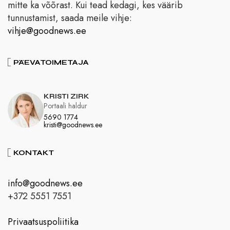
mitte ka võõrast. Kui tead kedagi, kes väärib
tunnustamist, saada meile vihje:
vihje@goodnews.ee
PÄEVATOIMETAJA
KRISTI ZIRK
Portaali haldur
5690 1774
kristi@goodnews.ee
KONTAKT
info@goodnews.ee
+372 5551 7551
Privaatsuspoliitika