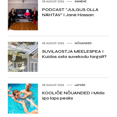
08.AUGUST 2026
INIMENE
PODCAST “JULGUS OLLA
NÄHTAV” I Jane Hassan:
08.AUGUST 2026
NÕUANDED
SUVILAOSTJA MEELESPEA I
Kuidas osta suvekodu targalt?
08.AUGUST 2026
LAPSED
KOOLIÕE NÕUANDED I Mida
iga laps peaks