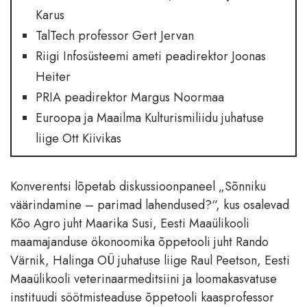
Karus
TalTech professor Gert Jervan
Riigi Infosüsteemi ameti peadirektor Joonas
Heiter
PRIA peadirektor Margus Noormaa
Euroopa ja Maailma Kulturismiliidu juhatuse
liige Ott Kiivikas
Konverentsi lõpetab diskussioonpaneel „Sõnniku
väärindamine – parimad lahendused?“, kus osalevad
Kõo Agro juht Maarika Susi, Eesti Maaülikooli
maamajanduse ökonoomika õppetooli juht Rando
Värnik, Halinga OÜ juhatuse liige Raul Peetson, Eesti
Maaülikooli veterinaarmeditsiini ja loomakasvatuse
instituudi söötmisteaduse õppetooli kaasprofessor