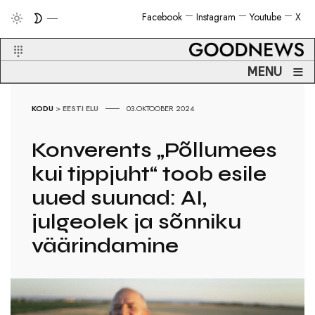
Facebook
Instagram
Youtube
X
≡
MENU
KODU
>
EESTI ELU
03.OKTOOBER 2024
Konverents „Põllumees
kui tippjuht“ toob esile
uued suunad: AI,
julgeolek ja sõnniku
väärindamine