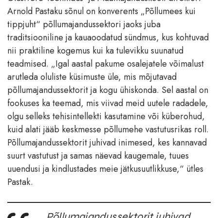
Arnold Pastaku sõnul on konverents „Põllumees kui
tippjuht“ põllumajandussektori jaoks juba
traditsiooniline ja kauaoodatud sündmus, kus kohtuvad
nii praktiline kogemus kui ka tulevikku suunatud
teadmised. „Igal aastal pakume osalejatele võimalust
arutleda oluliste küsimuste üle, mis mõjutavad
põllumajandussektorit ja kogu ühiskonda. Sel aastal on
fookuses ka teemad, mis viivad meid uutele radadele,
olgu selleks tehisintellekti kasutamine või küberohud,
kuid alati jääb keskmesse põllumehe vastutusrikas roll.
Põllumajandussektorit juhivad inimesed, kes kannavad
suurt vastutust ja samas näevad kaugemale, tuues
uuendusi ja kindlustades meie jätkusuutlikkuse,“ ütles
Pastak.
Põllumajandussektorit juhivad