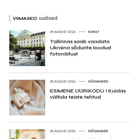
uudised
VIIMASED
09.AUGUST 2026
KUNST
Tallinnas saab vaadata
Ukraina sõdurite loodud
fotonäitust
09.AUGUST 2026
NÕUANDED
ESIMENE ÜÜRIKODU I Kuidas
vältida teiste tehtud
09.AUGUST 2026
NÕUANDED