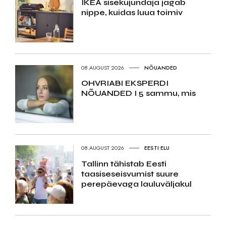
IKEA sisekujundaja jagab
nippe, kuidas luua toimiv
08.AUGUST 2026
NÕUANDED
OHVRIABI EKSPERDI
NÕUANDED I 5 sammu, mis
08.AUGUST 2026
EESTI ELU
Tallinn tähistab Eesti
taasiseseisvumist suure
perepäevaga lauluväljakul