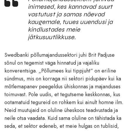
inimesed, kes kannavad suurt
vastutust ja samas näevad
kaugemale, tuues uuendusi ja
kindlustades meie
jätkusuutlikkuse.
Swedbanki põllumajandussektori juhi Brit Padjuse
sõnul on tegemist väga hinnatud ja vajaliku
konverentsiga. „Põllumees kui tippjuht“ on eriline
sündmus, mis on korraga nii sektori pidupäev kui ka
mõtlemapanev peegeldus ühiskonnas ja majanduses
toimuvast. Pole uudis, et tegutseme keskkonnas, kus
ootamatuid tegureid on rohkem kui ainult homne ilm.
Neid muutujaid on oluline üheskoos teadvustada ja
neile otsa vaadata. Kuid sama oluline on tähistada ka
seda, et sektor edeneb, et meie hulgas on tublisid,