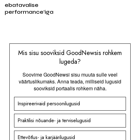
ebatavalise
performance’iga
Mis sisu sooviksid GoodNewsis rohkem
lugeda?
Soovime GoodNewsi sisu muuta sulle veel
väärtuslikumaks. Anna teada, milliseid lugusid
sooviksid portaalis rohkem näha.
Inspireerivaid persoonilugusid
Praktilisi nõuande- ja terviselugusid
Ettevõtlus- ja karjäärilugusid