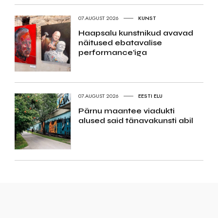
07.AUGUST 2026
KUNST
Haapsalu kunstnikud avavad
näitused ebatavalise
performance’iga
07.AUGUST 2026
EESTI ELU
Pärnu maantee viadukti
alused said tänavakunsti abil