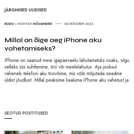
JÄRGMISED UUDISED
KODU
>
HUVITAV
NÕUANDED
03.OKTOOBER 2024
Millal on õige aeg iPhone aku
vahetamiseks?
IPhone on saanud meie igapäevaelu lahutamatuks osaks, olgu
selleks siis suhtlemine, töö või meelelahutus. Aja jooksul
väheneb telefoni aku töövõime, mis võib mõjutada seadme
üldist jõudlust. Millal peaksime kaaluma iPhone aku vahetust ja
SEOTUD POSTITUSED