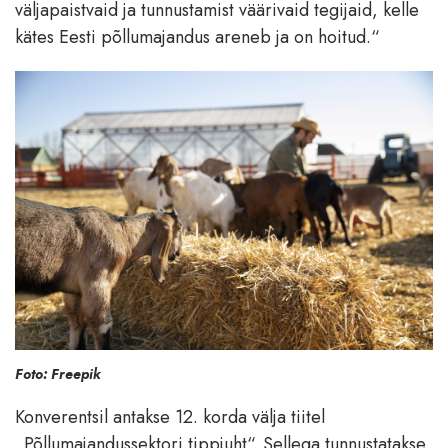
väljapaistvaid ja tunnustamist väärivaid tegijaid, kelle
kätes Eesti põllumajandus areneb ja on hoitud.“
Foto: Freepik
Konverentsil antakse 12. korda välja tiitel
„Põllumajandussektori tippjuht“. Sellega tunnustatakse