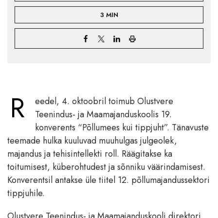
3 MIN
R
eedel, 4. oktoobril toimub Olustvere
Teenindus- ja Maamajanduskoolis 19.
konverents “Põllumees kui tippjuht”. Tänavuste
teemade hulka kuuluvad muuhulgas julgeolek,
majandus ja tehisintellekti roll. Räägitakse ka
toitumisest, küberohtudest ja sõnniku väärindamisest.
Konverentsil antakse üle tiitel 12. põllumajandussektori
tippjuhile.
Olustvere Teenindus- ja Maamajanduskooli direktori