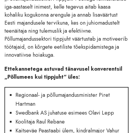
iga-aastaselt inimest, kelle tegevus aitab kaasa
kohaliku kogukonna arengule ja annab lisaväärtust
Eesti majandusele tervikuna, kes on juhiomadustelt
teenäitaja ning tulemuslik ja efektiivne.
Põllumajandussektori tippjuht väärtustab ja motiveerib
töötajaid, on kõrgete eetiliste tõekspidamistega ja
innovatiivse hoiakuga.
Ettekannetega astuvad tänavusel konverentsil
„Põllumees kui tippjuht“ üles:
Regionaal- ja põllumajandusminister Piret
Hartman
Swedbank AS juhatuse esimees Olavi Lepp
Koolitaja Raul Rebane
Kaitseväe Peastaabi ülem, kindralmajor Vahur