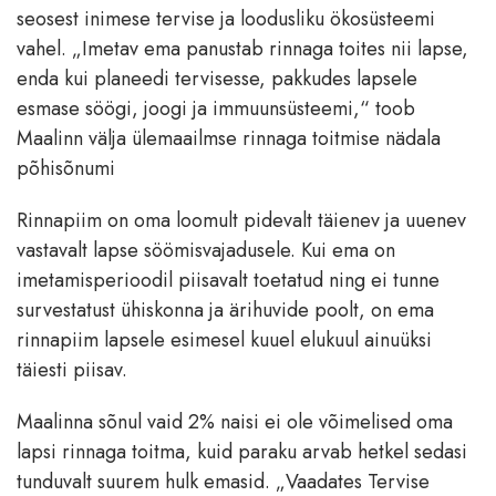
seosest inimese tervise ja loodusliku ökosüsteemi
vahel. „Imetav ema panustab rinnaga toites nii lapse,
enda kui planeedi tervisesse, pakkudes lapsele
esmase söögi, joogi ja immuunsüsteemi,“ toob
Maalinn välja ülemaailmse rinnaga toitmise nädala
põhisõnumi
Rinnapiim on oma loomult pidevalt täienev ja uuenev
vastavalt lapse söömisvajadusele. Kui ema on
imetamisperioodil piisavalt toetatud ning ei tunne
survestatust ühiskonna ja ärihuvide poolt, on ema
rinnapiim lapsele esimesel kuuel elukuul ainuüksi
täiesti piisav.
Maalinna sõnul vaid 2% naisi ei ole võimelised oma
lapsi rinnaga toitma, kuid paraku arvab hetkel sedasi
tunduvalt suurem hulk emasid. „Vaadates Tervise