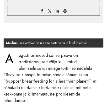
Märkus:
see artikkel on üle viie aasta vana ja kuulub arhiivi.
A
ugusti esimesed seitse päeva on
traditsiooniliselt välja kuulutatud
ülemaailmseks rinnaga toitmise nädalaks.
Tänavuse rinnaga toitmise nädala sõnumiks on
“Support breastfeeding for a healthier planet!”, et
rõhutada imetamise toetamise olulisust mitmete
keskkonna ja kliimamuutuste probleemide
lahendamisel.