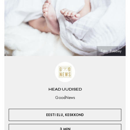
Foto: Pixabay
HEAD UUDISED
GoodNews
,
EESTI ELU
KESKKOND
3 MIN