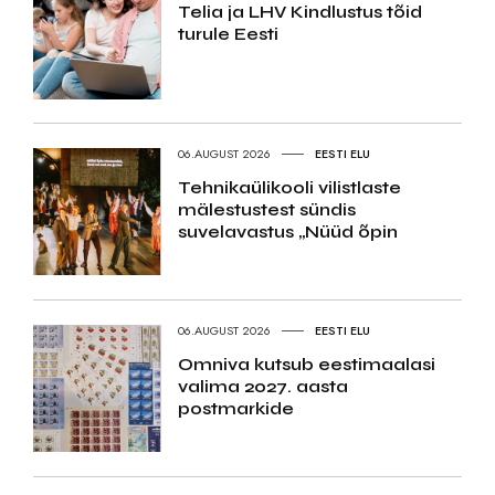
Telia ja LHV Kindlustus tõid
turule Eesti
06.AUGUST 2026
EESTI ELU
Tehnikaülikooli vilistlaste
mälestustest sündis
suvelavastus „Nüüd õpin
06.AUGUST 2026
EESTI ELU
Omniva kutsub eestimaalasi
valima 2027. aasta
postmarkide