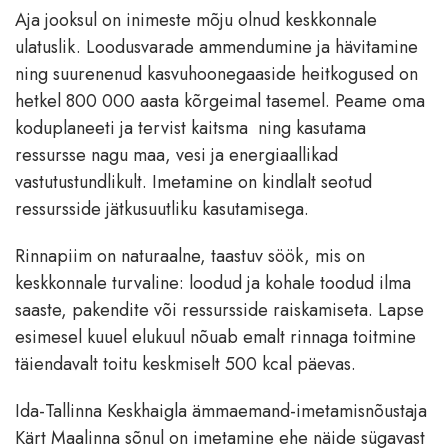
Aja jooksul on inimeste mõju olnud keskkonnale
ulatuslik. Loodusvarade ammendumine ja hävitamine
ning suurenenud kasvuhoonegaaside heitkogused on
hetkel 800 000 aasta kõrgeimal tasemel. Peame oma
koduplaneeti ja tervist kaitsma ning kasutama
ressursse nagu maa, vesi ja energiaallikad
vastutustundlikult. Imetamine on kindlalt seotud
ressursside jätkusuutliku kasutamisega.
Rinnapiim on naturaalne, taastuv söök, mis on
keskkonnale turvaline: loodud ja kohale toodud ilma
saaste, pakendite või ressursside raiskamiseta. Lapse
esimesel kuuel elukuul nõuab emalt rinnaga toitmine
täiendavalt toitu keskmiselt 500 kcal päevas.
Ida-Tallinna Keskhaigla ämmaemand-imetamisnõustaja
Kärt Maalinna sõnul on imetamine ehe näide sügavast