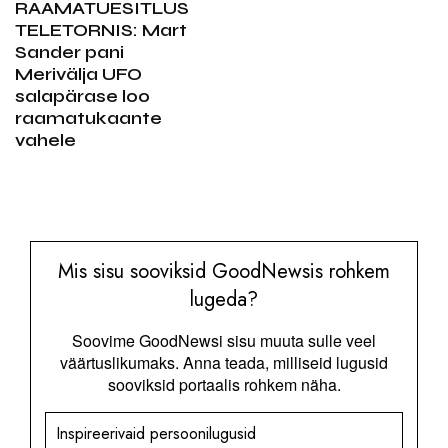
RAAMATUESITLUS
TELETORNIS: Mart
Sander pani
Merivälja UFO
salapärase loo
raamatukaante
vahele
Mis sisu sooviksid GoodNewsis rohkem
lugeda?
Soovime GoodNewsi sisu muuta sulle veel
väärtuslikumaks. Anna teada, milliseid lugusid
sooviksid portaalis rohkem näha.
Inspireerivaid persoonilugusid