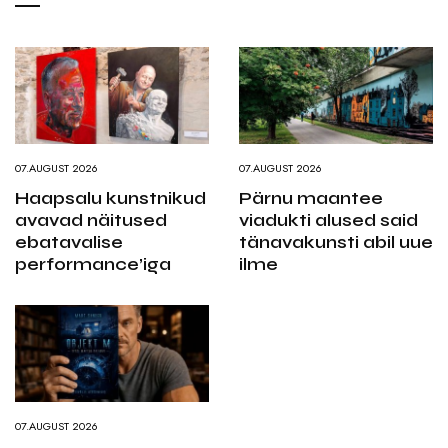
07.AUGUST 2026
07.AUGUST 2026
Haapsalu kunstnikud
Pärnu maantee
avavad näitused
viadukti alused said
ebatavalise
tänavakunsti abil uue
performance’iga
ilme
07.AUGUST 2026