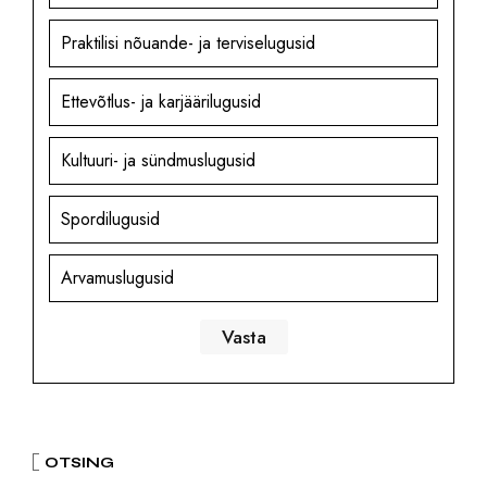
Praktilisi nõuande- ja terviselugusid
Ettevõtlus- ja karjäärilugusid
Kultuuri- ja sündmuslugusid
Spordilugusid
Arvamuslugusid
OTSING