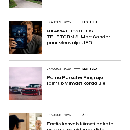
07.AUGUST 2026
EESTI ELU
RAAMATUESITLUS
TELETORNIS: Mart Sander
pani Merivälja UFO
07.AUGUST 2026
EESTI ELU
Pärnu Porsche Ringrajal
toimub viimast korda üle
07.AUGUST 2026
ÄRI
Eestis kasvab kiiresti eakate
osakaal e-toidupoodide