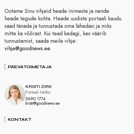
Ootame Sinu vihjeid heade inimeste ja nende
heade tegude kohta. Heade uudiste portaali kaudu
saad tänada ja tunnustada oma lähedasi ja miks
mitte ka võõrast. Kui tead kedagi, kes väärib
tunnustamist, saada meile vihje:
vihje@goodnews.ee
PÄEVATOIMETAJA
KRISTI ZIRK
Portaali haldur
5690 1774
kristi@goodnews.ee
KONTAKT