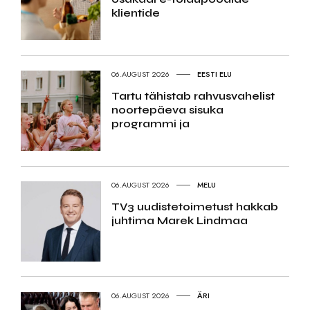
klientide
06.AUGUST 2026
EESTI ELU
Tartu tähistab rahvusvahelist
noortepäeva sisuka
programmi ja
06.AUGUST 2026
MELU
TV3 uudistetoimetust hakkab
juhtima Marek Lindmaa
06.AUGUST 2026
ÄRI