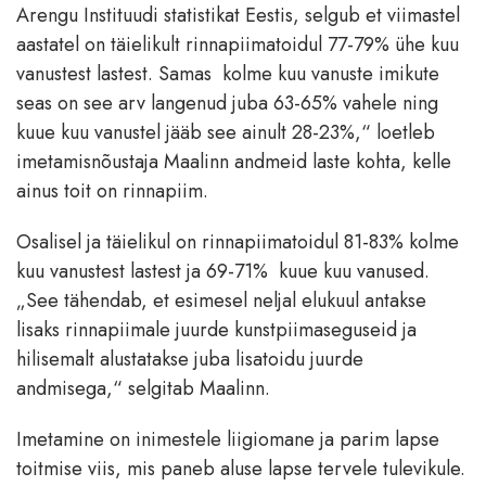
Arengu Instituudi statistikat Eestis, selgub et viimastel
aastatel on täielikult rinnapiimatoidul 77-79% ühe kuu
vanustest lastest. Samas kolme kuu vanuste imikute
seas on see arv langenud juba 63-65% vahele ning
kuue kuu vanustel jääb see ainult 28-23%,“ loetleb
imetamisnõustaja Maalinn andmeid laste kohta, kelle
ainus toit on rinnapiim.
Osalisel ja täielikul on rinnapiimatoidul 81-83% kolme
kuu vanustest lastest ja 69-71% kuue kuu vanused.
„See tähendab, et esimesel neljal elukuul antakse
lisaks rinnapiimale juurde kunstpiimaseguseid ja
hilisemalt alustatakse juba lisatoidu juurde
andmisega,“ selgitab Maalinn.
Imetamine on inimestele liigiomane ja parim lapse
toitmise viis, mis paneb aluse lapse tervele tulevikule.