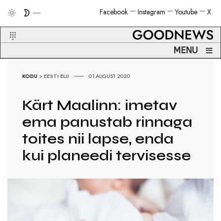
Facebook
Instagram
Youtube
X
≡
MENU
KODU
>
EESTI ELU
01.AUGUST 2020
Kärt Maalinn: imetav
ema panustab rinnaga
toites nii lapse, enda
kui planeedi tervisesse