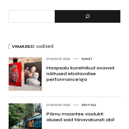
uudised
VIIMASED
07.AUGUST 2026
KUNST
Haapsalu kunstnikud avavad
näitused ebatavalise
performance’iga
07.AUGUST 2026
EESTI ELU
Pärnu maantee viadukti
alused said tänavakunsti abil