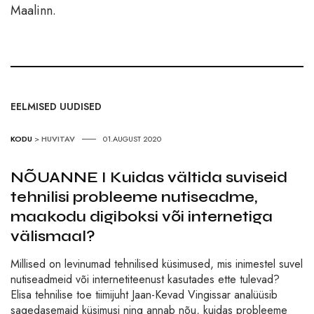
Maalinn.
EELMISED UUDISED
KODU
>
HUVITAV
01.AUGUST 2020
NÕUANNE I Kuidas vältida suviseid
tehnilisi probleeme nutiseadme,
maakodu digiboksi või internetiga
välismaal?
Millised on levinumad tehnilised küsimused, mis inimestel suvel
nutiseadmeid või internetiteenust kasutades ette tulevad?
Elisa tehnilise toe tiimijuht Jaan-Kevad Vingissar analüüsib
sagedasemaid küsimusi ning annab nõu, kuidas probleeme