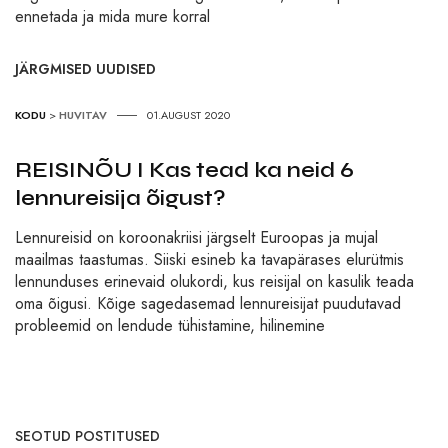
ennetada ja mida mure korral
JÄRGMISED UUDISED
KODU
>
HUVITAV
01.AUGUST 2020
REISINÕU I Kas tead ka neid 6
lennureisija õigust?
Lennureisid on koroonakriisi järgselt Euroopas ja mujal
maailmas taastumas. Siiski esineb ka tavapärases elurütmis
lennunduses erinevaid olukordi, kus reisijal on kasulik teada
oma õigusi. Kõige sagedasemad lennureisijat puudutavad
probleemid on lendude tühistamine, hilinemine
SEOTUD POSTITUSED