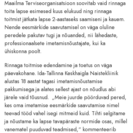
Maailma Terviseorganisatsioon soovitab vaid rinnaga
toita lapse esimesed kuus elukuud ning rinnaga
toitmist jätkata lapse 2-aastaseks saamiseni ja kauem.
Nende eesmärkide saavutamisel on väga oluline
peredele pakutav tugi ja nõuanded, nii lähedaste,
professionaalsete imetamisnõustajate, kui ka
ühiskonna poolt.
Rinnaga toitmise edendamine ja toetus on väga
päevakohane. Ida-Tallinna Keskhaigla Naistekliinik
alustas 18 aastat tagasi imetamisnõustamise
pakkumisega ja alates sellest ajast on nõudlus abi
järele vaid tõusnud. „Meie juurde pöörduvad pered,
kes oma imetamise eesmärkide saavutamise nimel
teevad tööd vahel isegi mitmeid kuid. Tihti selgitame
ja nõustame ka lapse tavapäraste normide osas, millel
vanematel puuduvad teadmised,“ kommenteerib