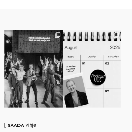
vihje
SAADA