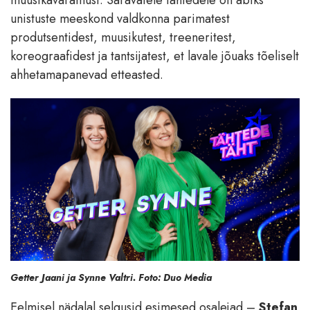
unistuste meeskond valdkonna parimatest
produtsentidest, muusikutest, treeneritest,
koreograafidest ja tantsijatest, et lavale jõuaks tõeliselt
ahhetamapanevad etteasted.
Getter Jaani ja Synne Valtri. Foto: Duo Media
Eelmisel nädalal selgusid esimesed osalejad –
Stefan