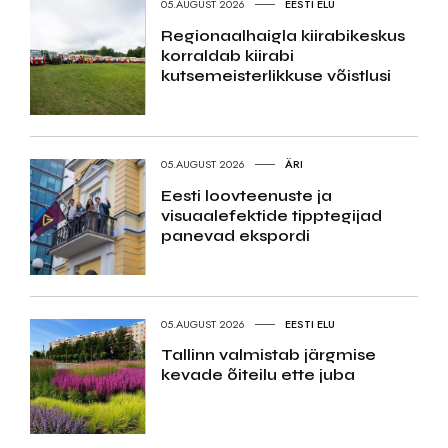
05.AUGUST 2026
EESTI ELU
Regionaalhaigla kiirabikeskus
korraldab kiirabi
kutsemeisterlikkuse võistlusi
05.AUGUST 2026
ÄRI
Eesti loovteenuste ja
visuaalefektide tipptegijad
panevad ekspordi
05.AUGUST 2026
EESTI ELU
Tallinn valmistab järgmise
kevade õiteilu ette juba