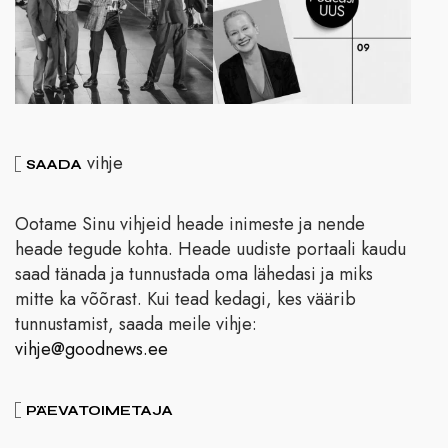
vihje
SAADA
Ootame Sinu vihjeid heade inimeste ja nende
heade tegude kohta. Heade uudiste portaali kaudu
saad tänada ja tunnustada oma lähedasi ja miks
mitte ka võõrast. Kui tead kedagi, kes väärib
tunnustamist, saada meile vihje:
vihje@goodnews.ee
PÄEVATOIMETAJA