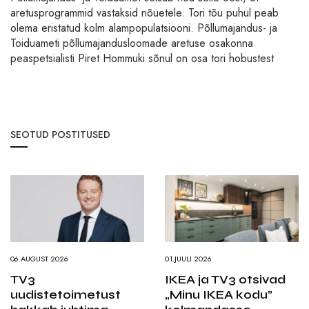
aretusprogrammid vastaksid nõuetele. Tori tõu puhul peab
olema eristatud kolm alampopulatsiooni. Põllumajandus- ja
Toiduameti põllumajandusloomade aretuse osakonna
peaspetsialisti Piret Hommuki sõnul on osa tori hobustest
SEOTUD POSTITUSED
06.AUGUST 2026
01.JUULI 2026
TV3
IKEA ja TV3 otsivad
uudistetoimetust
„Minu IKEA kodu”