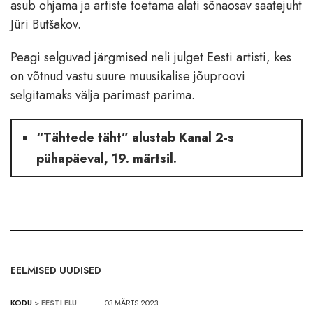
asub ohjama ja artiste toetama alati sõnaosav saatejuht
Jüri Butšakov.
Peagi selguvad järgmised neli julget Eesti artisti, kes
on võtnud vastu suure muusikalise jõuproovi
selgitamaks välja parimast parima.
“Tähtede täht” alustab Kanal 2-s
pühapäeval, 19. märtsil.
EELMISED UUDISED
KODU
>
EESTI ELU
03.MÄRTS 2023