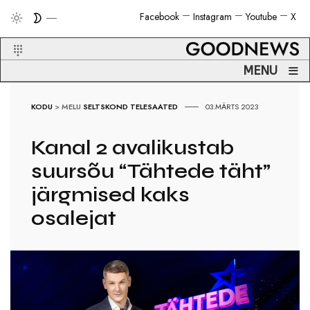
Facebook
Instagram
Youtube
X
≡
MENU
KODU
>
MELU
SELTSKOND
TELESAATED
03.MÄRTS 2023
Kanal 2 avalikustab
suursõu “Tähtede täht”
järgmised kaks
osalejat