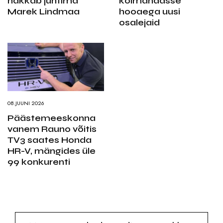
hakkab juhtima
kolmandasse
Marek Lindmaa
hooaega uusi
osalejaid
08.JUUNI 2026
Päästemeeskonna
vanem Rauno võitis
TV3 saates Honda
HR-V, mängides üle
99 konkurenti