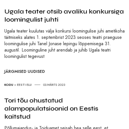
Ugala teater otsib avaliku konkursiga
loomingulist juhti
Ugala teater kuulutas välja konkursi loomingulise juhi ametikoha
täitmiseks alates 1. septembrist 2023 seoses teatri praeguse
loomingulise juhi Tanel Jonase lepingu lõppemisega 31.
augustil. Loominguline juht arendab ja juhib Ugala teatri
loomingulist tegevust
JÄRGMISED UUDISED
KODU
>
EESTI ELU
03.MÄRTS 2023
Tori tõu ohustatud
alampopulatsioonid on Eestis
kaitstud
Põllumajandus- ja Toiduamet seisab hea selle eest, et