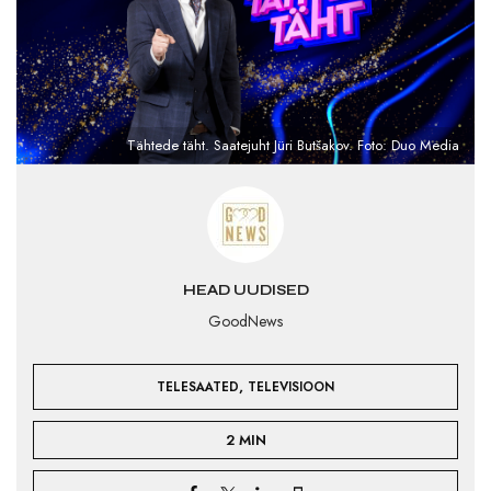
Tähtede täht. Saatejuht Jüri Butšakov. Foto: Duo Media
HEAD UUDISED
GoodNews
,
TELESAATED
TELEVISIOON
2 MIN