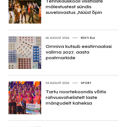
Tehnikaülikooli vilistlaste
mälestustest sündis
suvelavastus „Nüüd õpin
06.AUGUST 2026
EESTI ELU
Omniva kutsub eestimaalasi
valima 2027. aasta
postmarkide
05.AUGUST 2026
SPORT
Tartu noortekoondis võitis
rahvusvahelistelt laste
mängudelt kaheksa