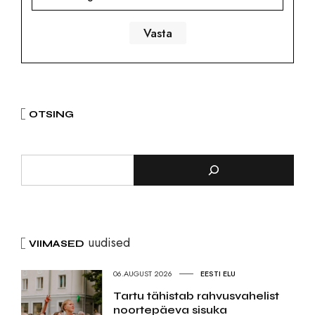
OTSING
uudised
VIIMASED
06.AUGUST 2026
EESTI ELU
Tartu tähistab rahvusvahelist
noortepäeva sisuka