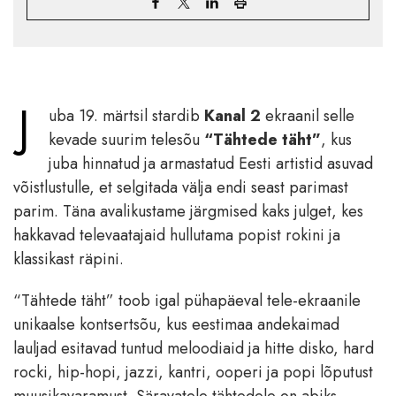
J
uba 19. märtsil stardib
Kanal 2
ekraanil selle
kevade suurim telesõu
“Tähtede täht”
, kus
juba hinnatud ja armastatud Eesti artistid asuvad
võistlustulle, et selgitada välja endi seast parimast
parim. Täna avalikustame järgmised kaks julget, kes
hakkavad televaatajaid hullutama popist rokini ja
klassikast räpini.
“Tähtede täht” toob igal pühapäeval tele-ekraanile
unikaalse kontsertsõu, kus eestimaa andekaimad
lauljad esitavad tuntud meloodiaid ja hitte disko, hard
rocki, hip-hopi, jazzi, kantri, ooperi ja popi lõputust
muusikavaramust. Säravatele tähtedele on abiks