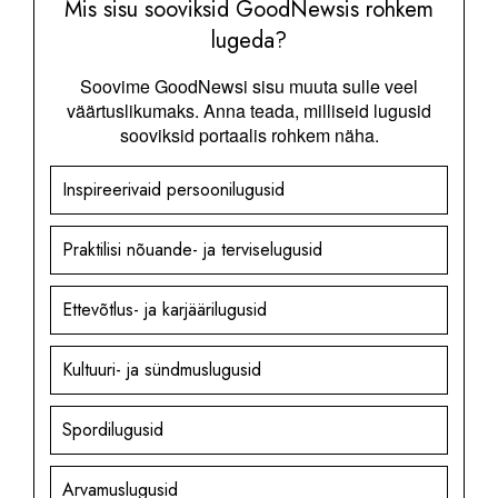
Mis sisu sooviksid GoodNewsis rohkem
lugeda?
Soovime GoodNewsi sisu muuta sulle veel
väärtuslikumaks. Anna teada, milliseid lugusid
sooviksid portaalis rohkem näha.
Inspireerivaid persoonilugusid
Praktilisi nõuande- ja terviselugusid
Ettevõtlus- ja karjäärilugusid
Kultuuri- ja sündmuslugusid
Spordilugusid
Arvamuslugusid