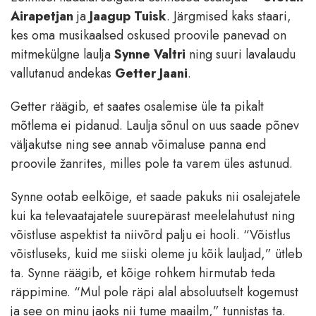
Airapetjan
ja
Jaagup Tuisk
. Järgmised kaks staari,
kes oma musikaalsed oskused proovile panevad on
mitmekülgne laulja
Synne Valtri
ning suuri lavalaudu
vallutanud andekas
Getter Jaani
.
Getter räägib, et saates osalemise üle ta pikalt
mõtlema ei pidanud. Laulja sõnul on uus saade põnev
väljakutse ning see annab võimaluse panna end
proovile žanrites, milles pole ta varem üles astunud.
Synne ootab eelkõige, et saade pakuks nii osalejatele
kui ka televaatajatele suurepärast meelelahutust ning
võistluse aspektist ta niivõrd palju ei hooli. “Võistlus
võistluseks, kuid me siiski oleme ju kõik lauljad,” ütleb
ta. Synne räägib, et kõige rohkem hirmutab teda
räppimine. “Mul pole räpi alal absoluutselt kogemust
ja see on minu jaoks nii tume maailm,” tunnistas ta.