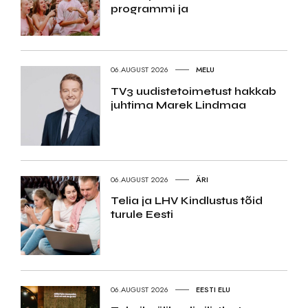
programmi ja
06.AUGUST 2026
MELU
TV3 uudistetoimetust hakkab
juhtima Marek Lindmaa
06.AUGUST 2026
ÄRI
Telia ja LHV Kindlustus tõid
turule Eesti
06.AUGUST 2026
EESTI ELU