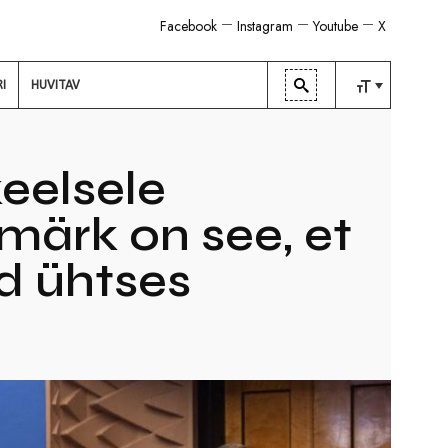
Facebook
Instagram
Youtube
X
RI
HUVITAV
TAVALINE
KESKMINE
keelsele
SUUR
märk on see, et
id ühtses