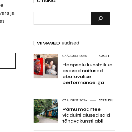
OTSING
se
vara ja
tas
uudised
VIIMASED
07.AUGUST 2026
KUNST
Haapsalu kunstnikud
avavad näitused
ebatavalise
performance’iga
07.AUGUST 2026
EESTI ELU
Pärnu maantee
viadukti alused said
tänavakunsti abil
a