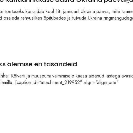
 toetuseks korraldab kool 18. jaanuaril Ukraina päeva, mille raam
 osaleda rahvuslikes õpitubades ja tutvuda Ukraina ringmängudeg
 olemise eri tasandeid
ihhail Kõlvarti ja muuseumi valmimisele kaasa aidanud lastega avasi
Miiamilla. [caption id="attachment_219952" align="alignnone"