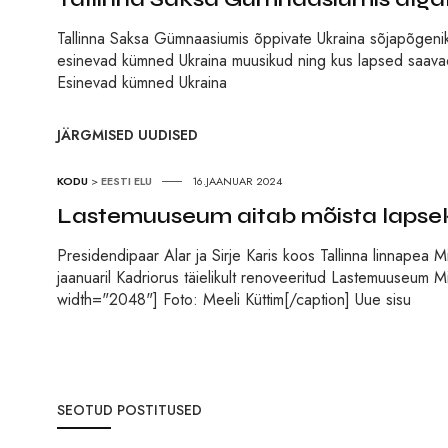
Tallinna Saksa Gümnaasiumis õppivate Ukraina sõjapõgenike
esinevad kümned Ukraina muusikud ning kus lapsed saavad
Esinevad kümned Ukraina
JÄRGMISED UUDISED
KODU
>
EESTI ELU
16.JAANUAR 2024
Lastemuuseum aitab mõista lapseks
Presidendipaar Alar ja Sirje Karis koos Tallinna linnapea M
jaanuaril Kadriorus täielikult renoveeritud Lastemuuseum 
width="2048"] Foto: Meeli Küttim[/caption] Uue sisu
SEOTUD POSTITUSED