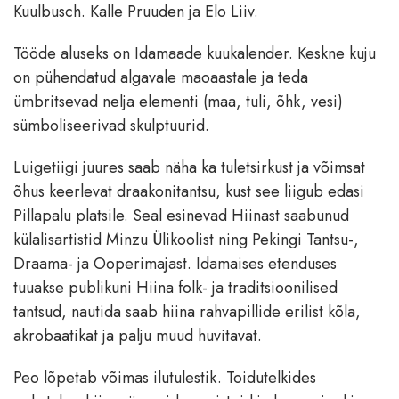
Kuulbusch. Kalle Pruuden ja Elo Liiv.
Tööde aluseks on Idamaade kuukalender. Keskne kuju
on pühendatud algavale maoaastale ja teda
ümbritsevad nelja elementi (maa, tuli, õhk, vesi)
sümboliseerivad skulptuurid.
Luigetiigi juures saab näha ka tuletsirkust ja võimsat
õhus keerlevat draakonitantsu, kust see liigub edasi
Pillapalu platsile. Seal esinevad Hiinast saabunud
külalisartistid Minzu Ülikoolist ning Pekingi Tantsu-,
Draama- ja Ooperimajast. Idamaises etenduses
tuuakse publikuni Hiina folk- ja traditsioonilised
tantsud, nautida saab hiina rahvapillide erilist kõla,
akrobaatikat ja palju muud huvitavat.
Peo lõpetab võimas ilutulestik. Toidutelkides