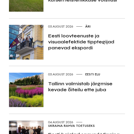
05.AUGUST 2026
ÄRI
Eesti loovteenuste ja
visuaalefektide tipptegijad
panevad ekspordi
05.AUGUST 2026
EESTI ELU
Tallinn valmistab järgmise
kevade õiteilu ette juba
04.AUGUST 2026
UKRAINA RAHVA TOETUSEKS