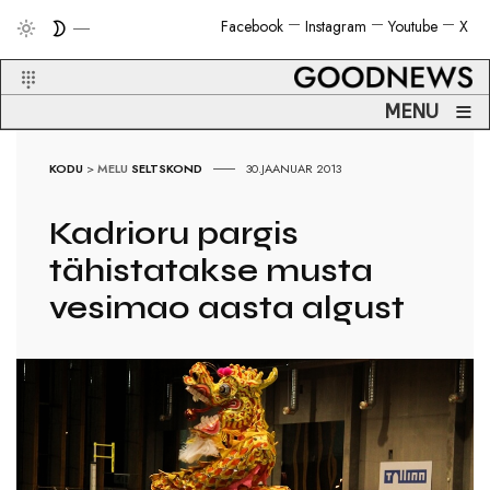
Facebook
Instagram
Youtube
X
≡
MENU
KODU
>
MELU
SELTSKOND
30.JAANUAR 2013
Kadrioru pargis
tähistatakse musta
vesimao aasta algust