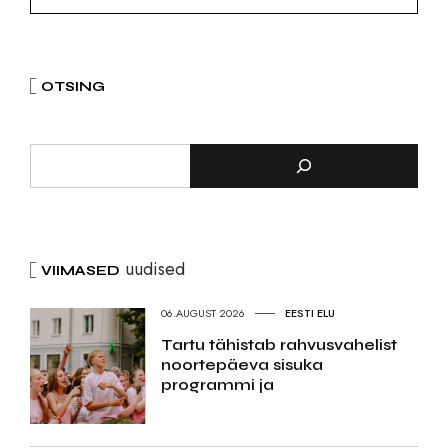
OTSING
uudised
VIIMASED
06.AUGUST 2026
EESTI ELU
Tartu tähistab rahvusvahelist
noortepäeva sisuka
programmi ja