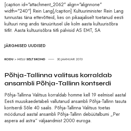
[caption id="attachment_2062" align="alignnone"
width="240"] Rein Lang[/caption] Kultuuriminister Rein Lang
tunnustas täna ettevõtteid, kes on pikaajaliselt toetanud eesti
kultuuri ning andis tänuüritusel üle kolm aasta kultuurisõbra
tiitlit. Aasta kultuurisõbra tiitli pälvisid AS EMT, SA
JÄRGMISED UUDISED
KODU
>
MELU
SELTSKOND
30.JAANUAR 2013
Põhja-Tallinna valitsus korraldab
ansambli Põhja-Tallinn kontserdi
Põhja-Tallinna Valitsus korraldab homme kell 19 eelmisel aastal
Eesti muusikaedetabeli vallutanud ansambli Põhja-Tallinn tasuta
kontserdi Sõle 40 saalis. Põhja-Tallinna Valitsus toetas
möödunud aastal ansambli Põhja-Tallinn debüütalbumi „Per
aspera ad astra“ väljaandmist 2000 euroga.