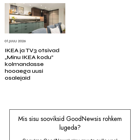
01.JUULI 2026
IKEA ja TV3 otsivad
„Minu IKEA kodu”
kolmandasse
hooaega uusi
osalejaid
Mis sisu sooviksid GoodNewsis rohkem
lugeda?