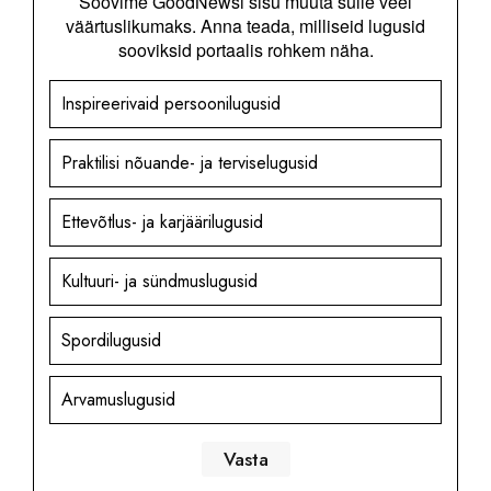
Soovime GoodNewsi sisu muuta sulle veel
väärtuslikumaks. Anna teada, milliseid lugusid
sooviksid portaalis rohkem näha.
Inspireerivaid persoonilugusid
Praktilisi nõuande- ja terviselugusid
Ettevõtlus- ja karjäärilugusid
Kultuuri- ja sündmuslugusid
Spordilugusid
Arvamuslugusid