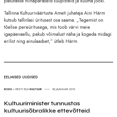
pakutakse hiinapäraseid suupisteid ja kuuma jooki.
Tallinna Kultuuriväärtuste Ameti juhataja Aini Härm
kutsub tallinlasi üritusest osa saama. „Tegemist on
tõelise pereüritusega, mis toob värvi meie
igapäevaellu, pakub võimalust näha ja kogeda midagi
erilist ning ainulaadset,” ütleb Härm.
EELMISED UUDISED
KODU
>
EESTI ELU
KULTUUR
30.JAANUAR 2013
Kultuuriminister tunnustas
kultuurisõbralikke ettevõtteid