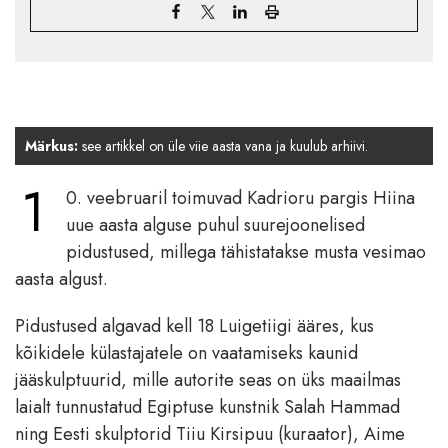
Märkus:
see artikkel on üle viie aasta vana ja kuulub arhiivi.
1
0. veebruaril toimuvad Kadrioru pargis Hiina
uue aasta alguse puhul suurejoonelised
pidustused, millega tähistatakse musta vesimao
aasta algust.
Pidustused algavad kell 18 Luigetiigi ääres, kus
kõikidele külastajatele on vaatamiseks kaunid
jääskulptuurid, mille autorite seas on üks maailmas
laialt tunnustatud Egiptuse kunstnik Salah Hammad
ning Eesti skulptorid Tiiu Kirsipuu (kuraator), Aime