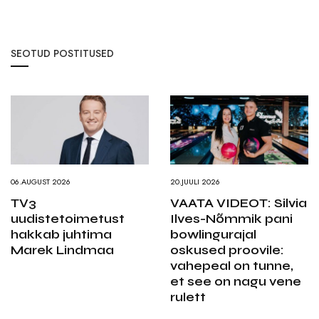
SEOTUD POSTITUSED
06.AUGUST 2026
20.JUULI 2026
TV3
VAATA VIDEOT: Silvia
uudistetoimetust
Ilves-Nõmmik pani
hakkab juhtima
bowlingurajal
Marek Lindmaa
oskused proovile:
vahepeal on tunne,
et see on nagu vene
rulett