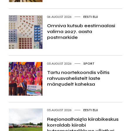
06.AUGUST 2026
EESTI ELU
Omniva kutsub eestimaalasi
valima 2027. aasta
postmarkide
05.AUGUST 2026
SPORT
Tartu noortekoondis võitis
rahvusvahelistelt laste
mängudelt kaheksa
05.AUGUST 2026
EESTI ELU
Regionaalhaigla kiirabikeskus
korraldab kiirabi
kutsemeisterlikkuse võistlusi