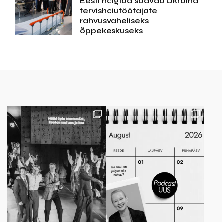
Eesti haiglad saavad Ukraina
tervishoiutöötajate
rahvusvaheliseks
õppekeskuseks