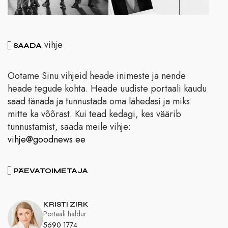
vihje
SAADA
Ootame Sinu vihjeid heade inimeste ja nende
heade tegude kohta. Heade uudiste portaali kaudu
saad tänada ja tunnustada oma lähedasi ja miks
mitte ka võõrast. Kui tead kedagi, kes väärib
tunnustamist, saada meile vihje:
vihje@goodnews.ee
PÄEVATOIMETAJA
KRISTI ZIRK
Portaali haldur
5690 1774