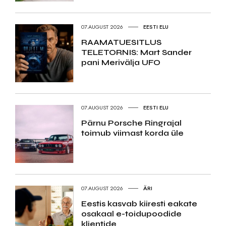
07.AUGUST 2026
EESTI ELU
RAAMATUESITLUS
TELETORNIS: Mart Sander
pani Merivälja UFO
07.AUGUST 2026
EESTI ELU
Pärnu Porsche Ringrajal
toimub viimast korda üle
07.AUGUST 2026
ÄRI
Eestis kasvab kiiresti eakate
osakaal e-toidupoodide
klientide