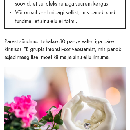
soovid, et sul oleks rahaga suurem kergus
Või on sul veel midagi sellist, mis paneb sind
tundma, et sinu elu ei toimi.
Pärast sündmust tehakse 30 päeva vältel iga päev
kinnises FB grupis intensiivset väestamist, mis paneb
asjad maagilisel moel käima ja sinu ellu ilmuma.