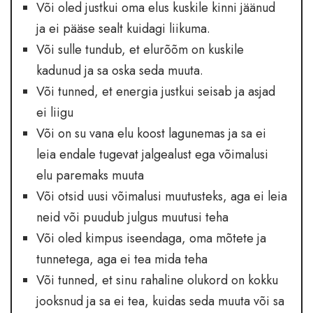
Või oled justkui oma elus kuskile kinni jäänud
ja ei pääse sealt kuidagi liikuma.
Või sulle tundub, et elurõõm on kuskile
kadunud ja sa oska seda muuta.
Või tunned, et energia justkui seisab ja asjad
ei liigu
Või on su vana elu koost lagunemas ja sa ei
leia endale tugevat jalgealust ega võimalusi
elu paremaks muuta
Või otsid uusi võimalusi muutusteks, aga ei leia
neid või puudub julgus muutusi teha
Või oled kimpus iseendaga, oma mõtete ja
tunnetega, aga ei tea mida teha
Või tunned, et sinu rahaline olukord on kokku
jooksnud ja sa ei tea, kuidas seda muuta või sa