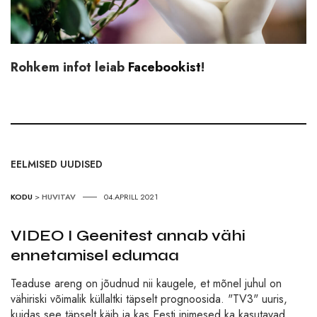
Rohkem infot leiab
Facebookist
!
EELMISED UUDISED
KODU
>
HUVITAV
04.APRILL 2021
VIDEO I Geenitest annab vähi
ennetamisel edumaa
Teaduse areng on jõudnud nii kaugele, et mõnel juhul on
vähiriski võimalik küllaltki täpselt prognoosida. "TV3" uuris,
kuidas see täpselt käib ja kas Eesti inimesed ka kasutavad