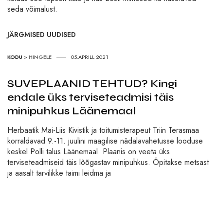
seda võimalust.
JÄRGMISED UUDISED
KODU
>
HINGELE
05.APRILL 2021
SUVEPLAANID TEHTUD? Kingi
endale üks terviseteadmisi täis
minipuhkus Läänemaal
Herbaatik Mai-Liis Kivistik ja toitumisterapeut Triin Terasmaa
korraldavad 9.-11. juulini maagilise nädalavahetusse looduse
keskel Polli talus Läänemaal. Plaanis on veeta üks
terviseteadmiseid täis lõõgastav minipuhkus. Õpitakse metsast
ja aasalt tarvilikke taimi leidma ja