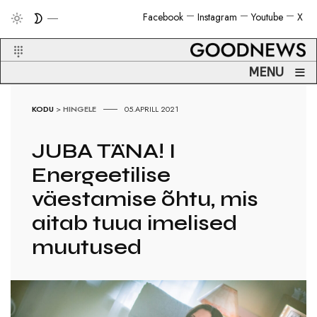
Facebook
Instagram
Youtube
X
≡
MENU
KODU
>
HINGELE
05.APRILL 2021
JUBA TÄNA! I
Energeetilise
väestamise õhtu, mis
aitab tuua imelised
muutused