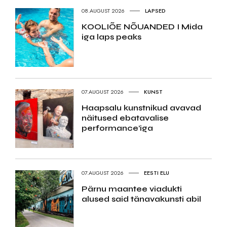
08.AUGUST 2026
LAPSED
KOOLIÕE NÕUANDED I Mida
iga laps peaks
07.AUGUST 2026
KUNST
Haapsalu kunstnikud avavad
näitused ebatavalise
performance’iga
07.AUGUST 2026
EESTI ELU
Pärnu maantee viadukti
alused said tänavakunsti abil