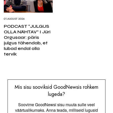
01.AUGUST 2026
PODCAST “JULGUS
OLLA NÄHTAV” I Jüri
Orgusaar: päris
julgus tähendab, et
lubad endal olla
tervik
Mis sisu sooviksid GoodNewsis rohkem
lugeda?
Soovime GoodNewsi sisu muuta sulle veel
väärtuslikumaks. Anna teada, milliseid lugusid