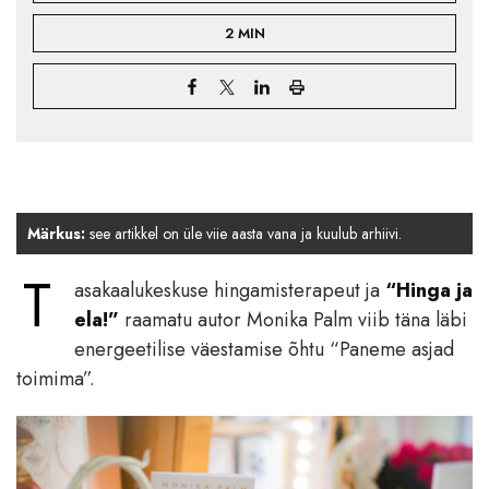
2 MIN
Märkus:
see artikkel on üle viie aasta vana ja kuulub arhiivi.
T
asakaalukeskuse hingamisterapeut ja
“Hinga ja
ela!”
raamatu autor Monika Palm viib täna läbi
energeetilise väestamise õhtu “Paneme asjad
toimima”.