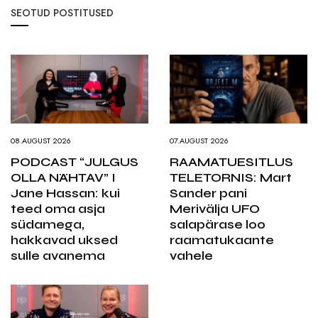
SEOTUD POSTITUSED
08.AUGUST 2026
07.AUGUST 2026
PODCAST “JULGUS
RAAMATUESITLUS
OLLA NÄHTAV” I
TELETORNIS: Mart
Jane Hassan: kui
Sander pani
teed oma asja
Merivälja UFO
südamega,
salapärase loo
hakkavad uksed
raamatukaante
sulle avanema
vahele