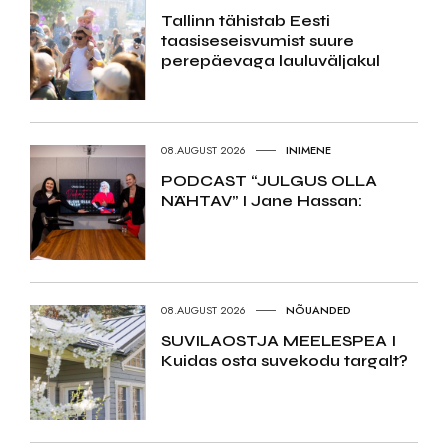
Tallinn tähistab Eesti
taasiseseisvumist suure
perepäevaga lauluväljakul
08.AUGUST 2026
INIMENE
PODCAST “JULGUS OLLA
NÄHTAV” I Jane Hassan:
08.AUGUST 2026
NÕUANDED
SUVILAOSTJA MEELESPEA I
Kuidas osta suvekodu targalt?