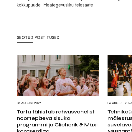
kokkupuude. Heategevusliku telesaate
SEOTUD POSTITUSED
06.AUGUST 2026
06.AUGUST 202
Tartu tähistab rahvusvahelist
Tehnikaüli
noortepäeva sisuka
mälestus
programmi ja Clicherik & Mäxi
suvelava
kontserdiga
Mustamä