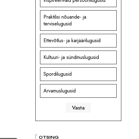
Inspireerivaid persoonilugusid
Praktilisi nõuande- ja
terviselugusid
Ettevõtlus- ja karjäärilugusid
Kultuuri- ja sündmuslugusid
Spordilugusid
Arvamuslugusid
OTSING