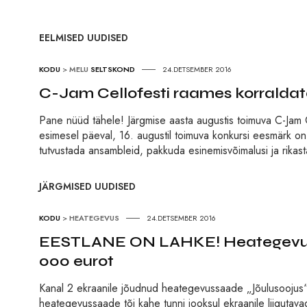
EELMISED UUDISED
KODU
>
MELU
SELTSKOND
24.DETSEMBER 2016
C-Jam Cellofesti raames korralda
Pane nüüd tähele! Järgmise aasta augustis toimuva C-Jam C
esimesel päeval, 16. augustil toimuva konkursi eesmärk on
tutvustada ansambleid, pakkuda esinemisvõimalusi ja rikas
JÄRGMISED UUDISED
KODU
>
HEATEGEVUS
24.DETSEMBER 2016
EESTLANE ON LAHKE! Heategevusli
000 eurot
Kanal 2 ekraanile jõudnud heategevussaade „Jõulusoojus“
heategevussaade tõi kahe tunni jooksul ekraanile liigutava