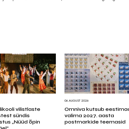
6
06.AUGUST 2026
kooli vilistlaste
Omniva kutsub eestimaa
test sündis
valima 2027. aasta
stus „Nüüd õpin
postmarkide teemasid
el”