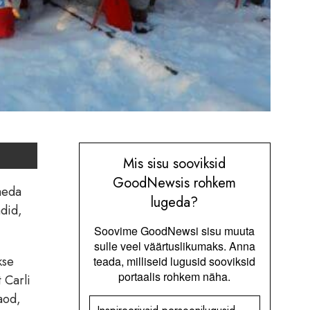
Mis sisu sooviksid
GoodNewsis rohkem
aeda
lugeda?
adid,
Soovime GoodNewsi sisu muuta
sulle veel väärtuslikumaks. Anna
kse
teada, milliseid lugusid sooviksid
portaalis rohkem näha.
 Carli
aod,