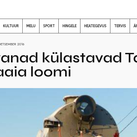
KULTUUR
MELU
SPORT
HINGELE
HEATEGEVUS
TERVIS
Ä
DETSEMBER 2016
anad külastavad Ta
aia loomi