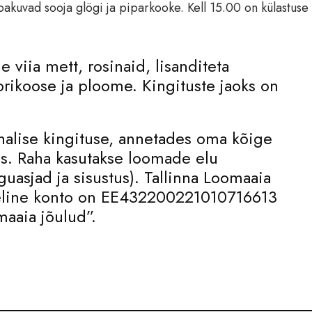
akuvad sooja glögi ja piparkooke. Kell 15.00 on külastuse
viia mett, rosinaid, lisanditeta
prikoose ja ploome. Kingituste jaoks on
halise kingituse, annetades oma kõige
s. Raha kasutakse loomade elu
sjad ja sisustus). Tallinna Loomaaia
beline konto on EE432200221010716613
aaia jõulud”.