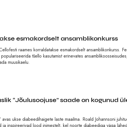
takse esmakordselt ansamblikonkurss
ellofesti raames korraldatakse esmakordselt ansamblikonkurss. Fest
 populariseerida tšello kasutamist erinevates ansamblikoosseisudes
tada muusikaelu.
k “Jõulusoojuse” saade on kogunud ül
 avas ukse diabeedihaigete laste maailma. Roald Johannsoni juhit
d ja inspireerivad lood inimestelt, kel noorte diabeediga väga läh