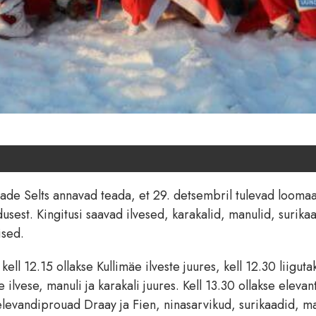
ade Selts annavad teada, et 29. detsembril tulevad looma
sest. Kingitusi saavad ilvesed, karakalid, manulid, surika
ised.
ll 12.15 ollakse Kullimäe ilveste juures, kell 12.30 liiguta
ilvese, manuli ja karakali juures. Kell 13.30 ollakse elevant
u elevandiprouad Draay ja Fien, ninasarvikud, surikaadid, m