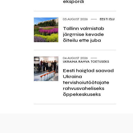
ekspordi
05.AUGUST 2026
EESTI ELU
Tallinn valmistab
järgmise kevade
õiteilu ette juba
04.AUGUST 2026
UKRAINA RAHVA TOETUSEKS
Eesti haiglad saavad
Ukraina
tervishoiutöötajate
rahvusvaheliseks
õppekeskuseks