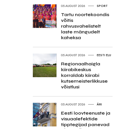
05.AUGUST 2026
SPORT
Tartu noortekoondis
võitis
rahvusvahelistelt
laste mängudelt
kaheksa
05.AUGUST 2026
EESTI ELU
Regionaalhaigla
kiirabikeskus
korraldab kiirabi
kutsemeisterlikkuse
võistlusi
05.AUGUST 2026
ÄRI
Eesti loovteenuste ja
visuaalefektide
tipptegijad panevad