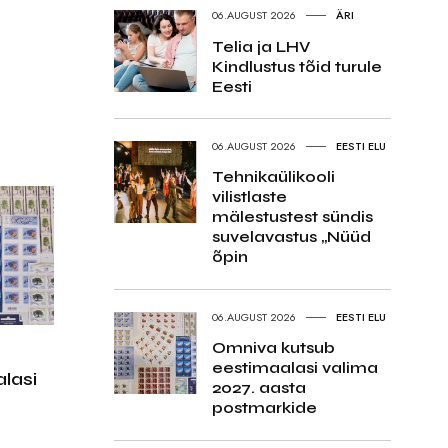
06.AUGUST 2026
ÄRI
Telia ja LHV
Kindlustus tõid turule
Eesti
06.AUGUST 2026
EESTI ELU
Tehnikaülikooli
vilistlaste
mälestustest sündis
suvelavastus „Nüüd
õpin
06.AUGUST 2026
EESTI ELU
Omniva kutsub
eestimaalasi valima
lasi
2027. aasta
postmarkide