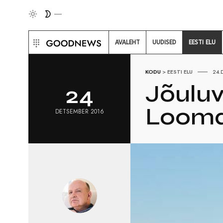
AVALEHT
UUDISED
EESTI ELU
KODU
>
EESTI ELU
24.
Jõuluv
24
Looma
DETSEMBER 2016