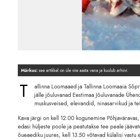
Märkus:
see artikkel on üle viie aasta vana ja kuulub arhiivi.
T
allinna Loomaaed ja Tallinna Loomaaia Sõpr
jälle jõuluvanad Eestimaa Jõuluvanade Ühendu
muskusveised, elevandid, ninasarvikud ja te
Kava järgi on kell 12.00 kogunemine Põhjaväravas, ke
edasi hüljeste poole ja peatutakse tee peale jäävate 
õueaediku juures, kell 13.50 võtavad külalisi vast