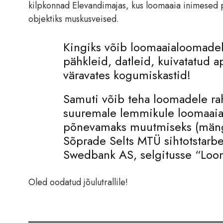
kilpkonnad Elevandimajas, kus loomaaia inimesed p
objektiks muskusveised.
Kingiks võib loomaaialoomadele 
pähkleid, datleid, kuivatatud a
väravates kogumiskastid!
Samuti võib teha loomadele ra
suuremale lemmikule loomaaia
põnevamaks muutmiseks (mängua
Sõprade Selts MTÜ sihtotstar
Swedbank AS, selgitusse “Loom
Oled oodatud jõulutrallile!