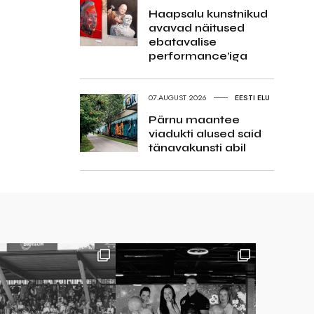
Haapsalu kunstnikud
avavad näitused
ebatavalise
performance’iga
07.AUGUST 2026
EESTI ELU
Pärnu maantee
viadukti alused said
tänavakunsti abil