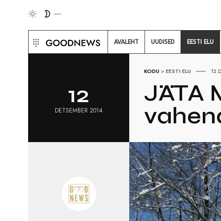
AVALEHT
UUDISED
EESTI ELU
KODU
>
EESTI ELU
12.
JÄTA 
12
vahend
DETSEMBER 2014