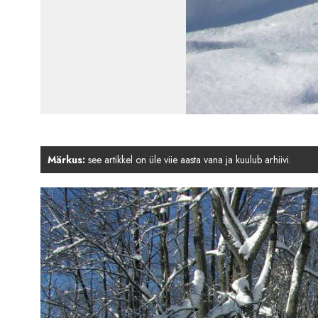
Märkus:
see artikkel on üle viie aasta vana ja kuulub arhiivi.