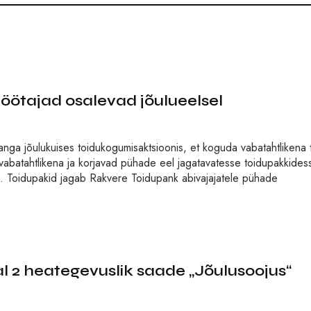
ötajad osalevad jõulueelsel
ga jõulukuises toidukogumisaktsioonis, et koguda vabatahtlikena t
abatahtlikena ja korjavad pühade eel jagatavatesse toidupakkides
s. Toidupakid jagab Rakvere Toidupank abivajajatele pühade
 heategevuslik saade „Jõulusoojus“