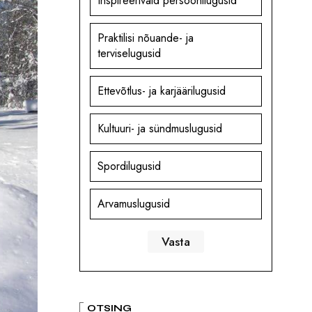
Inspireerivaid persoonilugusid
Praktilisi nõuande- ja
terviselugusid
Ettevõtlus- ja karjäärilugusid
Kultuuri- ja sündmuslugusid
Spordilugusid
Arvamuslugusid
OTSING