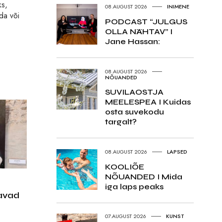
ks,
08.AUGUST 2026
INIMENE
da või
PODCAST “JULGUS
OLLA NÄHTAV” I
Jane Hassan:
08.AUGUST 2026
NÕUANDED
SUVILAOSTJA
MEELESPEA I Kuidas
osta suvekodu
targalt?
08.AUGUST 2026
LAPSED
KOOLIÕE
NÕUANDED I Mida
iga laps peaks
avad
07.AUGUST 2026
KUNST