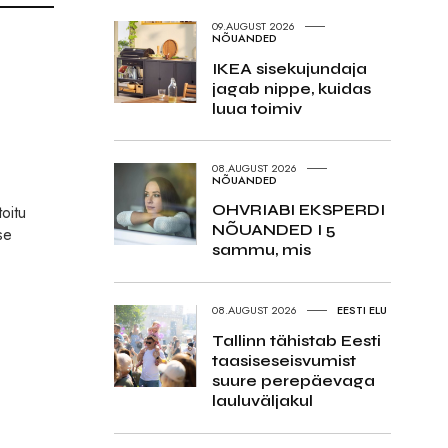
09.AUGUST 2026
NÕUANDED
IKEA sisekujundaja
jagab nippe, kuidas
luua toimiv
08.AUGUST 2026
NÕUANDED
OHVRIABI EKSPERDI
oitu
NÕUANDED I 5
se
sammu, mis
08.AUGUST 2026
EESTI ELU
Tallinn tähistab Eesti
taasiseseisvumist
suure perepäevaga
lauluväljakul