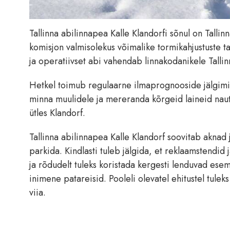
Tallinna abilinnapea Kalle Klandorfi sõnul on Talli
komisjon valmisolekus võimalike tormikahjustuste ta
ja operatiivset abi vahendab linnakodanikele Talli
Hetkel toimub regulaarne ilmaprognooside jälgimin
minna muulidele ja mereranda kõrgeid laineid nautim
ütles Klandorf.
Tallinna abilinnapea Kalle Klandorf soovitab aknad j
parkida. Kindlasti tuleb jälgida, et reklaamstendid
ja rõdudelt tuleks koristada kergesti lenduvad ese
inimene patareisid. Pooleli olevatel ehitustel tuleks 
viia.