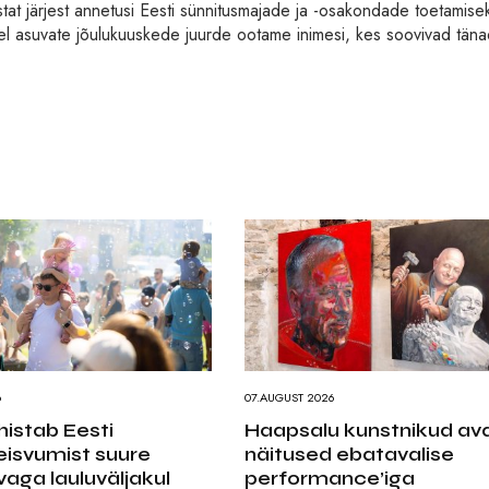
tat järjest annetusi Eesti sünnitusmajade ja -osakondade toetamise
del asuvate jõulukuuskede juurde ootame inimesi, kes soovivad täna
6
07.AUGUST 2026
ähistab Eesti
Haapsalu kunstnikud av
eisvumist suure
näitused ebatavalise
aga lauluväljakul
performance’iga