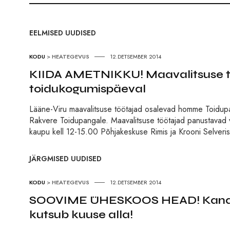
EELMISED UUDISED
KODU
>
HEATEGEVUS
12.DETSEMBER 2014
KIIDA AMETNIKKU! Maavalitsuse tö
toidukogumispäeval
Lääne-Viru maavalitsuse töötajad osalevad homme Toidupan
Rakvere Toidupangale. Maavalitsuse töötajad panustavad v
kaupu kell 12-15.00 Põhjakeskuse Rimis ja Krooni Selveri
JÄRGMISED UUDISED
KODU
>
HEATEGEVUS
12.DETSEMBER 2014
SOOVIME ÜHESKOOS HEAD! Kanal 2
kutsub kuuse alla!