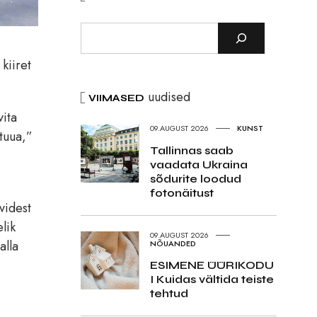
kiiret
uudised
VIIMASED
vita
09.AUGUST 2026
KUNST
 tuua,”
Tallinnas saab
vaadata Ukraina
sõdurite loodud
fotonäitust
videst
lik
09.AUGUST 2026
alla
NÕUANDED
ESIMENE ÜÜRIKODU
I Kuidas vältida teiste
tehtud