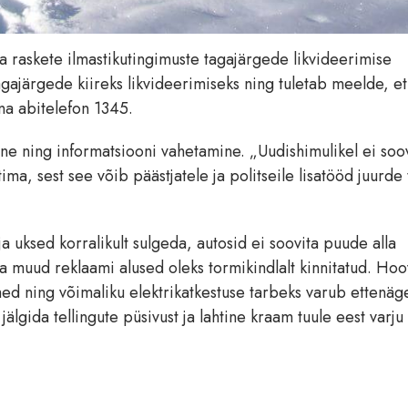
nna raskete ilmastikutingimuste tagajärgede likvideerimise
gajärgede kiireks likvideerimiseks ning tuletab meelde, et 
nna abitelefon 1345.
e ning informatsiooni vahetamine. „Uudishimulikel ei soo
a, sest see võib päästjatele ja politseile lisatööd juurde
a uksed korralikult sulgeda, autosid ei soovita puude alla
 ja muud reklaami alused oleks tormikindlalt kinnitatud. Hoo
med ning võimaliku elektrikatkestuse tarbeks varub ettenäge
jälgida tellingute püsivust ja lahtine kraam tuule eest varju 