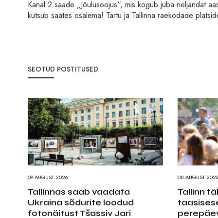
Kanal 2 saade „Jõulusoojus“, mis kogub juba neljandat aas
kutsub saates osalema! Tartu ja Tallinna raekodade platsi
SEOTUD POSTITUSED
09.AUGUST 2026
08.AUGUST 202
Tallinnas saab vaadata
Tallinn t
Ukraina sõdurite loodud
taasises
fotonäitust Tšassiv Jari
perepäev