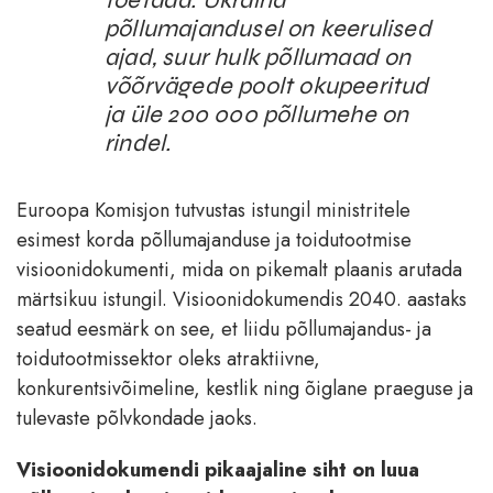
põllumajandusel on keerulised
ajad, suur hulk põllumaad on
võõrvägede poolt okupeeritud
ja üle 200 000 põllumehe on
rindel.
Euroopa Komisjon tutvustas istungil ministritele
esimest korda põllumajanduse ja toidutootmise
visioonidokumenti, mida on pikemalt plaanis arutada
märtsikuu istungil. Visioonidokumendis 2040. aastaks
seatud eesmärk on see, et liidu põllumajandus- ja
toidutootmissektor oleks atraktiivne,
konkurentsivõimeline, kestlik ning õiglane praeguse ja
tulevaste põlvkondade jaoks.
Visioonidokumendi pikaajaline siht on luua