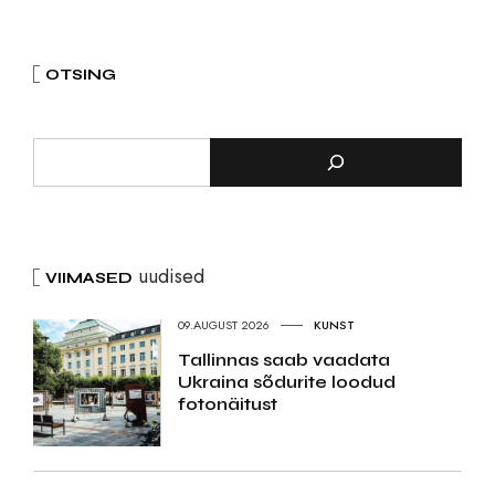
OTSING
uudised
VIIMASED
09.AUGUST 2026
KUNST
Tallinnas saab vaadata
Ukraina sõdurite loodud
fotonäitust