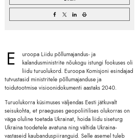
E
uroopa Liidu põllumajandus- ja
kalandusministrite nõukogu istungi fookuses oli
liidu turuolukord. Euroopa Komisjoni esindajad
tutvustasid ministritele põllumajanduse ja
toidutootmise visioonidokumenti aastaks 2040.
Turuolukorra küsimuses väljendas Eesti jätkuvalt
seisukohta, et praeguses geopoliitilises olukorras on
väga oluline toetada Ukrainat, hoida liidu siseturg
Ukraina toodetele avatuna ning vältida Ukraina-
vastaseid kaubanduspiiranguid. Selle asemel tuleb