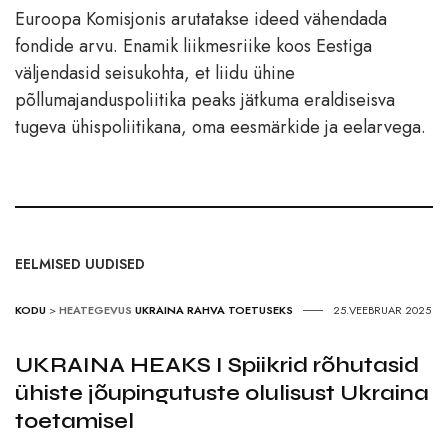
Euroopa Komisjonis arutatakse ideed vähendada
fondide arvu. Enamik liikmesriike koos Eestiga
väljendasid seisukohta, et liidu ühine
põllumajanduspoliitika peaks jätkuma eraldiseisva
tugeva ühispoliitikana, oma eesmärkide ja eelarvega.
EELMISED UUDISED
KODU
>
HEATEGEVUS
UKRAINA RAHVA TOETUSEKS
25.VEEBRUAR 2025
UKRAINA HEAKS I Spiikrid rõhutasid
ühiste jõupingutuste olulisust Ukraina
toetamisel