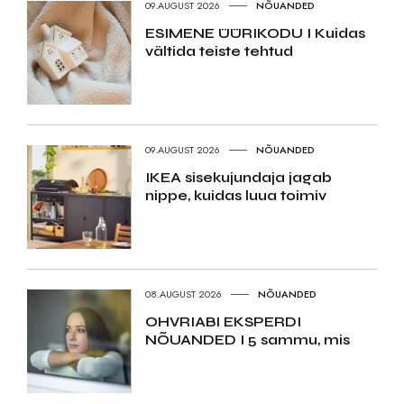
09.AUGUST 2026
NÕUANDED
ESIMENE ÜÜRIKODU I Kuidas
vältida teiste tehtud
09.AUGUST 2026
NÕUANDED
IKEA sisekujundaja jagab
nippe, kuidas luua toimiv
08.AUGUST 2026
NÕUANDED
OHVRIABI EKSPERDI
NÕUANDED I 5 sammu, mis