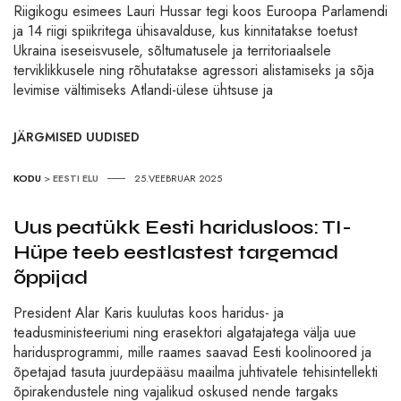
Riigikogu esimees Lauri Hussar tegi koos Euroopa Parlamendi
ja 14 riigi spiikritega ühisavalduse, kus kinnitatakse toetust
Ukraina iseseisvusele, sõltumatusele ja territoriaalsele
terviklikkusele ning rõhutatakse agressori alistamiseks ja sõja
levimise vältimiseks Atlandi-ülese ühtsuse ja
JÄRGMISED UUDISED
KODU
>
EESTI ELU
25.VEEBRUAR 2025
Uus peatükk Eesti haridusloos: TI-
Hüpe teeb eestlastest targemad
õppijad
President Alar Karis kuulutas koos haridus- ja
teadusministeeriumi ning erasektori algatajatega välja uue
haridusprogrammi, mille raames saavad Eesti koolinoored ja
õpetajad tasuta juurdepääsu maailma juhtivatele tehisintellekti
õpirakendustele ning vajalikud oskused nende targaks