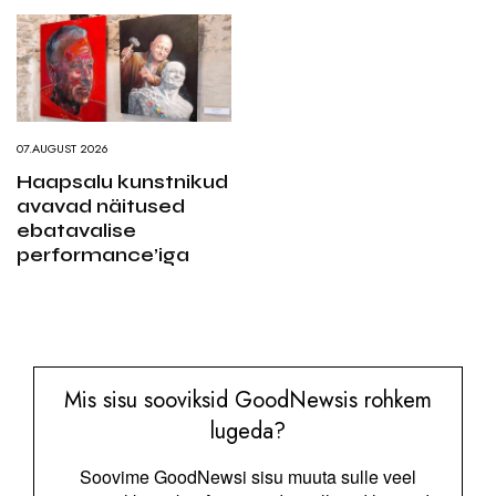
07.AUGUST 2026
Haapsalu kunstnikud
avavad näitused
ebatavalise
performance’iga
Mis sisu sooviksid GoodNewsis rohkem
lugeda?
Soovime GoodNewsi sisu muuta sulle veel