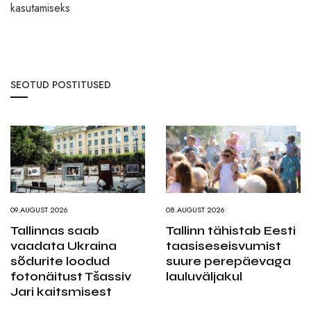
kasutamiseks
SEOTUD POSTITUSED
09.AUGUST 2026
08.AUGUST 2026
Tallinnas saab
Tallinn tähistab Eesti
vaadata Ukraina
taasiseseisvumist
sõdurite loodud
suure perepäevaga
fotonäitust Tšassiv
lauluväljakul
Jari kaitsmisest