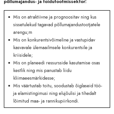
põllumajandus- ja toidutootmissektor:
Mis on atraktiivne ja prognoositav ning kus
sissetulekud tagavad põllumajandustootjatele
arengu;m
Mis on konkurentsivõimeline ja vastupidav
kasvavale ülemaailmsele konkurentsile ja
kriisidele;
Mis on planeedi ressursside kasutamise osas
kestlik ning mis panustab liidu
kliimaeesmärkidesse;
Mis väärtustab toitu, soodustab õiglaseid töö-
ja elamistingimusi ning elujõulisi ja tihedalt
lõimitud maa- ja rannikupiirkondi.