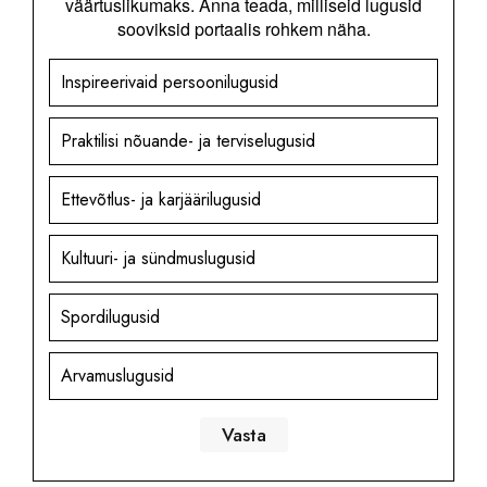
väärtuslikumaks. Anna teada, milliseid lugusid
sooviksid portaalis rohkem näha.
Inspireerivaid persoonilugusid
Praktilisi nõuande- ja terviselugusid
Ettevõtlus- ja karjäärilugusid
Kultuuri- ja sündmuslugusid
Spordilugusid
Arvamuslugusid