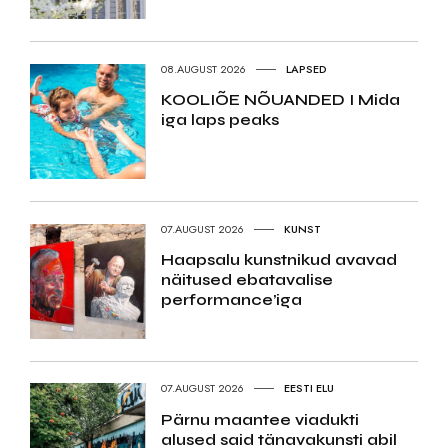
08.AUGUST 2026
LAPSED
KOOLIÕE NÕUANDED I Mida
iga laps peaks
07.AUGUST 2026
KUNST
Haapsalu kunstnikud avavad
näitused ebatavalise
performance’iga
07.AUGUST 2026
EESTI ELU
Pärnu maantee viadukti
alused said tänavakunsti abil