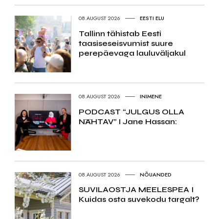
08.AUGUST 2026
EESTI ELU
Tallinn tähistab Eesti
taasiseseisvumist suure
perepäevaga lauluväljakul
08.AUGUST 2026
INIMENE
PODCAST “JULGUS OLLA
NÄHTAV” I Jane Hassan:
08.AUGUST 2026
NÕUANDED
SUVILAOSTJA MEELESPEA I
Kuidas osta suvekodu targalt?