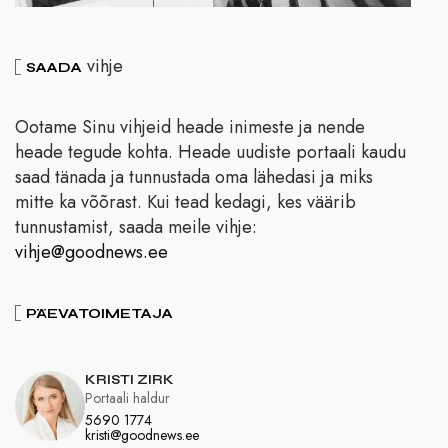
vihje
SAADA
Ootame Sinu vihjeid heade inimeste ja nende
heade tegude kohta. Heade uudiste portaali kaudu
saad tänada ja tunnustada oma lähedasi ja miks
mitte ka võõrast. Kui tead kedagi, kes väärib
tunnustamist, saada meile vihje:
vihje@goodnews.ee
PÄEVATOIMETAJA
KRISTI ZIRK
Portaali haldur
5690 1774
kristi@goodnews.ee