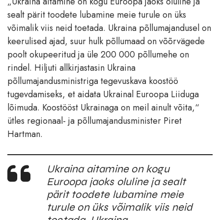
„Ukraina aitamine on kogu Euroopa jaoks oluline ja
sealt pärit toodete lubamine meie turule on üks
võimalik viis neid toetada. Ukraina põllumajandusel on
keerulised ajad, suur hulk põllumaad on võõrvägede
poolt okupeeritud ja üle 200 000 põllumehe on
rindel. Hiljuti allkirjastasin Ukraina
põllumajandusministriga tegevuskava koostöö
tugevdamiseks, et aidata Ukrainal Euroopa Liiduga
lõimuda. Koostööst Ukrainaga on meil ainult võita,“
ütles regionaal- ja põllumajandusminister Piret
Hartman.
Ukraina aitamine on kogu
Euroopa jaoks oluline ja sealt
pärit toodete lubamine meie
turule on üks võimalik viis neid
toetada. Ukraina