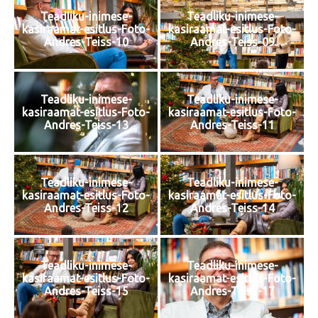
Teadliku-inimese-
Teadliku-inimese-
kasiraamat-esitlus-Foto-
kasiraamat-esitlus-Foto-
Andres-Teiss-10
Andres-Teiss-09
Teadliku-inimese-
Teadliku-inimese-
kasiraamat-esitlus-Foto-
kasiraamat-esitlus-Foto-
Andres-Teiss-13
Andres-Teiss-11
Teadliku-inimese-
Teadliku-inimese-
kasiraamat-esitlus-Foto-
kasiraamat-esitlus-Foto-
Andres-Teiss-12
Andres-Teiss-14
Teadliku-inimese-
Teadliku-inimese-
kasiraamat-esitlus-Foto-
kasiraamat-esitlus-Foto-
Andres-Teiss-15
Andres-Teiss-17