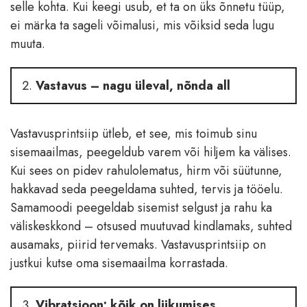
selle kohta. Kui keegi usub, et ta on üks õnnetu tüüp,
ei märka ta sageli võimalusi, mis võiksid seda lugu
muuta.
Vastavus – nagu üleval, nõnda all
Vastavusprintsiip ütleb, et see, mis toimub sinu
sisemaailmas, peegeldub varem või hiljem ka välises.
Kui sees on pidev rahulolematus, hirm või süütunne,
hakkavad seda peegeldama suhted, tervis ja tööelu.
Samamoodi peegeldab sisemist selgust ja rahu ka
väliskeskkond – otsused muutuvad kindlamaks, suhted
ausamaks, piirid tervemaks. Vastavusprintsiip on
justkui kutse oma sisemaailma korrastada.
Vibratsioon: kõik on liikumises