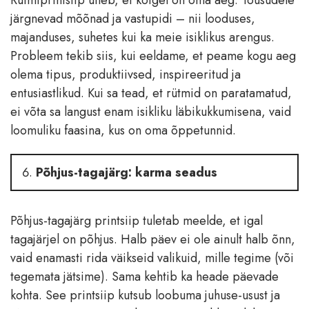
järgnevad mõõnad ja vastupidi – nii looduses,
majanduses, suhetes kui ka meie isiklikus arengus.
Probleem tekib siis, kui eeldame, et peame kogu aeg
olema tipus, produktiivsed, inspireeritud ja
entusiastlikud. Kui sa tead, et rütmid on paratamatud,
ei võta sa langust enam isikliku läbikukkumisena, vaid
loomuliku faasina, kus on oma õppetunnid.
Põhjus-tagajärg: karma seadus
Põhjus-tagajärg printsiip tuletab meelde, et igal
tagajärjel on põhjus. Halb päev ei ole ainult halb õnn,
vaid enamasti rida väikseid valikuid, mille tegime (või
tegemata jätsime). Sama kehtib ka heade päevade
kohta. See printsiip kutsub loobuma juhuse-usust ja