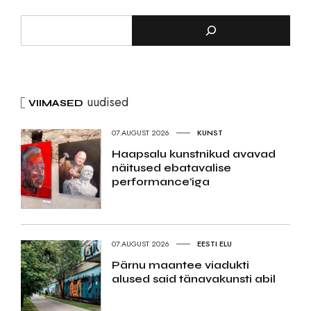
uudised
VIIMASED
07.AUGUST 2026
KUNST
Haapsalu kunstnikud avavad
näitused ebatavalise
performance’iga
07.AUGUST 2026
EESTI ELU
Pärnu maantee viadukti
alused said tänavakunsti abil