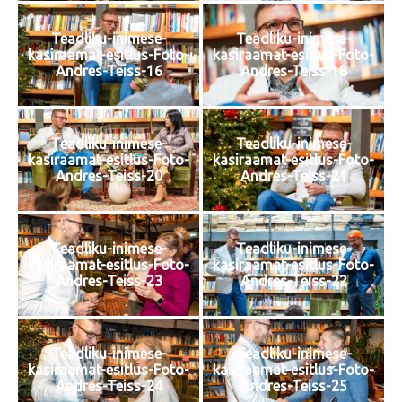
Teadliku-inimese-
Teadliku-inimese-
kasiraamat-esitlus-Foto-
kasiraamat-esitlus-Foto-
Andres-Teiss-16
Andres-Teiss-18
Teadliku-inimese-
Teadliku-inimese-
kasiraamat-esitlus-Foto-
kasiraamat-esitlus-Foto-
Andres-Teiss-20
Andres-Teiss-21
Teadliku-inimese-
Teadliku-inimese-
kasiraamat-esitlus-Foto-
kasiraamat-esitlus-Foto-
Andres-Teiss-23
Andres-Teiss-22
Teadliku-inimese-
Teadliku-inimese-
kasiraamat-esitlus-Foto-
kasiraamat-esitlus-Foto-
Andres-Teiss-24
Andres-Teiss-25