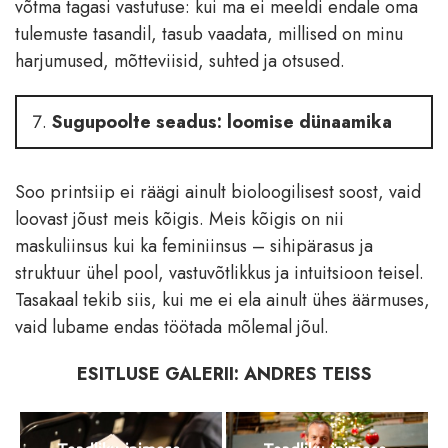
võtma tagasi vastutuse: kui ma ei meeldi endale oma
tulemuste tasandil, tasub vaadata, millised on minu
harjumused, mõtteviisid, suhted ja otsused.
Sugupoolte seadus: loomise dünaamika
Soo printsiip ei räägi ainult bioloogilisest soost, vaid
loovast jõust meis kõigis. Meis kõigis on nii
maskuliinsus kui ka feminiinsus – sihipärasus ja
struktuur ühel pool, vastuvõtlikkus ja intuitsioon teisel.
Tasakaal tekib siis, kui me ei ela ainult ühes äärmuses,
vaid lubame endas töötada mõlemal jõul.
ESITLUSE GALERII: ANDRES TEISS