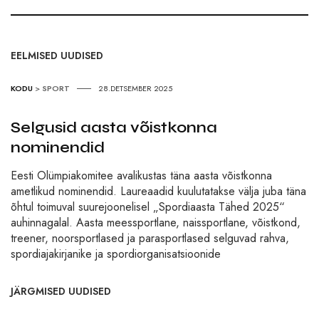
EELMISED UUDISED
KODU
>
SPORT
28.DETSEMBER 2025
Selgusid aasta võistkonna
nominendid
Eesti Olümpiakomitee avalikustas täna aasta võistkonna
ametlikud nominendid. Laureaadid kuulutatakse välja juba täna
õhtul toimuval suurejoonelisel „Spordiaasta Tähed 2025“
auhinnagalal. Aasta meessportlane, naissportlane, võistkond,
treener, noorsportlased ja parasportlased selguvad rahva,
spordiajakirjanike ja spordiorganisatsioonide
JÄRGMISED UUDISED