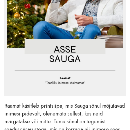
Raamat käsitleb printsiipe, mis Sauga sõnul mõjutavad
inimesi pidevalt, olenemata sellest, kas neid
märgatakse või mitte. Tema sõnul on tegemist
seaduspärasustega, mis on korraga nii inimese sees