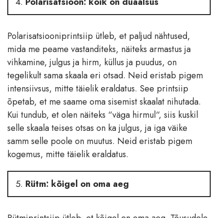
Polarisatsioon: kõik on duaalsus
Polarisatsiooniprintsiip ütleb, et paljud nähtused,
mida me peame vastanditeks, näiteks armastus ja
vihkamine, julgus ja hirm, küllus ja puudus, on
tegelikult sama skaala eri otsad. Neid eristab pigem
intensiivsus, mitte täielik eraldatus. See printsiip
õpetab, et me saame oma sisemist skaalat nihutada.
Kui tundub, et olen näiteks “väga hirmul“, siis kuskil
selle skaala teises otsas on ka julgus, ja iga väike
samm selle poole on muutus. Neid eristab pigem
kogemus, mitte täielik eraldatus.
Rütm: kõigel on oma aeg
Rütmiprintsiip ütleb, et kõigel on oma aeg. Tõusudele