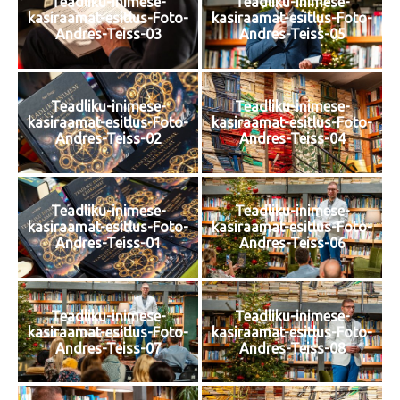
Teadliku-inimese-
Teadliku-inimese-
kasiraamat-esitlus-Foto-
kasiraamat-esitlus-Foto-
Andres-Teiss-03
Andres-Teiss-05
Teadliku-inimese-
Teadliku-inimese-
kasiraamat-esitlus-Foto-
kasiraamat-esitlus-Foto-
Andres-Teiss-02
Andres-Teiss-04
Teadliku-inimese-
Teadliku-inimese-
kasiraamat-esitlus-Foto-
kasiraamat-esitlus-Foto-
Andres-Teiss-01
Andres-Teiss-06
Teadliku-inimese-
Teadliku-inimese-
kasiraamat-esitlus-Foto-
kasiraamat-esitlus-Foto-
Andres-Teiss-07
Andres-Teiss-08