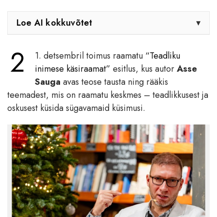
Loe AI kokkuvõtet
▾
2
1. detsembril toimus raamatu
“Teadliku
inimese käsiraamat”
esitlus, kus autor
Asse
Sauga
avas teose tausta ning rääkis
teemadest, mis on raamatu keskmes – teadlikkusest ja
oskusest küsida sügavamaid küsimusi.