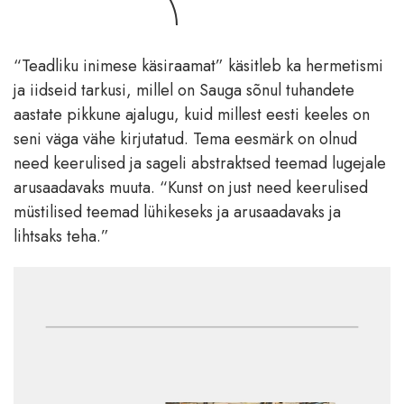
“Teadliku inimese käsiraamat” käsitleb ka hermetismi
ja iidseid tarkusi, millel on Sauga sõnul tuhandete
aastate pikkune ajalugu, kuid millest eesti keeles on
seni väga vähe kirjutatud. Tema eesmärk on olnud
need keerulised ja sageli abstraktsed teemad lugejale
arusaadavaks muuta. “Kunst on just need keerulised
müstilised teemad lühikeseks ja arusaadavaks ja
lihtsaks teha.”