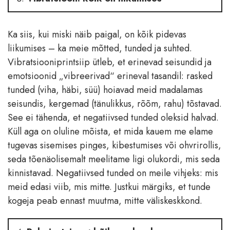
Ka siis, kui miski näib paigal, on kõik pidevas
liikumises – ka meie mõtted, tunded ja suhted.
Vibratsiooniprintsiip ütleb, et erinevad seisundid ja
emotsioonid „vibreerivad“ erineval tasandil: rasked
tunded (viha, häbi, süü) hoiavad meid madalamas
seisundis, kergemad (tänulikkus, rõõm, rahu) tõstavad.
See ei tähenda, et negatiivsed tunded oleksid halvad.
Küll aga on oluline mõista, et mida kauem me elame
tugevas sisemises pinges, kibestumises või ohvrirollis,
seda tõenäolisemalt meelitame ligi olukordi, mis seda
kinnistavad. Negatiivsed tunded on meile vihjeks: mis
meid edasi viib, mis mitte. Justkui märgiks, et tunde
kogeja peab ennast muutma, mitte väliskeskkond.