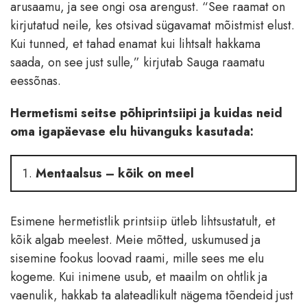
arusaamu, ja see ongi osa arengust. “See raamat on
kirjutatud neile, kes otsivad sügavamat mõistmist elust.
Kui tunned, et tahad enamat kui lihtsalt hakkama
saada, on see just sulle,” kirjutab Sauga raamatu
eessõnas.
Hermetismi seitse põhiprintsiipi ja kuidas neid
oma igapäevase elu hüvanguks kasutada:
Mentaalsus – kõik on meel
Esimene hermetistlik printsiip ütleb lihtsustatult, et
kõik algab meelest. Meie mõtted, uskumused ja
sisemine fookus loovad raami, mille sees me elu
kogeme. Kui inimene usub, et maailm on ohtlik ja
vaenulik, hakkab ta alateadlikult nägema tõendeid just