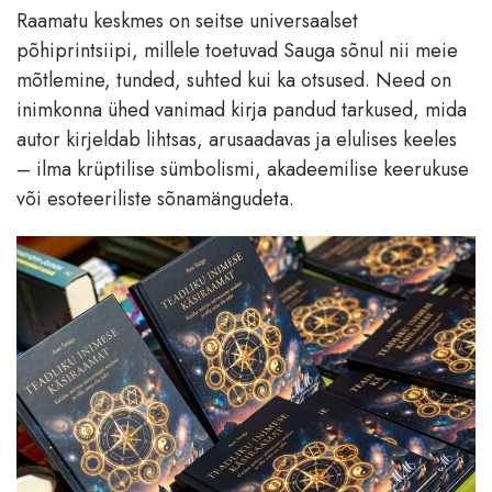
Raamatu keskmes on seitse universaalset
põhiprintsiipi, millele toetuvad Sauga sõnul nii meie
mõtlemine, tunded, suhted kui ka otsused. Need on
inimkonna ühed vanimad kirja pandud tarkused, mida
autor kirjeldab lihtsas, arusaadavas ja elulises keeles
– ilma krüptilise sümbolismi, akadeemilise keerukuse
või esoteeriliste sõnamängudeta.