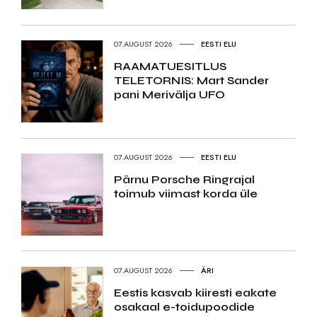
07.AUGUST 2026
EESTI ELU
RAAMATUESITLUS
TELETORNIS: Mart Sander
pani Merivälja UFO
07.AUGUST 2026
EESTI ELU
Pärnu Porsche Ringrajal
toimub viimast korda üle
07.AUGUST 2026
ÄRI
Eestis kasvab kiiresti eakate
osakaal e-toidupoodide