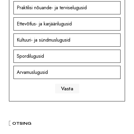
Praktilisi nõuande- ja terviselugusid
Ettevõtlus- ja karjäärilugusid
Kultuuri- ja sündmuslugusid
Spordilugusid
Arvamuslugusid
OTSING