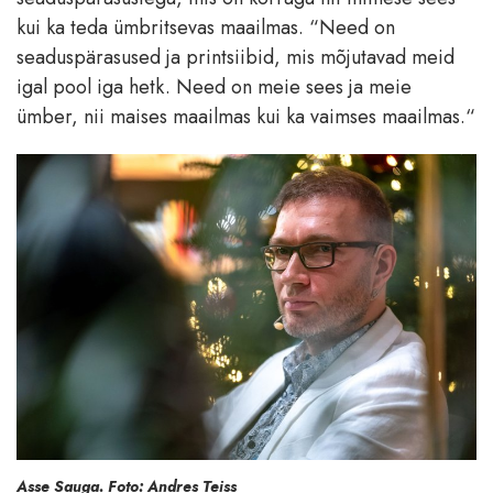
kui ka teda ümbritsevas maailmas. “Need on
seaduspärasused ja printsiibid, mis mõjutavad meid
igal pool iga hetk. Need on meie sees ja meie
ümber, nii maises maailmas kui ka vaimses maailmas.“
Asse Sauga. Foto: Andres Teiss