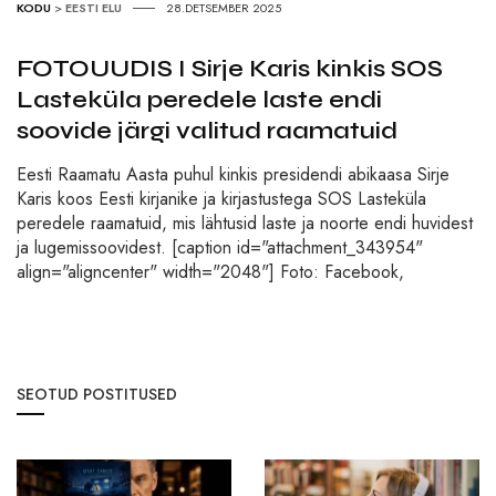
KODU
>
EESTI ELU
28.DETSEMBER 2025
FOTOUUDIS I Sirje Karis kinkis SOS
Lasteküla peredele laste endi
soovide järgi valitud raamatuid
Eesti Raamatu Aasta puhul kinkis presidendi abikaasa Sirje
Karis koos Eesti kirjanike ja kirjastustega SOS Lasteküla
peredele raamatuid, mis lähtusid laste ja noorte endi huvidest
ja lugemissoovidest. [caption id="attachment_343954"
align="aligncenter" width="2048"] Foto: Facebook,
SEOTUD POSTITUSED