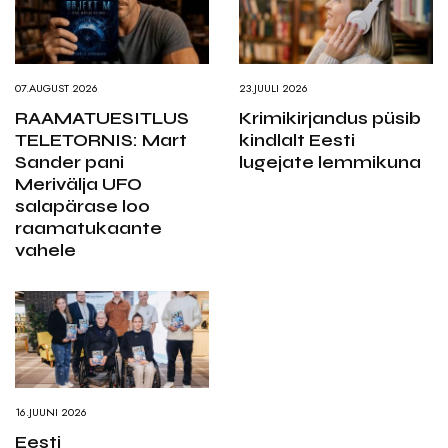
07.AUGUST 2026
23.JUULI 2026
RAAMATUESITLUS
Krimikirjandus püsib
TELETORNIS: Mart
kindlalt Eesti
Sander pani
lugejate lemmikuna
Merivälja UFO
salapärase loo
raamatukaante
vahele
16.JUUNI 2026
Eesti