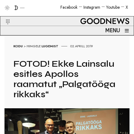
Facebook
Instagram
Youtube
X
≡
MENU
KODU
>
HINGELE
LUGEMIST
02.APRILL 2019
FOTOD! Ekke Lainsalu
esitles Apollos
raamatut „Palgatööga
rikkaks“