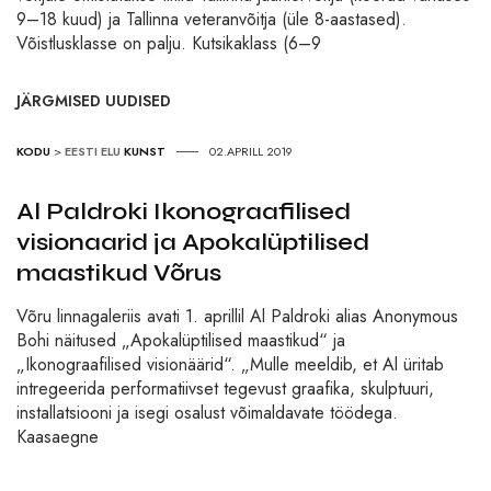
9–18 kuud) ja Tallinna veteranvõitja (üle 8-aastased).
Võistlusklasse on palju. Kutsikaklass (6–9
JÄRGMISED UUDISED
KODU
>
EESTI ELU
KUNST
02.APRILL 2019
Al Paldroki Ikonograafilised
visionaarid ja Apokalüptilised
maastikud Võrus
Võru linnagaleriis avati 1. aprillil Al Paldroki alias Anonymous
Bohi näitused „Apokalüptilised maastikud“ ja
„Ikonograafilised visionäärid“. „Mulle meeldib, et Al üritab
intregeerida performatiivset tegevust graafika, skulptuuri,
installatsiooni ja isegi osalust võimaldavate töödega.
Kaasaegne