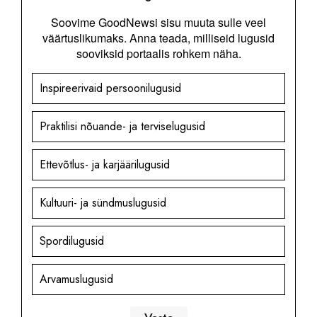
Soovime GoodNewsi sisu muuta sulle veel
väärtuslikumaks. Anna teada, milliseid lugusid
sooviksid portaalis rohkem näha.
Inspireerivaid persoonilugusid
Praktilisi nõuande- ja terviselugusid
Ettevõtlus- ja karjäärilugusid
Kultuuri- ja sündmuslugusid
Spordilugusid
Arvamuslugusid