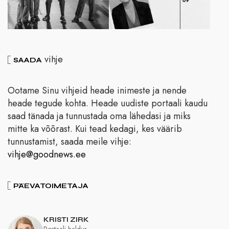
vihje
SAADA
Ootame Sinu vihjeid heade inimeste ja nende
heade tegude kohta. Heade uudiste portaali kaudu
saad tänada ja tunnustada oma lähedasi ja miks
mitte ka võõrast. Kui tead kedagi, kes väärib
tunnustamist, saada meile vihje:
vihje@goodnews.ee
PÄEVATOIMETAJA
KRISTI ZIRK
Portaali haldur