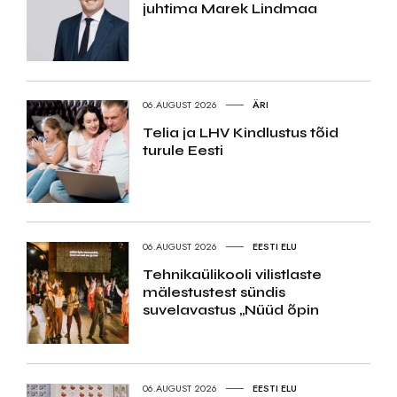
juhtima Marek Lindmaa
06.AUGUST 2026
ÄRI
Telia ja LHV Kindlustus tõid
turule Eesti
06.AUGUST 2026
EESTI ELU
Tehnikaülikooli vilistlaste
mälestustest sündis
suvelavastus „Nüüd õpin
06.AUGUST 2026
EESTI ELU