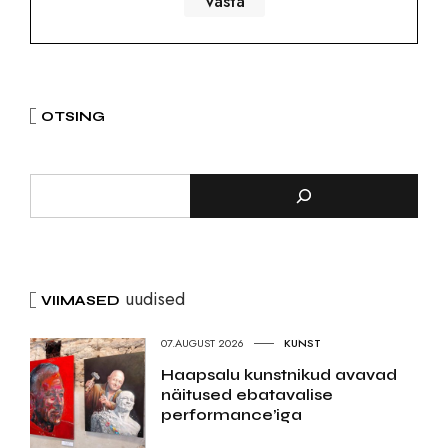
OTSING
uudised
VIIMASED
07.AUGUST 2026
KUNST
Haapsalu kunstnikud avavad
näitused ebatavalise
performance’iga