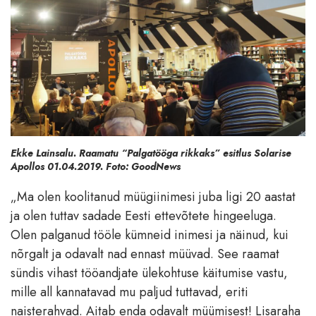
Ekke Lainsalu. Raamatu “Palgatööga rikkaks” esitlus Solarise
Apollos 01.04.2019. Foto: GoodNews
„Ma olen koolitanud müügiinimesi juba ligi 20 aastat
ja olen tuttav sadade Eesti ettevõtete hingeeluga.
Olen palganud tööle kümneid inimesi ja näinud, kui
nõrgalt ja odavalt nad ennast müüvad. See raamat
sündis vihast tööandjate ülekohtuse käitumise vastu,
mille all kannatavad mu paljud tuttavad, eriti
naisterahvad. Aitab enda odavalt müümisest! Lisaraha