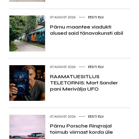
07.AUGUST 2026
EESTI ELU
Pärnu maantee viadukti
alused said tänavakunsti abil
07.AUGUST 2026
EESTI ELU
RAAMATUESITLUS
TELETORNIS: Mart Sander
pani Merivälja UFO
07.AUGUST 2026
EESTI ELU
Pärnu Porsche Ringrajal
toimub viimast korda üle