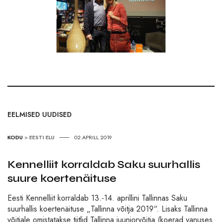
EELMISED UUDISED
KODU
>
EESTI ELU
02.APRILL 2019
Kennelliit korraldab Saku suurhallis
suure koertenäituse
Eesti Kennelliit korraldab 13.-14. aprillini Tallinnas Saku
suurhallis koertenäituse „Tallinna võitja 2019“. Lisaks Tallinna
võitjale omistatakse tiitlid Tallinna juuniorvõitja (koerad vanuses