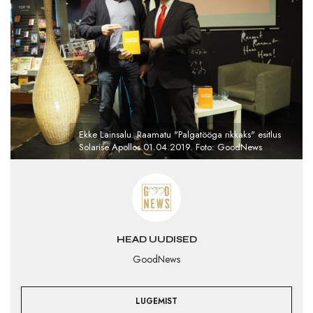
Ekke Lainsalu. Raamatu "Palgatööga rikkaks" esitlus
Solarise Apollos 01.04.2019. Foto: GoodNews
HEAD UUDISED
GoodNews
LUGEMIST