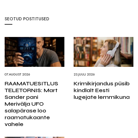
SEOTUD POSTITUSED
07.AUGUST 2026
23.JUULI 2026
RAAMATUESITLUS
Krimikirjandus püsib
TELETORNIS: Mart
kindlalt Eesti
Sander pani
lugejate lemmikuna
Merivälja UFO
salapärase loo
raamatukaante
vahele