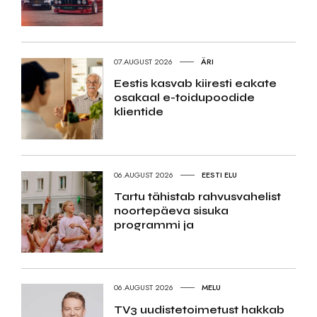
07.AUGUST 2026
ÄRI
Eestis kasvab kiiresti eakate
osakaal e-toidupoodide
klientide
06.AUGUST 2026
EESTI ELU
Tartu tähistab rahvusvahelist
noortepäeva sisuka
programmi ja
06.AUGUST 2026
MELU
TV3 uudistetoimetust hakkab