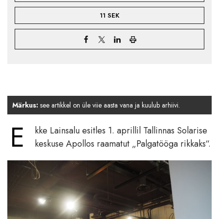
11 SEK
Märkus:
see artikkel on üle viie aasta vana ja kuulub arhiivi.
E
kke Lainsalu esitles 1. aprillil Tallinnas Solarise
keskuse Apollos raamatut „Palgatööga rikkaks“.