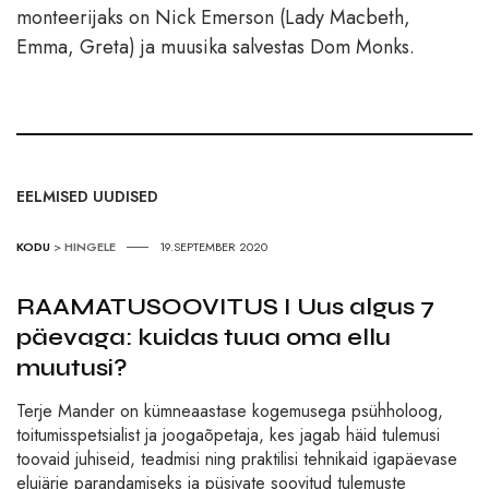
monteerijaks on Nick Emerson (Lady Macbeth,
Emma, Greta) ja muusika salvestas Dom Monks.
EELMISED UUDISED
KODU
>
HINGELE
19.SEPTEMBER 2020
RAAMATUSOOVITUS I Uus algus 7
päevaga: kuidas tuua oma ellu
muutusi?
Terje Mander on kümneaastase kogemusega psühholoog,
toitumisspetsialist ja joogaõpetaja, kes jagab häid tulemusi
toovaid juhiseid, teadmisi ning praktilisi tehnikaid igapäevase
elujärje parandamiseks ja püsivate soovitud tulemuste