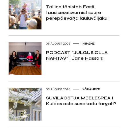
Tallinn tähistab Eesti
taasiseseisvumist suure
perepäevaga lauluväljakul
08.AUGUST 2026
INIMENE
PODCAST “JULGUS OLLA
NÄHTAV” I Jane Hassan:
08.AUGUST 2026
NÕUANDED
SUVILAOSTJA MEELESPEA I
Kuidas osta suvekodu targalt?