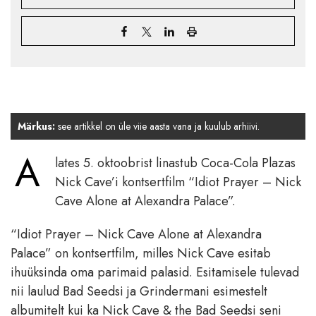
Märkus:
see artikkel on üle viie aasta vana ja kuulub arhiivi.
A
lates 5. oktoobrist linastub Coca-Cola Plazas
Nick Cave’i kontsertfilm “Idiot Prayer – Nick
Cave Alone at Alexandra Palace”.
“Idiot Prayer – Nick Cave Alone at Alexandra
Palace” on kontsertfilm, milles Nick Cave esitab
ihuüksinda oma parimaid palasid. Esitamisele tulevad
nii laulud Bad Seedsi ja Grindermani esimestelt
albumitelt kui ka Nick Cave & the Bad Seedsi seni