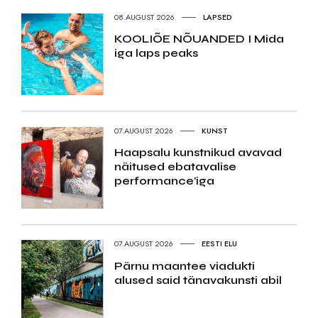
08.AUGUST 2026
LAPSED
KOOLIÕE NÕUANDED I Mida
iga laps peaks
07.AUGUST 2026
KUNST
Haapsalu kunstnikud avavad
näitused ebatavalise
performance’iga
07.AUGUST 2026
EESTI ELU
Pärnu maantee viadukti
alused said tänavakunsti abil