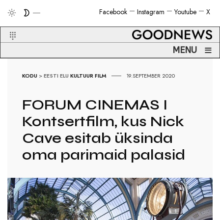
Facebook
Instagram
Youtube
X
≡
MENU
KODU
>
EESTI ELU
KULTUUR
FILM
19.SEPTEMBER 2020
FORUM CINEMAS I
Kontsertfilm, kus Nick
Cave esitab üksinda
oma parimaid palasid