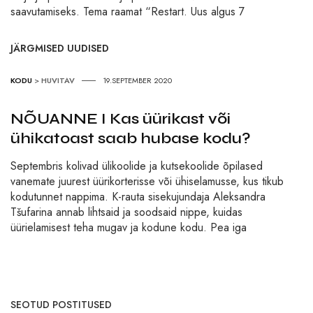
saavutamiseks. Tema raamat “Restart. Uus algus 7
JÄRGMISED UUDISED
KODU
>
HUVITAV
19.SEPTEMBER 2020
NÕUANNE I Kas üürikast või
ühikatoast saab hubase kodu?
Septembris kolivad ülikoolide ja kutsekoolide õpilased
vanemate juurest üürikorterisse või ühiselamusse, kus tikub
kodutunnet nappima. K-rauta sisekujundaja Aleksandra
Tšufarina annab lihtsaid ja soodsaid nippe, kuidas
üürielamisest teha mugav ja kodune kodu. Pea iga
SEOTUD POSTITUSED