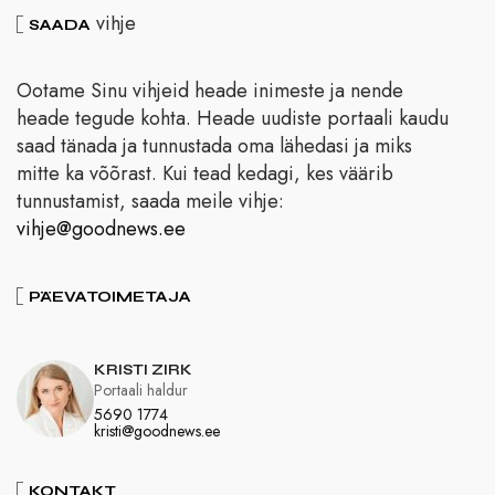
vihje
SAADA
Ootame Sinu vihjeid heade inimeste ja nende
heade tegude kohta. Heade uudiste portaali kaudu
saad tänada ja tunnustada oma lähedasi ja miks
mitte ka võõrast. Kui tead kedagi, kes väärib
tunnustamist, saada meile vihje:
vihje@goodnews.ee
PÄEVATOIMETAJA
KRISTI ZIRK
Portaali haldur
5690 1774
kristi@goodnews.ee
KONTAKT