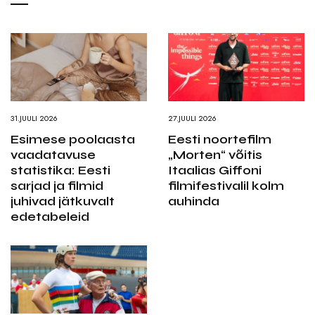
31.JUULI 2026
27.JUULI 2026
Esimese poolaasta
Eesti noortefilm
vaadatavuse
„Morten“ võitis
statistika: Eesti
Itaalias Giffoni
sarjad ja filmid
filmifestivalil kolm
juhivad jätkuvalt
auhinda
edetabeleid