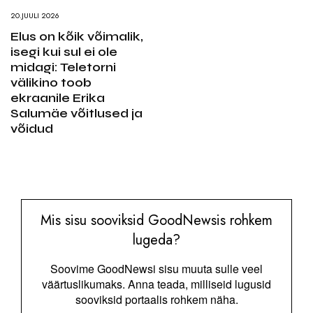
20.JUULI 2026
Elus on kõik võimalik,
isegi kui sul ei ole
midagi: Teletorni
välikino toob
ekraanile Erika
Salumäe võitlused ja
võidud
Mis sisu sooviksid GoodNewsis rohkem
lugeda?
Soovime GoodNewsi sisu muuta sulle veel
väärtuslikumaks. Anna teada, milliseid lugusid
sooviksid portaalis rohkem näha.