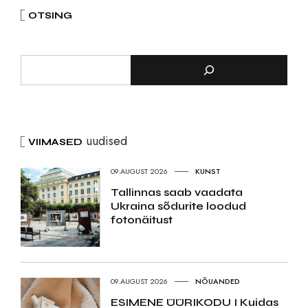
OTSING
uudised
VIIMASED
09.AUGUST 2026
KUNST
Tallinnas saab vaadata
Ukraina sõdurite loodud
fotonäitust
09.AUGUST 2026
NÕUANDED
ESIMENE ÜÜRIKODU I Kuidas