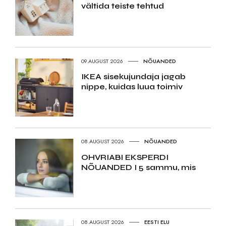
vältida teiste tehtud
09.AUGUST 2026
NÕUANDED
IKEA sisekujundaja jagab
nippe, kuidas luua toimiv
08.AUGUST 2026
NÕUANDED
OHVRIABI EKSPERDI
NÕUANDED I 5 sammu, mis
08.AUGUST 2026
EESTI ELU