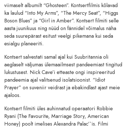
viimaselt albumilt “Ghosteen”. Kontsertfilmis kõlavad
ka laulud “Into My Arms”, “The Mercy Seat”, “Higgs
Boson Blues” ja “Girl in Amber”. Kontsert filmiti selle
aasta juunikuus ning nüüd on fännidel võimalus näha
seda suurepärast esitust veelgi pikemana kui seda
esialgu planeeriti.
Kontsert salvestati samal ajal kui Suubritannia oli
aeglaselt väljumas ülemaailmsest pandeemiast tingitud
lukustusest. Nick Cave’i etteaste ongi inspireeritud
pandeemia ajal valitsenud isolatsioonist. “Idiot
Prayer” on suveniir veidrast ja ebakindlast ajast meie
ajaloos.
Kontsert filmiti üles auhinnatud operaatori Robbie
Ryani (The Favourite, Marriage Story, American
Honey) poolt imelises Alexandra Palac’`is. Filmi