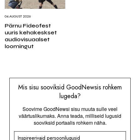
04.AUGUST 2026
Pärnu Fideofest
uuris kehakeskset
audiovisuaalset
loomingut
Mis sisu sooviksid GoodNewsis rohkem
lugeda?
Soovime GoodNewsi sisu muuta sulle veel
väärtuslikumaks. Anna teada, milliseid lugusid
sooviksid portaalis rohkem näha.
Inspireerivaid persoonilugusid