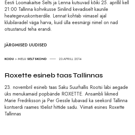
Eesti Loomakaitse Selts ja Lenna kutsuvad kõiki 25. aprillil kell
21:00 Tallinna kohvikusse Sinilind kevadiselt kaunile
heategevuskontserdile. Lennat kohtab viimasel ajal
klubilavadel väga harva, kuid ülla eesmärgi nimel on nad
otsustanud teha erandi.
JÄRGMISED UUDISED
KODU
>
MELU
SELTSKOND
23.APRILL 2014
Roxette esineb taas Tallinnas
23. novembril esineb taas Saku Suurhallis Rootsi läbi aegade
üks menukamaid popbände ROXETTE. Ansambli liikmed
Marie Fredriksson ja Per Gessle lubavad ka seekord Tallinna
kontserdi raames tõelist hittide sadu. Viimati esines Roxette
Tallinnas