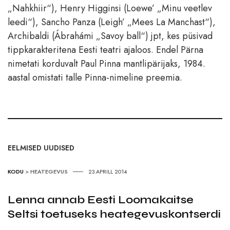
„Nahkhiir“), Henry Higginsi (Loewe’ „Minu veetlev
leedi“), Sancho Panza (Leigh’ „Mees La Manchast“),
Archibaldi (Ábrahámi „Savoy ball“) jpt, kes püsivad
tippkarakteritena Eesti teatri ajaloos. Endel Pärna
nimetati korduvalt Paul Pinna mantlipärijaks, 1984.
aastal omistati talle Pinna-nimeline preemia.
EELMISED UUDISED
KODU
>
HEATEGEVUS
23.APRILL 2014
Lenna annab Eesti Loomakaitse
Seltsi toetuseks heategevuskontserdi