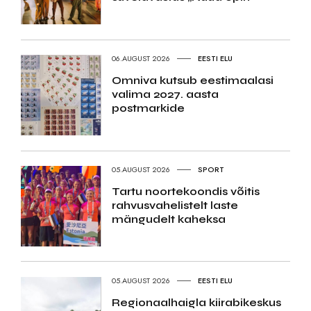
06.AUGUST 2026
EESTI ELU
Omniva kutsub eestimaalasi
valima 2027. aasta
postmarkide
05.AUGUST 2026
SPORT
Tartu noortekoondis võitis
rahvusvahelistelt laste
mängudelt kaheksa
05.AUGUST 2026
EESTI ELU
Regionaalhaigla kiirabikeskus