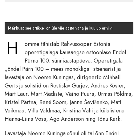
Märkus:
see artikkel on üle viie aasta vana ja kuulub arhiivi.
H
omme tähistab Rahvusooper Estonia
operetigalaga kauaaegse estoonlase Endel
Pärna 100. sünniaastapäeva. Operetigala
„Endel Pärn 100 – mees monokliga“ stsenarist ja
lavastaja on Neeme Kuningas, dirigeerib Mihhail
Gerts ja solistid on Rostislav Gurjev, Andres Köster,
Mart Laur, Mart Madiste, Väino Puura, Urmas Põldma,
Kristel Pärtna, René Soom, Janne Ševtšenko, Mati
Vaikmaa, Villu Valdmaa, Kristina Vähi ja külalistena
Hanna-Liina Võsa, Ago Anderson ning Tõnu Kark.
Lavastaja Neeme Kuninga sõnul oli tal õnn Endel