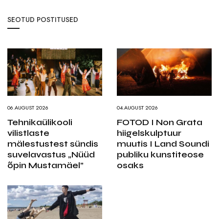
SEOTUD POSTITUSED
06.AUGUST 2026
04.AUGUST 2026
Tehnikaülikooli
FOTOD I Non Grata
vilistlaste
hiigelskulptuur
mälestustest sündis
muutis I Land Soundi
suvelavastus „Nüüd
publiku kunstiteose
õpin Mustamäel”
osaks