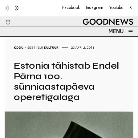
Facebook
Instagram
Youtube
X
≡
MENU
KODU
>
EESTI ELU
KULTUUR
23.APRILL 2014
Estonia tähistab Endel
Pärna 100.
sünniaastapäeva
operetigalaga