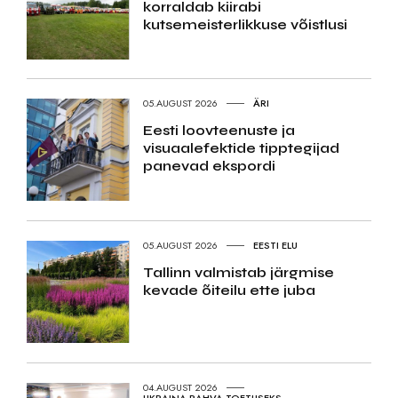
korraldab kiirabi
kutsemeisterlikkuse võistlusi
05.AUGUST 2026
ÄRI
Eesti loovteenuste ja
visuaalefektide tipptegijad
panevad ekspordi
05.AUGUST 2026
EESTI ELU
Tallinn valmistab järgmise
kevade õiteilu ette juba
04.AUGUST 2026
UKRAINA RAHVA TOETUSEKS