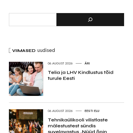
uudised
VIIMASED
06.AUGUST 2026
ÄRI
Telia ja LHV Kindlustus tõid
turule Eesti
06.AUGUST 2026
EESTI ELU
Tehnikaülikooli vilistlaste
mälestustest sündis
suvelavastus „Nüüd õpin