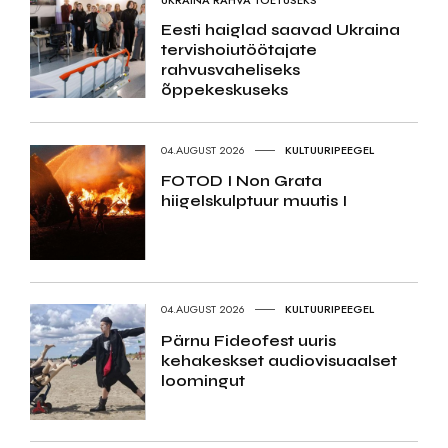
Eesti haiglad saavad Ukraina
tervishoiutöötajate
rahvusvaheliseks
õppekeskuseks
04.AUGUST 2026
KULTUURIPEEGEL
FOTOD I Non Grata
hiigelskulptuur muutis I
04.AUGUST 2026
KULTUURIPEEGEL
Pärnu Fideofest uuris
kehakeskset audiovisuaalset
loomingut