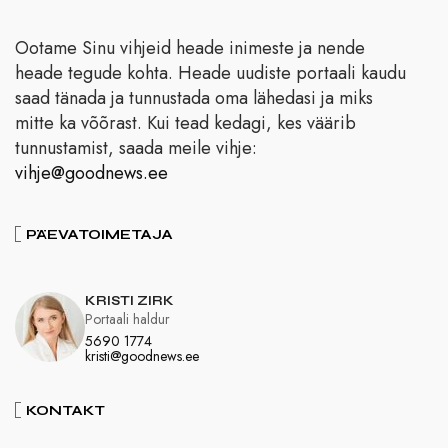
Ootame Sinu vihjeid heade inimeste ja nende
heade tegude kohta. Heade uudiste portaali kaudu
saad tänada ja tunnustada oma lähedasi ja miks
mitte ka võõrast. Kui tead kedagi, kes väärib
tunnustamist, saada meile vihje:
vihje@goodnews.ee
PÄEVATOIMETAJA
KRISTI ZIRK
Portaali haldur
5690 1774
kristi@goodnews.ee
KONTAKT