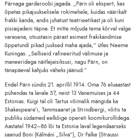
Pärnaga garderoobi jagada. „Pärn oli ekspert, kes
õpetas pikajuukselisele rokimehele, kuidas väärikalt
frakki kanda, andis juhatust teatrieetikast ja oli kuni
pisiasjadeni täpne. Et mitte mõjuda tema kõrval valge
varesena, otsustasin pärast esimest frakikandmise
õppetundi pikad juuksed maha ajada,“ ütles Neeme
Kuningas. „Selliseid rafineeritud välimuse ja
maneeridega näitlejaisiksusi, nagu Pärn, on
tänapäeval kahjuks väheks jäänud.“
Endel Pärn sündis 21. aprillil 1914. Oma 76 eluaastast
pühendas ta lavale 57, neist 13 Vanemuises ja 44
Estonias. Kuigi tal oli Tartus võimalik mängida ka
Shakespeare’i, Tammsaaret ja Strindbergi, võitis ta
publiku südamed eelkõige opereti koomikurollidega.
Aastatel 1942–86 lõi ta Estonia laval legendaarseks
saanud Boni (Kálmáni „Silva“), Dr Falke (Straussi