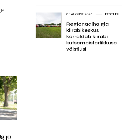
ga
05.AUGUST 2026
EESTI ELU
Regionaalhaigla
kiirabikeskus
korraldab kiirabi
kutsemeisterlikkuse
võistlusi
g ja