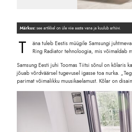
Märkus:
see artikkel on üle viie aasta vana ja kuulub arhiivi.
T
äna tuleb Eestis müügile Samsungi juhtmeva
Ring Radiator tehnoloogia, mis võimaldab mu
Samsung Eesti juhi Toomas Tiitsi sõnul on kõlaris k
jõuab võrdväärsel tugevusel igasse toa nurka. „Te
parimat võimalikku muusikaelamust. Kõlar on disainit