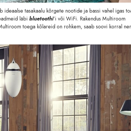
b ideaalse tasakaalu kõrgete nootide ja bassi vahel igas to
seadmeid läbi
bluetoothi
’i või WiFi. Rakendus Multiroom
ui Multiroom toega kõlareid on rohkem, saab soovi korral ne