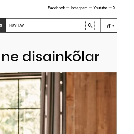
Facebook
Instagram
Youtube
X
RI
HUVITAV
TAVALINE
KESKMINE
lne disainkõlar
SUUR