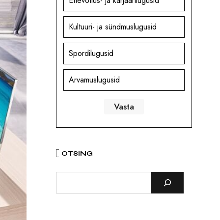
Ettevõtlus- ja karjäärilugusid
Kultuuri- ja sündmuslugusid
Spordilugusid
Arvamuslugusid
OTSING