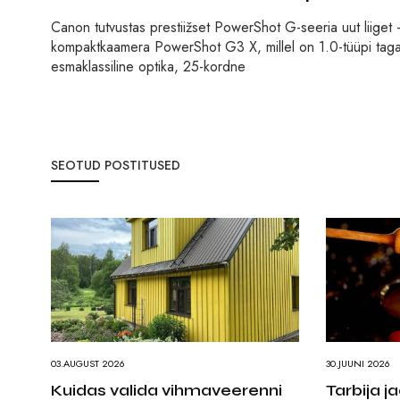
Canon tutvustas prestiižset PowerShot G-seeria uut lii
kompaktkaamera PowerShot G3 X, millel on 1.0-tüüpi ta
esmaklassiline optika, 25-kordne
SEOTUD POSTITUSED
03.AUGUST 2026
30.JUUNI 2026
Kuidas valida vihmaveerenni
Tarbija 