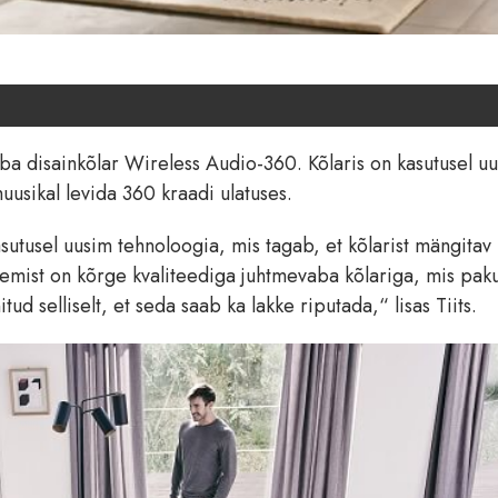
ba disainkõlar Wireless Audio-360. Kõlaris on kasutusel u
usikal levida 360 kraadi ulatuses.
asutusel uusim tehnoloogia, mis tagab, et kõlarist mängitav 
gemist on kõrge kvaliteediga juhtmevaba kõlariga, mis pak
ud selliselt, et seda saab ka lakke riputada,“ lisas Tiits.