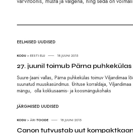
värvitoonis, musta ja valgena, ning seda on võima
EELMISED UUDISED
KODU
>
EESTI ELU
18.JUUNI 2015
27. juunil toimub Pärna puhkekülas
Suure-Jaani vallas, Pärna puhkekülas toimuv Viljandimaa lõõt
suunatud muusikasündmus. Ürituse korraldaja, Viljandimaa L
mängu, olla kokkusaamis- ja koosmängukohaks
JÄRGMISED UUDISED
KODU
>
ÄRI
TOODE
18.JUUNI 2015
Canon tutvustab uut kompaktkaa