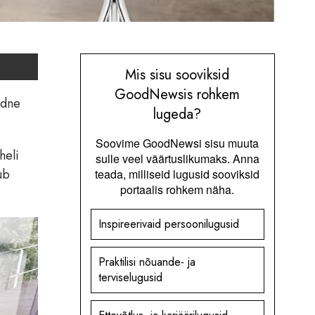
Mis sisu sooviksid
GoodNewsis rohkem
udne
lugeda?
Soovime GoodNewsi sisu muuta
heli
sulle veel väärtuslikumaks. Anna
ub
teada, milliseid lugusid sooviksid
portaalis rohkem näha.
Inspireerivaid persoonilugusid
Praktilisi nõuande- ja
terviselugusid