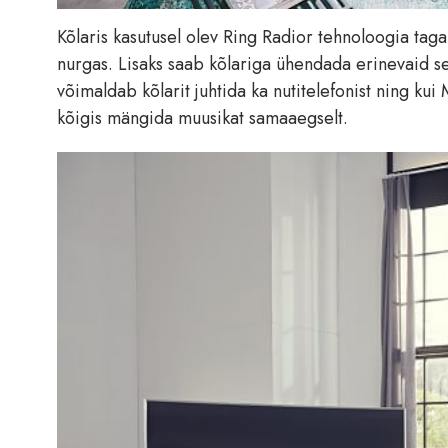
Kõlaris kasutusel olev Ring Radior tehnoloogia taga
nurgas. Lisaks saab kõlariga ühendada erinevaid 
võimaldab kõlarit juhtida ka nutitelefonist ning k
kõigis mängida muusikat samaaegselt.