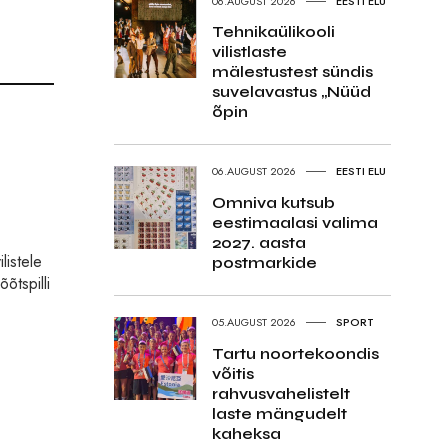
06.AUGUST 2026
EESTI ELU
Tehnikaülikooli
vilistlaste
mälestustest sündis
suvelavastus „Nüüd
õpin
06.AUGUST 2026
EESTI ELU
Omniva kutsub
eestimaalasi valima
2027. aasta
listele
postmarkide
õtspilli
05.AUGUST 2026
SPORT
Tartu noortekoondis
võitis
rahvusvahelistelt
laste mängudelt
kaheksa