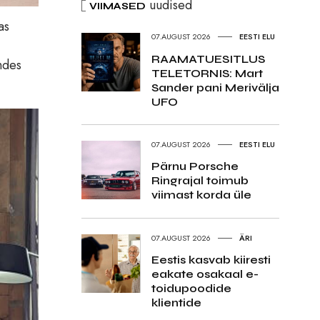
uudised
VIIMASED
as
07.AUGUST 2026
EESTI ELU
RAAMATUESITLUS
ndes
TELETORNIS: Mart
Sander pani Merivälja
UFO
07.AUGUST 2026
EESTI ELU
Pärnu Porsche
Ringrajal toimub
viimast korda üle
07.AUGUST 2026
ÄRI
Eestis kasvab kiiresti
eakate osakaal e-
toidupoodide
klientide