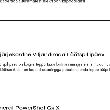
lik soetada suurematest elektroonikapoodidest.
 järjekordne Viljandimaa Lõõtspillipäev
spillipäev on kõigile teppo tüüpi lõõtspilli mängijatele ja muidu huvi
õõtspilliklubi, on loodud eesmärgiga populariseerida teppo tüüpi lõ
merat PowerShot G3 X