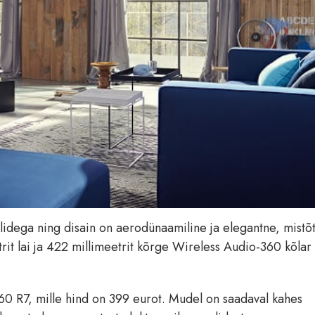
alidega ning disain on aerodünaamiline ja elegantne, mistõt
trit lai ja 422 millimeetrit kõrge Wireless Audio-360 kõlar
60 R7, mille hind on 399 eurot. Mudel on saadaval kahes