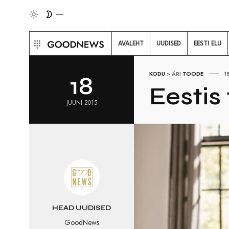
AVALEHT
UUDISED
EESTI ELU
KODU
>
ÄRI
TOODE
1
18
Eestis
JUUNI 2015
HEAD UUDISED
GoodNews