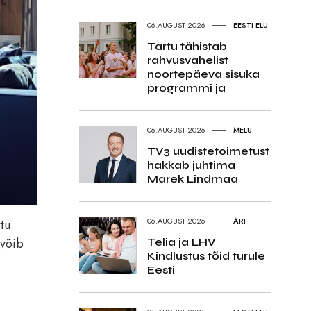
06.AUGUST 2026
EESTI ELU
Tartu tähistab
rahvusvahelist
noortepäeva sisuka
programmi ja
06.AUGUST 2026
MELU
TV3 uudistetoimetust
hakkab juhtima
Marek Lindmaa
06.AUGUST 2026
ÄRI
tu
 võib
Telia ja LHV
Kindlustus tõid turule
Eesti