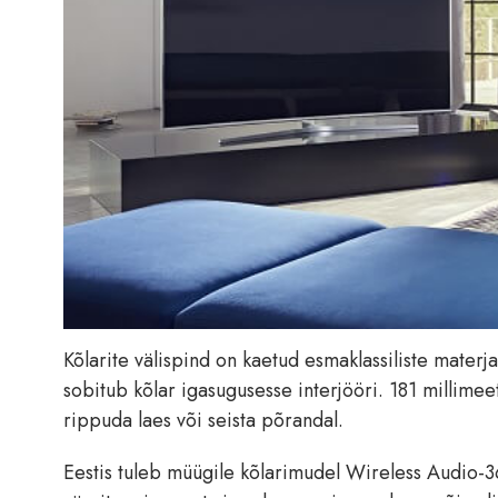
Kõlarite välispind on kaetud esmaklassiliste materj
sobitub kõlar igasugusesse interjööri. 181 millimee
rippuda laes või seista põrandal.
Eestis tuleb müügile kõlarimudel Wireless Audio-3