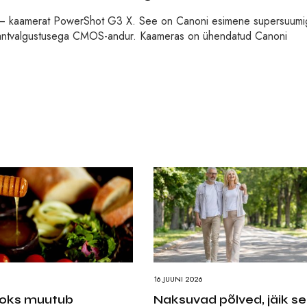
get – kaamerat PowerShot G3 X. See on Canoni esimene supersuumi
gantvalgustusega CMOS-andur. Kaameras on ühendatud Canoni
16.JUUNI 2026
jaoks muutub
Naksuvad põlved, jäik sel