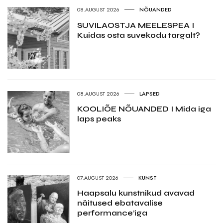
08.AUGUST 2026
NÕUANDED
SUVILAOSTJA MEELESPEA I
Kuidas osta suvekodu targalt?
08.AUGUST 2026
LAPSED
KOOLIÕE NÕUANDED I Mida iga
laps peaks
07.AUGUST 2026
KUNST
Haapsalu kunstnikud avavad
näitused ebatavalise
performance’iga