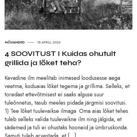
NÕUANDED
18.APRILL 2026
4 SOOVITUST I Kuidas ohutult
grillida ja lõket teha?
Kevadine ilm meelitab inimesed loodusesse aega
veetma, koduaias lõket tegema ja grillima. Selleks, et
toredast ettevõtmisest ei saaks alguse suur
tuleõnnetus, tasub meeles pidada järgmisi soovitusi.
1) Tee lõket tuulevaikse ilmaga Oma aias lõket tehes
tuleb selleks valida tuulevaikne ilm ning jälgida, et
sädemed ja tuli ei ohustaks hooneid ja ümbruskonda.
Samuti tuleb arvestada, et […]