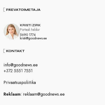
PÄEVATOIMETAJA
KRISTI ZIRK
Portaali haldur
5690 1774
kristi@goodnews.ee
KONTAKT
info@goodnews.ee
+372 5551 7551
Privaatsuspoliitika
Reklaam
:
reklaam@goodnews.ee