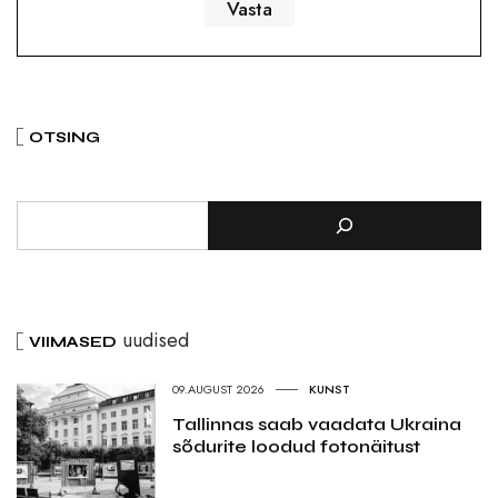
OTSING
uudised
VIIMASED
09.AUGUST 2026
KUNST
Tallinnas saab vaadata Ukraina
sõdurite loodud fotonäitust