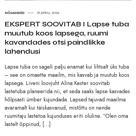
NÕUANDED
19.APRILL 2026
EKSPERT SOOVITAB I Lapse tuba
muutub koos lapsega, ruumi
kavandades otsi paindlikke
lahendusi
Lapse tuba on sageli palju enamat kui lihtsalt üks tuba
– see on omaette maailm, mis kasvab ja muutub koos
lapsega. Liveni loovjuht Alina Kester soovitab
lastetuba planeerida nii, et seda saaks lapse kasvades
hõlpsasti ümber kujundada. Lapsed tajuvad maailma
avaramalt kui täiskasvanud, mistõttu on nende
ruumitaju lastetoa kujunduses eriti oluline. “Olen oma
lastelt õppinud, […]