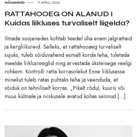
NÕUANDED
11.APRILL 2026
RATTAHOOEG ON ALANUD I
Kuidas liikluses turvaliselt liigelda?
Ilmade soojenedes kohtab teedel üha enam jalgrattaid
ja kergliikureid. Selleks, et rattahooaeg turvaliselt
sujuks, tuleb sõiduvahend esmalt korda teha, tuletada
meelde liiklusreeglid ning arvestada üksteisega veelgi
rohkem. Kontrolli ratta korrasolekut Enne liiklusesse
minekut tuleb ratas puhtaks teha ja veenduda, et
sõiduk on tehniliselt korras. „Pikalt rõdul, kuuris või
muus külmale ja niiskusele avatud kohas seisnud […]