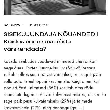
NÕUANDED
12.APRILL 2026
SISEKUJUNDAJA NÕUANDED I
Kuidas enne suve rõdu
värskendada?
Kevade saabudes veedavad inimesed üha rohkem
aega õues. Korteri juurde kuuluv rõdu või terrass
pakub selleks suurepärast võimalust, ent sageli jääb
selle potentsiaal lõpuni kasutamata. Kuigi enam kui
pooled Eesti inimesed (56%) kasutab oma rõdu
raamatute lugemiseks või kohvi nautimiseks, on see ka
sage paik pesu kuivatamiseks (29%) ja taimede
kasvatamiseks (27%) ning peaaegu iga […]