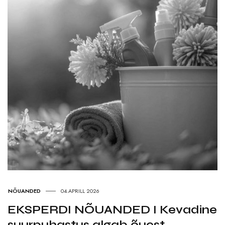
NÕUANDED
04.APRILL 2026
EKSPERDI NÕUANDED I Kevadine
suurpuhastus algab õuest