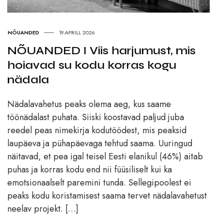
NÕUANDED
19.APRILL 2026
NÕUANDED I Viis harjumust, mis
hoiavad su kodu korras kogu
nädala
Nädalavahetus peaks olema aeg, kus saame
töönädalast puhata. Siiski koostavad paljud juba
reedel peas nimekirja kodutöödest, mis peaksid
laupäeva ja pühapäevaga tehtud saama. Uuringud
näitavad, et pea igal teisel Eesti elanikul (46%) aitab
puhas ja korras kodu end nii füüsiliselt kui ka
emotsionaalselt paremini tunda. Sellegipoolest ei
peaks kodu koristamisest saama tervet nädalavahetust
neelav projekt. […]