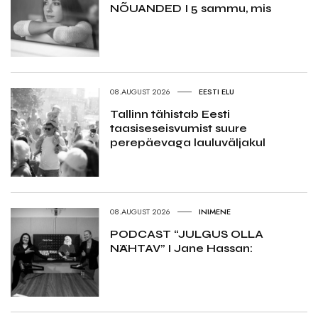
NÕUANDED I 5 sammu, mis
08.AUGUST 2026
EESTI ELU
Tallinn tähistab Eesti
taasiseseisvumist suure
perepäevaga lauluväljakul
08.AUGUST 2026
INIMENE
PODCAST “JULGUS OLLA
NÄHTAV” I Jane Hassan: