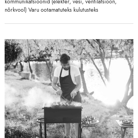
kommunikatsioonid (elekter, vesi, ventilatsioon,
nõrkvool) Varu ootamatuteks kulutusteks