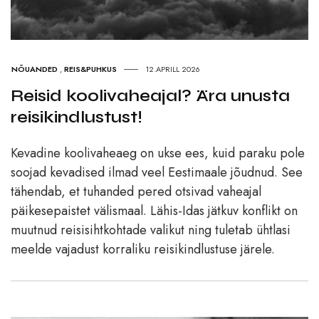
NÕUANDED
,
REIS&PUHKUS
12.APRILL 2026
Reisid koolivaheajal? Ära unusta
reisikindlustust!
Kevadine koolivaheaeg on ukse ees, kuid paraku pole
soojad kevadised ilmad veel Eestimaale jõudnud. See
tähendab, et tuhanded pered otsivad vaheajal
päikesepaistet välismaal. Lähis-Idas jätkuv konflikt on
muutnud reisisihtkohtade valikut ning tuletab ühtlasi
meelde vajadust korraliku reisikindlustuse järele.