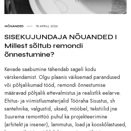
NÕUANDED
18.APRILL 2026
SISEKUJUNDAJA NÕUANDED I
Millest sõltub remondi
õnnestumine?
Kevade saabumine tähendab sageli kodu
värskendamist. Olgu plaanis väiksemad parandused
või põhjalikumad tööd, remondi õnnestumise
määravad põhjalik ettevalmistus ja realistlik eelarve.
Ehitus- ja viimistlusmaterjalid Tööraha Sisustus, sh
santehnika, valgustid, uksed, mööbel, tekstiilid jne
Suurema remonttöö puhul ka projekteerimine
(arhitekt ja insener), lammutus, load ja kooskõlastused,