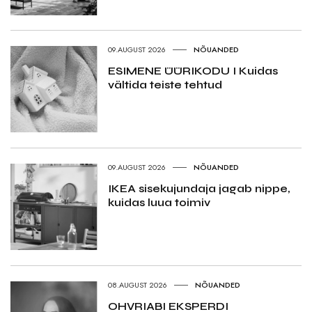
09.AUGUST 2026
NÕUANDED
ESIMENE ÜÜRIKODU I Kuidas
vältida teiste tehtud
09.AUGUST 2026
NÕUANDED
IKEA sisekujundaja jagab nippe,
kuidas luua toimiv
08.AUGUST 2026
NÕUANDED
OHVRIABI EKSPERDI