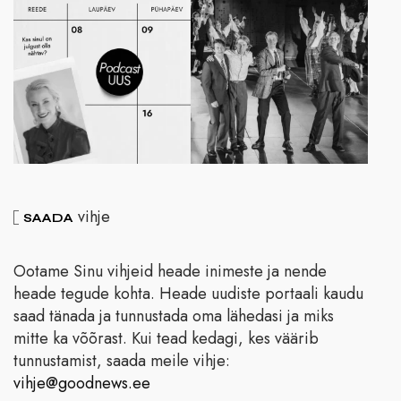
vihje
SAADA
Ootame Sinu vihjeid heade inimeste ja nende
heade tegude kohta. Heade uudiste portaali kaudu
saad tänada ja tunnustada oma lähedasi ja miks
mitte ka võõrast. Kui tead kedagi, kes väärib
tunnustamist, saada meile vihje:
vihje@goodnews.ee