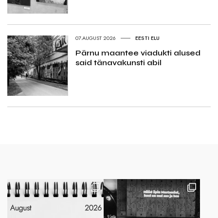
07.AUGUST 2026
EESTI ELU
Pärnu maantee viadukti alused
said tänavakunsti abil