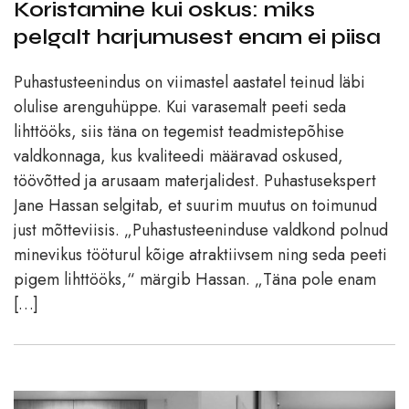
Koristamine kui oskus: miks
pelgalt harjumusest enam ei piisa
Puhastusteenindus on viimastel aastatel teinud läbi
olulise arenguhüppe. Kui varasemalt peeti seda
lihttööks, siis täna on tegemist teadmistepõhise
valdkonnaga, kus kvaliteedi määravad oskused,
töövõtted ja arusaam materjalidest. Puhastusekspert
Jane Hassan selgitab, et suurim muutus on toimunud
just mõtteviisis. „Puhastusteeninduse valdkond polnud
minevikus tööturul kõige atraktiivsem ning seda peeti
pigem lihttööks,“ märgib Hassan. „Täna pole enam
[…]