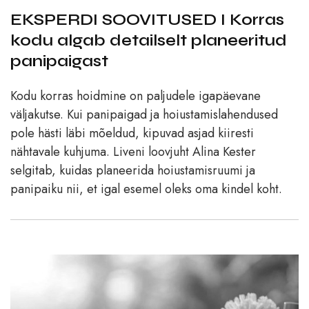
EKSPERDI SOOVITUSED I Korras
kodu algab detailselt planeeritud
panipaigast
Kodu korras hoidmine on paljudele igapäevane
väljakutse. Kui panipaigad ja hoiustamislahendused
pole hästi läbi mõeldud, kipuvad asjad kiiresti
nähtavale kuhjuma. Liveni loovjuht Alina Kester
selgitab, kuidas planeerida hoiustamisruumi ja
panipaiku nii, et igal esemel oleks oma kindel koht.