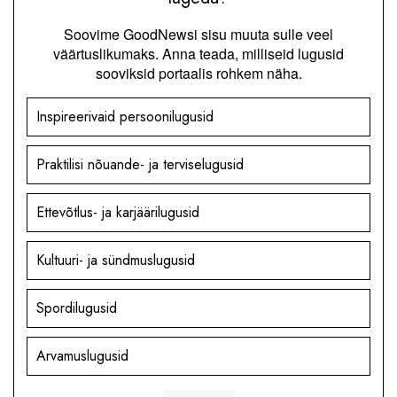
Soovime GoodNewsi sisu muuta sulle veel
väärtuslikumaks. Anna teada, milliseid lugusid
sooviksid portaalis rohkem näha.
Inspireerivaid persoonilugusid
Praktilisi nõuande- ja terviselugusid
Ettevõtlus- ja karjäärilugusid
Kultuuri- ja sündmuslugusid
Spordilugusid
Arvamuslugusid