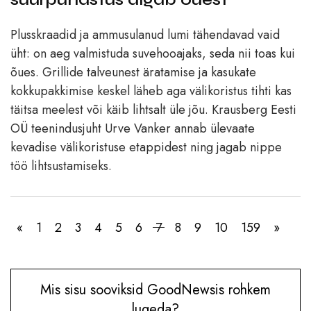
Plusskraadid ja ammusulanud lumi tähendavad vaid
üht: on aeg valmistuda suvehooajaks, seda nii toas kui
õues. Grillide talveunest äratamise ja kasukate
kokkupakkimise keskel läheb aga välikoristus tihti kas
täitsa meelest või käib lihtsalt üle jõu. Krausberg Eesti
OÜ teenindusjuht Urve Vanker annab ülevaate
kevadise välikoristuse etappidest ning jagab nippe
töö lihtsustamiseks.
«
1
2
3
4
5
6
7
8
9
10
159
»
Mis sisu sooviksid GoodNewsis rohkem
lugeda?