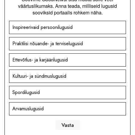
väärtuslikumaks. Anna teada, milliseid lugusid
sooviksid portaalis rohkem näha.
Inspireerivaid persoonilugusid
Praktilisi nõuande- ja terviselugusid
Ettevõtlus- ja karjäärilugusid
Kultuuri- ja sündmuslugusid
Spordilugusid
Arvamuslugusid