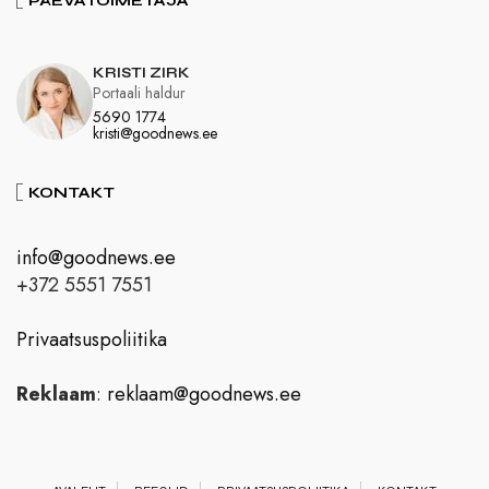
PÄEVATOIMETAJA
KRISTI ZIRK
Portaali haldur
5690 1774
kristi@goodnews.ee
KONTAKT
info@goodnews.ee
+372 5551 7551
Privaatsuspoliitika
Reklaam
:
reklaam@goodnews.ee