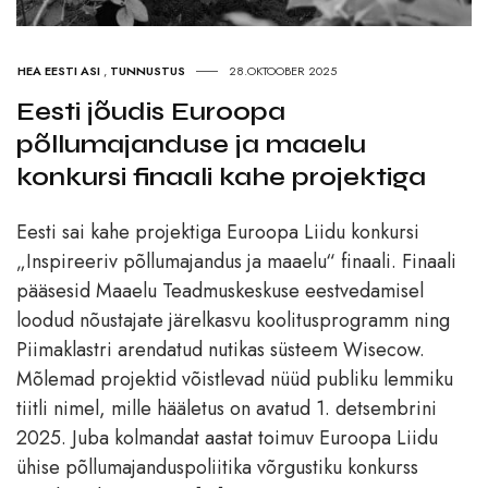
HEA EESTI ASI
,
TUNNUSTUS
28.OKTOOBER 2025
Eesti jõudis Euroopa
põllumajanduse ja maaelu
konkursi finaali kahe projektiga
Eesti sai kahe projektiga Euroopa Liidu konkursi
„Inspireeriv põllumajandus ja maaelu“ finaali. Finaali
pääsesid Maaelu Teadmuskeskuse eestvedamisel
loodud nõustajate järelkasvu koolitusprogramm ning
Piimaklastri arendatud nutikas süsteem Wisecow.
Mõlemad projektid võistlevad nüüd publiku lemmiku
tiitli nimel, mille hääletus on avatud 1. detsembrini
2025. Juba kolmandat aastat toimuv Euroopa Liidu
ühise põllumajanduspoliitika võrgustiku konkurss