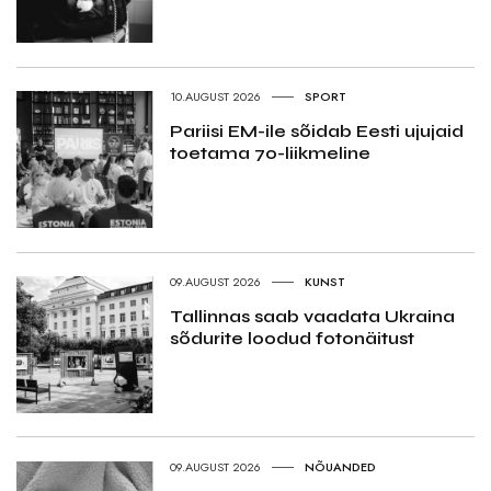
10.AUGUST 2026
SPORT
Pariisi EM-ile sõidab Eesti ujujaid
toetama 70-liikmeline
09.AUGUST 2026
KUNST
Tallinnas saab vaadata Ukraina
sõdurite loodud fotonäitust
09.AUGUST 2026
NÕUANDED