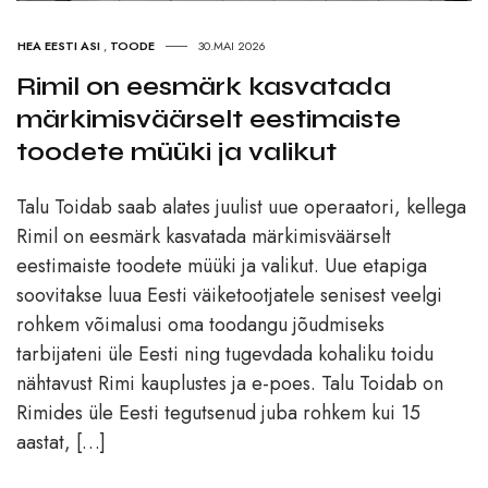
HEA EESTI ASI
,
TOODE
30.MAI 2026
Rimil on eesmärk kasvatada
märkimisväärselt eestimaiste
toodete müüki ja valikut
Talu Toidab saab alates juulist uue operaatori, kellega
Rimil on eesmärk kasvatada märkimisväärselt
eestimaiste toodete müüki ja valikut. Uue etapiga
soovitakse luua Eesti väiketootjatele senisest veelgi
rohkem võimalusi oma toodangu jõudmiseks
tarbijateni üle Eesti ning tugevdada kohaliku toidu
nähtavust Rimi kauplustes ja e-poes. Talu Toidab on
Rimides üle Eesti tegutsenud juba rohkem kui 15
aastat, […]