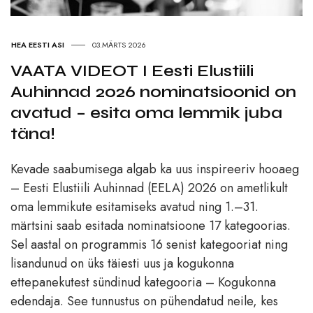
HEA EESTI ASI
03.MÄRTS 2026
VAATA VIDEOT I Eesti Elustiili
Auhinnad 2026 nominatsioonid on
avatud – esita oma lemmik juba
täna!
Kevade saabumisega algab ka uus inspireeriv hooaeg
– Eesti Elustiili Auhinnad (EELA) 2026 on ametlikult
oma lemmikute esitamiseks avatud ning 1.–31.
märtsini saab esitada nominatsioone 17 kategoorias.
Sel aastal on programmis 16 senist kategooriat ning
lisandunud on üks täiesti uus ja kogukonna
ettepanekutest sündinud kategooria – Kogukonna
edendaja. See tunnustus on pühendatud neile, kes