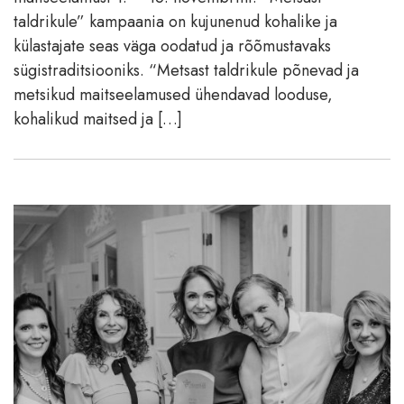
taldrikule” kampaania on kujunenud kohalike ja
külastajate seas väga oodatud ja rõõmustavaks
sügistraditsiooniks. “Metsast taldrikule põnevad ja
metsikud maitseelamused ühendavad looduse,
kohalikud maitsed ja […]