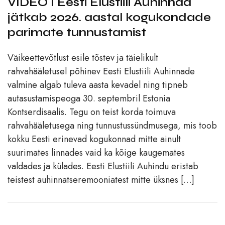
VIDEO I Eesti Elustiili Auhinnad
jätkab 2026. aastal kogukondade
parimate tunnustamist
Väikeettevõtlust esile tõstev ja täielikult
rahvahääletusel põhinev Eesti Elustiili Auhinnade
valmine algab tuleva aasta kevadel ning tipneb
autasustamispeoga 30. septembril Estonia
Kontserdisaalis. Tegu on teist korda toimuva
rahvahääletusega ning tunnustussündmusega, mis toob
kokku Eesti erinevad kogukonnad mitte ainult
suurimates linnades vaid ka kõige kaugemates
valdades ja külades. Eesti Elustiili Auhindu eristab
teistest auhinnatseremooniatest mitte üksnes […]