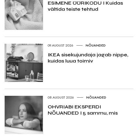
ESIMENE ÜÜRIKODU I Kuidas
vältida teiste tehtud
09.AUGUST 2026
NÕUANDED
IKEA sisekujundaja jagab nippe,
kuidas luua toimiv
08.AUGUST 2026
NÕUANDED
OHVRIABI EKSPERDI
NÕUANDED I 5 sammu, mis