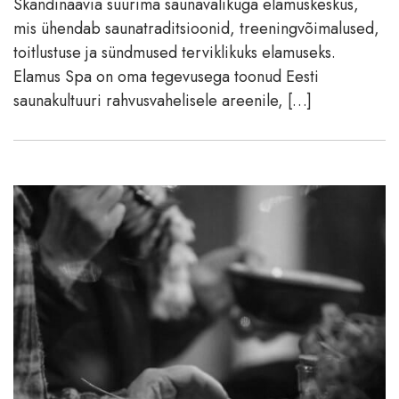
Skandinaavia suurima saunavalikuga elamuskeskus,
mis ühendab saunatraditsioonid, treeningvõimalused,
toitlustuse ja sündmused terviklikuks elamuseks.
Elamus Spa on oma tegevusega toonud Eesti
saunakultuuri rahvusvahelisele areenile, […]