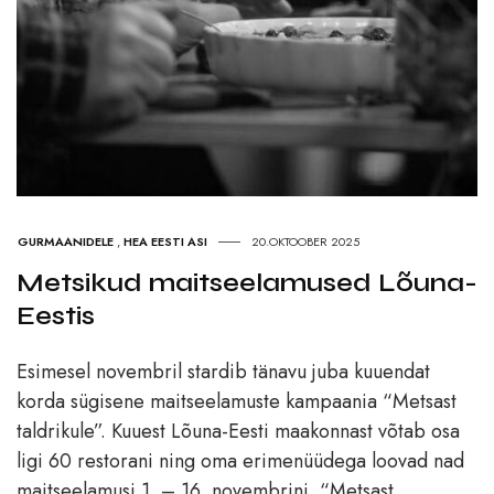
GURMAANIDELE
,
HEA EESTI ASI
20.OKTOOBER 2025
Metsikud maitseelamused Lõuna-
Eestis
Esimesel novembril stardib tänavu juba kuuendat
korda sügisene maitseelamuste kampaania “Metsast
taldrikule”. Kuuest Lõuna-Eesti maakonnast võtab osa
ligi 60 restorani ning oma erimenüüdega loovad nad
maitseelamusi 1. – 16. novembrini. “Metsast