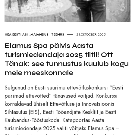
HEA EESTI ASI
,
MAJANDUS
,
TEENUS
21.OKTOOBER 2025
Elamus Spa pälvis Aasta
turismiedendaja 2025 tiitli! Ott
Tänak: see tunnustus kuulub kogu
meie meeskonnale
Selgunud on Eesti suurima ettevõtluskonkursi “Eesti
parimad ettevõtted” tänavused võitjad. Konkurssi
korraldavad ühiselt Ettevõtluse ja Innovatsioonis
Sihtasutus (EIS), Eesti Tööandjate Keskliit ja Eesti
Kaubandus-Tööstuskoda. Kategoorias Aasta
turismiedendaja 2025 valiti võitjaks Elamus Spa –