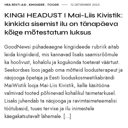
HEA EESTI ASI
,
KINGIIDEE
,
TOODE
12.DETSEMBER 2025
KINGI HEADUST I Mai-Liis Kivistik:
kinkida sisemist ilu on tänapäeva
kõige mõtestatum luksus
GoodNewsi pühadeaegne kingiideede rubriik aitab
leida kingiideid, mis kannavad lisaks saamisrõõmule
ka hoolivust, kohalolu ja kogukonda toetavat väärtust.
Seekordses loos jagab oma mõtteid loodusterapeut ja
näojooga õpetaja ja Eesti looduskosmeetikabrändi
MaiWistik looja Mai-Liis Kivistik, kelle käsitööna
valmivad tooted põhinevad kohalikul taimetarkusel.
Lisaks juhendab ta näojooga ja ravimtaimeteemalisi
töötubasid, tuues tervise ja ilu inimestele
käegakatsutavalt lähemale. […]