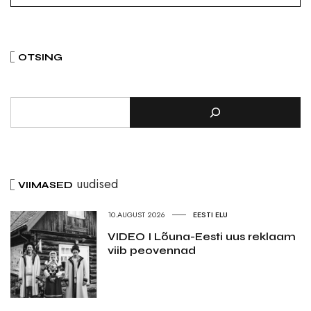
OTSING
uudised
VIIMASED
10.AUGUST 2026
EESTI ELU
VIDEO I Lõuna-Eesti uus reklaam
viib peovennad