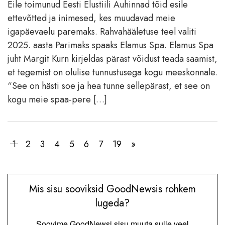
Eile toimunud Eesti Elustiili Auhinnad tõid esile
ettevõtted ja inimesed, kes muudavad meie
igapäevaelu paremaks. Rahvahääletuse teel valiti
2025. aasta Parimaks spaaks Elamus Spa. Elamus Spa
juht Margit Kurn kirjeldas pärast võidust teada saamist,
et tegemist on olulise tunnustusega kogu meeskonnale.
“See on hästi soe ja hea tunne sellepärast, et see on
kogu meie spaa-pere […]
1
2
3
4
5
6
7
19
»
Mis sisu sooviksid GoodNewsis rohkem
lugeda?
Soovime GoodNewsi sisu muuta sulle veel