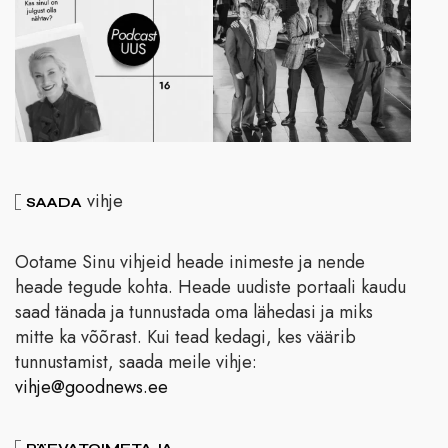
vihje
SAADA
Ootame Sinu vihjeid heade inimeste ja nende
heade tegude kohta. Heade uudiste portaali kaudu
saad tänada ja tunnustada oma lähedasi ja miks
mitte ka võõrast. Kui tead kedagi, kes väärib
tunnustamist, saada meile vihje:
vihje@goodnews.ee