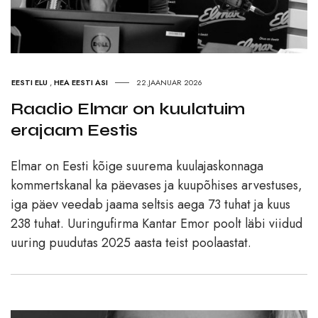
EESTI ELU
,
HEA EESTI ASI
22.JAANUAR 2026
Raadio Elmar on kuulatuim
erajaam Eestis
Elmar on Eesti kõige suurema kuulajaskonnaga
kommertskanal ka päevases ja kuupõhises arvestuses,
iga päev veedab jaama seltsis aega 73 tuhat ja kuus
238 tuhat. Uuringufirma Kantar Emor poolt läbi viidud
uuring puudutas 2025 aasta teist poolaastat.