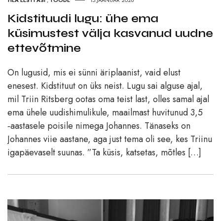
Kidstituudi lugu: ühe ema
küsimustest välja kasvanud uudne
ettevõtmine
On lugusid, mis ei sünni äriplaanist, vaid elust
enesest. Kidstituut on üks neist. Lugu sai alguse ajal,
mil Triin Ritsberg ootas oma teist last, olles samal ajal
ema ühele uudishimulikule, maailmast huvitunud 3,5
‑aastasele poisile nimega Johannes. Tänaseks on
Johannes viie aastane, aga just tema oli see, kes Triinu
igapäevaselt suunas. ”Ta küsis, katsetas, mõtles […]