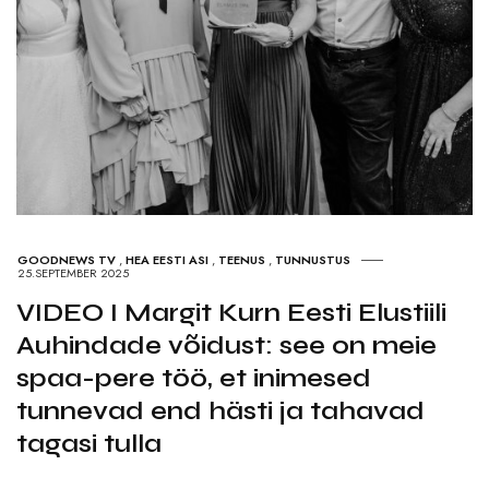
GOODNEWS TV
,
HEA EESTI ASI
,
TEENUS
,
TUNNUSTUS
25.SEPTEMBER 2025
VIDEO I Margit Kurn Eesti Elustiili
Auhindade võidust: see on meie
spaa-pere töö, et inimesed
tunnevad end hästi ja tahavad
tagasi tulla