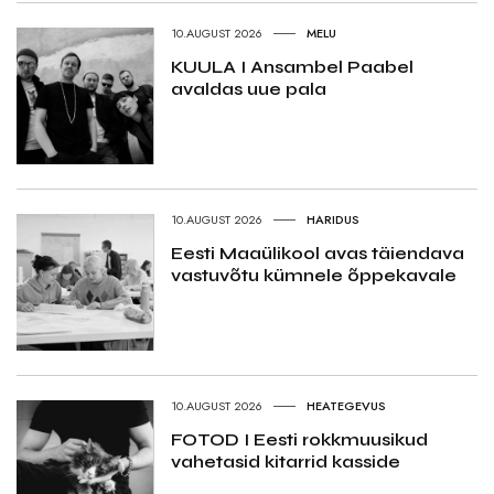
10.AUGUST 2026
MELU
KUULA I Ansambel Paabel
avaldas uue pala
10.AUGUST 2026
HARIDUS
Eesti Maaülikool avas täiendava
vastuvõtu kümnele õppekavale
10.AUGUST 2026
HEATEGEVUS
FOTOD I Eesti rokkmuusikud
vahetasid kitarrid kasside