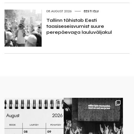
08.AUGUST 2026
EESTI ELU
Tallinn tähistab Eesti
taasiseseisvumist suure
perepäevaga lauluväljakul