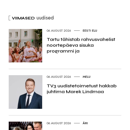
uudised
VIIMASED
06.AUGUST 2026
EESTI ELU
Tartu tähistab rahvusvahelist
noortepäeva sisuka
programmi ja
06.AUGUST 2026
MELU
TV3 uudistetoimetust hakkab
juhtima Marek Lindmaa
06.AUGUST 2026
ÄRI