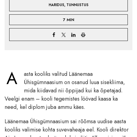
,
HARIDUS
TUNNUSTUS
7 MIN
A
asta kooliks valitud Läänemaa
Ühisgümnaasium on osanud luua sisekliima,
mida kiidavad nii õppijad kui ka õpetajad.
Veelgi enam – kooli tegemistes löövad kaasa ka
need, kel diplom juba ammu käes.
Läänemaa Ühisgümnaasium sai rõõmsa uudise aasta
kooliks valimise kohta suvevaheaja eel. Kooli direktor