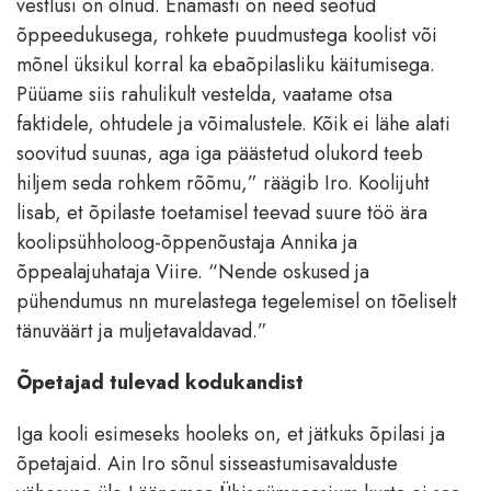
vestlusi on olnud. Enamasti on need seotud
õppeedukusega, rohkete puudmustega koolist või
mõnel üksikul korral ka ebaõpilasliku käitumisega.
Püüame siis rahulikult vestelda, vaatame otsa
faktidele, ohtudele ja võimalustele. Kõik ei lähe alati
soovitud suunas, aga iga päästetud olukord teeb
hiljem seda rohkem rõõmu,” räägib Iro. Koolijuht
lisab, et õpilaste toetamisel teevad suure töö ära
koolipsühholoog-õppenõustaja Annika ja
õppealajuhataja Viire. “Nende oskused ja
pühendumus nn murelastega tegelemisel on tõeliselt
tänuväärt ja muljetavaldavad.”
Õpetajad tulevad kodukandist
Iga kooli esimeseks hooleks on, et jätkuks õpilasi ja
õpetajaid. Ain Iro sõnul sisseastumisavalduste