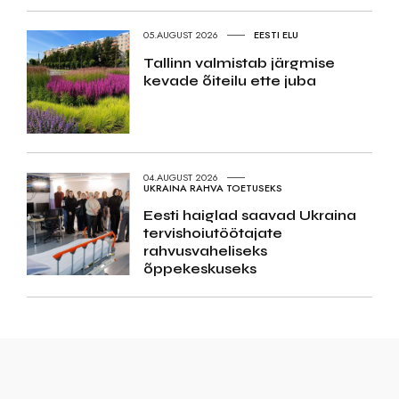
05.AUGUST 2026
EESTI ELU
Tallinn valmistab järgmise
kevade õiteilu ette juba
04.AUGUST 2026
UKRAINA RAHVA TOETUSEKS
Eesti haiglad saavad Ukraina
tervishoiutöötajate
rahvusvaheliseks
õppekeskuseks