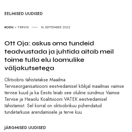
EELMISED UUDISED
KODU
>
TERVIS
16.SEPTEMBER 2022
Ott Oja: oskus oma tundeid
teadvustada ja juhtida aitab meil
toime tulla elu loomulike
väljakutsetega
Oktoobris tähistatakse Maailma
Terviseorganisatsiooni eestvedamisel kõikjal maailmas vaimse
tervise kuud ja ka Eestis leiab see oluline sündmus Vaimse
Tervise ja Heaolu Koalitsiooni VATEK eestvedamisel
tähistamist. Sel korral on oktoobrikuu pühendatud
tundetarkuse arendamisele ja terve kuu
JÄRGMISED UUDISED