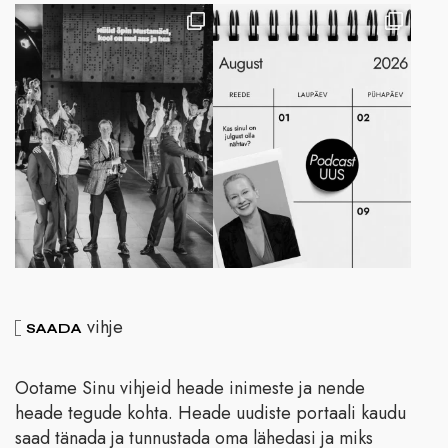
vihje
SAADA
Ootame Sinu vihjeid heade inimeste ja nende
heade tegude kohta. Heade uudiste portaali kaudu
saad tänada ja tunnustada oma lähedasi ja miks