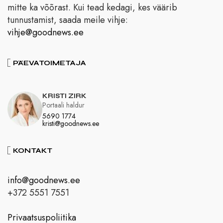
mitte ka võõrast. Kui tead kedagi, kes väärib
tunnustamist, saada meile vihje:
vihje@goodnews.ee
PÄEVATOIMETAJA
KRISTI ZIRK
Portaali haldur
5690 1774
kristi@goodnews.ee
KONTAKT
info@goodnews.ee
+372 5551 7551
Privaatsuspoliitika