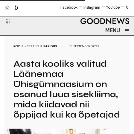
Facebook
Instagram
Youtube
X
≡
MENU
KODU
>
EESTI ELU
HARIDUS
16.SEPTEMBER 2022
Aasta kooliks valitud
Läänemaa
Ühisgümnaasium on
osanud luua sisekliima,
mida kiidavad nii
õppijad kui ka õpetajad