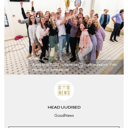
Aasta kool 2022 - Läänemaa Ühisgümnaasium. Foto:
Haridus- ja noorteamet
HEAD UUDISED
GoodNews