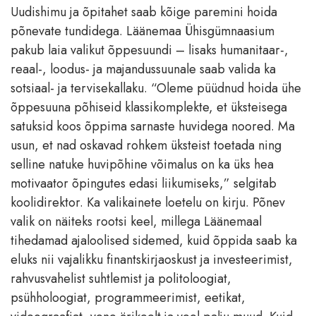
Uudishimu ja õpitahet saab kõige paremini hoida
põnevate tundidega. Läänemaa Ühisgümnaasium
pakub laia valikut õppesuundi – lisaks humanitaar-,
reaal-, loodus- ja majandussuunale saab valida ka
sotsiaal- ja tervisekallaku. “Oleme püüdnud hoida ühe
õppesuuna põhiseid klassikomplekte, et üksteisega
satuksid koos õppima sarnaste huvidega noored. Ma
usun, et nad oskavad rohkem üksteist toetada ning
selline natuke huvipõhine võimalus on ka üks hea
motivaator õpingutes edasi liikumiseks,” selgitab
koolidirektor. Ka valikainete loetelu on kirju. Põnev
valik on näiteks rootsi keel, millega Läänemaal
tihedamad ajaloolised sidemed, kuid õppida saab ka
eluks nii vajalikku finantskirjaoskust ja investeerimist,
rahvusvahelist suhtlemist ja politoloogiat,
psühholoogiat, programmeerimist, eetikat,