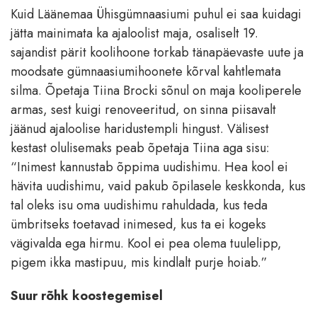
Kuid Läänemaa Ühisgümnaasiumi puhul ei saa kuidagi
jätta mainimata ka ajaloolist maja, osaliselt 19.
sajandist pärit koolihoone torkab tänapäevaste uute ja
moodsate gümnaasiumihoonete kõrval kahtlemata
silma. Õpetaja Tiina Brocki sõnul on maja kooliperele
armas, sest kuigi renoveeritud, on sinna piisavalt
jäänud ajaloolise haridustempli hingust. Välisest
kestast olulisemaks peab õpetaja Tiina aga sisu:
“Inimest kannustab õppima uudishimu. Hea kool ei
hävita uudishimu, vaid pakub õpilasele keskkonda, kus
tal oleks isu oma uudishimu rahuldada, kus teda
ümbritseks toetavad inimesed, kus ta ei kogeks
vägivalda ega hirmu. Kool ei pea olema tuulelipp,
pigem ikka mastipuu, mis kindlalt purje hoiab.”
Suur rõhk koostegemisel