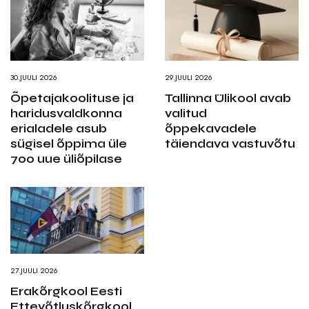
30.JUULI 2026
29.JUULI 2026
Õpetajakoolituse ja
Tallinna Ülikool avab
haridusvaldkonna
valitud
erialadele asub
õppekavadele
sügisel õppima üle
täiendava vastuvõtu
700 uue üliõpilase
27.JUULI 2026
Erakõrgkool Eesti
Ettevõtluskõrgkool