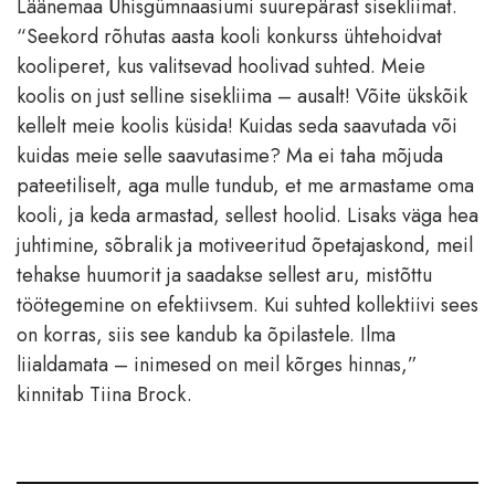
Läänemaa Ühisgümnaasiumi suurepärast sisekliimat.
“Seekord rõhutas aasta kooli konkurss ühtehoidvat
kooliperet, kus valitsevad hoolivad suhted. Meie
koolis on just selline sisekliima – ausalt! Võite ükskõik
kellelt meie koolis küsida! Kuidas seda saavutada või
kuidas meie selle saavutasime? Ma ei taha mõjuda
pateetiliselt, aga mulle tundub, et me armastame oma
kooli, ja keda armastad, sellest hoolid. Lisaks väga hea
juhtimine, sõbralik ja motiveeritud õpetajaskond, meil
tehakse huumorit ja saadakse sellest aru, mistõttu
töötegemine on efektiivsem. Kui suhted kollektiivi sees
on korras, siis see kandub ka õpilastele. Ilma
liialdamata – inimesed on meil kõrges hinnas,”
kinnitab Tiina Brock.