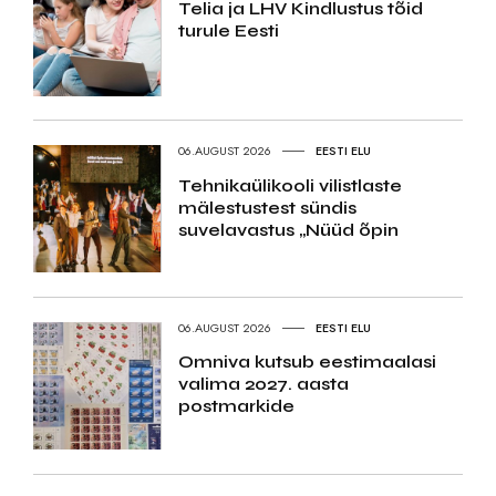
Telia ja LHV Kindlustus tõid
turule Eesti
06.AUGUST 2026
EESTI ELU
Tehnikaülikooli vilistlaste
mälestustest sündis
suvelavastus „Nüüd õpin
06.AUGUST 2026
EESTI ELU
Omniva kutsub eestimaalasi
valima 2027. aasta
postmarkide