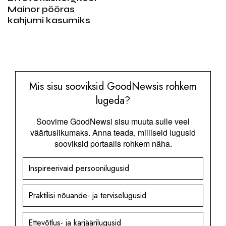
Mainor pööras
kahjumi kasumiks
Mis sisu sooviksid GoodNewsis rohkem
lugeda?
Soovime GoodNewsi sisu muuta sulle veel
väärtuslikumaks. Anna teada, milliseid lugusid
sooviksid portaalis rohkem näha.
Inspireerivaid persoonilugusid
Praktilisi nõuande- ja terviselugusid
Ettevõtlus- ja karjäärilugusid