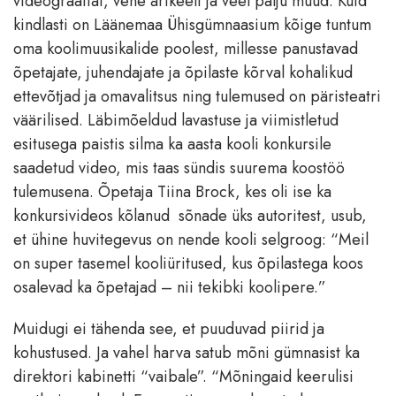
videograafiat, vene ärikeelt ja veel palju muud. Kuid
kindlasti on Läänemaa Ühisgümnaasium kõige tuntum
oma koolimuusikalide poolest, millesse panustavad
õpetajate, juhendajate ja õpilaste kõrval kohalikud
ettevõtjad ja omavalitsus ning tulemused on päristeatri
väärilised. Läbimõeldud lavastuse ja viimistletud
esitusega paistis silma ka aasta kooli konkursile
saadetud video, mis taas sündis suurema koostöö
tulemusena. Õpetaja Tiina Brock, kes oli ise ka
konkursivideos kõlanud sõnade üks autoritest, usub,
et ühine huvitegevus on nende kooli selgroog: “Meil
on super tasemel kooliüritused, kus õpilastega koos
osalevad ka õpetajad – nii tekibki koolipere.”
Muidugi ei tähenda see, et puuduvad piirid ja
kohustused. Ja vahel harva satub mõni gümnasist ka
direktori kabinetti “vaibale”. “Mõningaid keerulisi