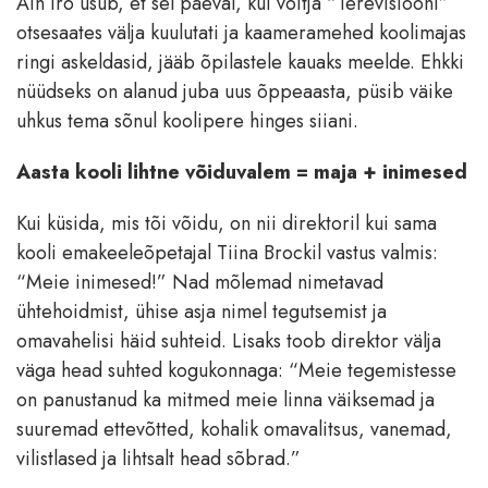
Ain Iro usub, et sel päeval, kui võitja “Terevisiooni”
otsesaates välja kuulutati ja kaameramehed koolimajas
ringi askeldasid, jääb õpilastele kauaks meelde. Ehkki
nüüdseks on alanud juba uus õppeaasta, püsib väike
uhkus tema sõnul koolipere hinges siiani.
Aasta kooli lihtne võiduvalem = maja + inimesed
Kui küsida, mis tõi võidu, on nii direktoril kui sama
kooli emakeeleõpetajal Tiina Brockil vastus valmis:
“Meie inimesed!” Nad mõlemad nimetavad
ühtehoidmist, ühise asja nimel tegutsemist ja
omavahelisi häid suhteid. Lisaks toob direktor välja
väga head suhted kogukonnaga: “Meie tegemistesse
on panustanud ka mitmed meie linna väiksemad ja
suuremad ettevõtted, kohalik omavalitsus, vanemad,
vilistlased ja lihtsalt head sõbrad.”