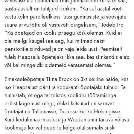
vähesuse üle Läänemaa Ühisgümnaasium kurta ei saa,
aasta-aastalt on tahtjaid rohkem. “Ka sel aastal võeti
vastu kolm paralleelklassi uusi gümnasiste ja soovijate
suure arvu tõttu oli vastuvõtt pingelisem,” tõdeb Iro.
“Ka õpetajad on koolis praegu kõik olemas. Kuid ei
ole meilgi kaugel see aeg, kui mitmed neist
pensionile siirduvad ja on vaja leida uusi. Peamiselt
tuleb Haapsallu õpetajaks ikka see, kes siinkandis elab
või kel mingeidki sidemeid varasemast olemas.”
Emakeeleõpetaja Tiina Brock on üks selline näide, kes
ise Haapsalust pärit ja kodukanti õpetajaks tulnud. Ta
tunnistab, et ega tal teistes koolides töötamisega
erilist kogemust olegi, ehkki kutsutud on säravat
õpetajat nii Tallinnasse, Tartusse kui ka Helsingisse.
Kuid kodulinnaarmastuse ja Wiedemanni tänava võluva
koolimaja kõrval peab ta kõige olulisemaks siiski