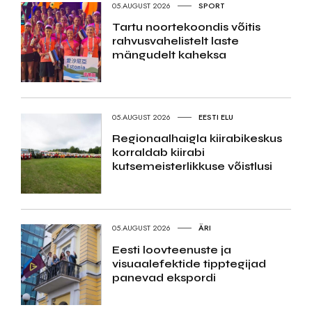
05.AUGUST 2026
SPORT
Tartu noortekoondis võitis
rahvusvahelistelt laste
mängudelt kaheksa
05.AUGUST 2026
EESTI ELU
Regionaalhaigla kiirabikeskus
korraldab kiirabi
kutsemeisterlikkuse võistlusi
05.AUGUST 2026
ÄRI
Eesti loovteenuste ja
visuaalefektide tipptegijad
panevad ekspordi