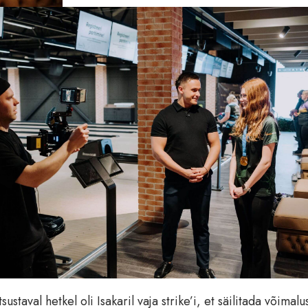
ustaval hetkel oli Isakaril vaja strike’i, et säilitada võimalu