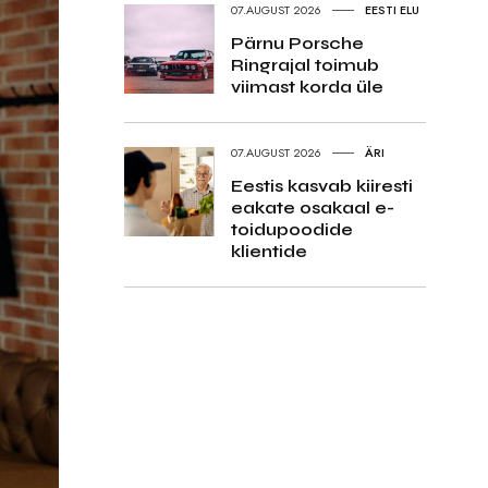
07.AUGUST 2026
EESTI ELU
Pärnu Porsche
Ringrajal toimub
viimast korda üle
07.AUGUST 2026
ÄRI
Eestis kasvab kiiresti
eakate osakaal e-
toidupoodide
klientide