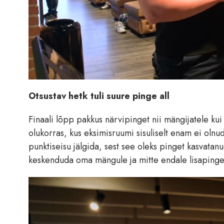
Otsustav hetk tuli suure pinge all
Finaali lõpp pakkus närvipinget nii mängijatele kui 
olukorras, kus eksimisruumi sisuliselt enam ei olnu
punktiseisu jälgida, sest see oleks pinget kasvatanu
keskenduda oma mängule ja mitte endale lisapinge