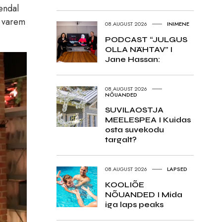
 endal
e varem
08.AUGUST 2026
INIMENE
PODCAST “JULGUS
OLLA NÄHTAV” I
Jane Hassan:
08.AUGUST 2026
NÕUANDED
SUVILAOSTJA
MEELESPEA I Kuidas
osta suvekodu
targalt?
08.AUGUST 2026
LAPSED
KOOLIÕE
NÕUANDED I Mida
iga laps peaks