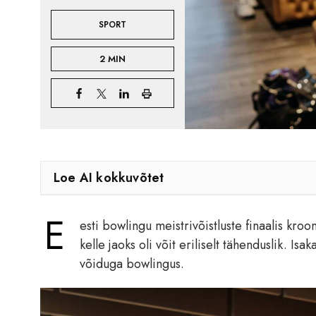
SPORT
2 MIN
Loe AI kokkuvõtet
E
esti bowlingu meistrivõistluste finaalis kroo
kelle jaoks oli võit eriliselt tähenduslik. Is
võiduga bowlingus.