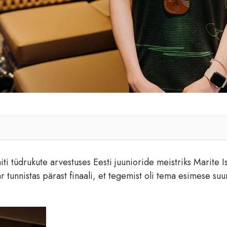
niti tüdrukute arvestuses Eesti juunioride meistriks Marite I
akar tunnistas pärast finaali, et tegemist oli tema esimese suu