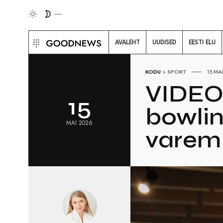
AVALEHT
UUDISED
EESTI ELU
KODU
>
SPORT
15.MA
VIDEO 
15
bowlin
MAI 2026
varem 