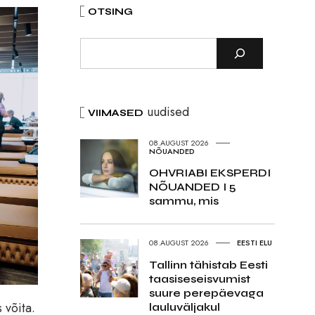
OTSING
uudised
VIIMASED
08.AUGUST 2026
NÕUANDED
OHVRIABI EKSPERDI
NÕUANDED I 5
sammu, mis
08.AUGUST 2026
EESTI ELU
Tallinn tähistab Eesti
taasiseseisvumist
suure perepäevaga
s võita.
lauluväljakul