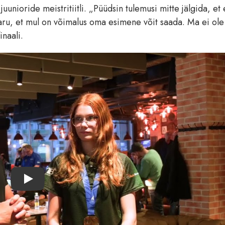
uunioride meistritiitli. „Püüdsin tulemusi mitte jälgida, et
n aru, et mul on võimalus oma esimene võit saada. Ma ei ol
inaali.
Play