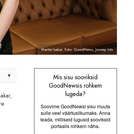
Marite Isakar. Foto: GoodNews, Joosep Ints
▾
Mis sisu sooviksid
GoodNewsis rohkem
lugeda?
sakar,
re
Soovime GoodNewsi sisu muuta
sulle veel väärtuslikumaks. Anna
teada, milliseid lugusid sooviksid
portaalis rohkem näha.