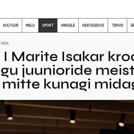
KULTUUR
MELU
SPORT
HINGELE
HEATEGEVUS
TERVIS
Ä
I 2026
I Marite Isakar kroo
gu juunioride meist
mitte kunagi midag