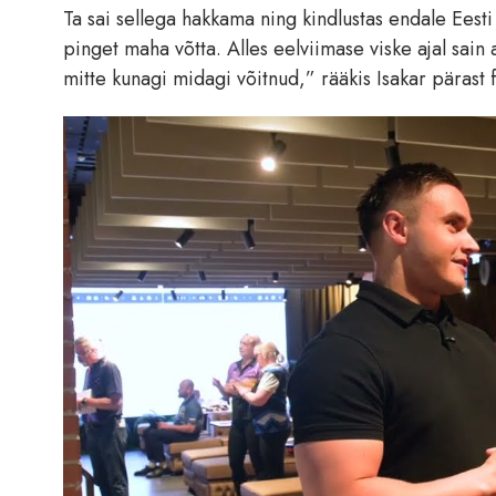
Ta sai sellega hakkama ning kindlustas endale Eesti j
pinget maha võtta. Alles eelviimase viske ajal sai
mitte kunagi midagi võitnud,” rääkis Isakar pärast f