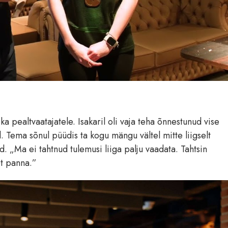
ka pealtvaatajatele. Isakaril oli vaja teha õnnestunud vise
d. Tema sõnul püüdis ta kogu mängu vältel mitte liigselt
d. „Ma ei tahtnud tulemusi liiga palju vaadata. Tahtsin
t panna.”