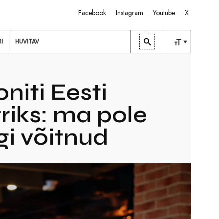
Facebook
Instagram
Youtube
X
RI
HUVITAV
TAVALINE
KESKMINE
niti Eesti
SUUR
riks: ma pole
i võitnud