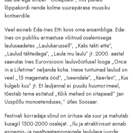
lõppakordi nende kolme suurepärase muusiku
kontserdile.
Veel esineb Eda-Ines Etti koos oma ansambliga. Eda-
Ines on publiku armastuse võitnud osalemisega
laulusaadetes „Laulukarussell”, „Kaks takti ette”,
„Laulud tähtedega”, „Laula mu laulu” jt. 2000. aastal
saavutas Ines Eurovisiooni lauluvõistlusel looga „Once
in a Lifetime“ neljanda koha. Inese tuntumad laulud on
veel „15 magamata ööd”, „Iseendale”, „Keerlen”, „Kus
kulgeb kuu” jt. Et lauljannal ei puudu huumorimeel,
tõestab tema esitatud „Kõik mehed on sitapead“ Jan
Uuspõllu monoetenduses,“ ütles Soosaar.
Festivali korradaja sõnul on ürituse ala suur ja mahutab
kusagil 1500-2000 osalejat. „Ilu ja atraktiivsust annab
esinemis- ja pealtvaatamispaigale laululava juurde