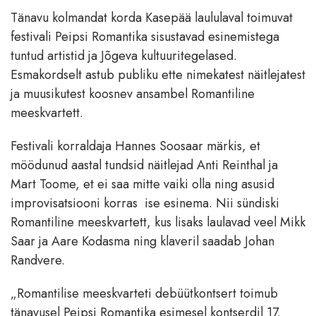
Tänavu kolmandat korda Kasepää laululaval toimuvat
festivali Peipsi Romantika sisustavad esinemistega
tuntud artistid ja Jõgeva kultuuritegelased.
Esmakordselt astub publiku ette nimekatest näitlejatest
ja muusikutest koosnev ansambel Romantiline
meeskvartett.
Festivali korraldaja Hannes Soosaar märkis, et
möödunud aastal tundsid näitlejad Anti Reinthal ja
Mart Toome, et ei saa mitte vaiki olla ning asusid
improvisatsiooni korras ise esinema. Nii sündiski
Romantiline meeskvartett, kus lisaks laulavad veel Mikk
Saar ja Aare Kodasma ning klaveril saadab Johan
Randvere.
„Romantilise meeskvarteti debüütkontsert toimub
tänavusel Peipsi Romantika esimesel kontserdil 17.