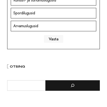
Kultuuri- ja sündmuslugusid
Spordilugusid
Arvamuslugusid
OTSING