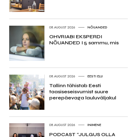
08.AUGUST 2026
NÕUANDED
OHVRIABI EKSPERDI
NÕUANDED I 5 sammu, mis
08.AUGUST 2026
EESTI ELU
Tallinn tähistab Eesti
taasiseseisvumist suure
perepäevaga lauluväljakul
08.AUGUST 2026
INIMENE
PODCAST “JULGUS OLLA