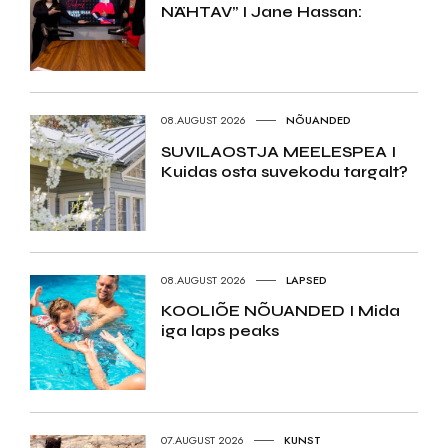
NÄHTAV” I Jane Hassan:
08.AUGUST 2026
NÕUANDED
SUVILAOSTJA MEELESPEA I
Kuidas osta suvekodu targalt?
08.AUGUST 2026
LAPSED
KOOLIÕE NÕUANDED I Mida
iga laps peaks
07.AUGUST 2026
KUNST