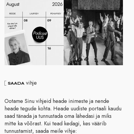
vihje
SAADA
Ootame Sinu vihjeid heade inimeste ja nende
heade tegude kohta. Heade uudiste portaali kaudu
saad tänada ja tunnustada oma lähedasi ja miks
mitte ka võõrast. Kui tead kedagi, kes väärib
tunnustamist, saada meile vihje: