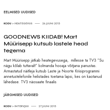
EELMISED UUDISED
KODU
>
HEATEGEVUS
26.JUUNI 2015
GOODNEWS KIIDAB! Mart
Müürisepp kutsub lastele head
tegema
Mart Müürisepp jätkab heategevusega, millesse ta TV3 ”Su
nägu kõlab tuttavalt” kolmanda hooaja võitjana panustas.
Armastatud näitleja kutsub Laste ja Noorte Kriisiprogrammi
annetustelefonile helistades toetama lapsi, kes on kaotanud
lähedase. TV3 näosaate finaalis
JÄRGMISED UUDISED
KODU
>
INTERVJUU
27.JUUNI 2015