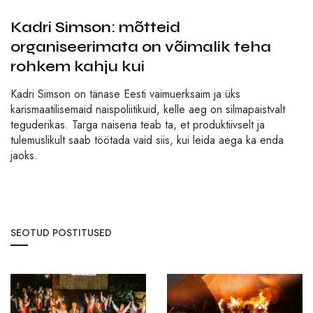
Kadri Simson: mõtteid
organiseerimata on võimalik teha
rohkem kahju kui
Kadri Simson on tänase Eesti vaimuerksaim ja üks
karismaatilisemaid naispoliitikuid, kelle aeg on silmapaistvalt
teguderikas. Targa naisena teab ta, et produktiivselt ja
tulemuslikult saab töötada vaid siis, kui leida aega ka enda
jaoks.
SEOTUD POSTITUSED