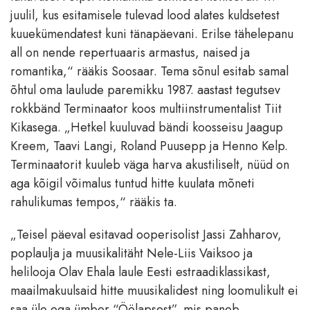
juulil, kus esitamisele tulevad lood alates kuldsetest
kuuekümendatest kuni tänapäevani. Erilse tähelepanu
all on nende repertuaaris armastus, naised ja
romantika,“ rääkis Soosaar. Tema sõnul esitab samal
õhtul oma laulude paremikku 1987. aastast tegutsev
rokkbänd Terminaator koos multiinstrumentalist Tiit
Kikasega. „Hetkel kuuluvad bändi koosseisu Jaagup
Kreem, Taavi Langi, Roland Puusepp ja Henno Kelp.
Terminaatorit kuuleb väga harva akustiliselt, nüüd on
aga kõigil võimalus tuntud hitte kuulata mõneti
rahulikumas tempos,“ rääkis ta.
„Teisel päeval esitavad ooperisolist Jassi Zahharov,
poplaulja ja muusikalitäht Nele-Liis Vaiksoo ja
helilooja Olav Ehala laule Eesti estraadiklassikast,
maailmakuulsaid hitte muusikalidest ning loomulikult ei
saa üle ega ümber “Öölapsest”, mis paneb