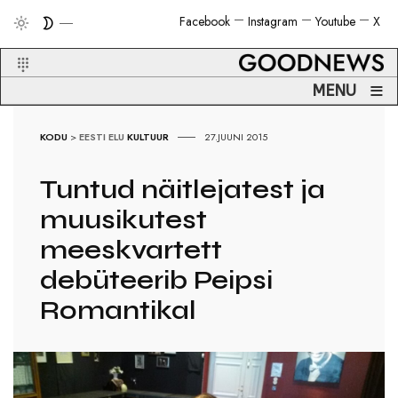
Facebook
Instagram
Youtube
X
≡
MENU
KODU
>
EESTI ELU
KULTUUR
27.JUUNI 2015
Tuntud näitlejatest ja
muusikutest
meeskvartett
debüteerib Peipsi
Romantikal