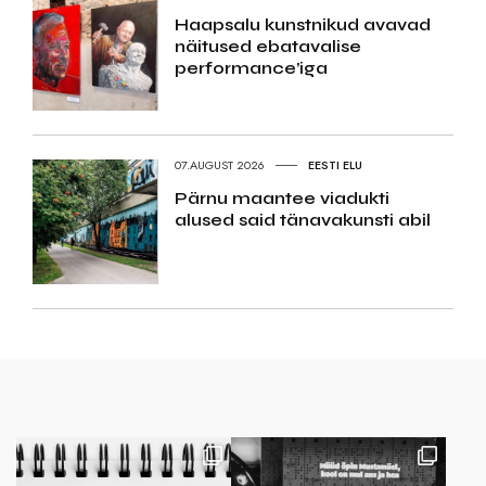
Haapsalu kunstnikud avavad
näitused ebatavalise
performance’iga
07.AUGUST 2026
EESTI ELU
Pärnu maantee viadukti
alused said tänavakunsti abil