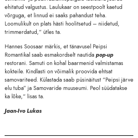
ehitatud valgustus. Laulukaar on seestpoolt kaetud
võrguga, et linnud ei saaks pahandust teha.
Loomulikult on plats hästi hoolitsetud – niidetud,
trimmerdatud,“ ütles ta.
Hannes Soosaar märkis, et tänavusel Peipsi
Romantikal saab esmakordselt nautida
pop-up
restorani. Samuti on kohal baarmenid valmistamas
kokteile. Kindlasti on võimalik proovida ehtsat
samovariteed. Külastada saab püsinäitust “Peipsi järve
elu tuba” ja Samovaride muuseumi. Peol süüdatakse
ka lõke,“ lisas ta.
Jaan-Ivo Lukas