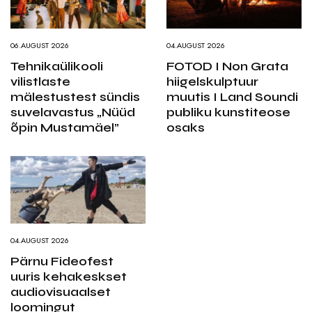
06.AUGUST 2026
04.AUGUST 2026
Tehnikaülikooli
FOTOD I Non Grata
vilistlaste
hiigelskulptuur
mälestustest sündis
muutis I Land Soundi
suvelavastus „Nüüd
publiku kunstiteose
õpin Mustamäel”
osaks
04.AUGUST 2026
Pärnu Fideofest
uuris kehakeskset
audiovisuaalset
loomingut