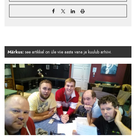
Märkus:
see artikkel on üle viie aasta vana ja kuulub arhiivi.