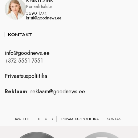
KRISTI ZIRK
Portaali haldur
5690 1774
kristi@goodnews.ee
KONTAKT
info@goodnews.ee
+372 5551 7551
Privaatsuspoliitika
Reklaam
:
reklaam@goodnews.ee
AVALEHT
REEGLID
PRIVAATSUSPOLIITIKA
KONTAKT