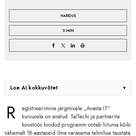
HARIDUS
3 MIN
Loe AI kokkuvõtet
▾
R
egistreerimine järgmisele „Avasta IT“
kursusele on avatud. TalTechi ja partnerite
koostöös loodud programm ootab liituma kõiki
vähemalt 18-aastaseid ilma varasema tehnilise taustata