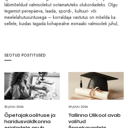
läbimõeldud valmisolekut ootamatuteks olukordadeks. Olgu
tegemist perepäeva, laada, spordi-, kultuuri- või
meelelahutusüritusega – korraldaja vastutus on mõelda ka
sellele, kuidas tagada kohapealne esmaabi valmisolek juhul,
SEOTUD POSTITUSED
30.JUULI 2026
29.JUULI 2026
Õpetajakoolituse ja
Tallinna Ülikool avab
haridusvaldkonna
valitud
erialadele asub
õppekavadele