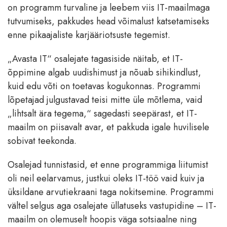
on programm turvaline ja leebem viis IT-maailmaga
tutvumiseks, pakkudes head võimalust katsetamiseks
enne pikaajaliste karjääriotsuste tegemist.
„Avasta IT“ osalejate tagasiside näitab, et IT-
õppimine algab uudishimust ja nõuab sihikindlust,
kuid edu võti on toetavas kogukonnas. Programmi
lõpetajad julgustavad teisi mitte üle mõtlema, vaid
„lihtsalt ära tegema,“ sagedasti seepärast, et IT-
maailm on piisavalt avar, et pakkuda igale huvilisele
sobivat teekonda.
Osalejad tunnistasid, et enne programmiga liitumist
oli neil eelarvamus, justkui oleks IT-töö vaid kuiv ja
üksildane arvutiekraani taga nokitsemine. Programmi
vältel selgus aga osalejate üllatuseks vastupidine – IT-
maailm on olemuselt hoopis väga sotsiaalne ning