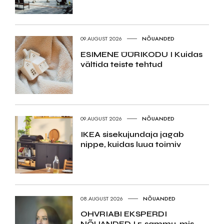
09.AUGUST 2026
NÕUANDED
ESIMENE ÜÜRIKODU I Kuidas
vältida teiste tehtud
09.AUGUST 2026
NÕUANDED
IKEA sisekujundaja jagab
nippe, kuidas luua toimiv
08.AUGUST 2026
NÕUANDED
OHVRIABI EKSPERDI
NÕUANDED I 5 sammu, mis