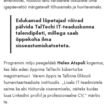
ametikohal, muutsid tänu värsketele oskustele oma
igapäevatöö märgatavalt tõhusamaks ja huvitavamaks.
Edukamad lõpetajad võivad
pälvida TalTechi IT-teaduskonna
talendipileti, millega saab
õppekoha ilma
sisseastumiskatseteta.
Programmi mõju peegeldab
Helen Atspoli
kogemus,
kes läks edasi õppima TalTechi küberturbe
magistrantuuri. Varem õppis ta Tallinna Ülikooli
humanitaarteaduste instituudis. „Lisaks IT-teadmistele
saime ka abi tööturule sisenemiseks, näiteks kuidas
luua LinkedIni profiil ja professionaalne CV,“ märkis
ta.