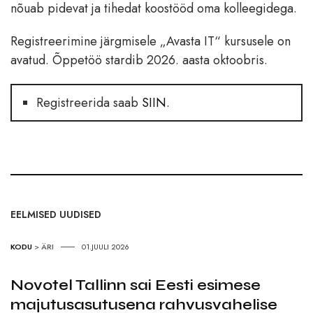
nõuab pidevat ja tihedat koostööd oma kolleegidega.
Registreerimine järgmisele „Avasta IT“ kursusele on
avatud. Õppetöö stardib 2026. aasta oktoobris.
Registreerida saab
SIIN
.
EELMISED UUDISED
KODU
>
ÄRI
01.JUULI 2026
Novotel Tallinn sai Eesti esimese
majutusasutusena rahvusvahelise