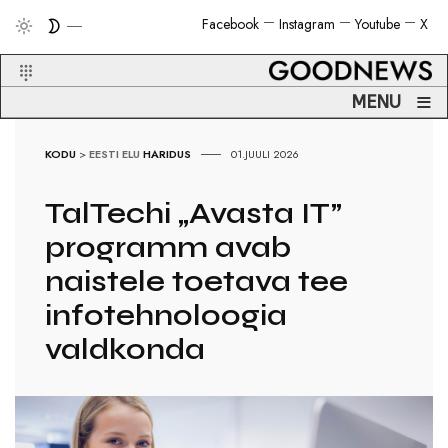
Facebook
Instagram
Youtube
X
≡
MENU
KODU
>
EESTI ELU
HARIDUS
01.JUULI 2026
TalTechi „Avasta IT”
programm avab
naistele toetava tee
infotehnoloogia
valdkonda