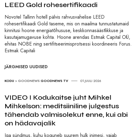
LEED Gold rohesertifikaadi
Novotel Tallinn hotell pälvis rahvusvahelise LEED
rohesertifikaadi Gold taseme, mis on maailma tunnustatumaid
kinnitusi hoone energiatõhususe, keskkonnasäästlikkuse ja
kasutajamugavuse kohta. Hoone arendas Estmak Capital OÜ,
ehitas NOBE ning sertifitseerimisprotsessi koordineeris Forus.
Estmak Capitali
JÄRGMISED UUDISED
KODU
>
GOODNEWS
GOODNEWS TV
01.JUULI 2026
VIDEO I Kodukaitse juht Mihkel
Mihkelson: meditsiiniline julgestus
tähendab valmisolekut enne, kui abi
on hädavajalik
Iga sündmus, kuhu koguneb suurem hulk inimesi, vajab