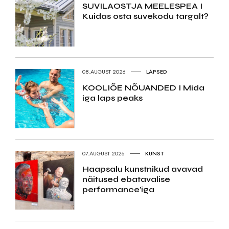
SUVILAOSTJA MEELESPEA I
Kuidas osta suvekodu targalt?
08.AUGUST 2026
LAPSED
KOOLIÕE NÕUANDED I Mida
iga laps peaks
07.AUGUST 2026
KUNST
Haapsalu kunstnikud avavad
näitused ebatavalise
performance’iga