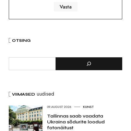
OTSING
uudised
VIIMASED
09.AUGUST 2026
KUNST
Tallinnas saab vaadata
Ukraina sõdurite loodud
fotonäitust