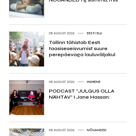
08.AUGUST 2026
EESTI ELU
Tallinn tähistab Eesti
taasiseseisvumist suure
perepäevaga lauluväljakul
08.AUGUST 2026
INIMENE
PODCAST “JULGUS OLLA
NÄHTAV” I Jane Hassan:
08.AUGUST 2026
NÕUANDED