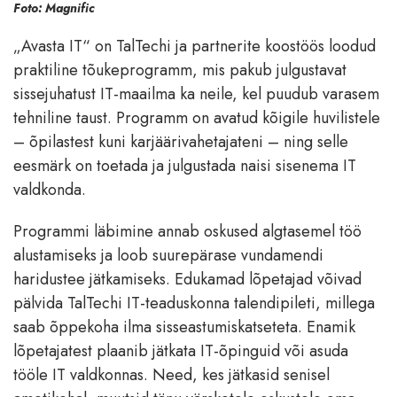
Foto: Magnific
„Avasta IT“ on TalTechi ja partnerite koostöös loodud
praktiline tõukeprogramm, mis pakub julgustavat
sissejuhatust IT-maailma ka neile, kel puudub varasem
tehniline taust. Programm on avatud kõigile huvilistele
– õpilastest kuni karjäärivahetajateni – ning selle
eesmärk on toetada ja julgustada naisi sisenema IT
valdkonda.
Programmi läbimine annab oskused algtasemel töö
alustamiseks ja loob suurepärase vundamendi
haridustee jätkamiseks. Edukamad lõpetajad võivad
pälvida TalTechi IT-teaduskonna talendipileti, millega
saab õppekoha ilma sisseastumiskatseteta. Enamik
lõpetajatest plaanib jätkata IT-õpinguid või asuda
tööle IT valdkonnas. Need, kes jätkasid senisel