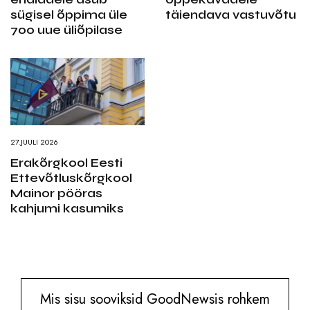
sügisel õppima üle
täiendava vastuvõtu
700 uue üliõpilase
27.JUULI 2026
Erakõrgkool Eesti
Ettevõtluskõrgkool
Mainor pööras
kahjumi kasumiks
Mis sisu sooviksid GoodNewsis rohkem