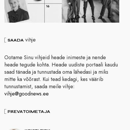
vihje
SAADA
Ootame Sinu vihjeid heade inimeste ja nende
heade tegude kohta. Heade uudiste portaali kaudu
saad tänada ja tunnustada oma lähedasi ja miks
mitte ka võõrast. Kui tead kedagi, kes väärib
tunnustamist, saada meile vihje:
vihje@goodnews.ee
PÄEVATOIMETAJA