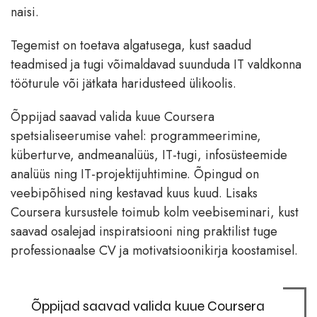
naisi.
Tegemist on toetava algatusega, kust saadud
teadmised ja tugi võimaldavad suunduda IT valdkonna
tööturule või jätkata haridusteed ülikoolis.
Õppijad saavad valida kuue Coursera
spetsialiseerumise vahel: programmeerimine,
küberturve, andmeanalüüs, IT-tugi, infosüsteemide
analüüs ning IT-projektijuhtimine. Õpingud on
veebipõhised ning kestavad kuus kuud. Lisaks
Coursera kursustele toimub kolm veebiseminari, kust
saavad osalejad inspiratsiooni ning praktilist tuge
professionaalse CV ja motivatsioonikirja koostamisel.
Õppijad saavad valida kuue Coursera