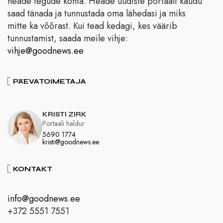
heade tegude kohta. Heade uudiste portaali kaudu
saad tänada ja tunnustada oma lähedasi ja miks
mitte ka võõrast. Kui tead kedagi, kes väärib
tunnustamist, saada meile vihje:
vihje@goodnews.ee
PÄEVATOIMETAJA
KRISTI ZIRK
Portaali haldur
5690 1774
kristi@goodnews.ee
KONTAKT
info@goodnews.ee
+372 5551 7551