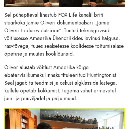
Sel pühapäeval linastub FOX Life kanalil briti
staarkoka Jamie Oliveri dokumentaalsari „Jamie
Oliveri toidurevolutsioon“. Tuntud telenägu asub
võitlusesse Ameerika Ühendriikides levinud haiguse,
rasvtõvega, tuues sealsetesse koolidesse toitumisalase
õpetuse ja muutes koolilõunaid.
Oliver alustab võitlust Ameerika kõige
ebatervislikumaks linnaks tituleeritud Huntingtonist.
Seal jagab ta teadmisi ja oskusi algklasside lastega,
kellele õpetab kokkamist, tegema vahet erinevatel
juur- ja puuviljadel ja palju muud.