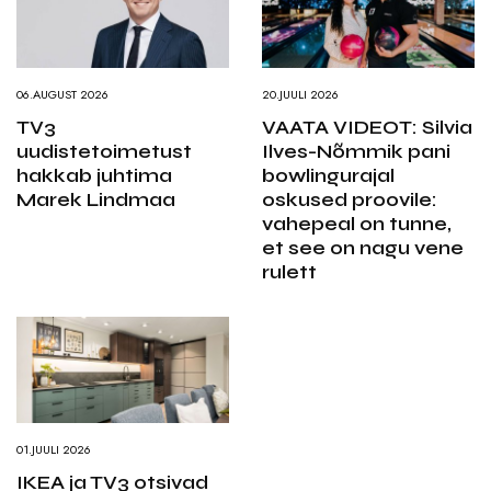
06.AUGUST 2026
20.JUULI 2026
TV3
VAATA VIDEOT: Silvia
uudistetoimetust
Ilves-Nõmmik pani
hakkab juhtima
bowlingurajal
Marek Lindmaa
oskused proovile:
vahepeal on tunne,
et see on nagu vene
rulett
01.JUULI 2026
IKEA ja TV3 otsivad