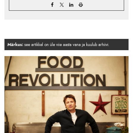
Märkus:
see artikkel on üle viie aasta vana ja kuulub arhiivi.