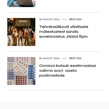
06.AUGUST 2026
EESTI ELU
Tehnikaülikooli vilistlaste
mälestustest sündis
suvelavastus „Nüüd õpin
06.AUGUST 2026
EESTI ELU
Omniva kutsub eestimaalasi
valima 2027. aasta
postmarkide