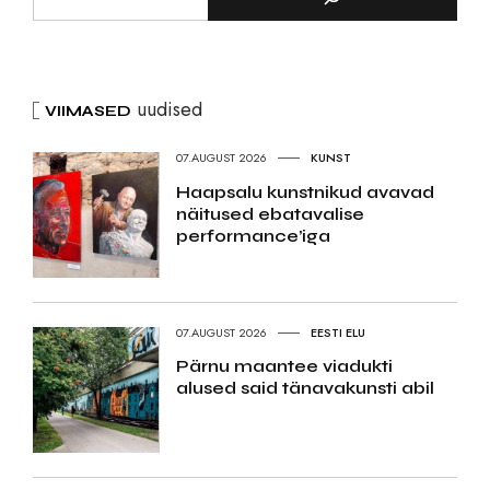
uudised
VIIMASED
07.AUGUST 2026
KUNST
Haapsalu kunstnikud avavad
näitused ebatavalise
performance’iga
07.AUGUST 2026
EESTI ELU
Pärnu maantee viadukti
alused said tänavakunsti abil