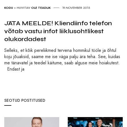
KODU
>
HUVITAV
OLE TEADLIK
19.NOVEMBER 2015
JÄTA MEELDE! Kliendiinfo telefon
võtab vastu infot liiklusohtlikest
olukordadest
Selleks, et kõik pereliikmed tervena hommikul tööle ja õhtul
koju jõuaksid, saame me ise väga palju ära teha. See, kuidas
me tänavatel ja teedel käitume, saab alguse meie hoiakutest.
Endast ja
SEOTUD POSTITUSED