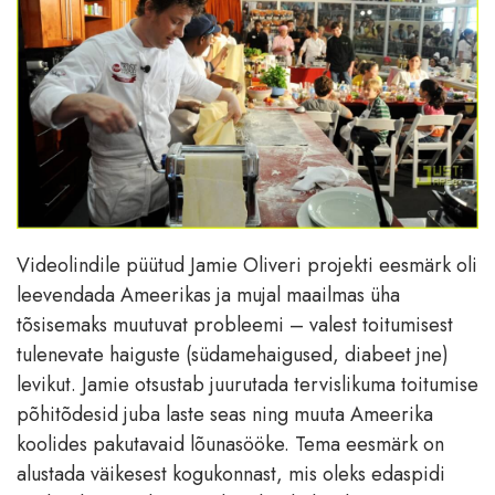
Videolindile püütud Jamie Oliveri projekti eesmärk oli
leevendada Ameerikas ja mujal maailmas üha
tõsisemaks muutuvat probleemi – valest toitumisest
tulenevate haiguste (südamehaigused, diabeet jne)
levikut. Jamie otsustab juurutada tervislikuma toitumise
põhitõdesid juba laste seas ning muuta Ameerika
koolides pakutavaid lõunasööke. Tema eesmärk on
alustada väikesest kogukonnast, mis oleks edaspidi