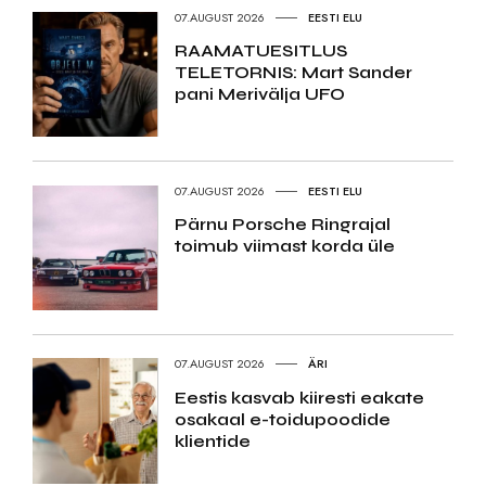
07.AUGUST 2026
EESTI ELU
RAAMATUESITLUS
TELETORNIS: Mart Sander
pani Merivälja UFO
07.AUGUST 2026
EESTI ELU
Pärnu Porsche Ringrajal
toimub viimast korda üle
07.AUGUST 2026
ÄRI
Eestis kasvab kiiresti eakate
osakaal e-toidupoodide
klientide