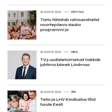
06.AUGUST 2026
EESTI ELU
Tartu tähistab rahvusvahelist
noortepäeva sisuka
programmi ja
06.AUGUST 2026
MELU
TV3 uudistetoimetust hakkab
juhtima Marek Lindmaa
06.AUGUST 2026
ÄRI
Telia ja LHV Kindlustus tõid
turule Eesti