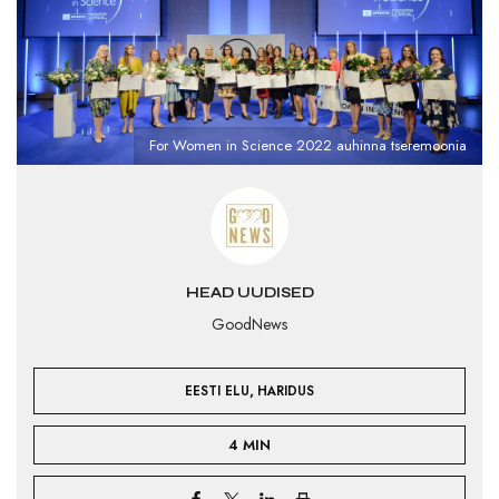
For Women in Science 2022 auhinna tseremoonia
HEAD UUDISED
GoodNews
,
EESTI ELU
HARIDUS
4 MIN