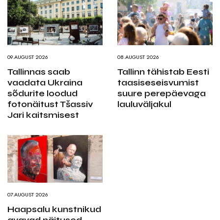
09.AUGUST 2026
08.AUGUST 2026
Tallinnas saab
Tallinn tähistab Eesti
vaadata Ukraina
taasiseseisvumist
sõdurite loodud
suure perepäevaga
fotonäitust Tšassiv
lauluväljakul
Jari kaitsmisest
07.AUGUST 2026
Haapsalu kunstnikud
avavad näitused