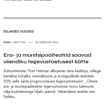
EELMISED UUDISED
KODU
>
EESTI ELU
08.VEEBRUAR 2023
Era- ja munitsipaalteatrid saavad
viiendiku tegevustoetusest kätte
Kultuuriminister Piret Hartman allkirjastas täna käskkirja, millega
kantakse kohalike omavalitsuste ja eraõiguslikele teatritele
20% selle aasta prognoositavast tegevustoetusest. „Oleme
era- ja munitsipaalteatrite tegevustoetuse vooru tulemuste
välja kuulutamisega hiljaks jäänud. Vabandame teatrite ees.
Selleks,