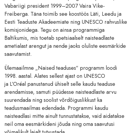
Vabariigi president 1999–2007 Vaira Vike-
Freiberga. Täna toimib see koostöös Läti, Leedu ja
Eesti Teaduste Akadeemiate ning UNESCO rahvuslike
komisjonidega. Tegu on ainsa programmiga
Baltikumis, mis toetab spetsiaalselt naisteadlaste
ametialast arengut ja nende jaoks oluliste eesmärkide
saavutamist.
Ülemaailmne „Naised teaduses“ programm loodi
1998. aastal. Alates sellest ajast on UNESCO
ja L’Oréal panustanud ühiselt selle kaudu teaduse
arendamisse, samuti püüdesse naisteadlaste arvu
suurendada ning soolist võrdõiguslikkust ka
teadusmaailmas edendada. Programmi kaudu
naisteadlasi mitte ainult tunnustatakse, vaid aidatakse
neil oma eesmärkideni jõuda ning oma saavutusi
võimalikult laialt tutvustada.