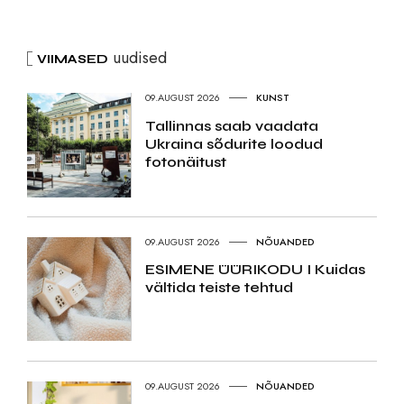
uudised
VIIMASED
09.AUGUST 2026
KUNST
Tallinnas saab vaadata
Ukraina sõdurite loodud
fotonäitust
09.AUGUST 2026
NÕUANDED
ESIMENE ÜÜRIKODU I Kuidas
vältida teiste tehtud
09.AUGUST 2026
NÕUANDED