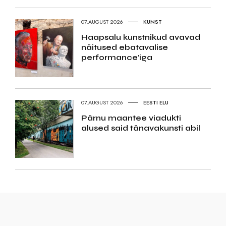
07.AUGUST 2026
KUNST
Haapsalu kunstnikud avavad
näitused ebatavalise
performance’iga
07.AUGUST 2026
EESTI ELU
Pärnu maantee viadukti
alused said tänavakunsti abil