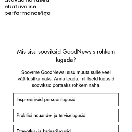
ebatavalise
performance’iga
Mis sisu sooviksid GoodNewsis rohkem
lugeda?
Soovime GoodNewsi sisu muuta sulle veel
väärtuslikumaks. Anna teada, milliseid lugusid
sooviksid portaalis rohkem näha.
Inspireerivaid persoonilugusid
Praktilisi nõuande- ja terviselugusid
Ettevõtlus- ja karjäärilugusid