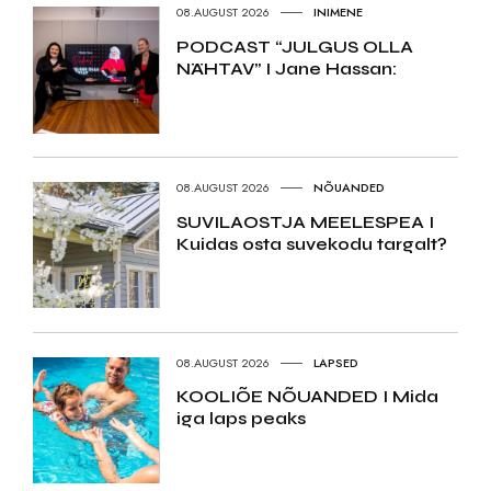
08.AUGUST 2026
INIMENE
PODCAST “JULGUS OLLA
NÄHTAV” I Jane Hassan:
08.AUGUST 2026
NÕUANDED
SUVILAOSTJA MEELESPEA I
Kuidas osta suvekodu targalt?
08.AUGUST 2026
LAPSED
KOOLIÕE NÕUANDED I Mida
iga laps peaks