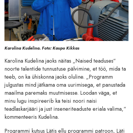
Karolina Kudelina. Foto: Kaupo Kikkas
Karolina Kudelina jaoks näitas „Naised teaduses“
noorte talentide tunnustuse pälvimine, et töö, mida ta
teeb, on ka ühiskonna jaoks oluline. „Programm
julgustas mind jätkama oma uurimisega, et panustada
maailma paremaks muutmisesse. Loodan väga, et
minu lugu inspireerib ka teisi noori naisi
teadlaskarjääri ja just inseneriteaduste eriala valima,“
kommenteeris Kudelina.
Programmi kutsus Lätis ellu programmi patroon, Läti