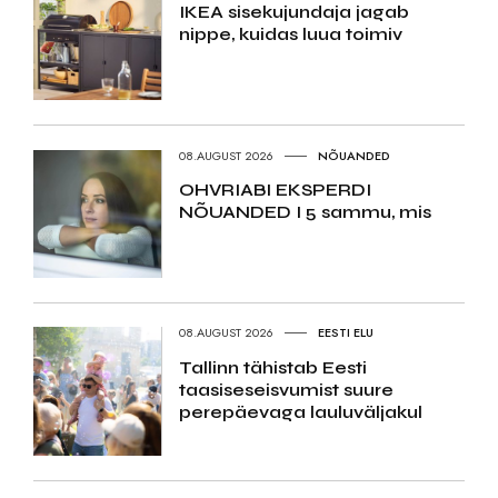
IKEA sisekujundaja jagab
nippe, kuidas luua toimiv
08.AUGUST 2026
NÕUANDED
OHVRIABI EKSPERDI
NÕUANDED I 5 sammu, mis
08.AUGUST 2026
EESTI ELU
Tallinn tähistab Eesti
taasiseseisvumist suure
perepäevaga lauluväljakul