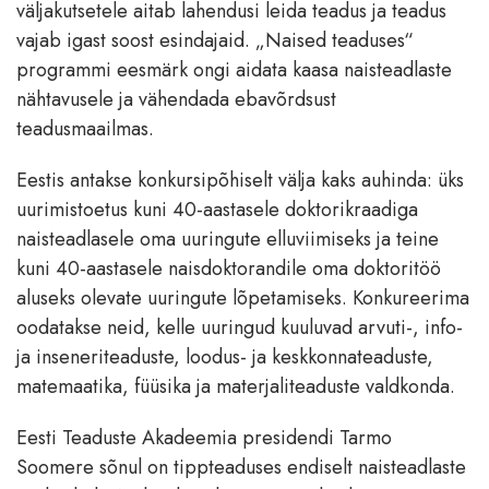
väljakutsetele aitab lahendusi leida teadus ja teadus
vajab igast soost esindajaid. „Naised teaduses“
programmi eesmärk ongi aidata kaasa naisteadlaste
nähtavusele ja vähendada ebavõrdsust
teadusmaailmas.
Eestis antakse konkursipõhiselt välja kaks auhinda: üks
uurimistoetus kuni 40-aastasele doktorikraadiga
naisteadlasele oma uuringute elluviimiseks ja teine
kuni 40-aastasele naisdoktorandile oma doktoritöö
aluseks olevate uuringute lõpetamiseks. Konkureerima
oodatakse neid, kelle uuringud kuuluvad arvuti-, info-
ja inseneriteaduste, loodus- ja keskkonnateaduste,
matemaatika, füüsika ja materjaliteaduste valdkonda.
Eesti Teaduste Akadeemia presidendi Tarmo
Soomere sõnul on tippteaduses endiselt naisteadlaste