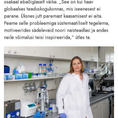
osakaal ebaõiglaselt väike. „See on kui haav
globaalses teaduskogukonnas, mis iseenesest ei
parane. Üksnes jutt paremast kaasamisest ei aita.
Peame selle probleemiga süstemaatiliselt tegelema,
motiveerides sädelevaid noori naisteadlasi ja andes
neile võimalusi teisi inspireerida,“ ütles ta.