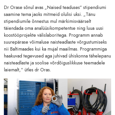
Dr Orase sõnul avas „Naised teaduses“ stipendiumi
saamine tema jaoks mitmeid olulisi uksi. „Tänu
stipendiumile õnnestus mul märkimisväärselt
täiendada oma analüüsikompetentse ning luua uusi
koostööprojekte välislaboritega. Programm annab
suurepärase võimaluse naisteadlaste võrgustumiseks
nii Baltimaades kui ka mujal maailmas. Programmiga
haakuvad tegevused aga juhivad ühiskonna tähelepanu
naisteadlaste ja soolise võrdõiguslikkuse teemadele
laiemalt,“ ütles dr Oras.