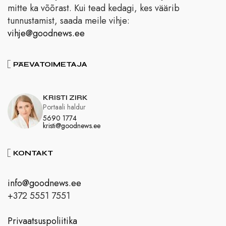
mitte ka võõrast. Kui tead kedagi, kes väärib
tunnustamist, saada meile vihje:
vihje@goodnews.ee
PÄEVATOIMETAJA
KRISTI ZIRK
Portaali haldur
5690 1774
kristi@goodnews.ee
KONTAKT
info@goodnews.ee
+372 5551 7551
Privaatsuspoliitika