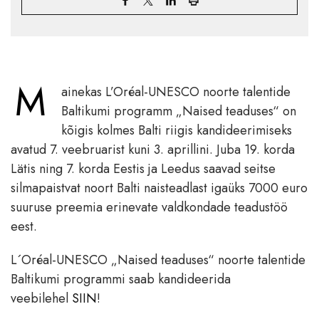
M
ainekas L’Oréal-UNESCO noorte talentide
Baltikumi programm „Naised teaduses“ on
kõigis kolmes Balti riigis kandideerimiseks
avatud 7. veebruarist kuni 3. aprillini. Juba 19. korda
Lätis ning 7. korda Eestis ja Leedus saavad seitse
silmapaistvat noort Balti naisteadlast igaüks 7000 euro
suuruse preemia erinevate valdkondade teadustöö
eest.
L´Oréal-UNESCO „Naised teaduses“ noorte talentide
Baltikumi programmi saab kandideerida
veebilehel
SIIN
!