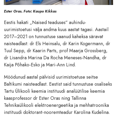
Ester Oras. Foto: Kaupo Kikkas
Eestis hakati „Naised teaduses“ auhindu-
uurimistoetusi välja andma kuus aastat tagasi. Aastail
2017–2021 on tunnustuse saanud kaheksa säravat
naisteadlast: dr Els Heinsalu, dr Karin Kogermann, dr
Tuul Sepp, dr Kaarin Parts, prof Maarja Grossberg,
dr Lisandra Marina Da Rocha Meneses-Nandha, dr
Kaija Põhako-Esko ja Mari-Ann Lind.
Möödunud aastal pälvisid uurimistoetuse seitse
Baltikumi naisteadlast. Eestist said tunnustuse osaliseks
Tartu Ülikooli keemia instituudi analüütilise keemia
kaasprofessor dr Ester Oras ning Tallinna
Tehnikaülikooli elektroenergeetika ja mehhatroonika
instituudi doktorant-nooremteadur Karolina Kudelina.