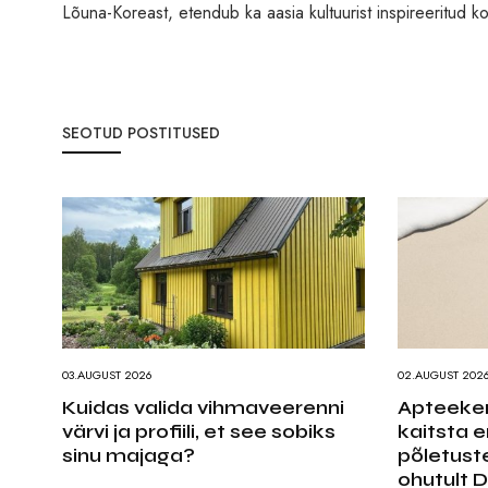
Lõuna-Koreast, etendub ka aasia kultuurist inspireeritud 
SEOTUD POSTITUSED
03.AUGUST 2026
02.AUGUST 202
Kuidas valida vihmaveerenni
Apteeker
värvi ja profiili, et see sobiks
kaitsta e
sinu majaga?
põletust
ohutult D