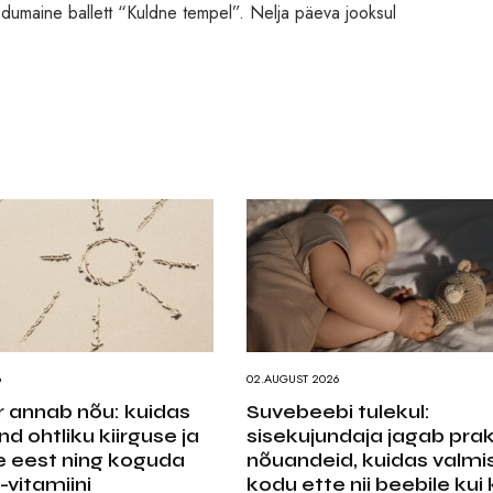
kodumaine ballett “Kuldne tempel”. Nelja päeva jooksul
6
02.AUGUST 2026
 annab nõu: kuidas
Suvebeebi tulekul:
nd ohtliku kiirguse ja
sisekujundaja jagab prakt
e eest ning koguda
nõuandeid, kuidas valmi
-vitamiini
kodu ette nii beebile kui