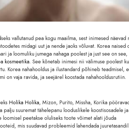
üdseks vallutanud pea kogu maailma, sest inimesed näevad n
atoodetes midagi uut ja nende jaoks võluvat. Korea naised 
ari ja loomuliku jumega nahaga poolest ja just see on see,
a kosmeetika
. See kõnetab inimesi nii välimuse poolest ku
ttu. Korea nahahooldus ja ilustandard põhineb teadmisel, e
mi on vaja ravida, ja seejärel koostada nahahooldusrutiin.
teks
Holika Holika
, Mizon, Purito, Missha, Korika pöörava
a palju suuremat tähelepanu looduslikele koostisosadele j
 loomisel peetakse oluliseks toote võimet alati jõuda
tooteid, mis suudavad probleemid lahendada juuretasandil