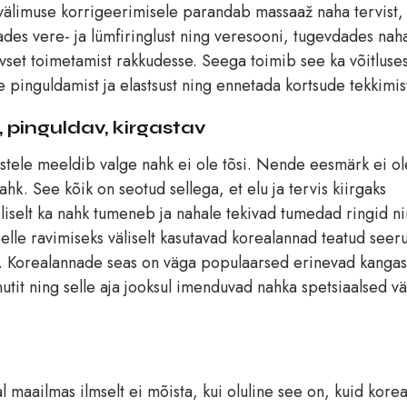
välimuse korrigeerimisele parandab massaaž naha tervist,
dades vere- ja lümfiringlust ning veresooni, tugevdades nah
iivset toimetamist rakkudesse. Seega toimib see ka võitluse
pinguldamist ja elastsust ning ennetada kortsude tekkimis
 pinguldav, kirgastav
astele meeldib valge nahk ei ole tõsi. Nende eesmärk ei ol
k. See kõik on seotud sellega, et elu ja tervis kiirgaks
teliselt ka nahk tumeneb ja nahale tekivad tumedad ringid n
Selle ravimiseks väliselt kasutavad korealannad teatud see
. Korealannade seas on väga populaarsed erinevad kangas
it ning selle aja jooksul imenduvad nahka spetsiaalsed v
l maailmas ilmselt ei mõista, kui oluline see on, kuid kore