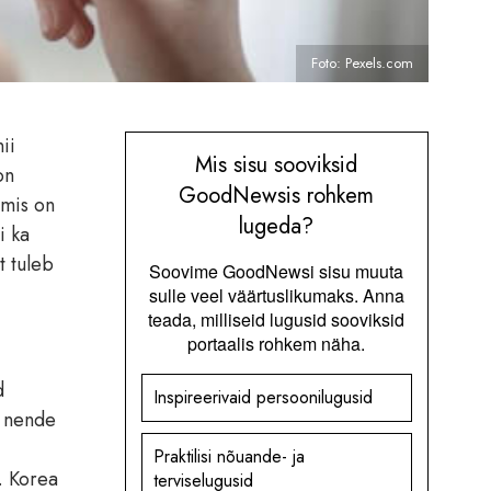
Foto: Pexels.com
ii
Mis sisu sooviksid
on
GoodNewsis rohkem
 mis on
lugeda?
i ka
t tuleb
Soovime GoodNewsi sisu muuta
sulle veel väärtuslikumaks. Anna
teada, milliseid lugusid sooviksid
portaalis rohkem näha.
d
Inspireerivaid persoonilugusid
a nende
Praktilisi nõuande- ja
. Korea
terviselugusid