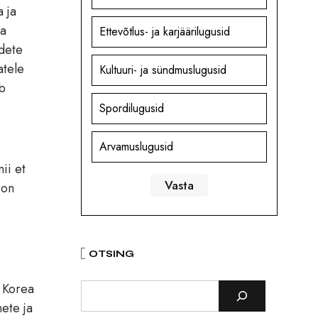
a ja
ea
Ettevõtlus- ja karjäärilugusid
odete
atele
Kultuuri- ja sündmuslugusid
ab
Spordilugusid
Arvamuslugusid
ii et
 on
OTSING
d Korea
nete ja