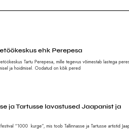
eretöökeskus ehk Perepesa
eretöökeskus Tartu Perepesa, mille tegevus võimestab lastega pere
misel ja hoidmisel. Oodatud on kõik pered
sse ja Tartusse lavastused Jaapanist ja
 festival “1000 kurge”, mis toob Tallinnasse ja Tartusse artistid Jaap