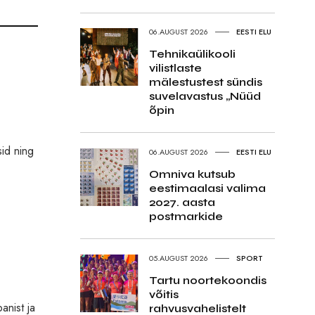
06.AUGUST 2026
EESTI ELU
Tehnikaülikooli
vilistlaste
mälestustest sündis
suvelavastus „Nüüd
õpin
sid ning
06.AUGUST 2026
EESTI ELU
Omniva kutsub
eestimaalasi valima
2027. aasta
postmarkide
05.AUGUST 2026
SPORT
Tartu noortekoondis
võitis
anist ja
rahvusvahelistelt