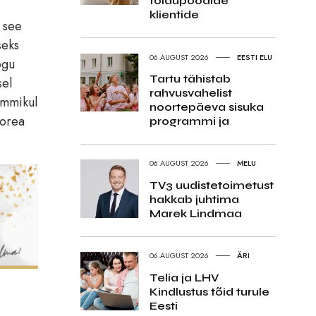
toidupoodide
klientide
a see
seks
06.AUGUST 2026
EESTI ELU
ogu
Tartu tähistab
sel
rahvusvahelist
ommikul
noortepäeva sisuka
korea
programmi ja
06.AUGUST 2026
MELU
TV3 uudistetoimetust
hakkab juhtima
Marek Lindmaa
06.AUGUST 2026
ÄRI
Telia ja LHV
Kindlustus tõid turule
Eesti