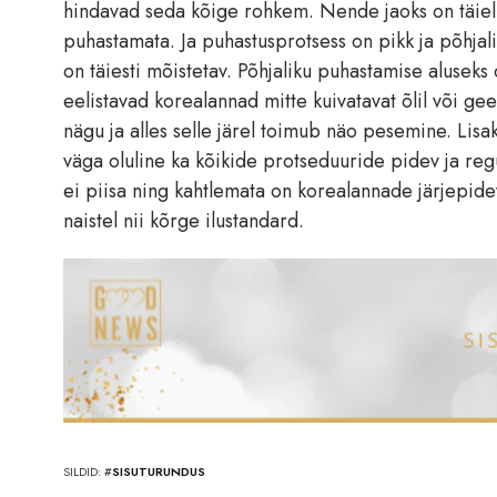
hindavad seda kõige rohkem. Nende jaoks on täieli
puhastamata. Ja puhastusprotsess on pikk ja põhjali
on täiesti mõistetav. Põhjaliku puhastamise aluseks
eelistavad korealannad mitte kuivatavat õlil või g
nägu ja alles selle järel toimub näo pesemine. Lis
väga oluline ka kõikide protseduuride pidev ja re
ei piisa ning kahtlemata on korealannade järjepide
naistel nii kõrge ilustandard.
SILDID: #
SISUTURUNDUS