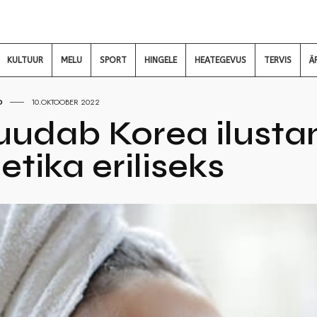
KULTUUR
MELU
SPORT
HINGELE
HEATEGEVUS
TERVIS
Ä
D
10.OKTOOBER 2022
udab Korea ilustan
tika eriliseks