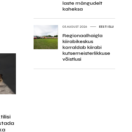
laste mängudelt
kaheksa
05.AUGUST 2026
EESTI ELU
Regionaalhaigla
kiirabikeskus
korraldab kiirabi
kutsemeisterlikkuse
võistlusi
ilisi
stada
 ka