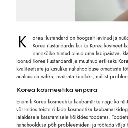
K
orea ilustandard on hoogsalt levinud ja nü
Korea ilustandardis kui ka Korea kosmeetik
ennekõike tuntud olnud oma läbipaistva, kla
loonud Korea ilustandardi ja muutnud eriliseks
Kore
kvaliteetsete ja kasulike nahahoolduse omaduste tõ
analüüsida nahka, määrata kindlaks, millist problee
Korea kosmeetika eripära
Enamik Korea kosmeetika kaubamärke nagu ka näi
võrreldes teiste riikide kosmeetika kaubamärkideg
laialdasele kasutamisele kõikides toodetes. Toodete
nahahoolduse põhiprobleemideni ja töötada välja 