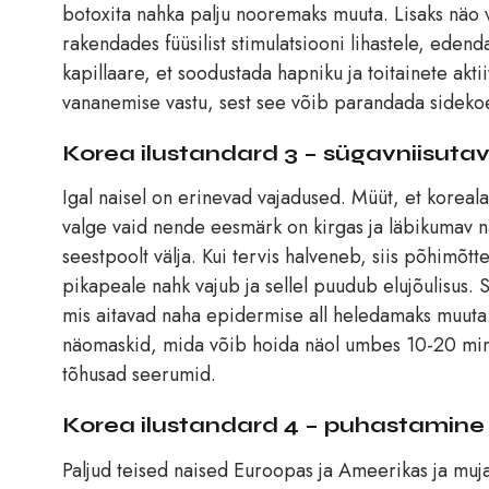
botoxita nahka palju nooremaks muuta. Lisaks näo 
rakendades füüsilist stimulatsiooni lihastele, eden
kapillaare, et soodustada hapniku ja toitainete akt
vananemise vastu, sest see võib parandada sidekoe 
Korea ilustandard 3 – sügavniisutav,
Igal naisel on erinevad vajadused. Müüt, et koreal
valge vaid nende eesmärk on kirgas ja läbikumav nah
seestpoolt välja. Kui tervis halveneb, siis põhimõt
pikapeale nahk vajub ja sellel puudub elujõulisus. 
mis aitavad naha epidermise all heledamaks muuta
näomaskid, mida võib hoida näol umbes 10-20 minut
tõhusad seerumid.
Korea ilustandard 4 – puhastamine
Paljud teised naised Euroopas ja Ameerikas ja muja