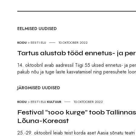
EELMISED UUDISED
KODU
>
EESTI ELU
10.OKTOOBER 2022
Tartus alustab tööd ennetus- ja p
14. oktoobril avab aadressil Tiigi 55 uksed ennetus- ja p
pakub nõu ja tuge laste kasvatamisel ning peresuhete loo
JÄRGMISED UUDISED
KODU
>
EESTI ELU
KULTUUR
10.OKTOOBER 2022
Festival “1000 kurge” toob Tallinna
Lõuna-Koreast
25.-29. oktoobril leiab teist korda aset Aasia sõnatu teatri