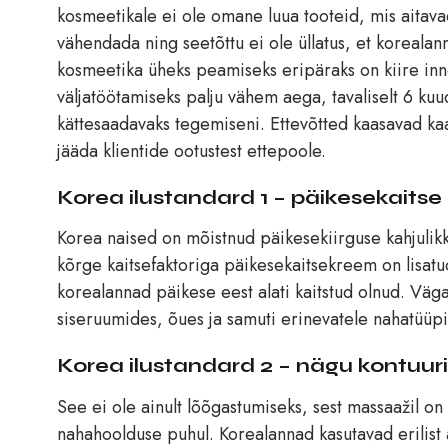
kosmeetikale ei ole omane luua tooteid, mis aitavad
vähendada ning seetõttu ei ole üllatus, et koreala
kosmeetika üheks peamiseks eripäraks on kiire inn
väljatöötamiseks palju vähem aega, tavaliselt 6 kuu
kättesaadavaks tegemiseni. Ettevõtted kaasavad kaa
jääda klientide ootustest ettepoole.
Korea ilustandard 1 – päikesekaitse
Korea naised on mõistnud päikesekiirguse kahjulikk
kõrge kaitsefaktoriga päikesekaitsekreem on lisatu
korealannad päikese eest alati kaitstud olnud. Vä
siseruumides, õues ja samuti erinevatele nahatüüp
Korea ilustandard 2 – nägu kontuu
See ei ole ainult lõõgastumiseks, sest massaažil on
nahahoolduse puhul. Korealannad kasutavad erilist a