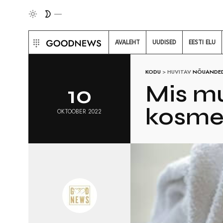
AVALEHT
UUDISED
EESTI ELU
KODU
>
HUVITAV
NÕUANDE
Mis mu
10
kosmee
OKTOOBER 2022