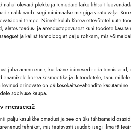
 nahal olevaid plekke ja tumedaid laike lihtsalt leevendad
nnade nahk näeb isegi minimaalse meigiga veatu välja. Kor
ovatsiooni tempo. Nimelt kulub Korea ettevõtetel uute to
d, alates teadus- ja arendustegevusest kuni toodete kasutaj
saegset ja kallist tehnoloogiat palju rohkem, mis võimald
ust juba ammu enne, kui lääne inimesed seda tunnistasid, n
d enamikele korea kosmeetika ja ilutoodetele, tänu millele
ga levinud erinevate on päikesekaitsevahendite kasutamine
idele sobivuse kaupa.
riv massaaž
 nii palju kasulikke omadusi ja see on üks tähtsamaid osasi
renenud tehnikat, mis teatavasti suudab isegi ilma täiteai