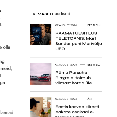
a
uudised
VIIMASED
s
t.
07.AUGUST 2026
EESTI ELU
RAAMATUESITLUS
TELETORNIS: Mart
Sander pani Merivälja
e olla
UFO
ing
07.AUGUST 2026
EESTI ELU
rumeid,
Pärnu Porsche
t
Ringrajal toimub
äga
viimast korda üle
07.AUGUST 2026
ÄRI
Eestis kasvab kiiresti
alannad
eakate osakaal e-