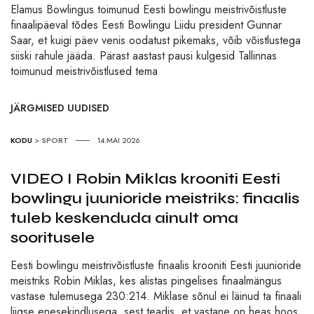
Elamus Bowlingus toimunud Eesti bowlingu meistrivõistluste
finaalipäeval tõdes Eesti Bowlingu Liidu president Gunnar
Saar, et kuigi päev venis oodatust pikemaks, võib võistlustega
siiski rahule jääda. Pärast aastast pausi kulgesid Tallinnas
toimunud meistrivõistlused tema
JÄRGMISED UUDISED
KODU
>
SPORT
14.MAI 2026
VIDEO I Robin Miklas krooniti Eesti
bowlingu juunioride meistriks: finaalis
tuleb keskenduda ainult oma
sooritusele
Eesti bowlingu meistrivõistluste finaalis krooniti Eesti juunioride
meistriks Robin Miklas, kes alistas pingelises finaalmängus
vastase tulemusega 230:214. Miklase sõnul ei läinud ta finaali
liigse enesekindlusega, sest teadis, et vastane on heas hoos