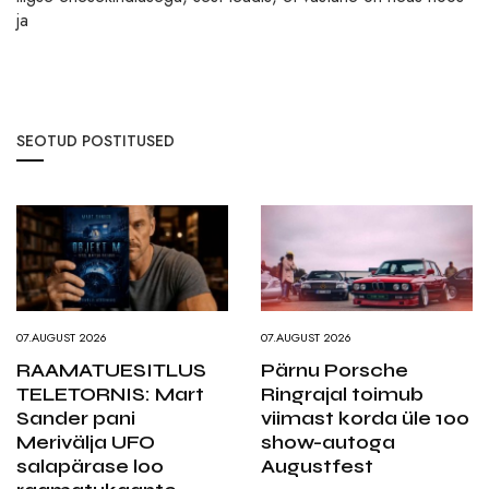
ja
SEOTUD POSTITUSED
07.AUGUST 2026
07.AUGUST 2026
RAAMATUESITLUS
Pärnu Porsche
TELETORNIS: Mart
Ringrajal toimub
Sander pani
viimast korda üle 100
Merivälja UFO
show-autoga
salapärase loo
Augustfest