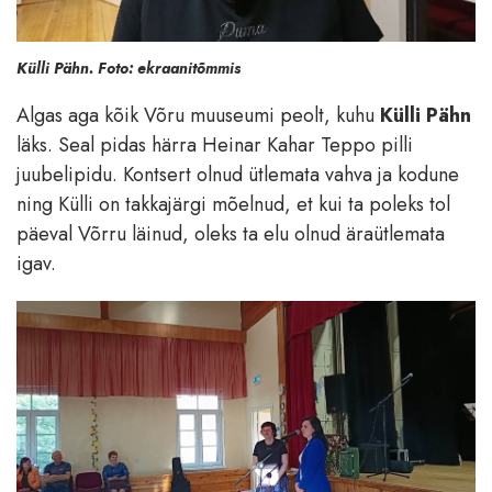
Külli Pähn. Foto: ekraanitõmmis
Algas aga kõik Võru muuseumi peolt, kuhu
Külli Pähn
läks. Seal pidas härra Heinar Kahar Teppo pilli
juubelipidu. Kontsert olnud ütlemata vahva ja kodune
ning Külli on takkajärgi mõelnud, et kui ta poleks tol
päeval Võrru läinud, oleks ta elu olnud äraütlemata
igav.