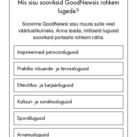
Mis sisu sooviksid GoodNewsis rohkem
lugeda?
Soovime GoodNewsi sisu muuta sulle veel
väärtuslikumaks. Anna teada, milliseid lugusid
sooviksid portaalis rohkem näha.
Inspireerivaid persoonilugusid
Praktilisi nõuande- ja terviselugusid
Ettevõtlus- ja karjäärilugusid
Kultuuri- ja sündmuslugusid
Spordilugusid
Arvamuslugusid