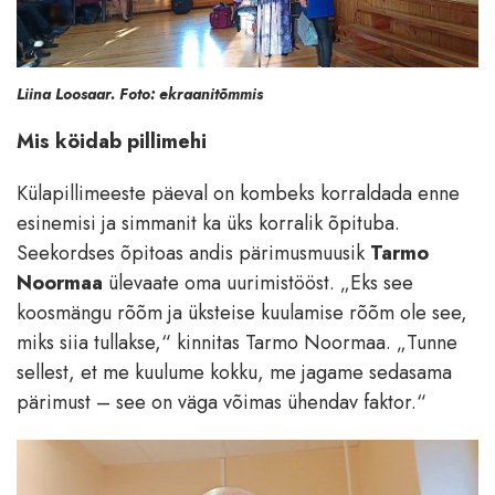
Liina Loosaar. Foto: ekraanitõmmis
Mis köidab pillimehi
Külapillimeeste päeval on kombeks korraldada enne
esinemisi ja simmanit ka üks korralik õpituba.
Seekordses õpitoas andis pärimusmuusik
Tarmo
Noormaa
ülevaate oma uurimistööst. „Eks see
koosmängu rõõm ja üksteise kuulamise rõõm ole see,
miks siia tullakse,“ kinnitas Tarmo Noormaa. „Tunne
sellest, et me kuulume kokku, me jagame sedasama
pärimust – see on väga võimas ühendav faktor.“