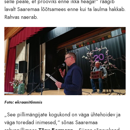
selle peale, et prooviks enne ikka heaga!“ räägib
lavalt Saaremaa lõõtsamees enne kui ta laulma hakkab.
Rahvas naerab.
Foto: ekraanitõmmis
„See pillimängijate kogukond on väga ühtehoidev ja
väga toredad inimesed,“ sõnas Saaremaa