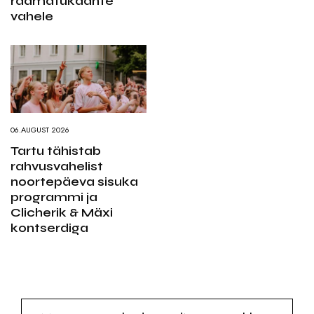
raamatukaante
vahele
06.AUGUST 2026
Tartu tähistab
rahvusvahelist
noortepäeva sisuka
programmi ja
Clicherik & Mäxi
kontserdiga