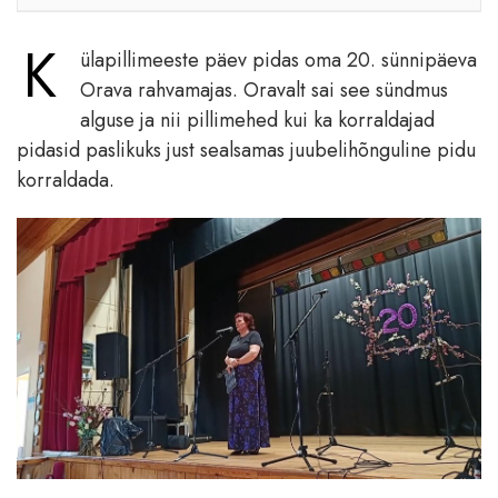
K
ülapillimeeste päev pidas oma 20. sünnipäeva
Orava rahvamajas. Oravalt sai see sündmus
alguse ja nii pillimehed kui ka korraldajad
pidasid paslikuks just sealsamas juubelihõnguline pidu
korraldada.