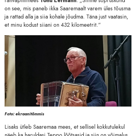
rahvapillimees
Tõnu Eermann
. „Siinne sõpruskond
on see, mis paneb ikka Saaremaalt varem üles tõusma
ja rattad alla ja siia kohale jõudma. Täna just vaatasin,
et minu kodust siiani on 432 kilomeetrit.“
Foto: ekraanitõmmis
Lisaks ütleb Saaremaa mees, et sellisel kokkutulekul
näeb ka haruldasi Teppo lõõtsasid ja siin on võimalus