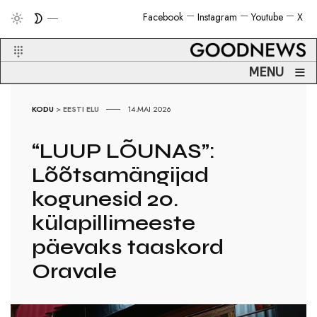
Facebook
Instagram
Youtube
X
≡
MENU
KODU
>
EESTI ELU
14.MAI 2026
“LUUP LÕUNAS”:
Lõõtsamängijad
kogunesid 20.
külapillimeeste
päevaks taaskord
Oravale