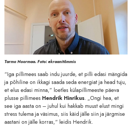
Tarmo Noormaa. Foto: ekraanitõmmis
“Iga pillimees saab indu juurde, et pilli edasi mängida
ja põhiline on ikkagi saada seda energiat ja head tuju,
et elus edasi minna,” loetles külapillimeeste päeva
plusse pillimees
Hendrik Hinrikus
. „Ongi hea, et
see iga aasta on – juhul kui hakkab muust elust mingi
stress tulema ja väsimus, siis käid jälle siin ja järgmise
aastani on jälle korras,“ leidis Hendrik.