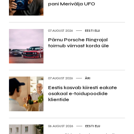
pani Merivälja UFO
07.AUGUST 2026
EESTI ELU
Pärnu Porsche Ringrajal
toimub viimast korda üle
07.AUGUST 2026
ÄRI
Eestis kasvab kiiresti eakate
osakaal e-toidupoodide
klientide
06.AUGUST 2026
EESTI ELU