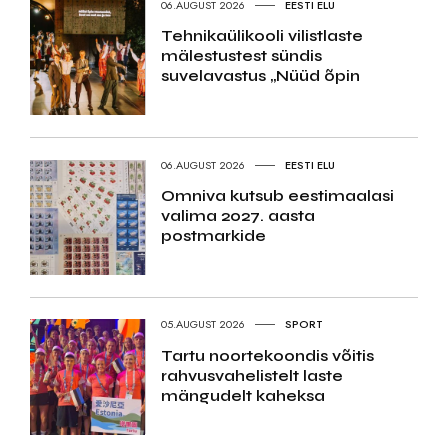
06.AUGUST 2026
EESTI ELU
Tehnikaülikooli vilistlaste
mälestustest sündis
suvelavastus „Nüüd õpin
06.AUGUST 2026
EESTI ELU
Omniva kutsub eestimaalasi
valima 2027. aasta
postmarkide
05.AUGUST 2026
SPORT
Tartu noortekoondis võitis
rahvusvahelistelt laste
mängudelt kaheksa