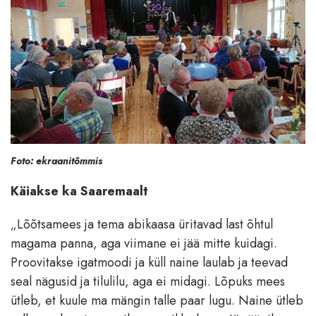
Foto: ekraanitõmmis
Käiakse ka Saaremaalt
„Lõõtsamees ja tema abikaasa üritavad last õhtul
magama panna, aga viimane ei jää mitte kuidagi.
Proovitakse igatmoodi ja küll naine laulab ja teevad
seal nägusid ja tilulilu, aga ei midagi. Lõpuks mees
ütleb, et kuule ma mängin talle paar lugu. Naine ütleb