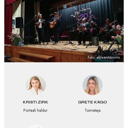
Foto: ekraanitõmmis
KRISTI ZIRK
GRETE KÄGO
Portaali haldur
Toimetaja