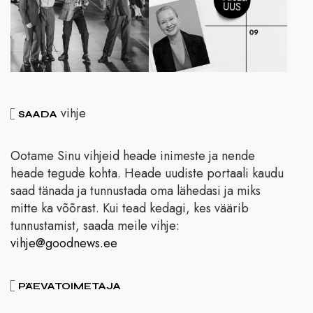
vihje
SAADA
Ootame Sinu vihjeid heade inimeste ja nende
heade tegude kohta. Heade uudiste portaali kaudu
saad tänada ja tunnustada oma lähedasi ja miks
mitte ka võõrast. Kui tead kedagi, kes väärib
tunnustamist, saada meile vihje:
vihje@goodnews.ee
PÄEVATOIMETAJA