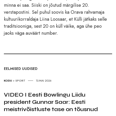
minna ei saa. Siiski on jõutud märgilise 20.
verstapostini. Sel puhul soovis ka Orava rahvamaja
kultuurikorraldaja Liina Loosaar, et Külli jätkaks selle
traditsiooniga, sest 20 on küll väike, aga ühe peo
jaoks väga auväärt number.
EELMISED UUDISED
KODU
>
SPORT
13.MAI 2026
VIDEO I Eesti Bowlingu Liidu
president Gunnar Saar: Eesti
meistrivõistluste tase on tõusnud