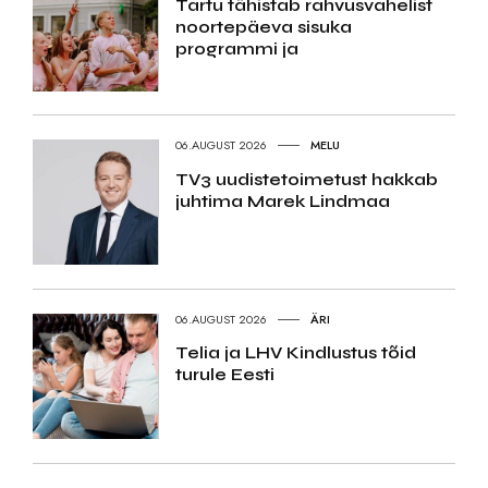
Tartu tähistab rahvusvahelist
noortepäeva sisuka
programmi ja
06.AUGUST 2026
MELU
TV3 uudistetoimetust hakkab
juhtima Marek Lindmaa
06.AUGUST 2026
ÄRI
Telia ja LHV Kindlustus tõid
turule Eesti