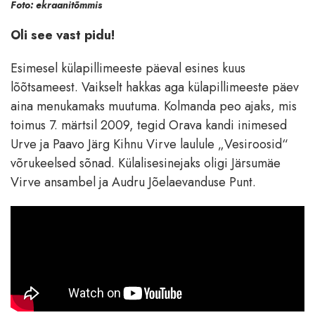
Foto: ekraanitõmmis
Oli see vast pidu!
Esimesel külapillimeeste päeval esines kuus
lõõtsameest. Vaikselt hakkas aga külapillimeeste päev
aina menukamaks muutuma. Kolmanda peo ajaks, mis
toimus 7. märtsil 2009, tegid Orava kandi inimesed
Urve ja Paavo Järg Kihnu Virve laulule „Vesiroosid“
võrukeelsed sõnad. Külalisesinejaks oligi Järsumäe
Virve ansambel ja Audru Jõelaevanduse Punt.