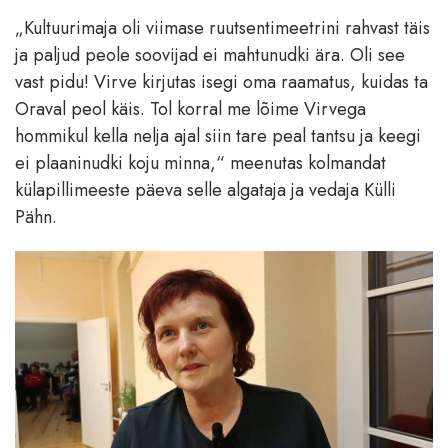
„Kultuurimaja oli viimase ruutsentimeetrini rahvast täis
ja paljud peole soovijad ei mahtunudki ära. Oli see
vast pidu! Virve kirjutas isegi oma raamatus, kuidas ta
Oraval peol käis. Tol korral me lõime Virvega
hommikul kella nelja ajal siin tare peal tantsu ja keegi
ei plaaninudki koju minna,“ meenutas kolmandat
külapillimeeste päeva selle algataja ja vedaja Külli
Pähn.