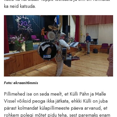
ka neid katsuda.
Foto: ekraanitõmmis
Pillimehed ise on seda meelt, et Külli Pähn ja Malle
Vissel võiksid peoga ikka jätkata, ehkki Külli on juba
pärast kolmandat külapillimeeste päeva arvanud, et
rohkem polegi mõtet pidu teha, sest paremaks enam