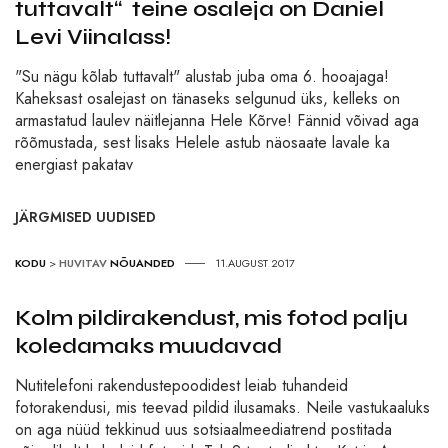
tuttavalt“ teine osaleja on Daniel
Levi Viinalass!
"Su nägu kõlab tuttavalt" alustab juba oma 6. hooajaga!
Kaheksast osalejast on tänaseks selgunud üks, kelleks on
armastatud laulev näitlejanna Hele Kõrve! Fännid võivad aga
rõõmustada, sest lisaks Helele astub näosaate lavale ka
energiast pakatav
JÄRGMISED UUDISED
KODU
>
HUVITAV
NÕUANDED
11.AUGUST 2017
Kolm pildirakendust, mis fotod palju
koledamaks muudavad
Nutitelefoni rakendustepoodidest leiab tuhandeid
fotorakendusi, mis teevad pildid ilusamaks. Neile vastukaaluks
on aga nüüd tekkinud uus sotsiaalmeediatrend postitada