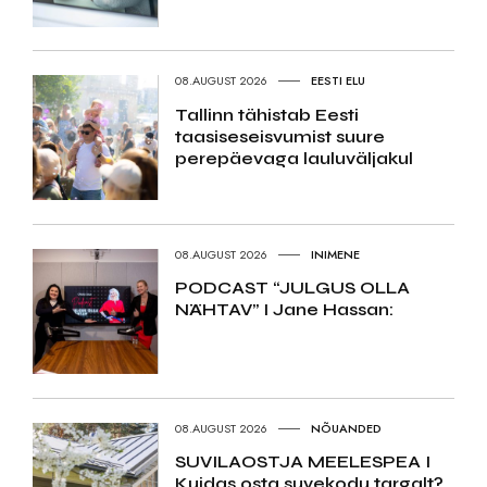
08.AUGUST 2026
EESTI ELU
Tallinn tähistab Eesti
taasiseseisvumist suure
perepäevaga lauluväljakul
08.AUGUST 2026
INIMENE
PODCAST “JULGUS OLLA
NÄHTAV” I Jane Hassan:
08.AUGUST 2026
NÕUANDED
SUVILAOSTJA MEELESPEA I
Kuidas osta suvekodu targalt?