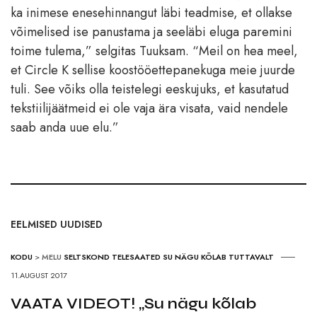
ka inimese enesehinnangut läbi teadmise, et ollakse
võimelised ise panustama ja seeläbi eluga paremini
toime tulema,” selgitas Tuuksam. “Meil on hea meel,
et Circle K sellise koostööettepanekuga meie juurde
tuli. See võiks olla teistelegi eeskujuks, et kasutatud
tekstiilijäätmeid ei ole vaja ära visata, vaid nendele
saab anda uue elu.”
EELMISED UUDISED
KODU
>
MELU
SELTSKOND
TELESAATED
SU NÄGU KÕLAB TUTTAVALT
11.AUGUST 2017
VAATA VIDEOT! „Su nägu kõlab