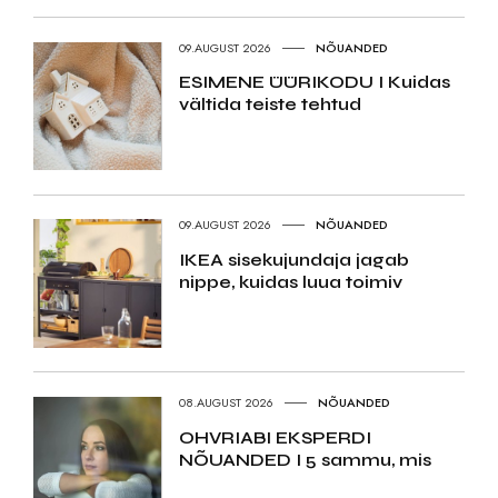
09.AUGUST 2026
NÕUANDED
ESIMENE ÜÜRIKODU I Kuidas
vältida teiste tehtud
09.AUGUST 2026
NÕUANDED
IKEA sisekujundaja jagab
nippe, kuidas luua toimiv
08.AUGUST 2026
NÕUANDED
OHVRIABI EKSPERDI
NÕUANDED I 5 sammu, mis