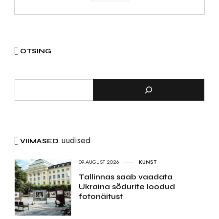
OTSING
uudised
VIIMASED
09.AUGUST 2026
KUNST
Tallinnas saab vaadata
Ukraina sõdurite loodud
fotonäitust