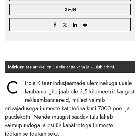
2 MIN
Märkus:
see artikkel on üle viie aasta vana ja kuulub arhiivi.
C
ircle K teenindusjaamade üleminekuga uuele
kaubamärgile jääb üle 3,5 kilomeetrit kangast
reklaambännereid, millest valmib
erivajadusega inimeste kätetööna kuni 7000 poe- ja
puudekotti. Nende müügist saadav tulu läheb
vaimupuudega ja psüühikahäiretega inimeste
töötamise toetamiseks.