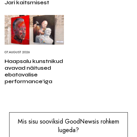
Jari kaitsmisest
07.AUGUST 2026
Haapsalu kunstnikud
avavad näitused
ebatavalise
performance’iga
Mis sisu sooviksid GoodNewsis rohkem
lugeda?