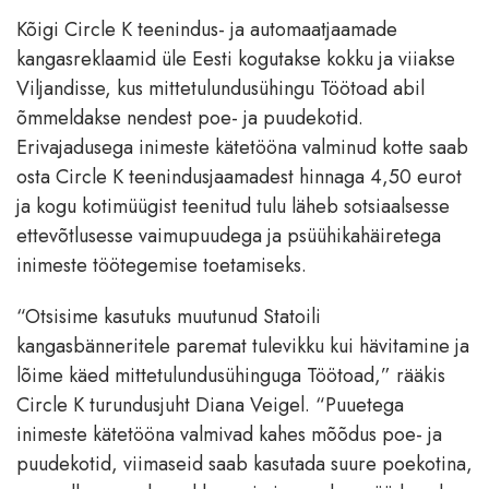
Kõigi Circle K teenindus- ja automaatjaamade
kangasreklaamid üle Eesti kogutakse kokku ja viiakse
Viljandisse, kus mittetulundusühingu Töötoad abil
õmmeldakse nendest poe- ja puudekotid.
Erivajadusega inimeste kätetööna valminud kotte saab
osta Circle K teenindusjaamadest hinnaga 4,50 eurot
ja kogu kotimüügist teenitud tulu läheb sotsiaalsesse
ettevõtlusesse vaimupuudega ja psüühikahäiretega
inimeste töötegemise toetamiseks.
“Otsisime kasutuks muutunud Statoili
kangasbänneritele paremat tulevikku kui hävitamine ja
lõime käed mittetulundusühinguga Töötoad,” rääkis
Circle K turundusjuht Diana Veigel. “Puuetega
inimeste kätetööna valmivad kahes mõõdus poe- ja
puudekotid, viimaseid saab kasutada suure poekotina,