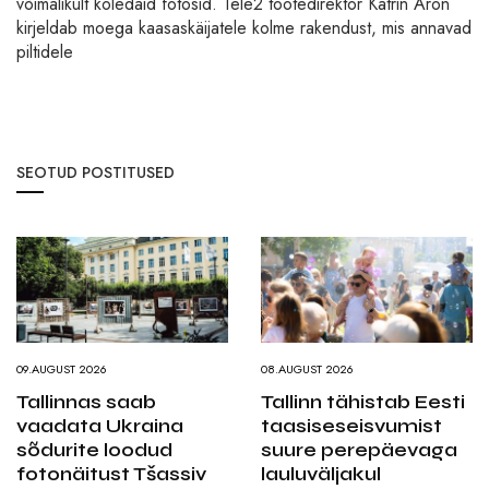
võimalikult koledaid fotosid. Tele2 tootedirektor Katrin Aron
kirjeldab moega kaasaskäijatele kolme rakendust, mis annavad
piltidele
SEOTUD POSTITUSED
09.AUGUST 2026
08.AUGUST 2026
Tallinnas saab
Tallinn tähistab Eesti
vaadata Ukraina
taasiseseisvumist
sõdurite loodud
suure perepäevaga
fotonäitust Tšassiv
lauluväljakul