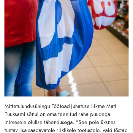
Mittetulundusühingu Töötoad juhatuse liikme Mati
Tuuksami sõnul on oma teenitud raha puudega
inimesele olulise tähendusega. “See pole üksnes
tuntav lisa saadavatele riiklikele toetustele, vaid tõstab