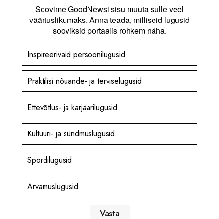
Soovime GoodNewsi sisu muuta sulle veel
väärtuslikumaks. Anna teada, milliseid lugusid
sooviksid portaalis rohkem näha.
Inspireerivaid persoonilugusid
Praktilisi nõuande- ja terviselugusid
Ettevõtlus- ja karjäärilugusid
Kultuuri- ja sündmuslugusid
Spordilugusid
Arvamuslugusid