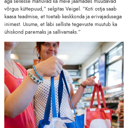
aga sellesse mahuvad ka meie jaamades müüdavad
võrgus küttepuud,” selgitas Veigel. “Koti ostja saab
kaasa teadmise, et toetab keskkonda ja erivajadusega
inimest. Usume, et läbi selliste tegevuste muutub ka
ühiskond paremaks ja sallivamaks.”