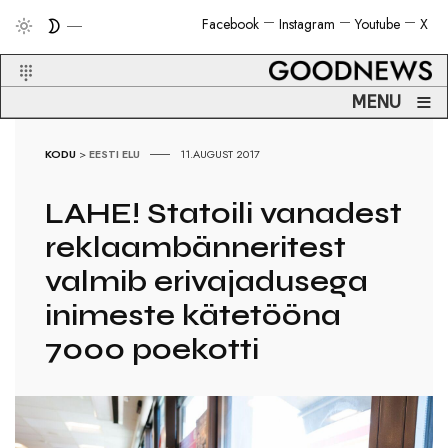
Facebook
Instagram
Youtube
X
≡
MENU
KODU
>
EESTI ELU
11.AUGUST 2017
LAHE! Statoili vanadest
reklaambänneritest
valmib erivajadusega
inimeste kätetööna
7000 poekotti