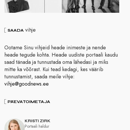
vihje
SAADA
Ootame Sinu vihjeid heade inimeste ja nende
heade tegude kohta. Heade uudiste portaali kaudu
saad tänada ja tunnustada oma lähedasi ja miks
mitte ka võõrast. Kui tead kedagi, kes väärib
tunnustamist, saada meile vihje:
vihje@goodnews.ee
PÄEVATOIMETAJA
KRISTI ZIRK
Portaali haldur