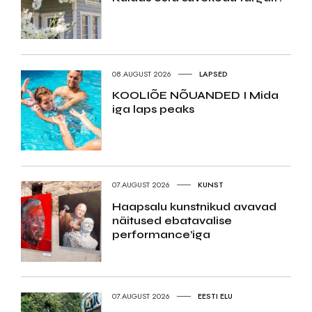
08.AUGUST 2026
LAPSED
KOOLIÕE NÕUANDED I Mida
iga laps peaks
07.AUGUST 2026
KUNST
Haapsalu kunstnikud avavad
näitused ebatavalise
performance’iga
07.AUGUST 2026
EESTI ELU