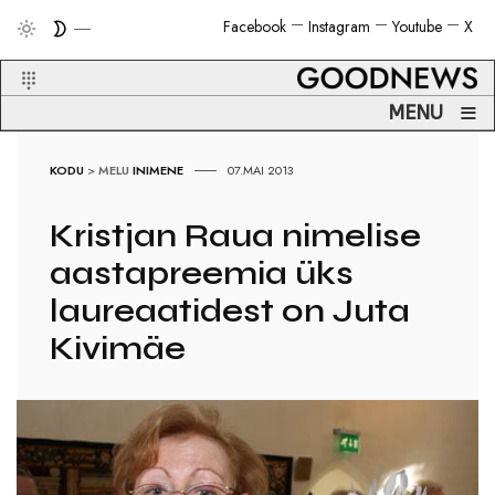
Facebook
Instagram
Youtube
X
≡
MENU
KODU
>
MELU
INIMENE
07.MAI 2013
Kristjan Raua nimelise
aastapreemia üks
laureaatidest on Juta
Kivimäe