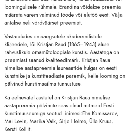
loomingulisele rühmale. Erandina võidakse preemia
määrata varem valminud tööde või elutöö eest. Välja
antakse neli võrdväärset preemiat.
Vastandudes omaaegsetele akadeemilistele
klišeedele, lõi Kristjan Raud (1865–1943) aluse
rahvuslikule omamütoloogiale kunstis. Aastatega on
preemiast saanud kvaliteedimärk. Kristjan Raua
nimelise aastapreemia laureaatide hulgas on eesti
kunstnike ja kunstiteadlaste paremik, kelle looming on
pälvinud kunstimaailma tunnustuse.
Ka eelnevatel aastatel on Kristjan Raua nimelise
aastapreemia pälvinute seas olnud mitmeid Eesti
Kunstimuuseumiga seotud inimesi:Eha Komissarov,
Mai Levin, Marika Valk, Sirje Helme, Ülle Kruus,
Kersti Koll jt.