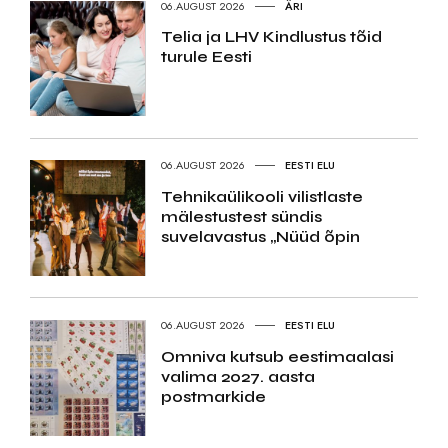
06.AUGUST 2026
ÄRI
Telia ja LHV Kindlustus tõid
turule Eesti
06.AUGUST 2026
EESTI ELU
Tehnikaülikooli vilistlaste
mälestustest sündis
suvelavastus „Nüüd õpin
06.AUGUST 2026
EESTI ELU
Omniva kutsub eestimaalasi
valima 2027. aasta
postmarkide