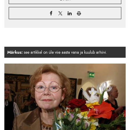
Märkus:
see artikkel on üle viie aasta vana ja kuulub arhiivi.