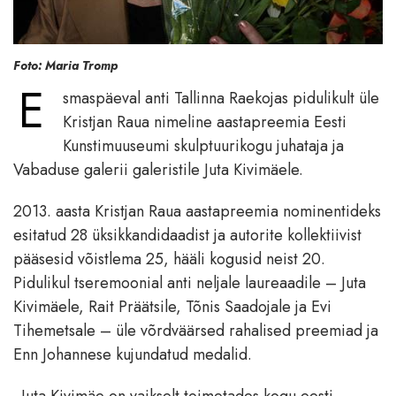
Foto: Maria Tromp
E
smaspäeval anti Tallinna Raekojas pidulikult üle
Kristjan Raua nimeline aastapreemia Eesti
Kunstimuuseumi skulptuurikogu juhataja ja
Vabaduse galerii galeristile Juta Kivimäele.
2013. aasta Kristjan Raua aastapreemia nominentideks
esitatud 28 üksikkandidaadist ja autorite kollektiivist
pääsesid võistlema 25, hääli kogusid neist 20.
Pidulikul tseremoonial anti neljale laureaadile – Juta
Kivimäele, Rait Präätsile, Tõnis Saadojale ja Evi
Tihemetsale – üle võrdväärsed rahalised preemiad ja
Enn Johannese kujundatud medalid.