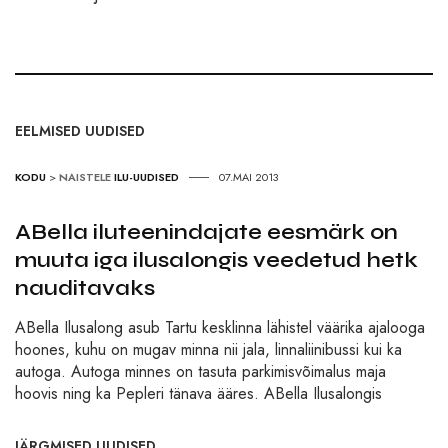
EELMISED UUDISED
KODU
>
NAISTELE
ILU-UUDISED
07.MAI 2013
ABella iluteenindajate eesmärk on
muuta iga ilusalongis veedetud hetk
nauditavaks
ABella Ilusalong asub Tartu kesklinna lähistel väärika ajalooga
hoones, kuhu on mugav minna nii jala, linnaliinibussi kui ka
autoga. Autoga minnes on tasuta parkimisvõimalus maja
hoovis ning ka Pepleri tänava ääres. ABella Ilusalongis
JÄRGMISED UUDISED