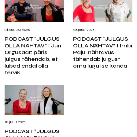
01.AUGUST 2026
25.JUULI 2026
PODCAST “JULGUS
PODCAST “JULGUS
OLLA NÄHTAV” I Jüri
OLLA NÄHTAV” I Imbi
Orgusaar: päris
Paju: nähtavus
julgus tähendab, et
tähendab julgust
lubad endal olla
oma lugu ise kanda
tervik
18.JUULI 2026
PODCAST “JULGUS