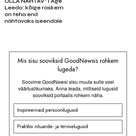
OLLA NÄHTAV” I Age
Leedo: kõige raskem
on teha end
nähtavaks iseendale
Mis sisu sooviksid GoodNewsis rohkem
lugeda?
Soovime GoodNewsi sisu muuta sulle veel
väärtuslikumaks. Anna teada, milliseid lugusid
sooviksid portaalis rohkem näha.
Inspireerivaid persoonilugusid
Praktilisi nõuande- ja terviselugusid