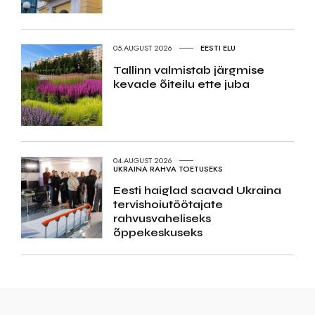
05.AUGUST 2026
EESTI ELU
Tallinn valmistab järgmise
kevade õiteilu ette juba
04.AUGUST 2026
UKRAINA RAHVA TOETUSEKS
Eesti haiglad saavad Ukraina
tervishoiutöötajate
rahvusvaheliseks
õppekeskuseks