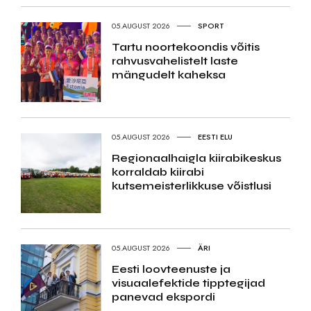
05.AUGUST 2026
SPORT
Tartu noortekoondis võitis
rahvusvahelistelt laste
mängudelt kaheksa
05.AUGUST 2026
EESTI ELU
Regionaalhaigla kiirabikeskus
korraldab kiirabi
kutsemeisterlikkuse võistlusi
05.AUGUST 2026
ÄRI
Eesti loovteenuste ja
visuaalefektide tipptegijad
panevad ekspordi