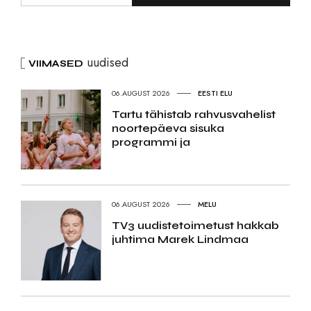
uudised
VIIMASED
06.AUGUST 2026
EESTI ELU
Tartu tähistab rahvusvahelist
noortepäeva sisuka
programmi ja
06.AUGUST 2026
MELU
TV3 uudistetoimetust hakkab
juhtima Marek Lindmaa