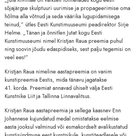
„Juta Kivimäe on vaikselt toimetades kogu eesti
sõjajärgse skulptuuri uurimise ja propageerimise oma
hõlma alla võtnud ja seda väärika lugupidamisega
teinud,” ütles Eesti Kunstimuuseumi peadirektor Sirje
Helme. „Tänan ja õnnitlen Jutat kogu Eesti
Kunstimuuseumi nimel Kristjan Raua preemia puhul
ning soovin jõudu edaspidiseks, sest palju tegemisi on
veel ees!”
Kristjan Raua nimeline aastapreemia on vanim
kunstipreemia Eestis, mida tänavu jagatakse
41. korda. Preemiat annavad ühiselt välja Eesti
Kunstnike Liit ja Tallinna Linnavalitsus.
Kristjan Raua aastapreemia ja sellega kaasnev Enn
Johannese kujundatud medal omistatakse eelmise
aasta jooksul valminud või esmakordselt avalikustatud
kunstisündmuse eest kunstnikule, kunstiteadlasele või