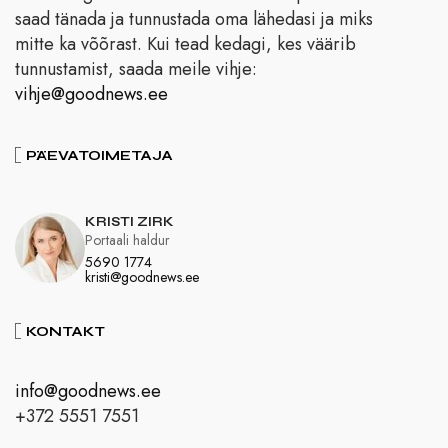
saad tänada ja tunnustada oma lähedasi ja miks
mitte ka võõrast. Kui tead kedagi, kes väärib
tunnustamist, saada meile vihje:
vihje@goodnews.ee
PÄEVATOIMETAJA
KRISTI ZIRK
Portaali haldur
5690 1774
kristi@goodnews.ee
KONTAKT
info@goodnews.ee
+372 5551 7551