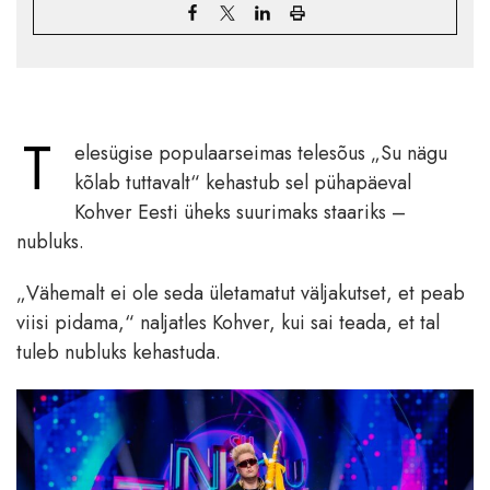
T
elesügise populaarseimas telesõus „Su nägu
kõlab tuttavalt“ kehastub sel pühapäeval
Kohver Eesti üheks suurimaks staariks –
nubluks.
„Vähemalt ei ole seda ületamatut väljakutset, et peab
viisi pidama,“ naljatles Kohver, kui sai teada, et tal
tuleb nubluks kehastuda.