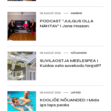
08.AUGUST 2026
INIMENE
PODCAST “JULGUS OLLA
NÄHTAV” I Jane Hassan:
08.AUGUST 2026
NÕUANDED
SUVILAOSTJA MEELESPEA I
Kuidas osta suvekodu targalt?
08.AUGUST 2026
LAPSED
KOOLIÕE NÕUANDED I Mida
iga laps peaks