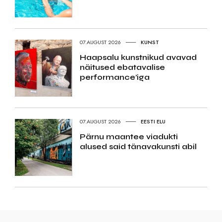
07.AUGUST 2026
KUNST
Haapsalu kunstnikud avavad
näitused ebatavalise
performance’iga
07.AUGUST 2026
EESTI ELU
Pärnu maantee viadukti
alused said tänavakunsti abil