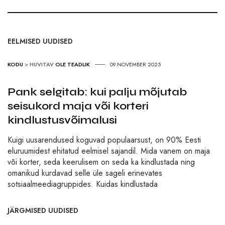
EELMISED UUDISED
KODU
>
HUVITAV
OLE TEADLIK
09.NOVEMBER 2025
Pank selgitab: kui palju mõjutab
seisukord maja või korteri
kindlustusvõimalusi
Kuigi uusarendused koguvad populaarsust, on 90% Eesti
eluruumidest ehitatud eelmisel sajandil. Mida vanem on maja
või korter, seda keerulisem on seda ka kindlustada ning
omanikud kurdavad selle üle sageli erinevates
sotsiaalmeediagruppides. Kuidas kindlustada
JÄRGMISED UUDISED