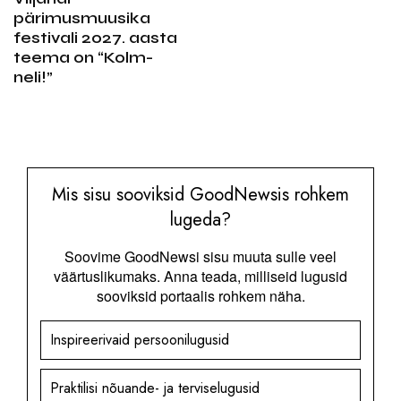
pärimusmuusika
festivali 2027. aasta
teema on “Kolm-
neli!”
Mis sisu sooviksid GoodNewsis rohkem
lugeda?
Soovime GoodNewsi sisu muuta sulle veel
väärtuslikumaks. Anna teada, milliseid lugusid
sooviksid portaalis rohkem näha.
Inspireerivaid persoonilugusid
Praktilisi nõuande- ja terviselugusid