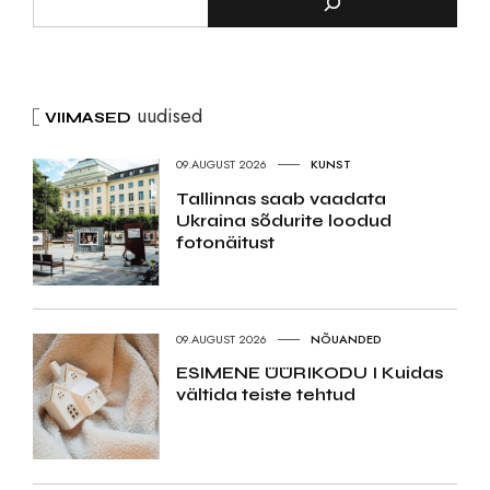
uudised
VIIMASED
09.AUGUST 2026
KUNST
Tallinnas saab vaadata
Ukraina sõdurite loodud
fotonäitust
09.AUGUST 2026
NÕUANDED
ESIMENE ÜÜRIKODU I Kuidas
vältida teiste tehtud