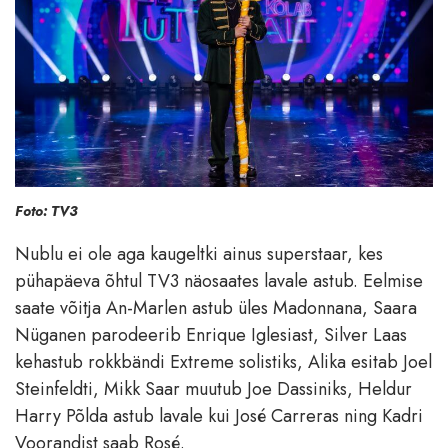
Foto: TV3
Nublu ei ole aga kaugeltki ainus superstaar, kes
pühapäeva õhtul TV3 näosaates lavale astub. Eelmise
saate võitja An-Marlen astub üles Madonnana, Saara
Nüganen parodeerib Enrique Iglesiast, Silver Laas
kehastub rokkbändi Extreme solistiks, Alika esitab Joel
Steinfeldti, Mikk Saar muutub Joe Dassiniks, Heldur
Harry Põlda astub lavale kui José Carreras ning Kadri
Voorandist saab Rosé.