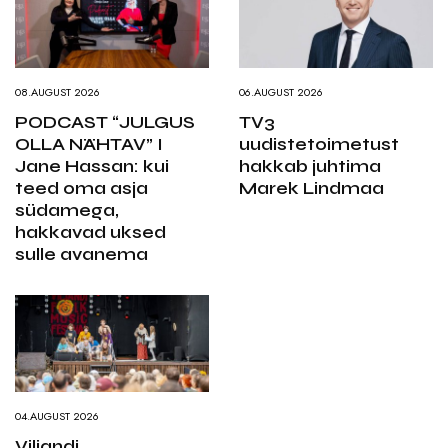
08.AUGUST 2026
06.AUGUST 2026
PODCAST “JULGUS
TV3
OLLA NÄHTAV” I
uudistetoimetust
Jane Hassan: kui
hakkab juhtima
teed oma asja
Marek Lindmaa
südamega,
hakkavad uksed
sulle avanema
04.AUGUST 2026
Viljandi