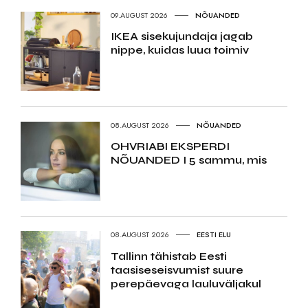
09.AUGUST 2026
NÕUANDED
IKEA sisekujundaja jagab
nippe, kuidas luua toimiv
08.AUGUST 2026
NÕUANDED
OHVRIABI EKSPERDI
NÕUANDED I 5 sammu, mis
08.AUGUST 2026
EESTI ELU
Tallinn tähistab Eesti
taasiseseisvumist suure
perepäevaga lauluväljakul