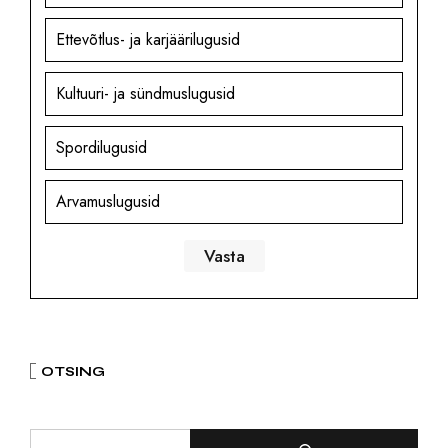
Ettevõtlus- ja karjäärilugusid
Kultuuri- ja sündmuslugusid
Spordilugusid
Arvamuslugusid
OTSING