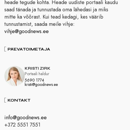
heade tegude kohta. Heade uudiste portaali kaudu
saad tänada ja tunnustada oma lähedasi ja miks
mitte ka võõrast. Kui tead kedagi, kes väärib
tunnustamist, saada meile vihje:
vihje@goodnews.ee
PÄEVATOIMETAJA
KRISTI ZIRK
Portaali haldur
5690 1774
kristi@goodnews.ee
KONTAKT
info@goodnews.ee
+372 5551 7551