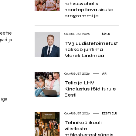
rahvusvahelist
noortepäeva sisuka
programmi ja
teetne
06.AUGUST 2026
MELU
iad ja
TV3 uudistetoimetust
hakkab juhtima
Marek Lindmaa
06.AUGUST 2026
ÄRI
Telia ja LHV
Kindlustus tõid turule
Eesti
 iga
06.AUGUST 2026
EESTI ELU
Tehnikaülikooli
vilistlaste
mälestustest sündis