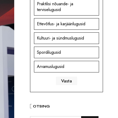
Praktilisi nõuande- ja
terviselugusid
Ettevõtlus- ja karjäärilugusid
Kultuuri- ja sündmuslugusid
Spordilugusid
Arvamuslugusid
OTSING