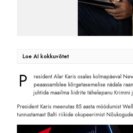
Loe AI kokkuvõtet
P
resident Alar Karis osales kolmapäeval Ne
peaassamblee kõrgetasemelise nädala raame
juhtida maailma liidrite tähelepanu Krimmi 
President Karis meenutas 85 aasta möödumist Welle
tunnustamast Balti riikide okupeerimist Nõukogude