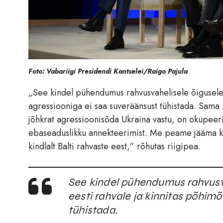
Foto: Vabariigi Presidendi Kantselei/Raigo Pajula
„See kindel pühendumus rahvusvahelisele õigusele ja
agressiooniga ei saa suveräänsust tühistada. Sam
jõhkrat agressioonisõda Ukraina vastu, on okupeeri
ebaseaduslikku annekteerimist. Me peame jääma kin
kindlalt Balti rahvaste eest,” rõhutas riigipea.
See kindel pühendumus rahvusvah
eesti rahvale ja kinnitas põhimõ
tühistada.