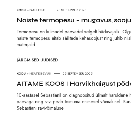
KODU
>
NAISTELE
25.SEPTEMBER 2025
Naiste termopesu – mugavus, soojus
Termopesu on külmadel päevadel selgelt hädavajalik. Olgu 
naiste termopesu aitab säilitada kehasoojust ning juhib n
materjalid
JÄRGMISED UUDISED
KODU
>
HEATEGEVUS
25.SEPTEMBER 2025
AITAME KOOS I Harvikhaigust põdev
10-aastasel Sebastianil on diagnoositud ülimalt haruldane 
päevaga ning ravi peab toimuma esimesel võimalusel. Kuna 
Sebastiani ravivõimaluse