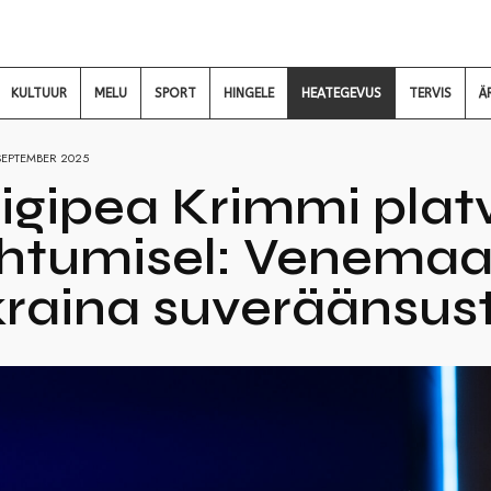
KULTUUR
MELU
SPORT
HINGELE
HEATEGEVUS
TERVIS
Ä
SEPTEMBER 2025
riigipea Krimmi pla
htumisel: Venemaa 
raina suveräänsus