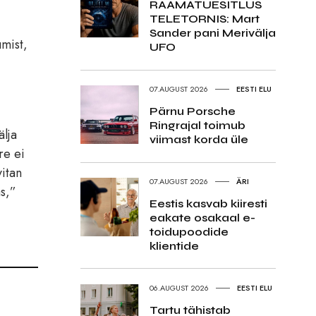
RAAMATUESITLUS
TELETORNIS: Mart
Sander pani Merivälja
umist,
UFO
07.AUGUST 2026
EESTI ELU
Pärnu Porsche
Ringrajal toimub
älja
viimast korda üle
re ei
vitan
07.AUGUST 2026
ÄRI
as,”
Eestis kasvab kiiresti
eakate osakaal e-
toidupoodide
klientide
06.AUGUST 2026
EESTI ELU
Tartu tähistab