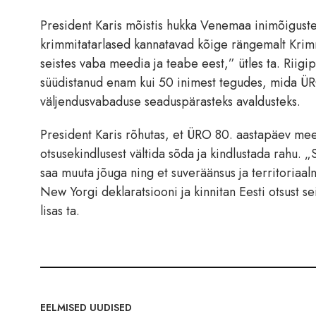
President Karis mõistis hukka Venemaa inimõiguste r
krimmitatarlased kannatavad kõige rängemalt Krimmi
seistes vaba meedia ja teabe eest,” ütles ta. Riig
süüdistanud enam kui 50 inimest tegudes, mida ÜR
väljendusvabaduse seaduspärasteks avaldusteks.
President Karis rõhutas, et ÜRO 80. aastapäev mee
otsusekindlusest vältida sõda ja kindlustada rahu. 
saa muuta jõuga ning et suveräänsus ja territoriaaln
New Yorgi deklaratsiooni ja kinnitan Eesti otsust s
lisas ta.
EELMISED UUDISED