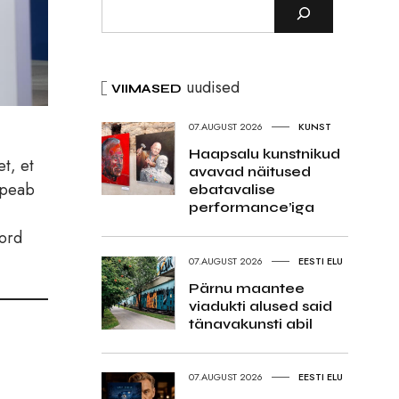
uudised
VIIMASED
07.AUGUST 2026
KUNST
Haapsalu kunstnikud
t, et
avavad näitused
 peab
ebatavalise
performance’iga
kord
07.AUGUST 2026
EESTI ELU
Pärnu maantee
viadukti alused said
tänavakunsti abil
07.AUGUST 2026
EESTI ELU