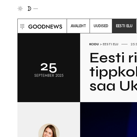
AVALEHT
UUDISED
EESTI ELU
KODU
>
EESTI ELU
25.
Eesti 
25
tippko
SEPTEMBER 2025
saa Uk