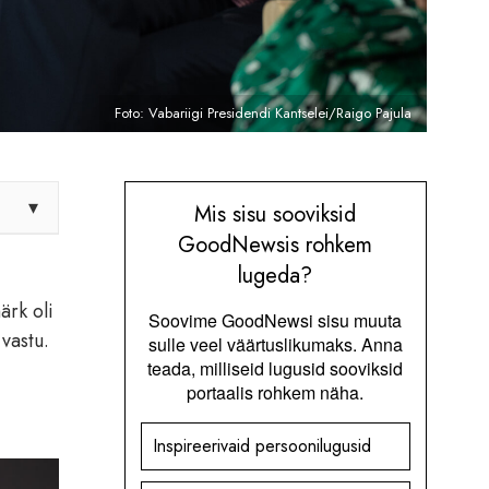
Foto: Vabariigi Presidendi Kantselei/Raigo Pajula
▾
Mis sisu sooviksid
GoodNewsis rohkem
lugeda?
ärk oli
Soovime GoodNewsi sisu muuta
vastu.
sulle veel väärtuslikumaks. Anna
teada, milliseid lugusid sooviksid
portaalis rohkem näha.
Inspireerivaid persoonilugusid