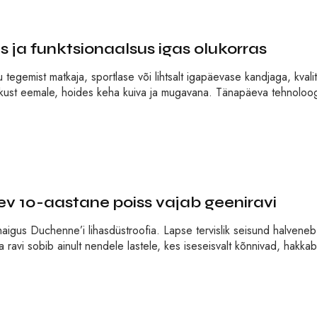
 ja funktsionaalsus igas olukorras
tegemist matkaja, sportlase või lihtsalt igapäevase kandjaga, kvali
iiskust eemale, hoides keha kuiva ja mugavana. Tänapäeva tehnoloog
 10-aastane poiss vajab geeniravi
haigus Duchenne’i lihasdüstroofia. Lapse tervislik seisund halveneb
ravi sobib ainult nendele lastele, kes iseseisvalt kõnnivad, hakkab