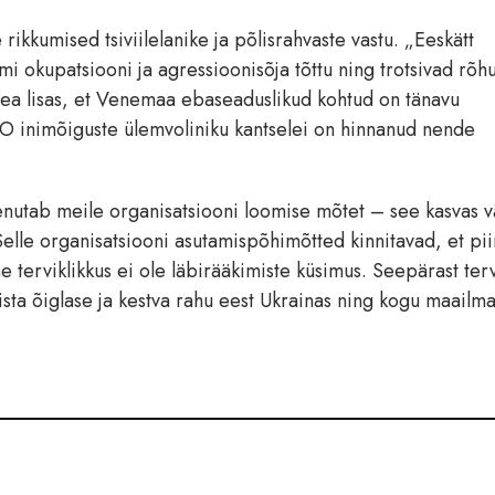
ikkumised tsiviilelanike ja põlisrahvaste vastu. „Eeskätt
 okupatsiooni ja agressioonisõja tõttu ning trotsivad rõh
ipea lisas, et Venemaa ebaseaduslikud kohtud on tänavu
O inimõiguste ülemvoliniku kantselei on hinnanud nende
nutab meile organisatsiooni loomise mõtet – see kasvas v
„Selle organisatsiooni asutamispõhimõtted kinnitavad, et pii
e terviklikkus ei ole läbirääkimiste küsimus. Seepärast ter
eista õiglase ja kestva rahu eest Ukrainas ning kogu maailm