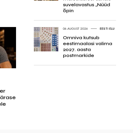
suvelavastus „Nüüd
õpin
06.AUGUST 2026
EESTI ELU
Omniva kutsub
eestimaalasi valima
2027. aasta
postmarkide
er
pärase
le