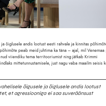
 õiglusele andis lootust eesti rahvale ja kinnitas põhimõte
a põhimõte peab meid juhtima ka täna – ajal, mil Venemaa
nud viiendiku tema territooriumist ning jätkab Krimmi
dlaks mittetunnustamisele, just nagu vaba maailm seisis 
elisele õigusele ja õiglusele andis lootust
tet, et agressiooniga ei saa suveräänsust