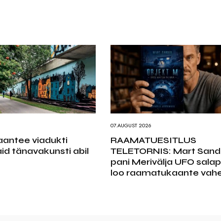
07.AUGUST 2026
antee viadukti
RAAMATUESITLUS
id tänavakunsti abil
TELETORNIS: Mart Sand
pani Merivälja UFO sala
loo raamatukaante vahe