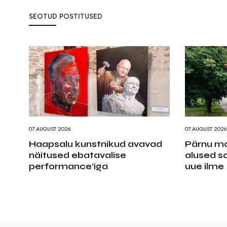
SEOTUD POSTITUSED
07.AUGUST 2026
07.AUGUST 2026
Haapsalu kunstnikud avavad
Pärnu ma
näitused ebatavalise
alused sa
performance’iga
uue ilme