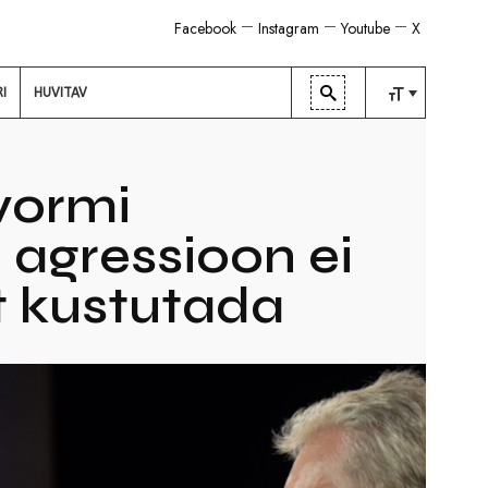
Facebook
Instagram
Youtube
X
RI
HUVITAV
TAVALINE
KESKMINE
tvormi
SUUR
agressioon ei
t kustutada