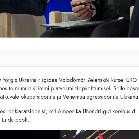
w Yorgis Ukraina riigipea Volodõmõr Zelenskõi kutsel ÜRO
s toimunud Krimmi platvormi tippkohtumisel. Selle eesm
jätkuvale okupatsioonile ja Venemaa agressioonile Ukraina 
si deklaratsioonist, mil Ameerika Ühendriigid keeldusid
 Liidu poolt.