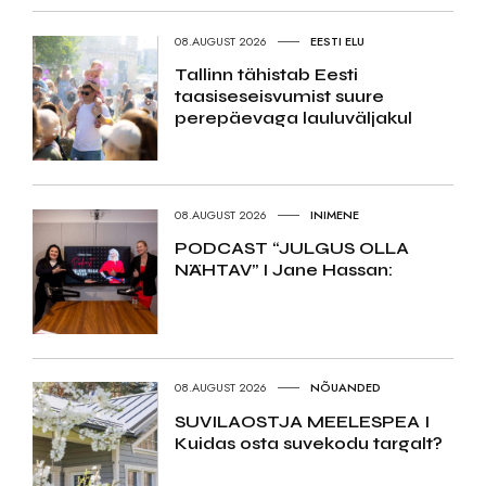
08.AUGUST 2026
EESTI ELU
Tallinn tähistab Eesti
taasiseseisvumist suure
perepäevaga lauluväljakul
08.AUGUST 2026
INIMENE
PODCAST “JULGUS OLLA
NÄHTAV” I Jane Hassan:
08.AUGUST 2026
NÕUANDED
SUVILAOSTJA MEELESPEA I
Kuidas osta suvekodu targalt?