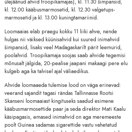
ülejäänud ahvid troopikamajas), kl. 11.30 šimpansid,
kl. 12.00 kääbusmarmosetid, kl. 12.30 valgetups-
marmosetid ja kl. 13.00 kuningtamariinid.
Loomaaias elab praegu kokku 11 liiki ahve, nende
hulgas nii väiksed küünisahvid kui suured inimahvid
šimpansid, lisaks veel Madagaskarilt pärit leemurid,
poolahvid. Troopikamaja soojas saab ahvide tegemisi
mõnusalt jälgida, 20-pealise jaapani makaagi pere elu
kulgeb aga ka talvisel ajal väliaedikus.
Ahvide loomaaeda tulemise lood on väga erinevad:
veerand sajandit tagasi rändas Tallinnasse Rootsi
Skanseni loomaaiast kingituseks saadud esimene
kääbusmarmosettide paar ja seda direktor Mati Kaalu
käsipagasis, emased inimahvid on aga meremeeste
poolt Guinea sadamas sigarettide vastu vahetatud