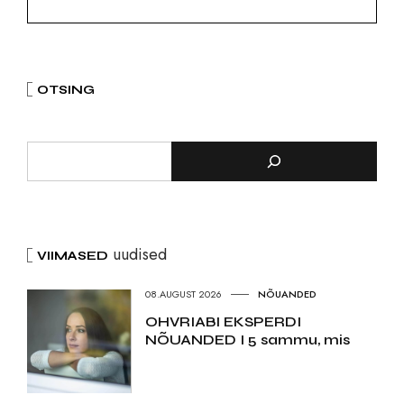
OTSING
uudised
VIIMASED
08.AUGUST 2026
NÕUANDED
OHVRIABI EKSPERDI
NÕUANDED I 5 sammu, mis