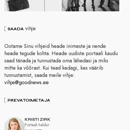
vihje
SAADA
Ootame Sinu vihjeid heade inimeste ja nende
heade tegude kohta. Heade uudiste portaali kaudu
saad tänada ja tunnustada oma lähedasi ja miks
mitte ka võõrast. Kui tead kedagi, kes väärib
tunnustamist, saada meile vihje:
vihje@goodnews.ee
PÄEVATOIMETAJA
KRISTI ZIRK
Portaali haldur