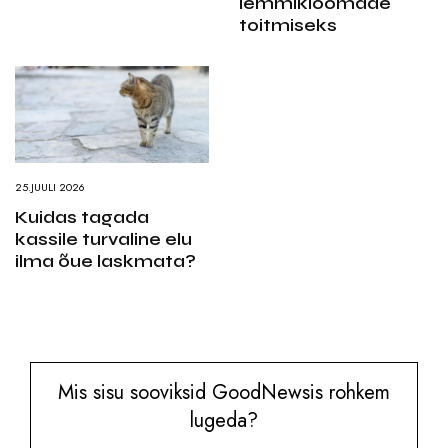
lemmikloomade
toitmiseks
25.JUULI 2026
Kuidas tagada
kassile turvaline elu
ilma õue laskmata?
Mis sisu sooviksid GoodNewsis rohkem
lugeda?