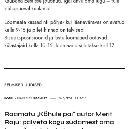
kaubana Eestisse jõudnud. Igal ahvil oma lugu – tule
pühapäeval kuulama!
Loomaaia kassad nii põhja- kui lääneväravas on avatud
kella 9-15 ja piletihinnad on talvised.
Siseekspositsioonid ja laste loomaaed ootavad
külastajaid kella 10-16, loomaaed suletakse kell 17.
EELMISED UUDISED
KODU
>
HINGELE
LUGEMIST
04.VEEBRUAR 2016
Raamatu „Kõhule pai“ autor Merit
Raju: palveta kogu südamest oma