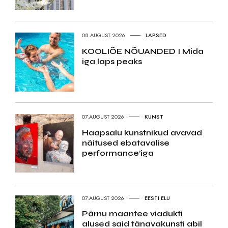
08.AUGUST 2026
LAPSED
KOOLIÕE NÕUANDED I Mida
iga laps peaks
07.AUGUST 2026
KUNST
Haapsalu kunstnikud avavad
näitused ebatavalise
performance’iga
07.AUGUST 2026
EESTI ELU
Pärnu maantee viadukti
alused said tänavakunsti abil