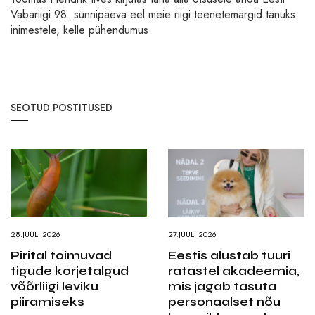
Vabariigi 98. sünnipäeva eel meie riigi teenetemärgid tänuks
inimestele, kelle pühendumus
SEOTUD POSTITUSED
28.JUULI 2026
27.JUULI 2026
Pirital toimuvad
Eestis alustab tuuri
tigude korjetalgud
ratastel akadeemia,
võõrliigi leviku
mis jagab tasuta
piiramiseks
personaalset nõu