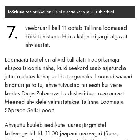
Märkus:
see artikkel on üle viie aasta vana ja kuulub arhiivi.
7.
veebruaril kell 11 ootab Tallinna loomaaed
kõiki tähistama Hiina kalendri järgi algavat
ahviaastat.
Loomaaia teatel on ahvid küll alati troopikamaja
ekspositsioonis näha, kuid seekord saab asjatundja
juttu kuulates kohapeal ka targemaks. Loomad saavad
kingitusi ja toitu, ahve tutvustab nii eesti kui vene
keeles Darja Zubareva loodushariduse osakonnast.
Meened ahvidele valmistatakse Tallinna Loomaaia
Sõprade Seltsi poolt.
Ahvijuttu kuuleb aedikute juures järgmistel
kellaaegadel: kl. 11.00 jaapani makaagid (õues,