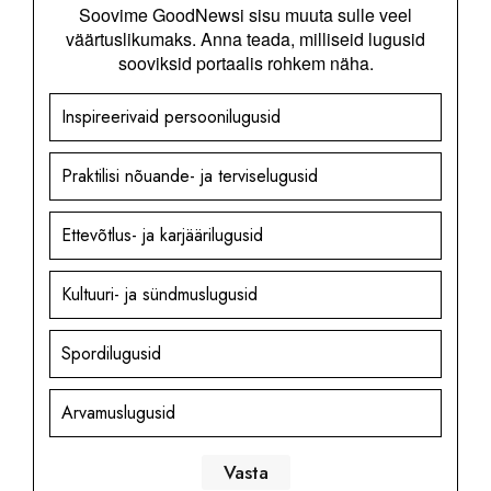
Soovime GoodNewsi sisu muuta sulle veel
väärtuslikumaks. Anna teada, milliseid lugusid
sooviksid portaalis rohkem näha.
Inspireerivaid persoonilugusid
Praktilisi nõuande- ja terviselugusid
Ettevõtlus- ja karjäärilugusid
Kultuuri- ja sündmuslugusid
Spordilugusid
Arvamuslugusid