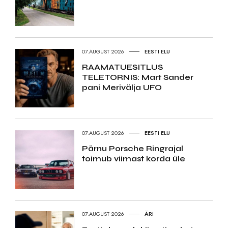
07.AUGUST 2026
EESTI ELU
RAAMATUESITLUS
TELETORNIS: Mart Sander
pani Merivälja UFO
07.AUGUST 2026
EESTI ELU
Pärnu Porsche Ringrajal
toimub viimast korda üle
07.AUGUST 2026
ÄRI