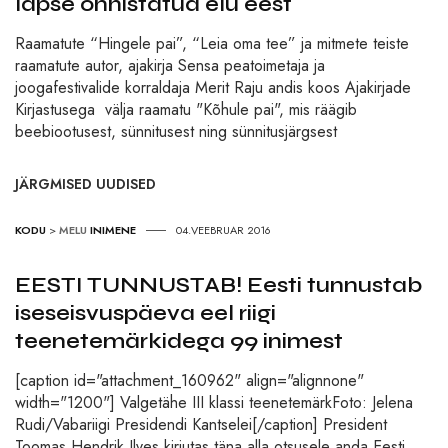
lapse õnnistatud elu eest
Raamatute “Hingele pai”, “Leia oma tee” ja mitmete teiste
raamatute autor, ajakirja Sensa peatoimetaja ja
joogafestivalide korraldaja Merit Raju andis koos Ajakirjade
Kirjastusega välja raamatu "Kõhule pai", mis räägib
beebiootusest, sünnitusest ning sünnitusjärgsest
JÄRGMISED UUDISED
KODU
>
MELU
INIMENE
04.VEEBRUAR 2016
EESTI TUNNUSTAB! Eesti tunnustab
iseseisvuspäeva eel riigi
teenetemärkidega 99 inimest
[caption id="attachment_160962" align="alignnone"
width="1200"] Valgetähe III klassi teenetemärkFoto: Jelena
Rudi/Vabariigi Presidendi Kantselei[/caption] President
Toomas Hendrik Ilves kirjutas täna alla otsusele anda Eesti