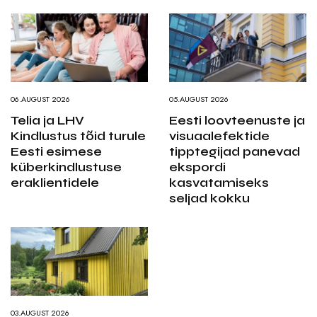
06.AUGUST 2026
05.AUGUST 2026
Telia ja LHV
Eesti loovteenuste ja
Kindlustus tõid turule
visuaalefektide
Eesti esimese
tipptegijad panevad
küberkindlustuse
ekspordi
eraklientidele
kasvatamiseks
seljad kokku
03.AUGUST 2026