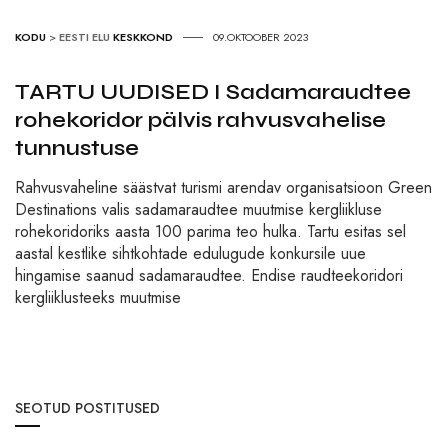
KODU
>
EESTI ELU
KESKKOND
09.OKTOOBER 2023
TARTU UUDISED I Sadamaraudtee
rohekoridor pälvis rahvusvahelise
tunnustuse
Rahvusvaheline säästvat turismi arendav organisatsioon Green
Destinations valis sadamaraudtee muutmise kergliikluse
rohekoridoriks aasta 100 parima teo hulka. Tartu esitas sel
aastal kestlike sihtkohtade edulugude konkursile uue
hingamise saanud sadamaraudtee. Endise raudteekoridori
kergliiklusteeks muutmise
SEOTUD POSTITUSED