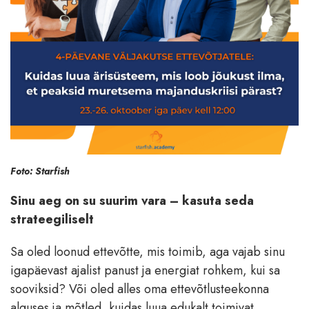
Foto: Starfish
Sinu aeg on su suurim vara – kasuta seda
strateegiliselt
Sa oled loonud ettevõtte, mis toimib, aga vajab sinu
igapäevast ajalist panust ja energiat rohkem, kui sa
sooviksid? Või oled alles oma ettevõtlusteekonna
alguses ja mõtled, kuidas luua edukalt toimivat