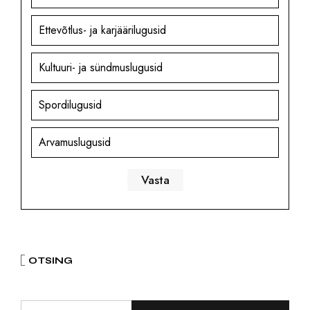
Ettevõtlus- ja karjäärilugusid
Kultuuri- ja sündmuslugusid
Spordilugusid
Arvamuslugusid
OTSING