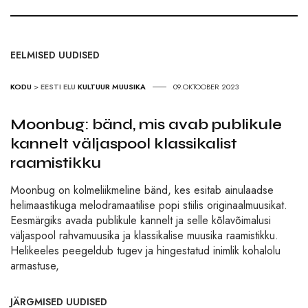
EELMISED UUDISED
KODU
>
EESTI ELU
KULTUUR
MUUSIKA
09.OKTOOBER 2023
Moonbug: bänd, mis avab publikule
kannelt väljaspool klassikalist
raamistikku
Moonbug on kolmeliikmeline bänd, kes esitab ainulaadse
helimaastikuga melodramaatilise popi stiilis originaalmuusikat.
Eesmärgiks avada publikule kannelt ja selle kõlavõimalusi
väljaspool rahvamuusika ja klassikalise muusika raamistikku.
Helikeeles peegeldub tugev ja hingestatud inimlik kohalolu
armastuse,
JÄRGMISED UUDISED