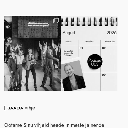
vihje
SAADA
Ootame Sinu vihjeid heade inimeste ja nende