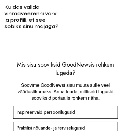
Kuidas valida
vihmaveerenni värvi
ja profiili, et see
sobiks sinu majaga?
Mis sisu sooviksid GoodNewsis rohkem
lugeda?
Soovime GoodNewsi sisu muuta sulle veel
väärtuslikumaks. Anna teada, milliseid lugusid
sooviksid portaalis rohkem näha.
Inspireerivaid persoonilugusid
Praktilisi nõuande- ja terviselugusid