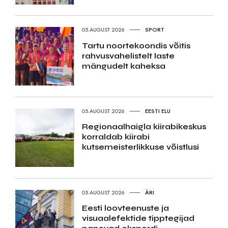
05.AUGUST 2026
SPORT
Tartu noortekoondis võitis
rahvusvahelistelt laste
mängudelt kaheksa
05.AUGUST 2026
EESTI ELU
Regionaalhaigla kiirabikeskus
korraldab kiirabi
kutsemeisterlikkuse võistlusi
05.AUGUST 2026
ÄRI
Eesti loovteenuste ja
visuaalefektide tipptegijad