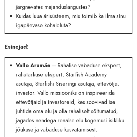
järgnevates majanduslangustes?
Kuidas luua ärisüsteem, mis toimib ka ilma sinu
igapäevase kohaloluta?
Esinejad:
Vallo Arumäe
– Rahalise vabaduse ekspert,
rahatarkuse ekspert, Starfish Academy
asutaja, Starfishi Siseringi asutaja, ettevõtja,
investor. Vallo missiooniks on inspireerida
ettevõtjaid ja investoreid, kes soovivad ise
juhtida oma elu ja olla rahaliselt sõltumatud,
jagades nendega reaalse elu kogemusi isikliku
jõukuse ja vabaduse kasvatamisest.