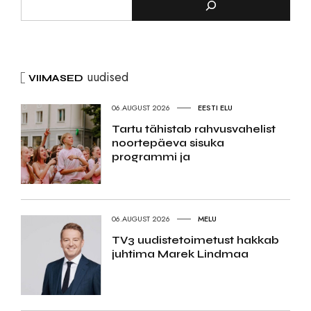
uudised
VIIMASED
06.AUGUST 2026
EESTI ELU
Tartu tähistab rahvusvahelist
noortepäeva sisuka
programmi ja
06.AUGUST 2026
MELU
TV3 uudistetoimetust hakkab
juhtima Marek Lindmaa