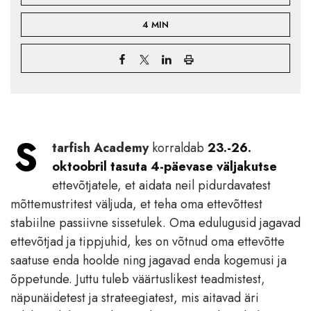
4 MIN
S
tarfish Academy
korraldab
23.-26.
oktoobril tasuta 4-päevase väljakutse
ettevõtjatele, et aidata neil pidurdavatest
mõttemustritest väljuda, et teha oma ettevõttest
stabiilne passiivne sissetulek. Oma edulugusid jagavad
ettevõtjad ja tippjuhid, kes on võtnud oma ettevõtte
saatuse enda hoolde ning jagavad enda kogemusi ja
õppetunde. Juttu tuleb väärtuslikest teadmistest,
näpunäidetest ja strateegiatest, mis aitavad äri