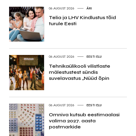
06.AUGUST 2026
ÄRI
Telia ja LHV Kindlustus tõid
turule Eesti
06.AUGUST 2026
EESTI ELU
Tehnikaülikooli vilistlaste
mälestustest sündis
suvelavastus „Nüüd õpin
06.AUGUST 2026
EESTI ELU
Omniva kutsub eestimaalasi
valima 2027. aasta
postmarkide