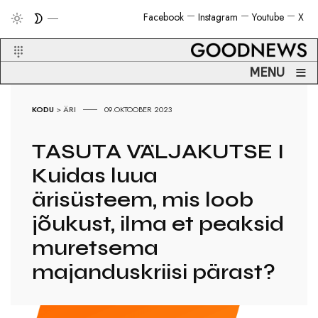
Facebook
Instagram
Youtube
X
≡
MENU
KODU
>
ÄRI
09.OKTOOBER 2023
TASUTA VÄLJAKUTSE I
Kuidas luua
ärisüsteem, mis loob
jõukust, ilma et peaksid
muretsema
majanduskriisi pärast?