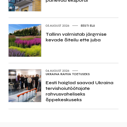
panevad ekspordi
05.AUGUST 2026
EESTI ELU
Tallinn valmistab järgmise
kevade õiteilu ette juba
04.AUGUST 2026
UKRAINA RAHVA TOETUSEKS
Eesti haiglad saavad Ukraina
tervishoiutöötajate
rahvusvaheliseks
õppekeskuseks