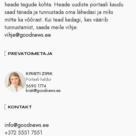
heade tegude kohta. Heade uudiste portaali kaudu
saad tänada ja tunnustada oma lähedasi ja miks
mitte ka võõrast. Kui tead kedagi, kes väärib
tunnustamist, saada meile vihje:
vihje@goodnews.ee
PÄEVATOIMETAJA
KRISTI ZIRK
Portaali haldur
5690 1774
kristi@goodnews.ee
KONTAKT
info@goodnews.ee
+372 5551 7551