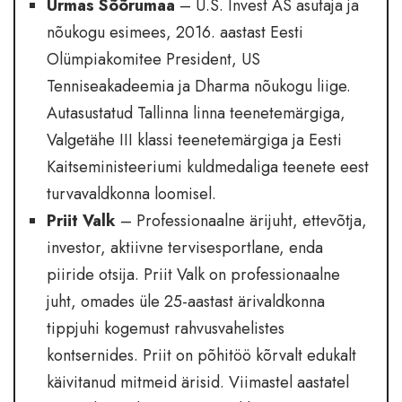
Urmas Sõõrumaa
– U.S. Invest AS asutaja ja
nõukogu esimees, 2016. aastast Eesti
Olümpiakomitee President, US
Tenniseakadeemia ja Dharma nõukogu liige.
Autasustatud Tallinna linna teenetemärgiga,
Valgetähe III klassi teenetemärgiga ja Eesti
Kaitseministeeriumi kuldmedaliga teenete eest
turvavaldkonna loomisel.
Priit Valk
– Professionaalne ärijuht, ettevõtja,
investor, aktiivne tervisesportlane, enda
piiride otsija. Priit Valk on professionaalne
juht, omades üle 25-aastast ärivaldkonna
tippjuhi kogemust rahvusvahelistes
kontsernides. Priit on põhitöö kõrvalt edukalt
käivitanud mitmeid ärisid. Viimastel aastatel