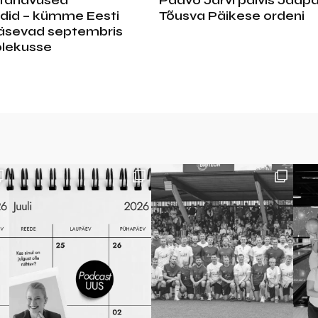
 tänavused
Paavo Järvi pälvis Jaapa
did – kümme Eesti
Tõusva Päikese ordeni
äsevad septembris
olekusse