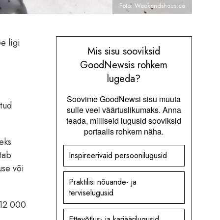
Foto: Weekendshoes.ee
e ligi
Mis sisu sooviksid
GoodNewsis rohkem
lugeda?
Soovime GoodNewsi sisu muuta
atud
sulle veel väärtuslikumaks. Anna
teada, milliseid lugusid sooviksid
portaalis rohkem näha.
leks
tab
Inspireerivaid persoonilugusid
use või
Praktilisi nõuande- ja
terviselugusid
t 12 000
Ettevõtlus- ja karjäärilugusid