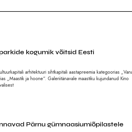
 parkide kogumik võitsid Eesti
ultuurkapitali arhitektuuri sihtkapitali aastapreemia kategoorias „Van
rias „Maastik ja hoone“. Galeriitänavale maastiku kujundanud Kino
valisest
 annavad Pärnu gümnaasiumiõpilastele