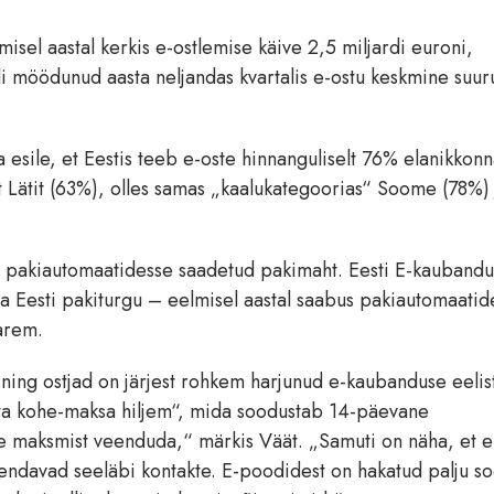
misel aastal kerkis e-ostlemise käive 2,5 miljardi euroni,
i möödunud aasta neljandas kvartalis e-ostu keskmine suur
sile, et Eestis teeb e-oste hinnanguliselt 76% elanikkonn
it Lätit (63%), olles samas „kaalukategoorias“ Soome (78%) 
a pakiautomaatidesse saadetud pakimaht. Eesti E-kaubandus
 Eesti pakiturgu – eelmisel aastal saabus pakiautomaatid
arem.
 ning ostjad on järjest rohkem harjunud e-kaubanduse eelis
sta kohe-maksa hiljem“, mida soodustab 14-päevane
e maksmist veenduda,“ märkis Väät. „Samuti on näha, et e
ndavad seeläbi kontakte. E-poodidest on hakatud palju s