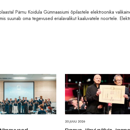
olaastal Pärnu Koidula Gümnaasiumi õpilastele elektroonika valikain
, mis suunab oma tegevused erialavalikut kaaluvatele noortele. Elekt
20.JUULI 2026