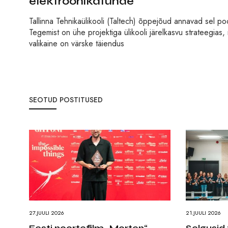
elektroonikatunde
Tallinna Tehnikaülikooli (Taltech) õppejõud annavad sel po
Tegemist on ühe projektiga ülikooli järelkasvu strateegias
valikaine on värske täiendus
SEOTUD POSTITUSED
27.JUULI 2026
21.JUULI 2026