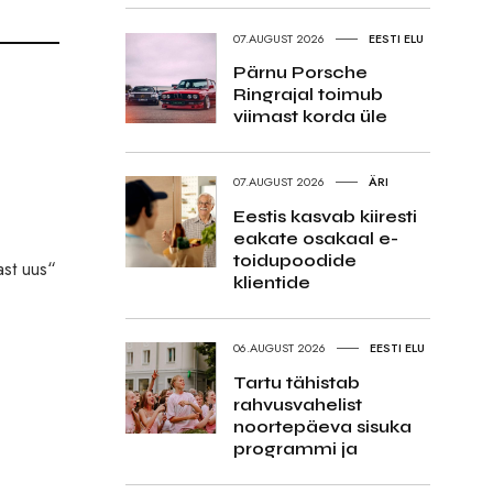
07.AUGUST 2026
EESTI ELU
Pärnu Porsche
Ringrajal toimub
viimast korda üle
07.AUGUST 2026
ÄRI
Eestis kasvab kiiresti
eakate osakaal e-
toidupoodide
ast uus“
klientide
06.AUGUST 2026
EESTI ELU
Tartu tähistab
rahvusvahelist
noortepäeva sisuka
programmi ja