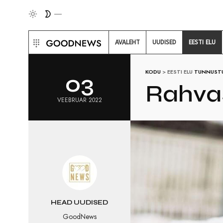
AVALEHT
UUDISED
EESTI ELU
KODU
>
EESTI ELU
TUNNUST
03
Rahvas
VEEBRUAR 2022
HEAD UUDISED
GoodNews