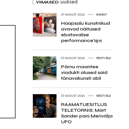
uudised
VIIMASED
07.AUGUST 2026
KUNST
Haapsalu kunstnikud
avavad näitused
ebatavalise
performance’iga
07.AUGUST 2026
EESTI ELU
Pärnu maantee
viadukti alused said
tänavakunsti abil
07.AUGUST 2026
EESTI ELU
RAAMATUESITLUS
TELETORNIS: Mart
Sander pani Merivälja
UFO