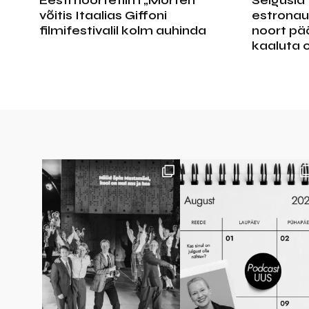
Eesti noortefilm „Morten“
Selgusid
võitis Itaalias Giffoni
estronau
filmifestivalil kolm auhinda
noort pä
kaaluta 