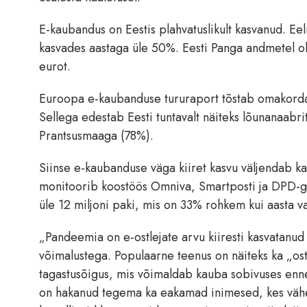
E-kaubandus on Eestis plahvatuslikult kasvanud. Eel
kasvades aastaga üle 50%. Eesti Panga andmetel ol
eurot.
Euroopa e-kaubanduse tururaport tõstab omakorda e
Sellega edestab Eesti tuntavalt näiteks lõunanaabr
Prantsusmaaga (78%).
Siinse e-kaubanduse väga kiiret kasvu väljendab k
monitoorib koostöös Omniva, Smartposti ja DPD-ga
üle 12 miljoni paki, mis on 33% rohkem kui aasta v
„Pandeemia on e-ostlejate arvu kiiresti kasvatanud
võimalustega. Populaarne teenus on näiteks ka „o
tagastusõigus, mis võimaldab kauba sobivuses enn
on hakanud tegema ka eakamad inimesed, kes vähe