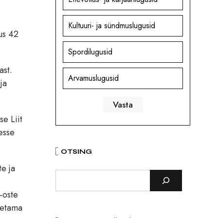
Kultuuri- ja sündmuslugusid
us 42
Spordilugusid
ast.
Arvamuslugusid
ja
e Liit
esse
OTSING
te ja
-oste
oetama