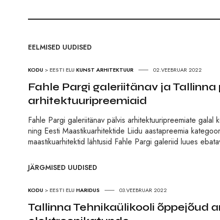
EELMISED UUDISED
KODU
>
EESTI ELU
KUNST
ARHITEKTUUR
02.VEEBRUAR 2022
Fahle Pargi galeriitänav ja Tallinna
arhitektuuripreemiaid
Fahle Pargi galeriitänav pälvis arhitektuuripreemiate galal k
ning Eesti Maastikuarhitektide Liidu aastapreemia kategoo
maastikuarhitektid lähtusid Fahle Pargi galeriid luues ebata
JÄRGMISED UUDISED
KODU
>
EESTI ELU
HARIDUS
03.VEEBRUAR 2022
Tallinna Tehnikaülikooli õppejõud