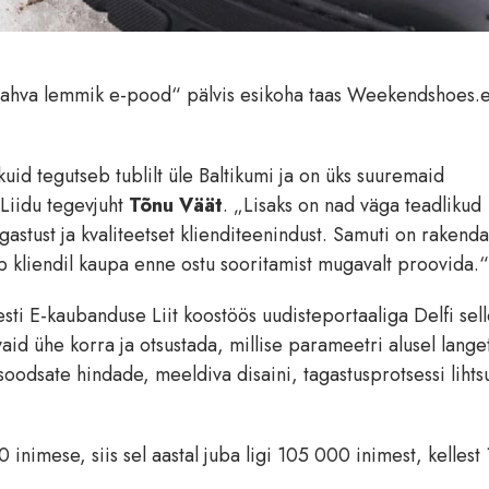
ti rahva lemmik e-pood“ pälvis esikoha taas Weekendshoes.e
id tegutseb tublilt üle Baltikumi ja on üks suuremaid
Liidu tegevjuht
Tõnu Väät
. „Lisaks on nad väga teadlikud
tagastust ja kvaliteetset klienditeenindust. Samuti on rakend
ab kliendil kaupa enne ostu sooritamist mugavalt proovida.“
esti E-kaubanduse Liit koostöös uudisteportaaliga Delfi sel
aid ühe korra ja otsustada, millise parameetri alusel lange
 soodsate hindade, meeldiva disaini, tagastusprotsessi lihts
 inimese, siis sel aastal juba ligi 105 000 inimest, kelles