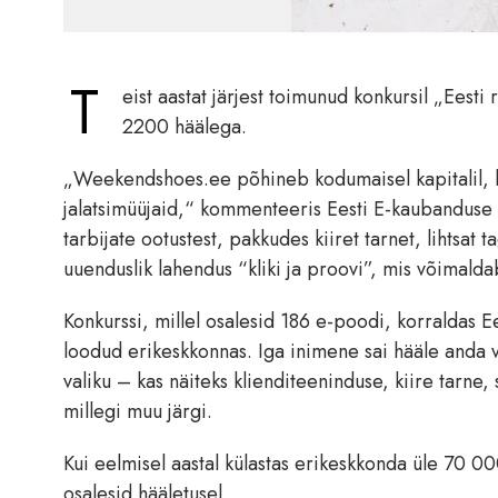
T
eist aastat järjest toimunud konkursil „Ees
2200 häälega.
„Weekendshoes.ee põhineb kodumaisel kapitalil, ku
jalatsimüüjaid,“ kommenteeris Eesti E-kaubanduse 
tarbijate ootustest, pakkudes kiiret tarnet, lihtsat 
uuenduslik lahendus “kliki ja proovi”, mis võimald
Konkurssi, millel osalesid 186 e-poodi, korraldas E
loodud erikeskkonnas. Iga inimene sai hääle anda v
valiku – kas näiteks klienditeeninduse, kiire tarne,
millegi muu järgi.
Kui eelmisel aastal külastas erikeskkonda üle 70 000
osalesid hääletusel.