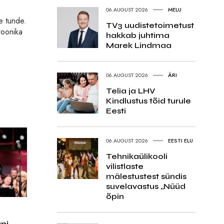
06.AUGUST 2026
MELU
e tunde.
TV3 uudistetoimetust
roonika
hakkab juhtima
Marek Lindmaa
06.AUGUST 2026
ÄRI
Telia ja LHV
Kindlustus tõid turule
Eesti
06.AUGUST 2026
EESTI ELU
Tehnikaülikooli
vilistlaste
mälestustest sündis
suvelavastus „Nüüd
õpin