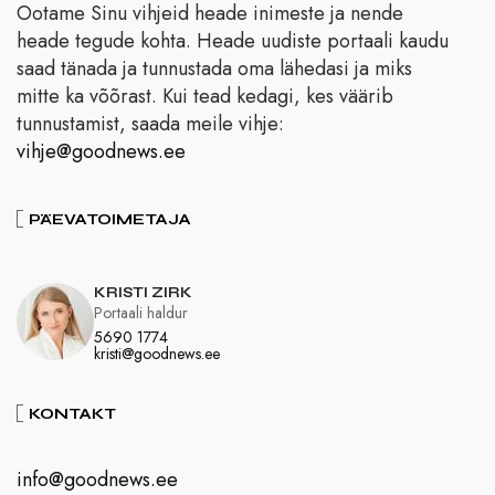
Ootame Sinu vihjeid heade inimeste ja nende
heade tegude kohta. Heade uudiste portaali kaudu
saad tänada ja tunnustada oma lähedasi ja miks
mitte ka võõrast. Kui tead kedagi, kes väärib
tunnustamist, saada meile vihje:
vihje@goodnews.ee
PÄEVATOIMETAJA
KRISTI ZIRK
Portaali haldur
5690 1774
kristi@goodnews.ee
KONTAKT
info@goodnews.ee