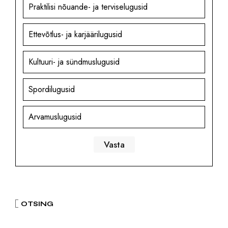
Praktilisi nõuande- ja terviselugusid
Ettevõtlus- ja karjäärilugusid
Kultuuri- ja sündmuslugusid
Spordilugusid
Arvamuslugusid
OTSING