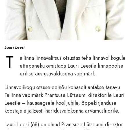
Lauri Leesi
T
allinna linnavalitsus otsustas teha linnavolikogule
ettepaneku omistada Lauri Leesile linnapoolse
erilise austusavaldusena vapimärk.
Linnavolikogu otsuse eelnõu kohaselt antakse tänavu
Tallinna vapimärk Prantsuse Lütseumi direktorile Lauri
Leesile – kauaaegsele koolijuhile, õppekirjanduse
koostajale ja Eesti haridusvaldkonna arvamusliidrile.
Lauri Leesi (68) on olnud Prantsuse Lütseumi direktor