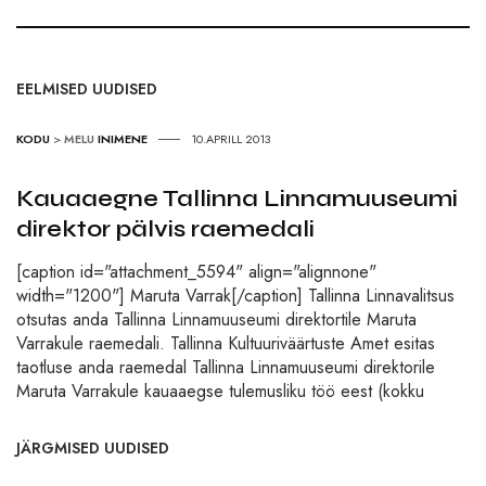
EELMISED UUDISED
KODU
>
MELU
INIMENE
10.APRILL 2013
Kauaaegne Tallinna Linnamuuseumi
direktor pälvis raemedali
[caption id="attachment_5594" align="alignnone"
width="1200"] Maruta Varrak[/caption] Tallinna Linnavalitsus
otsutas anda Tallinna Linnamuuseumi direktortile Maruta
Varrakule raemedali. Tallinna Kultuuriväärtuste Amet esitas
taotluse anda raemedal Tallinna Linnamuuseumi direktorile
Maruta Varrakule kauaaegse tulemusliku töö eest (kokku
JÄRGMISED UUDISED