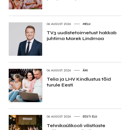
06.AUGUST 2026
MELU
TV3 uudistetoimetust hakkab
juhtima Marek Lindmaa
06.AUGUST 2026
ÄRI
Telia ja LHV Kindlustus tõid
turule Eesti
06.AUGUST 2026
EESTI ELU
Tehnikaülikooli vilistlaste