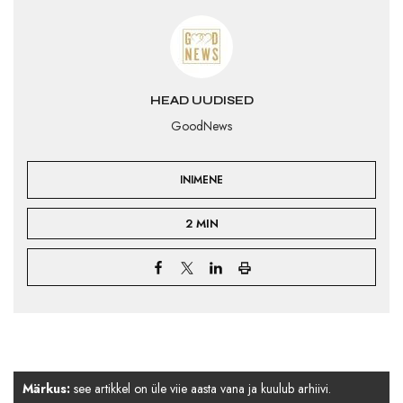
HEAD UUDISED
GoodNews
INIMENE
2 MIN
Märkus:
see artikkel on üle viie aasta vana ja kuulub arhiivi.