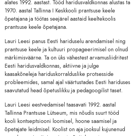
alates 1992. aastast. Tööd haridusvaldkonnas alustas ta
1970. aastal Tallinna I Keskkooli prantsuse keele
õpetajana ja töötas seejärel aastaid keeltekoolis
prantsuse keele õpetajana.
Lauri Leesi panus Eesti hariduselu arendamisel ning
prantsuse keele ja kultuuri propageerimisel on olnud
märkimisväärne. Ta on üks vähestest arvamusliidritest
Eesti haridusvaldkonnas, aktiivne ja julge
kaasakõneleja hariduskorralduslike protsesside
probleemides, samal ajal väärtustades Eesti hariduses
saavutatud head õpetuslikku ja pedagoogilist taset.
Lauri Leesi eestvedamisel taasavati 1992. aastal
Tallinna Prantsuse Lütseum, mis nõudis suurt tööd
kooli kontseptsiooni loomisel, hoone saamisel ja
õpetajate leidmisel. Koolist on aja jooksul kujunenud