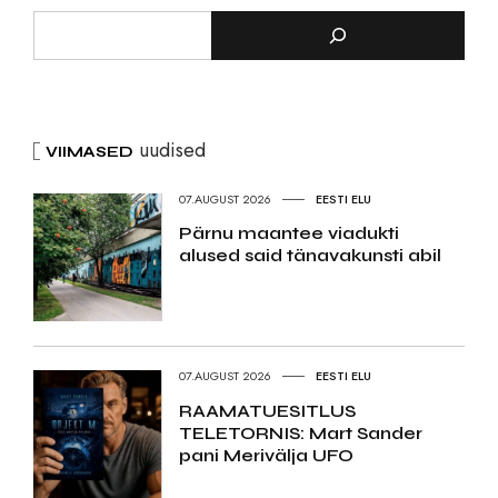
uudised
VIIMASED
07.AUGUST 2026
EESTI ELU
Pärnu maantee viadukti
alused said tänavakunsti abil
07.AUGUST 2026
EESTI ELU
RAAMATUESITLUS
TELETORNIS: Mart Sander
pani Merivälja UFO