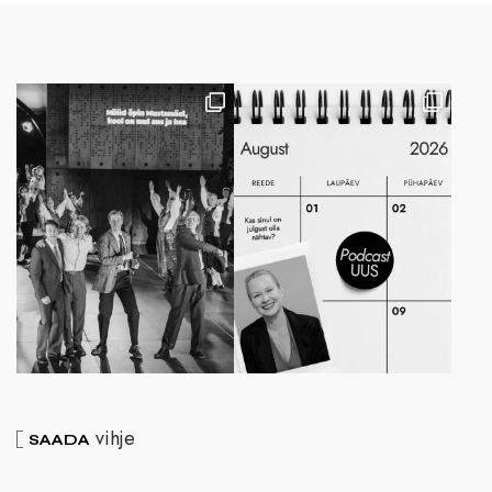
vihje
SAADA