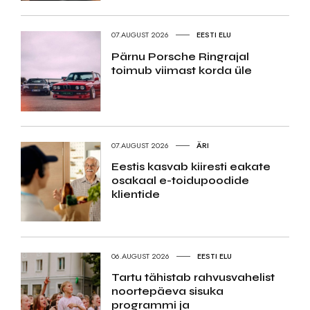
07.AUGUST 2026
EESTI ELU
Pärnu Porsche Ringrajal
toimub viimast korda üle
07.AUGUST 2026
ÄRI
Eestis kasvab kiiresti eakate
osakaal e-toidupoodide
klientide
06.AUGUST 2026
EESTI ELU
Tartu tähistab rahvusvahelist
noortepäeva sisuka
programmi ja