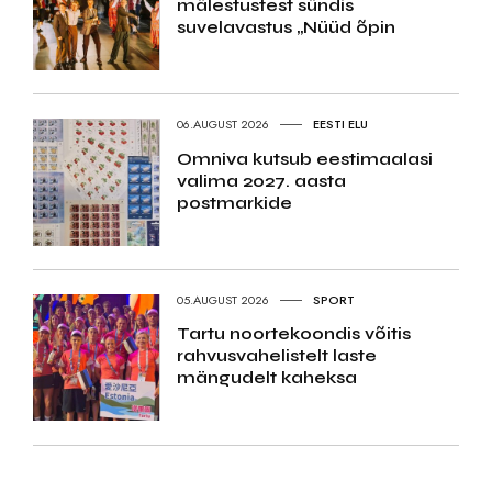
mälestustest sündis
suvelavastus „Nüüd õpin
06.AUGUST 2026
EESTI ELU
Omniva kutsub eestimaalasi
valima 2027. aasta
postmarkide
05.AUGUST 2026
SPORT
Tartu noortekoondis võitis
rahvusvahelistelt laste
mängudelt kaheksa