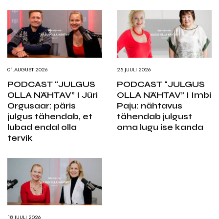
01.AUGUST 2026
25.JUULI 2026
PODCAST “JULGUS
PODCAST “JULGUS
OLLA NÄHTAV” I Jüri
OLLA NÄHTAV” I Imbi
Orgusaar: päris
Paju: nähtavus
julgus tähendab, et
tähendab julgust
lubad endal olla
oma lugu ise kanda
tervik
18.JUULI 2026