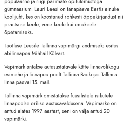
populaarne ja riigi parimate õpitulemustega
gümnaasium. Lauri Leesi on tänapäeva Eestis ainuke
koolijuht, kes on koostanud rohkesti õppekirjandust nii
prantsuse keele, vene keele kui emakeele
õpetamiseks.
Taotluse Leesile Tallinna vapimärgi andmiseks esitas
abilinnapea Mihhail Kõlvart.
Vapimärk antakse autasustatavale kätte linnavolikogu
esimehe ja linnapea poolt Tallinna Raekojas Tallinna
linna päeval 15. mail.
Tallinna vapimärk omistatakse füüsilistele isikutele
linnapoolse erilise austusavaldusena. Vapimärke on
antud alates 1997. aastast, seni on välja antud 20
vapimärki.