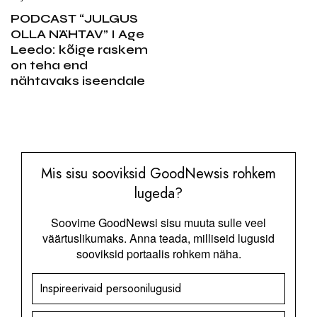
PODCAST “JULGUS
OLLA NÄHTAV” I Age
Leedo: kõige raskem
on teha end
nähtavaks iseendale
Mis sisu sooviksid GoodNewsis rohkem
lugeda?
Soovime GoodNewsi sisu muuta sulle veel
väärtuslikumaks. Anna teada, milliseid lugusid
sooviksid portaalis rohkem näha.
Inspireerivaid persoonilugusid