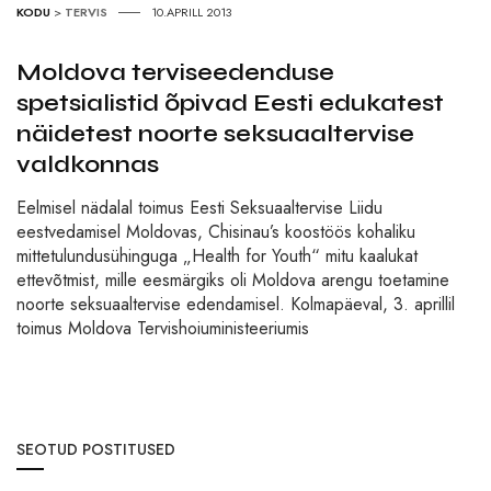
KODU
>
TERVIS
10.APRILL 2013
Moldova terviseedenduse
spetsialistid õpivad Eesti edukatest
näidetest noorte seksuaaltervise
valdkonnas
Eelmisel nädalal toimus Eesti Seksuaaltervise Liidu
eestvedamisel Moldovas, Chisinau’s koostöös kohaliku
mittetulundusühinguga „Health for Youth“ mitu kaalukat
ettevõtmist, mille eesmärgiks oli Moldova arengu toetamine
noorte seksuaaltervise edendamisel. Kolmapäeval, 3. aprillil
toimus Moldova Tervishoiuministeeriumis
SEOTUD POSTITUSED