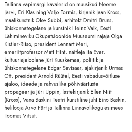
Tallinna vapimärgi kavalerid on muusikud Neeme
Järvi, Eri Klas ning Veljo Tormis, kirjanik Jaan Kross,
maalikunstnik Olev Subbi, arhitekt Dmitri Bruns,
ühiskonnategelane ja kunstnik Heinz Valk, Eesti
Lähimineviku Okupatsioonide Muuseumi rajaja Olga
Kistler-Ritso, president Lennart Meri,
emeriitprofessor Mati Hint, näitleja Ita Ever,
kultuuriajaloolane Jüri Kuuskemaa, poliitik ja
ühiskonnategelane Edgar Savisaar, ajakirjanik Urmas
Ott, president Arnold Rüütel, Eesti vabadusvõitluse
ajaloo, ideede ja rahvuslike põhiväärtuste
propageerija Jüri Uppin, lastekirjanik Ellen Niit
(Kross), Vana Baskini Teatri kunstiline juht Eino Baskin,
helilooja Arvo Pärt ja Tallinna Linnavolikogu esimees
Toomas Vitsut.