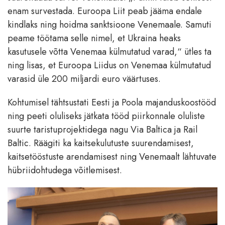
enam survestada. Euroopa Liit peab jääma endale
kindlaks ning hoidma sanktsioone Venemaale. Samuti
peame töötama selle nimel, et Ukraina heaks
kasutusele võtta Venemaa külmutatud varad,“ ütles ta
ning lisas, et Euroopa Liidus on Venemaa külmutatud
varasid üle 200 miljardi euro väärtuses.
Kohtumisel tähtsustati Eesti ja Poola majanduskoostööd
ning peeti oluliseks jätkata tööd piirkonnale oluliste
suurte taristuprojektidega nagu Via Baltica ja Rail
Baltic. Räägiti ka kaitsekulutuste suurendamisest,
kaitsetööstuste arendamisest ning Venemaalt lähtuvate
hübriidohtudega võitlemisest.