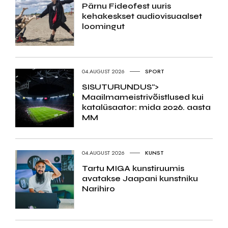
Pärnu Fideofest uuris
kehakeskset audiovisuaalset
loomingut
04.AUGUST 2026
SPORT
SISUTURUNDUS">
Maailmameistrivõistlused kui
katalüsaator: mida 2026. aasta
MM
04.AUGUST 2026
KUNST
Tartu MIGA kunstiruumis
avatakse Jaapani kunstniku
Narihiro