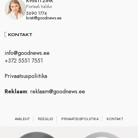
KRISTI ZIRK
Portaali haldur
5690 1774
kristi@goodnews.ee
KONTAKT
info@goodnews.ee
+372 5551 7551
Privaatsuspoliitika
Reklaam
:
reklaam@goodnews.ee
AVALEHT
REEGLID
PRIVAATSUSPOLIITIKA
KONTAKT