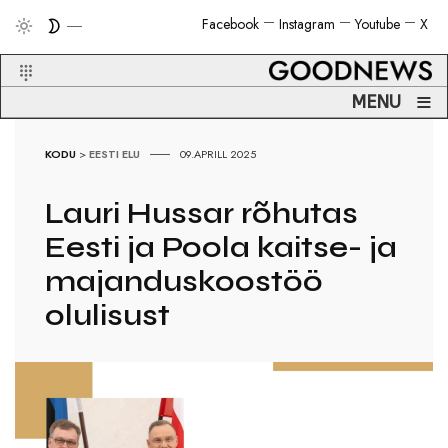
Facebook
Instagram
Youtube
X
≡
MENU
KODU
>
EESTI ELU
09.APRILL 2025
Lauri Hussar rõhutas
Eesti ja Poola kaitse- ja
majanduskoostöö
olulisust