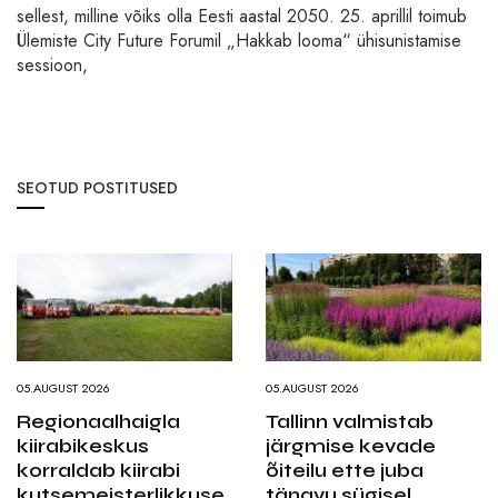
sellest, milline võiks olla Eesti aastal 2050. 25. aprillil toimub
Ülemiste City Future Forumil „Hakkab looma“ ühisunistamise
sessioon,
SEOTUD POSTITUSED
05.AUGUST 2026
05.AUGUST 2026
Regionaalhaigla
Tallinn valmistab
kiirabikeskus
järgmise kevade
korraldab kiirabi
õiteilu ette juba
kutsemeisterlikkuse
tänavu sügisel