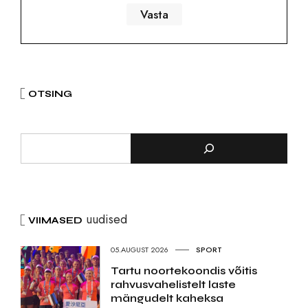
OTSING
uudised
VIIMASED
05.AUGUST 2026
SPORT
Tartu noortekoondis võitis
rahvusvahelistelt laste
mängudelt kaheksa