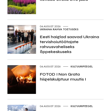
04.AUGUST 2026
UKRAINA RAHVA TOETUSEKS
Eesti haiglad saavad Ukraina
tervishoiutöötajate
rahvusvaheliseks
õppekeskuseks
04.AUGUST 2026
KULTUURIPEEGEL
FOTOD I Non Grata
hiigelskulptuur muutis I
04.AUGUST 2026
KULTUURIPEEGEL