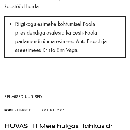
koostööd hoida.
Riigikogu esimehe kohtumisel Poola
presidendiga osalesid ka Eesti-Poola
parlamendirühma esimees Ants Frosch ja
aseesimees Kristo Enn Vaga.
EELMISED UUDISED
KODU
>
HINGELE
09.APRILL 2025
HÜVASTI I Meie hulgast lahkus dr.