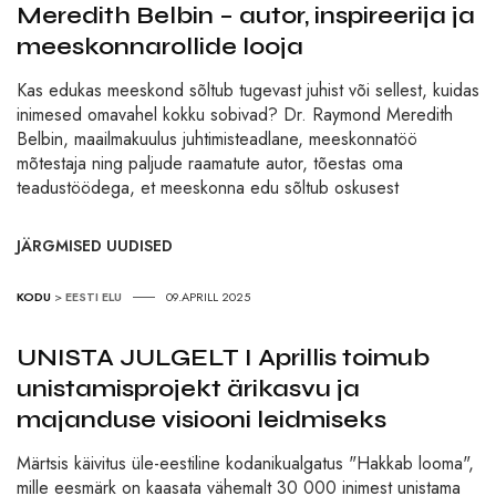
Meredith Belbin – autor, inspireerija ja
meeskonnarollide looja
Kas edukas meeskond sõltub tugevast juhist või sellest, kuidas
inimesed omavahel kokku sobivad? Dr. Raymond Meredith
Belbin, maailmakuulus juhtimisteadlane, meeskonnatöö
mõtestaja ning paljude raamatute autor, tõestas oma
teadustöödega, et meeskonna edu sõltub oskusest
JÄRGMISED UUDISED
KODU
>
EESTI ELU
09.APRILL 2025
UNISTA JULGELT I Aprillis toimub
unistamisprojekt ärikasvu ja
majanduse visiooni leidmiseks
Märtsis käivitus üle-eestiline kodanikualgatus "Hakkab looma",
mille eesmärk on kaasata vähemalt 30 000 inimest unistama