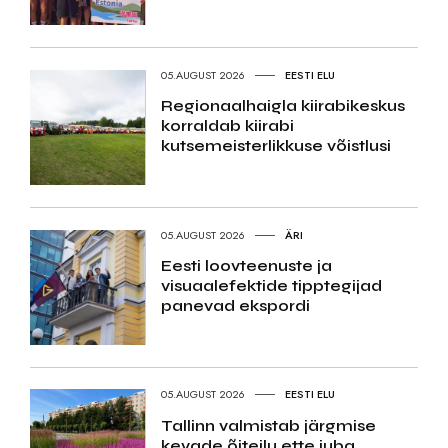
05.AUGUST 2026
EESTI ELU
Regionaalhaigla kiirabikeskus
korraldab kiirabi
kutsemeisterlikkuse võistlusi
05.AUGUST 2026
ÄRI
Eesti loovteenuste ja
visuaalefektide tipptegijad
panevad ekspordi
05.AUGUST 2026
EESTI ELU
Tallinn valmistab järgmise
kevade õiteilu ette juba