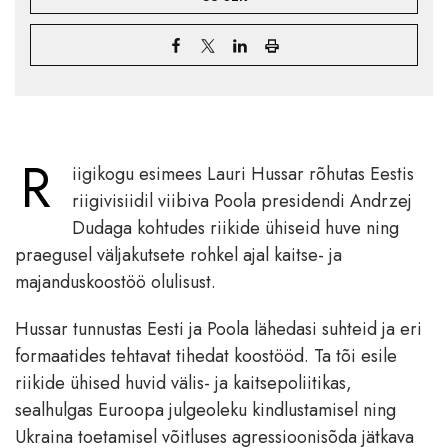
R
iigikogu esimees Lauri Hussar rõhutas Eestis
riigivisiidil viibiva Poola presidendi Andrzej
Dudaga kohtudes riikide ühiseid huve ning
praegusel väljakutsete rohkel ajal kaitse- ja
majanduskoostöö olulisust.
Hussar tunnustas Eesti ja Poola lähedasi suhteid ja eri
formaatides tehtavat tihedat koostööd. Ta tõi esile
riikide ühised huvid välis- ja kaitsepoliitikas,
sealhulgas Euroopa julgeoleku kindlustamisel ning
Ukraina toetamisel võitluses agressioonisõda jätkava