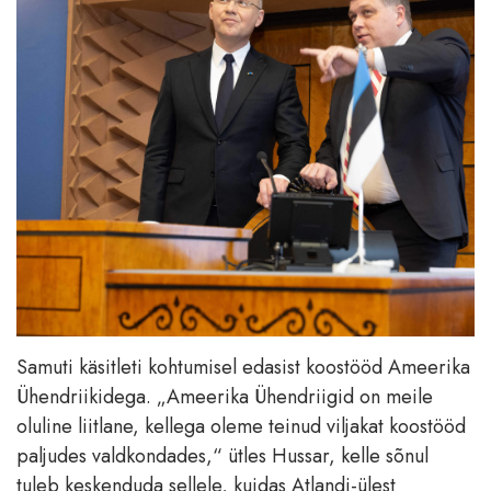
Samuti käsitleti kohtumisel edasist koostööd Ameerika
Ühendriikidega. „Ameerika Ühendriigid on meile
oluline liitlane, kellega oleme teinud viljakat koostööd
paljudes valdkondades,“ ütles Hussar, kelle sõnul
tuleb keskenduda sellele, kuidas Atlandi-ülest