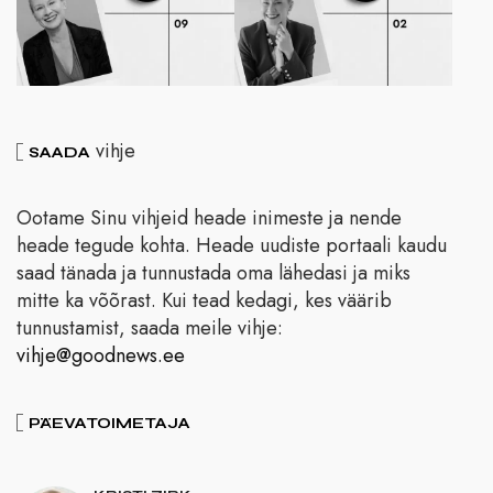
vihje
SAADA
Ootame Sinu vihjeid heade inimeste ja nende
heade tegude kohta. Heade uudiste portaali kaudu
saad tänada ja tunnustada oma lähedasi ja miks
mitte ka võõrast. Kui tead kedagi, kes väärib
tunnustamist, saada meile vihje:
vihje@goodnews.ee
PÄEVATOIMETAJA