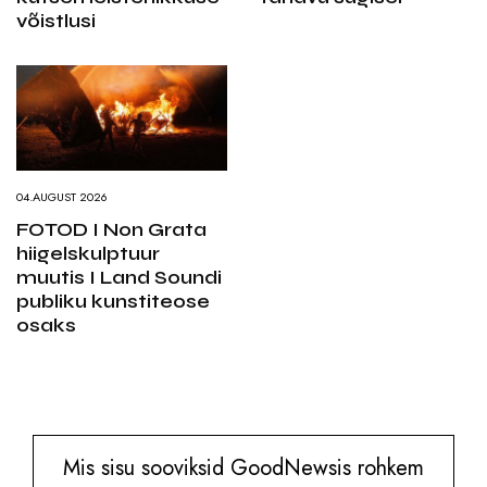
võistlusi
04.AUGUST 2026
FOTOD I Non Grata
hiigelskulptuur
muutis I Land Soundi
publiku kunstiteose
osaks
Mis sisu sooviksid GoodNewsis rohkem