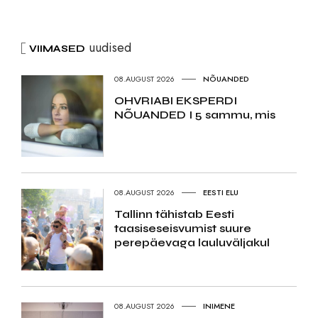
uudised
VIIMASED
08.AUGUST 2026
NÕUANDED
OHVRIABI EKSPERDI
NÕUANDED I 5 sammu, mis
08.AUGUST 2026
EESTI ELU
Tallinn tähistab Eesti
taasiseseisvumist suure
perepäevaga lauluväljakul
08.AUGUST 2026
INIMENE