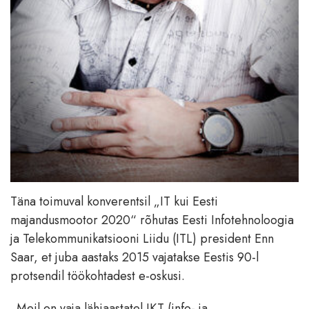
Täna toimuval konverentsil „IT kui Eesti
majandusmootor 2020“ rõhutas Eesti Infotehnoloogia
ja Telekommunikatsiooni Liidu (ITL) president Enn
Saar, et juba aastaks 2015 vajatakse Eestis 90-l
protsendil töökohtadest e-oskusi.
„Meil on vaja lähiaastatel IKT (info- ja