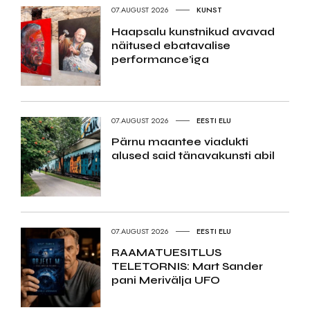
07.AUGUST 2026
KUNST
Haapsalu kunstnikud avavad
näitused ebatavalise
performance’iga
07.AUGUST 2026
EESTI ELU
Pärnu maantee viadukti
alused said tänavakunsti abil
07.AUGUST 2026
EESTI ELU
RAAMATUESITLUS
TELETORNIS: Mart Sander
pani Merivälja UFO