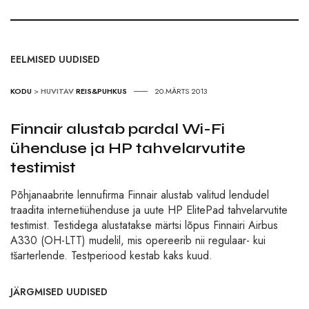
EELMISED UUDISED
KODU
>
HUVITAV
REIS&PUHKUS
20.MÄRTS 2013
Finnair alustab pardal Wi-Fi
ühenduse ja HP tahvelarvutite
testimist
Põhjanaabrite lennufirma Finnair alustab valitud lendudel
traadita internetiühenduse ja uute HP ElitePad tahvelarvutite
testimist. Testidega alustatakse märtsi lõpus Finnairi Airbus
A330 (OH-LTT) mudelil, mis opereerib nii regulaar- kui
tšarterlende. Testperiood kestab kaks kuud.
JÄRGMISED UUDISED