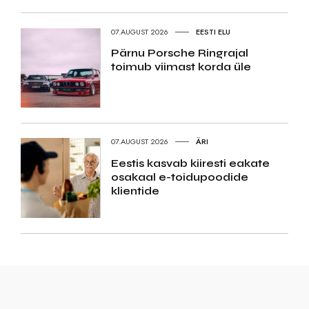
07.AUGUST 2026
EESTI ELU
Pärnu Porsche Ringrajal
toimub viimast korda üle
07.AUGUST 2026
ÄRI
Eestis kasvab kiiresti eakate
osakaal e-toidupoodide
klientide