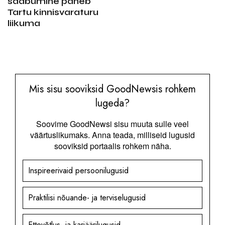
saabumine paneb
Tartu kinnisvaraturu
liikuma
Mis sisu sooviksid GoodNewsis rohkem
lugeda?
Soovime GoodNewsi sisu muuta sulle veel
väärtuslikumaks. Anna teada, milliseid lugusid
sooviksid portaalis rohkem näha.
Inspireerivaid persoonilugusid
Praktilisi nõuande- ja terviselugusid
Ettevõtlus- ja karjäärilugusid