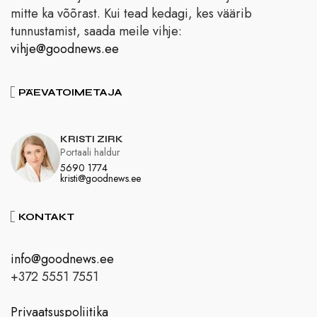
mitte ka võõrast. Kui tead kedagi, kes väärib
tunnustamist, saada meile vihje:
vihje@goodnews.ee
PÄEVATOIMETAJA
KRISTI ZIRK
Portaali haldur
5690 1774
kristi@goodnews.ee
KONTAKT
info@goodnews.ee
+372 5551 7551
Privaatsuspoliitika