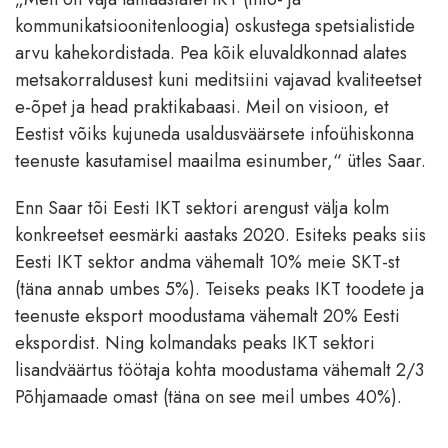
kommunikatsioonitenloogia) oskustega spetsialistide
arvu kahekordistada. Pea kõik eluvaldkonnad alates
metsakorraldusest kuni meditsiini vajavad kvaliteetset
e-õpet ja head praktikabaasi. Meil on visioon, et
Eestist võiks kujuneda usaldusväärsete infoühiskonna
teenuste kasutamisel maailma esinumber,“ ütles Saar.
Enn Saar tõi Eesti IKT sektori arengust välja kolm
konkreetset eesmärki aastaks 2020. Esiteks peaks siis
Eesti IKT sektor andma vähemalt 10% meie SKT-st
(täna annab umbes 5%). Teiseks peaks IKT toodete ja
teenuste eksport moodustama vähemalt 20% Eesti
ekspordist. Ning kolmandaks peaks IKT sektori
lisandväärtus töötaja kohta moodustama vähemalt 2/3
Põhjamaade omast (täna on see meil umbes 40%).