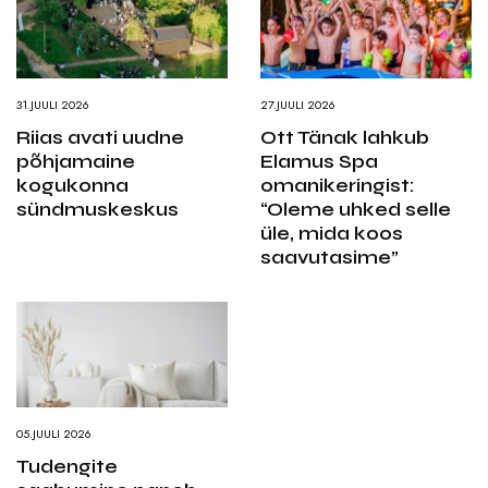
31.JUULI 2026
27.JUULI 2026
Riias avati uudne
Ott Tänak lahkub
põhjamaine
Elamus Spa
kogukonna
omanikeringist:
sündmuskeskus
“Oleme uhked selle
üle, mida koos
saavutasime”
05.JUULI 2026
Tudengite