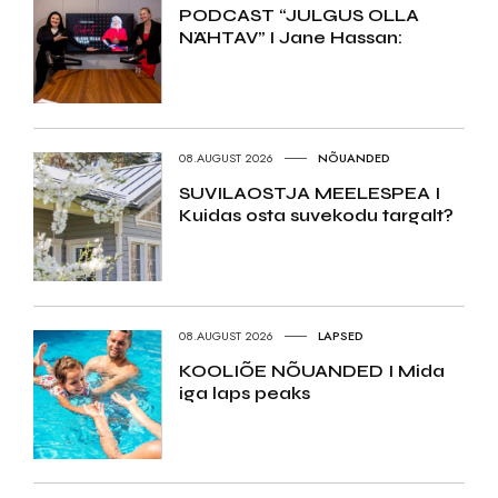
PODCAST “JULGUS OLLA
NÄHTAV” I Jane Hassan:
08.AUGUST 2026
NÕUANDED
SUVILAOSTJA MEELESPEA I
Kuidas osta suvekodu targalt?
08.AUGUST 2026
LAPSED
KOOLIÕE NÕUANDED I Mida
iga laps peaks