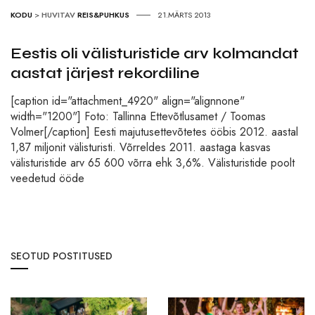
KODU
>
HUVITAV
REIS&PUHKUS
21.MÄRTS 2013
Eestis oli välisturistide arv kolmandat
aastat järjest rekordiline
[caption id="attachment_4920" align="alignnone"
width="1200"] Foto: Tallinna Ettevõtlusamet / Toomas
Volmer[/caption] Eesti majutusettevõtetes ööbis 2012. aastal
1,87 miljonit välisturisti. Võrreldes 2011. aastaga kasvas
välisturistide arv 65 600 võrra ehk 3,6%. Välisturistide poolt
veedetud ööde
SEOTUD POSTITUSED