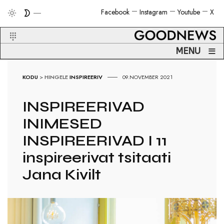
Facebook
Instagram
Youtube
X
≡
MENU
KODU
>
HINGELE
INSPIREERIV
09.NOVEMBER 2021
INSPIREERIVAD
INIMESED
INSPIREERIVAD I 11
inspireerivat tsitaati
Jana Kivilt