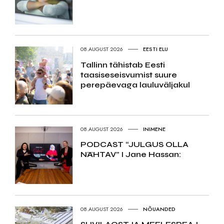
08.AUGUST 2026
EESTI ELU
Tallinn tähistab Eesti
taasiseseisvumist suure
perepäevaga lauluväljakul
08.AUGUST 2026
INIMENE
PODCAST “JULGUS OLLA
NÄHTAV” I Jane Hassan:
08.AUGUST 2026
NÕUANDED