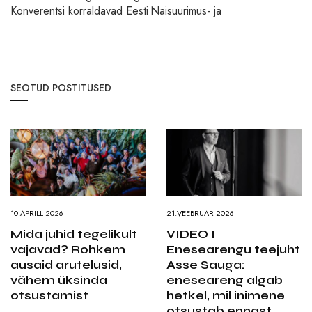
Konverentsi korraldavad Eesti Naisuurimus- ja
SEOTUD POSTITUSED
10.APRILL 2026
21.VEEBRUAR 2026
Mida juhid tegelikult
VIDEO I
vajavad? Rohkem
Enesearengu teejuht
ausaid arutelusid,
Asse Sauga:
vähem üksinda
eneseareng algab
otsustamist
hetkel, mil inimene
otsustab ennast