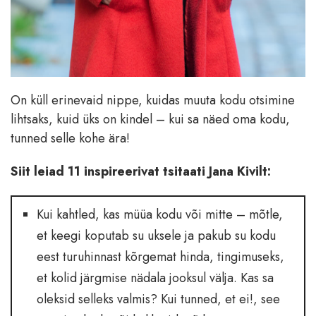
On küll erinevaid nippe, kuidas muuta kodu otsimine
lihtsaks, kuid üks on kindel – kui sa näed oma kodu,
tunned selle kohe ära!
Siit leiad 11 inspireerivat tsitaati Jana Kivilt:
Kui kahtled, kas müüa kodu või mitte – mõtle,
et keegi koputab su uksele ja pakub su kodu
eest turuhinnast kõrgemat hinda, tingimuseks,
et kolid järgmise nädala jooksul välja. Kas sa
oleksid selleks valmis? Kui tunned, et ei!, see