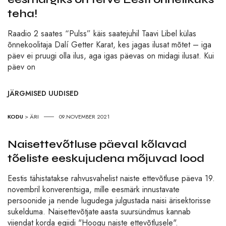
teha!
Raadio 2 saates “Pulss” käis saatejuhil Taavi Libel külas
õnnekoolitaja Dalí Getter Karat, kes jagas ilusat mõtet – iga
päev ei pruugi olla ilus, aga igas päevas on midagi ilusat. Kui
päev on
JÄRGMISED UUDISED
KODU
>
ÄRI
09.NOVEMBER 2021
Naisettevõtluse päeval kõlavad
tõeliste eeskujudena mõjuvad lood
Eestis tähistatakse rahvusvahelist naiste ettevõtluse päeva 19.
novembril konverentsiga, mille eesmärk innustavate
persoonide ja nende lugudega julgustada naisi ärisektorisse
sukelduma. Naisettevõtjate aasta suursündmus kannab
viiendat korda egiidi "Hoogu naiste ettevõtlusele".