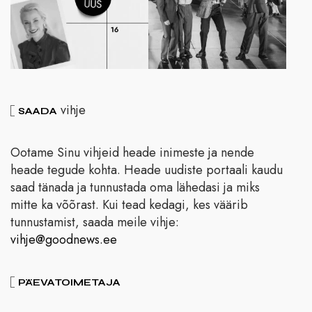
vihje
SAADA
Ootame Sinu vihjeid heade inimeste ja nende
heade tegude kohta. Heade uudiste portaali kaudu
saad tänada ja tunnustada oma lähedasi ja miks
mitte ka võõrast. Kui tead kedagi, kes väärib
tunnustamist, saada meile vihje:
vihje@goodnews.ee
PÄEVATOIMETAJA