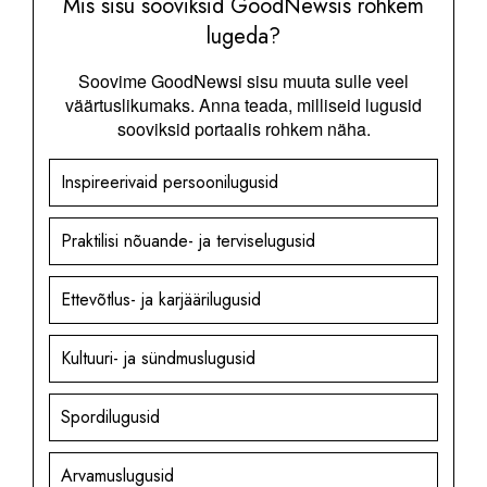
Mis sisu sooviksid GoodNewsis rohkem
lugeda?
Soovime GoodNewsi sisu muuta sulle veel
väärtuslikumaks. Anna teada, milliseid lugusid
sooviksid portaalis rohkem näha.
Inspireerivaid persoonilugusid
Praktilisi nõuande- ja terviselugusid
Ettevõtlus- ja karjäärilugusid
Kultuuri- ja sündmuslugusid
Spordilugusid
Arvamuslugusid