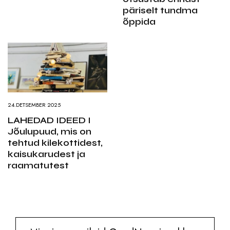
päriselt tundma
õppida
24.DETSEMBER 2025
LAHEDAD IDEED I
Jõulupuud, mis on
tehtud kilekottidest,
kaisukarudest ja
raamatutest