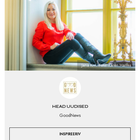
Jana Kivi. Foto: Karen Härms
HEAD UUDISED
GoodNews
INSPIREERIV