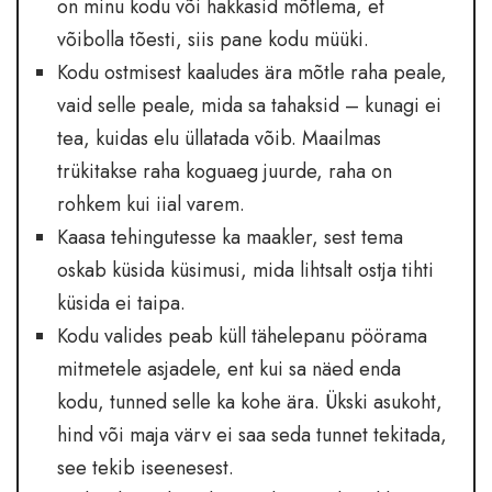
on minu kodu või hakkasid mõtlema, et
võibolla tõesti, siis pane kodu müüki.
Kodu ostmisest kaaludes ära mõtle raha peale,
vaid selle peale, mida sa tahaksid – kunagi ei
tea, kuidas elu üllatada võib. Maailmas
trükitakse raha koguaeg juurde, raha on
rohkem kui iial varem.
Kaasa tehingutesse ka maakler, sest tema
oskab küsida küsimusi, mida lihtsalt ostja tihti
küsida ei taipa.
Kodu valides peab küll tähelepanu pöörama
mitmetele asjadele, ent kui sa näed enda
kodu, tunned selle ka kohe ära. Ükski asukoht,
hind või maja värv ei saa seda tunnet tekitada,
see tekib iseenesest.