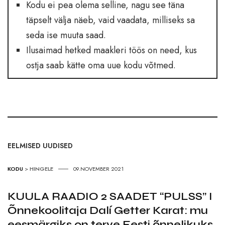
Kodu ei pea olema selline, nagu see täna
täpselt välja näeb, vaid vaadata, milliseks sa
seda ise muuta saad.
Ilusaimad hetked maakleri töös on need, kus
ostja saab kätte oma uue kodu võtmed.
EELMISED UUDISED
KODU
>
HINGELE
09.NOVEMBER 2021
KUULA RAADIO 2 SAADET “PULSS” I
Õnnekoolitaja Dalí Getter Karat: mu
eesmärgiks on terve Eesti õnnelikuks