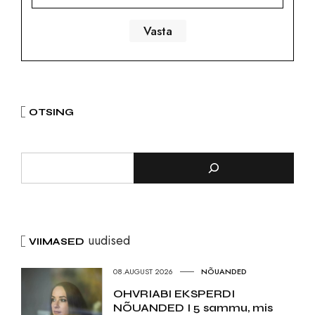
OTSING
uudised
VIIMASED
08.AUGUST 2026
NÕUANDED
OHVRIABI EKSPERDI
NÕUANDED I 5 sammu, mis