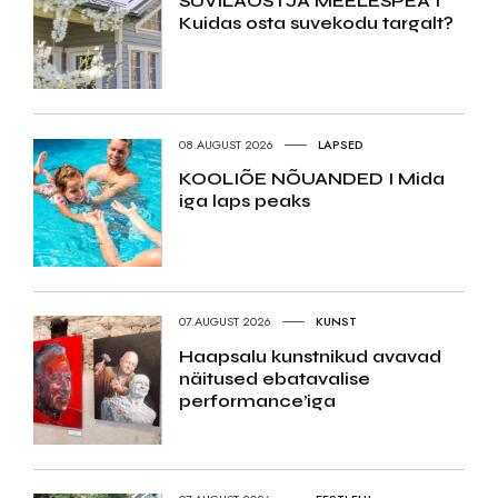
SUVILAOSTJA MEELESPEA I
Kuidas osta suvekodu targalt?
08.AUGUST 2026
LAPSED
KOOLIÕE NÕUANDED I Mida
iga laps peaks
07.AUGUST 2026
KUNST
Haapsalu kunstnikud avavad
näitused ebatavalise
performance’iga