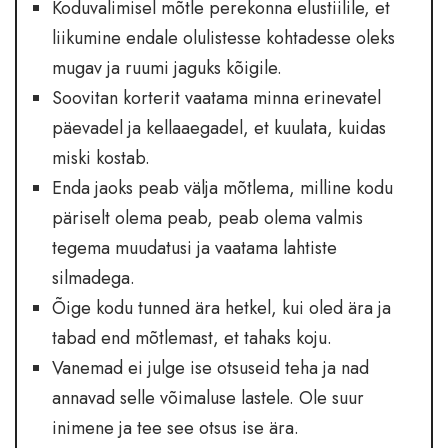
Koduvalimisel mõtle perekonna elustiilile, et
liikumine endale olulistesse kohtadesse oleks
mugav ja ruumi jaguks kõigile.
Soovitan korterit vaatama minna erinevatel
päevadel ja kellaaegadel, et kuulata, kuidas
miski kostab.
Enda jaoks peab välja mõtlema, milline kodu
päriselt olema peab, peab olema valmis
tegema muudatusi ja vaatama lahtiste
silmadega.
Õige kodu tunned ära hetkel, kui oled ära ja
tabad end mõtlemast, et tahaks koju.
Vanemad ei julge ise otsuseid teha ja nad
annavad selle võimaluse lastele. Ole suur
inimene ja tee see otsus ise ära.