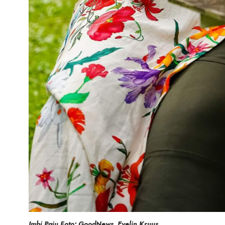
Imbi Paju Foto: GoodNews, Evelin Kruus