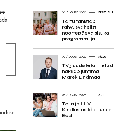
tee
06.AUGUST 2026
EESTI ELU
tada
Tartu tähistab
rahvusvahelist
noortepäeva sisuka
programmi ja
06.AUGUST 2026
MELU
TV3 uudistetoimetust
hakkab juhtima
Marek Lindmaa
06.AUGUST 2026
ÄRI
Telia ja LHV
Kindlustus tõid turule
looduse
Eesti