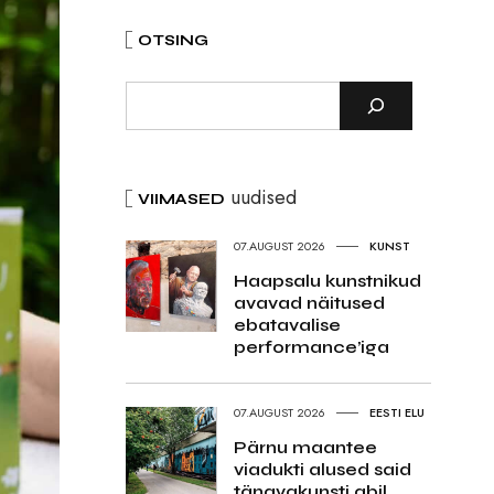
OTSING
uudised
VIIMASED
07.AUGUST 2026
KUNST
Haapsalu kunstnikud
avavad näitused
ebatavalise
performance’iga
07.AUGUST 2026
EESTI ELU
Pärnu maantee
viadukti alused said
tänavakunsti abil