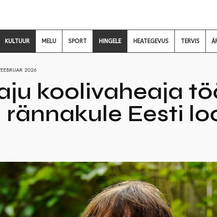
KULTUUR
MELU
SPORT
HINGELE
HEATEGEVUS
TERVIS
Ä
VEEBRUAR 2026
aju koolivaheaja t
 rännakule Eesti lo