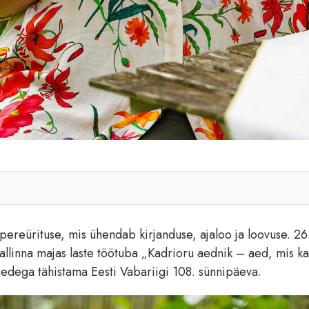
 pereürituse, mis ühendab kirjanduse, ajaloo ja loovuse. 26
Tallinna majas laste töötuba „Kadrioru aednik – aed, mis k
redega tähistama Eesti Vabariigi 108. sünnipäeva.