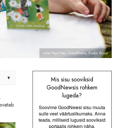
Imbi Paju Foto: GoodNews, Evelin Kruus
▾
Mis sisu sooviksid
GoodNewsis rohkem
lugeda?
.
asvatab
Soovime GoodNewsi sisu muuta
sulle veel väärtuslikumaks. Anna
teada, milliseid lugusid sooviksid
portaalis rohkem näha.