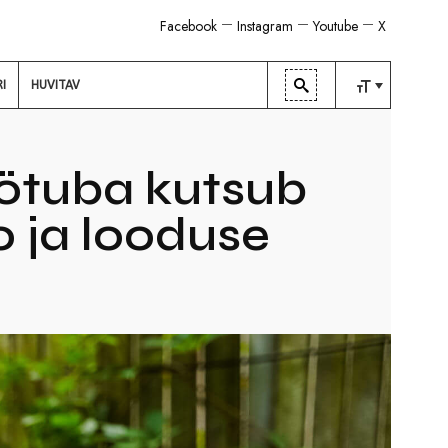
Facebook
Instagram
Youtube
X
RI
HUVITAV
TAVALINE
KESKMINE
öötuba kutsub
SUUR
o ja looduse