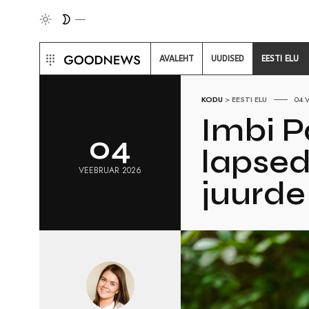
AVALEHT
UUDISED
EESTI ELU
KODU
>
EESTI ELU
04.
Imbi P
04
lapsed
VEEBRUAR 2026
juurde