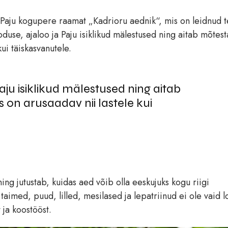
i Paju kogupere raamat „Kadrioru aednik“, mis on leidnud 
duse, ajaloo ja Paju isiklikud mälestused ning aitab mõtes
kui täiskasvanutele.
ju isiklikud mälestused ning aitab
is on arusaadav nii lastele kui
ng jutustab, kuidas aed võib olla eeskujuks kogu riigi
aimed, puud, lilled, mesilased ja lepatriinud ei ole vaid 
 ja koostööst.