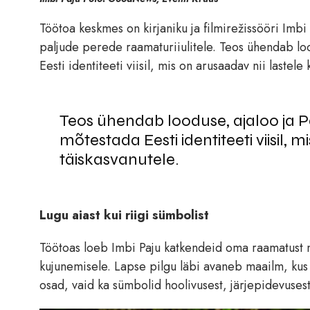
Töötoa keskmes on kirjaniku ja filmirežissööri Imb
paljude perede raamaturiiulitele. Teos ühendab loo
Eesti identiteeti viisil, mis on arusaadav nii lastele 
Teos ühendab looduse, ajaloo ja Pa
mõtestada Eesti identiteeti viisil, m
täiskasvanutele.
Lugu aiast kui riigi sümbolist
Töötoas loeb Imbi Paju katkendeid oma raamatust ni
kujunemisele. Lapse pilgu läbi avaneb maailm, kus t
osad, vaid ka sümbolid hoolivusest, järjepidevusest