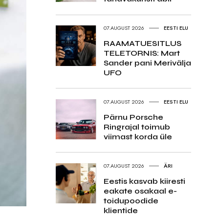
07.AUGUST 2026
EESTI ELU
RAAMATUESITLUS
TELETORNIS: Mart
Sander pani Merivälja
UFO
07.AUGUST 2026
EESTI ELU
Pärnu Porsche
Ringrajal toimub
viimast korda üle
07.AUGUST 2026
ÄRI
Eestis kasvab kiiresti
eakate osakaal e-
toidupoodide
klientide