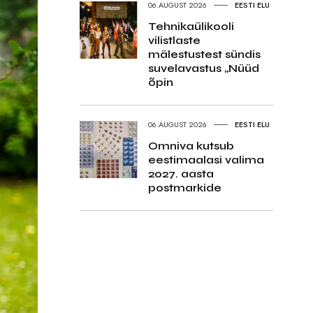
06.AUGUST 2026
EESTI ELU
Tehnikaülikooli
vilistlaste
mälestustest sündis
suvelavastus „Nüüd
õpin
06.AUGUST 2026
EESTI ELU
Omniva kutsub
eestimaalasi valima
2027. aasta
postmarkide