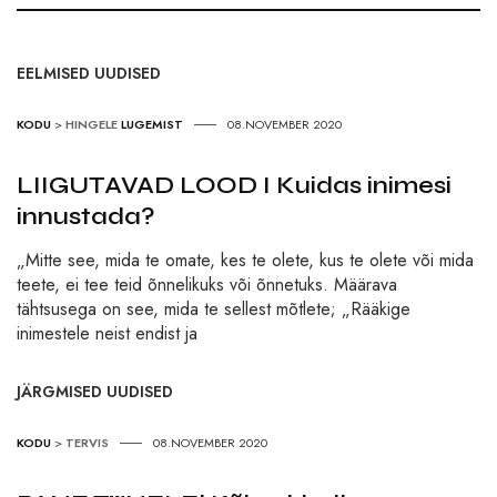
EELMISED UUDISED
KODU
>
HINGELE
LUGEMIST
08.NOVEMBER 2020
LIIGUTAVAD LOOD I Kuidas inimesi
innustada?
„Mitte see, mida te omate, kes te olete, kus te olete või mida
teete, ei tee teid õnnelikuks või õnnetuks. Määrava
tähtsusega on see, mida te sellest mõtlete; „Rääkige
inimestele neist endist ja
JÄRGMISED UUDISED
KODU
>
TERVIS
08.NOVEMBER 2020