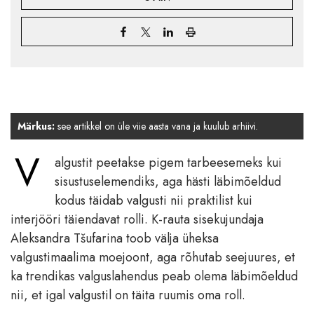
Märkus:
see artikkel on üle viie aasta vana ja kuulub arhiivi.
V
algustit peetakse pigem tarbeesemeks kui
sisustuselemendiks, aga hästi läbimõeldud
kodus täidab valgusti nii praktilist kui
interjööri täiendavat rolli. K-rauta sisekujundaja
Aleksandra Tšufarina toob välja üheksa
valgustimaalima moejoont, aga rõhutab seejuures, et
ka trendikas valguslahendus peab olema läbimõeldud
nii, et igal valgustil on täita ruumis oma roll.