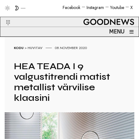
Facebook
Instagram
Youtube
X
≡
MENU
KODU
>
HUVITAV
08.NOVEMBER 2020
HEA TEADA I 9
valgustitrendi matist
metallist värvilise
klaasini