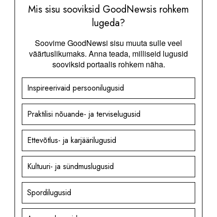
Mis sisu sooviksid GoodNewsis rohkem
lugeda?
Soovime GoodNewsi sisu muuta sulle veel
väärtuslikumaks. Anna teada, milliseid lugusid
sooviksid portaalis rohkem näha.
Inspireerivaid persoonilugusid
Praktilisi nõuande- ja terviselugusid
Ettevõtlus- ja karjäärilugusid
Kultuuri- ja sündmuslugusid
Spordilugusid