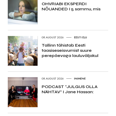
OHVRIABI EKSPERDI
NÕUANDED I 5 sammu, mis
08.AUGUST 2026
EESTI ELU
Tallinn tähistab Eesti
taasiseseisvumist suure
perepäevaga lauluväljakul
08.AUGUST 2026
INIMENE
PODCAST “JULGUS OLLA
NÄHTAV” I Jane Hassan: