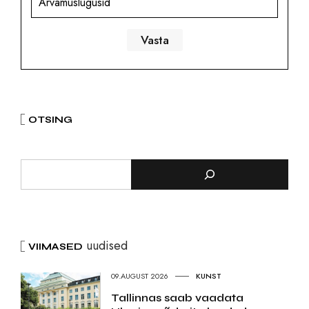
Arvamuslugusid
OTSING
uudised
VIIMASED
09.AUGUST 2026
KUNST
Tallinnas saab vaadata