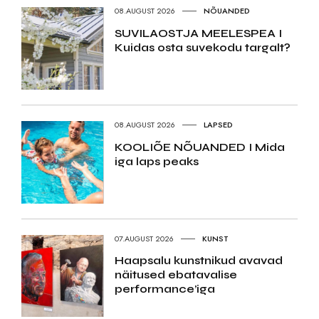
08.AUGUST 2026
NÕUANDED
SUVILAOSTJA MEELESPEA I
Kuidas osta suvekodu targalt?
08.AUGUST 2026
LAPSED
KOOLIÕE NÕUANDED I Mida
iga laps peaks
07.AUGUST 2026
KUNST
Haapsalu kunstnikud avavad
näitused ebatavalise
performance’iga