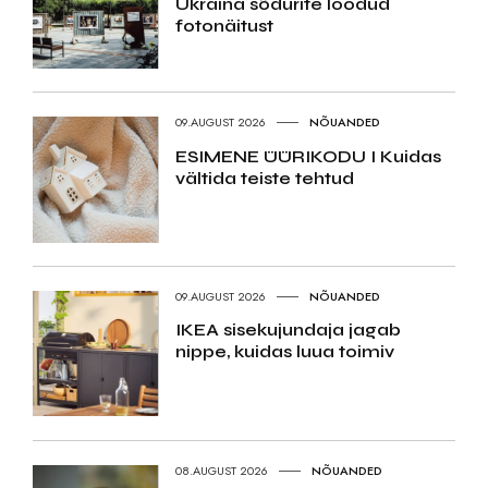
Ukraina sõdurite loodud
fotonäitust
09.AUGUST 2026
NÕUANDED
ESIMENE ÜÜRIKODU I Kuidas
vältida teiste tehtud
09.AUGUST 2026
NÕUANDED
IKEA sisekujundaja jagab
nippe, kuidas luua toimiv
08.AUGUST 2026
NÕUANDED