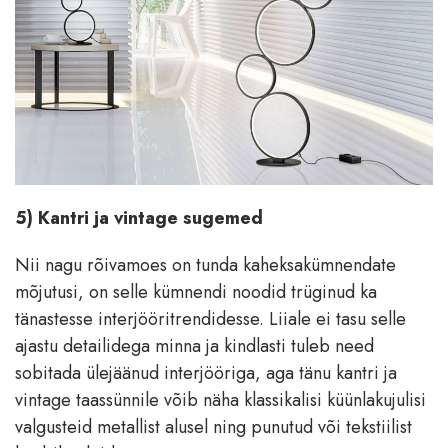
5) Kantri ja vintage sugemed
Nii nagu rõivamoes on tunda kaheksakümnendate
mõjutusi, on selle kümnendi noodid trüginud ka
tänastesse interjööritrendidesse. Liiale ei tasu selle
ajastu detailidega minna ja kindlasti tuleb need
sobitada ülejäänud interjööriga, aga tänu kantri ja
vintage taassünnile võib näha klassikalisi küünlakujulisi
valgusteid metallist alusel ning punutud või tekstiilist