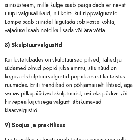
siinisüsteem, mille külge saab paigaldada erinevat
tüüpi valgusallikaid, nii koht- kui rippvalgusteid.
Lampe saab siinidel liigutada sobivasse kohta,
vajadusel saab neid ka lisada või ära võtta.
8) Skulptuurvalgustid
Kui lastetubades on skulptuursed pilved, tähed ja
südamed olnud popid juba ammu, siis nüüd on
koguvad skulptuurvalgustid populaarsust ka teistes
ruumides. Eriti trendikad on põhjamaiselt lihtsad, aga
samas pilkupüüdvad skulptuurid, näiteks põdra- või
hirvepea kujutisega valgust läbikumavad
klaasvalgustid.
9) Soojus ja praktilisus
Iga trendikas valgusti peab täitma ruumis oma rolli.