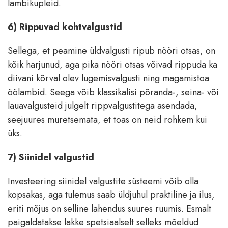
lambikupleid.
6) Rippuvad kohtvalgustid
Sellega, et peamine üldvalgusti ripub nööri otsas, on
kõik harjunud, aga pika nööri otsas võivad rippuda ka
diivani kõrval olev lugemisvalgusti ning magamistoa
öölambid. Seega võib klassikalisi põranda-, seina- või
lauavalgusteid julgelt rippvalgustitega asendada,
seejuures muretsemata, et toas on neid rohkem kui
üks.
7) Siinidel valgustid
Investeering siinidel valgustite süsteemi võib olla
kopsakas, aga tulemus saab üldjuhul praktiline ja ilus,
eriti mõjus on selline lahendus suures ruumis. Esmalt
paigaldatakse lakke spetsiaalselt selleks mõeldud