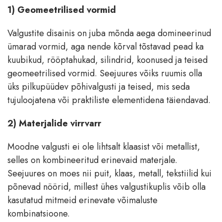
1) Geomeetrilised vormid
Valgustite disainis on juba mõnda aega domineerinud
ümarad vormid, aga nende kõrval tõstavad pead ka
kuubikud, rööptahukad, silindrid, koonused ja teised
geomeetrilised vormid. Seejuures võiks ruumis olla
üks pilkupüüdev põhivalgusti ja teised, mis seda
tujuloojatena või praktiliste elementidena täiendavad.
2) Materjalide virrvarr
Moodne valgusti ei ole lihtsalt klaasist või metallist,
selles on kombineeritud erinevaid materjale.
Seejuures on moes nii puit, klaas, metall, tekstiilid kui
põnevad nöörid, millest ühes valgustikuplis võib olla
kasutatud mitmeid erinevate võimaluste
kombinatsioone.