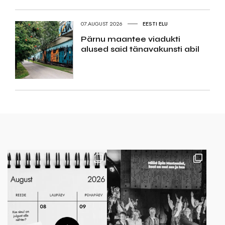
07.AUGUST 2026
EESTI ELU
Pärnu maantee viadukti
alused said tänavakunsti abil