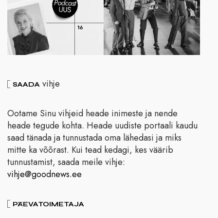
vihje
SAADA
Ootame Sinu vihjeid heade inimeste ja nende
heade tegude kohta. Heade uudiste portaali kaudu
saad tänada ja tunnustada oma lähedasi ja miks
mitte ka võõrast. Kui tead kedagi, kes väärib
tunnustamist, saada meile vihje:
vihje@goodnews.ee
PÄEVATOIMETAJA