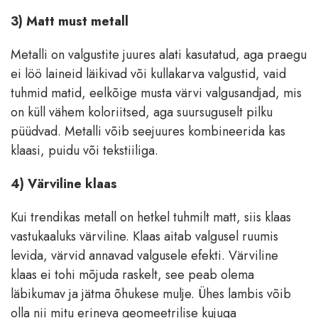
3) Matt must metall
Metalli on valgustite juures alati kasutatud, aga praegu
ei löö laineid läikivad või kullakarva valgustid, vaid
tuhmid matid, eelkõige musta värvi valgusandjad, mis
on küll vähem koloriitsed, aga suursuguselt pilku
püüdvad. Metalli võib seejuures kombineerida kas
klaasi, puidu või tekstiiliga.
4) Värviline klaas
Kui trendikas metall on hetkel tuhmilt matt, siis klaas
vastukaaluks värviline. Klaas aitab valgusel ruumis
levida, värvid annavad valgusele efekti. Värviline
klaas ei tohi mõjuda raskelt, see peab olema
läbikumav ja jätma õhukese mulje. Ühes lambis võib
olla nii mitu erineva geomeetrilise kujuga