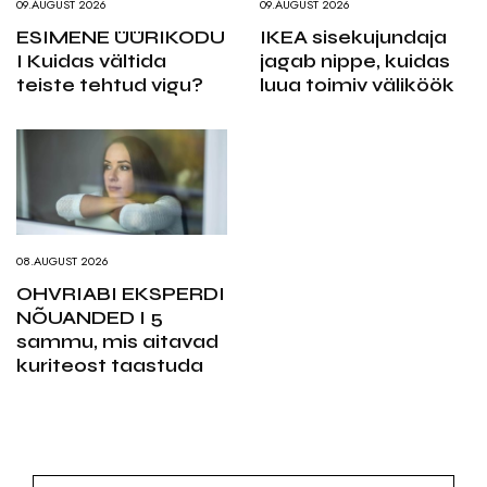
09.AUGUST 2026
09.AUGUST 2026
ESIMENE ÜÜRIKODU
IKEA sisekujundaja
I Kuidas vältida
jagab nippe, kuidas
teiste tehtud vigu?
luua toimiv väliköök
08.AUGUST 2026
OHVRIABI EKSPERDI
NÕUANDED I 5
sammu, mis aitavad
kuriteost taastuda