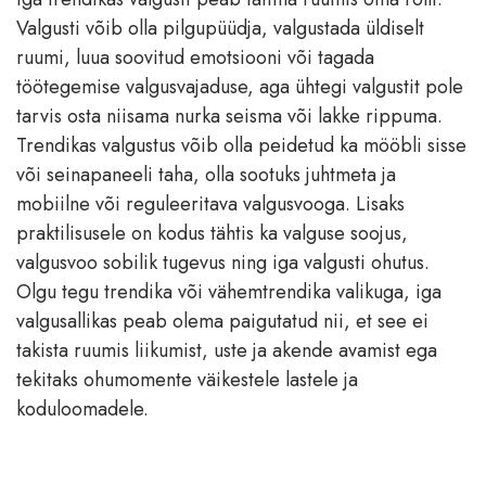
Valgusti võib olla pilgupüüdja, valgustada üldiselt
ruumi, luua soovitud emotsiooni või tagada
töötegemise valgusvajaduse, aga ühtegi valgustit pole
tarvis osta niisama nurka seisma või lakke rippuma.
Trendikas valgustus võib olla peidetud ka mööbli sisse
või seinapaneeli taha, olla sootuks juhtmeta ja
mobiilne või reguleeritava valgusvooga. Lisaks
praktilisusele on kodus tähtis ka valguse soojus,
valgusvoo sobilik tugevus ning iga valgusti ohutus.
Olgu tegu trendika või vähemtrendika valikuga, iga
valgusallikas peab olema paigutatud nii, et see ei
takista ruumis liikumist, uste ja akende avamist ega
tekitaks ohumomente väikestele lastele ja
koduloomadele.